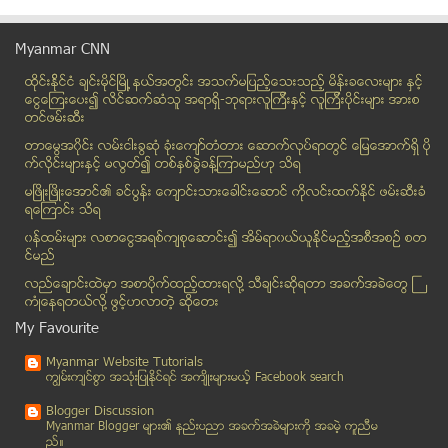
က်ိဳက္ထီးရိုးဘုရား ထီးေတာ္ အသစ္တင္ရန္ ေလွ်ာက္ထားမႈ...
ဖားကန္႔ေဒသတြင္ ေရအရင္းအျမစ္မ်ား ပ်က္စီးၿပီး ေရပုိမ...
Myanmar CNN
အိႏၵိယ လုပ္ငန္းရွင္ကို လိမ္လည္မွုနဲ႔ ႐ုံးတင္
ထိုင္းနို္င္ငံ ခ်င္းမိုင္ျမိဳ ့နယ္အတြင္း အသက္မျပည့္ေသးသည့္ မိန္းခေလးမ်ား နွင့္
တစ္ညလံုး အလုပ္လုပ္ဖို႕လုိအပ္လာရင္
ေငြေၾကးေပး၍ လိင္ဆက္ဆံသူ အရာရွိ-ဘုရားလူၾကီးနွင့္ လူၾကီးပိုင္းမ်ား အားစ
ဗုံးသီးေဟာင္းအား တုတ္ျဖင့္႐ိုက္ကစားရာက ေပါက္ကြဲ၍ ေ...
တင္ဖမ္းဆီး
အၿငိမ္းစား ဗိုလ္ခ်ဳပ္မွဴးႀကီးသန္းေရႊ အေၾကာင္း ႐ုပ္...
တာေမြအ၀ိုင္း လမ္းငါးခြဆံု ခံုးေက်ာ္တံတား ေဆာက္လုပ္ရာတြင္ ေျမေအာက္ရွိ ပို
ေခြးနဲ႔လက္ထပ္ရတဲ့ ကေလးငယ္
က္လိုင္းမ်ားႏွင့္ မလြတ္၍ တစ္ႏွစ္ခြဲခန္႔ၾကာမည္ဟု သိရ
စူပါမားကစ္မွာတင္ေရာင္းတဲ႔ ကိတ္ထဲမွာ ႂကြက္ေသေတြ႔႐ွိ
မၿဖိဳးၿဖိဳးေအာင္၏ ခင္ပြန္း ေက်ာင္းသားေခါင္းေဆာင္ ကိုလင္းထက္ႏိုင္ ဖမ္းဆီးခံ
ရေၾကာင္း သိရ
ဗီယက္နမ္တို႔၏ ပထမဦးဆံုးေရငုပ္သေဘၤာ
၀န္ထမ္းမ်ား လစာေငြအရစ္က်စုေဆာင္း၍ အိမ္ရာ၀ယ္ယူႏုိင္မည့္အစီအစဥ္ စတ
ေက်ာက္ျဖဴ အထူး စီးပြားေရးဇုန္ ေဖာ္ေဆာင္ေရး ဒုတိယ အ...
င္မည္
၀န္ႀကီး ဦးခင္ရီ တိုင္းရင္းသားမ်ား အေပၚ ႏိုင္ငံေရး...
လည္ေခ်ာင္းထဲမွာ အစာပိုက္ထည့္ထားရလုိ႔ သီခ်င္းဆုိရတာ အခက္အခဲေတြ ႀ
လူမည္းျဖစ္ေနျခင္းေၾကာင့္ အဂၤလန္ အသင္းေခါင္းေဆာင္ရာ...
ကံဳေနရတယ္လို႔ ဖြင့္ဟလာတဲ့ ဆုိေတး
အသံဖမ္းတဲ့ေဆာ့၀ဲ(အရမ္းေကာင္းတာက အခ်ိန္ဇယားနဲ ့ ဖမ္...
My Favourite
မံုရြာျမိဳ႕နယ္တြင္ ဆိုင္ကယ္စီးလာသူ လူတစ္ဦး ဓားျဖင...
Myanmar Website Tutorials
First Eleven မွ ေပးအပ္သည့္ ျမန္မာ့အေကာင္းဆံုး ေဘာလ...
ကၽြမ္းက်င္စြာ အသုံးျပဳႏုိင္ရင္ အက်ိဳးမ်ားမယ့္ Facebook search
မိုးထိမိုးမိေရႊလုပ္သားမ်ား၏သပိတ္စခန္း ၿဖိဳခြင္းခံရ
Blogger Discussion
အေမ့ ေမတၱာ
Myanmar Blogger မ်ား၏ နည္းပညာ အခက္အခဲမ်ားကုိ အခမဲ့ ကူညီမ
ည္။