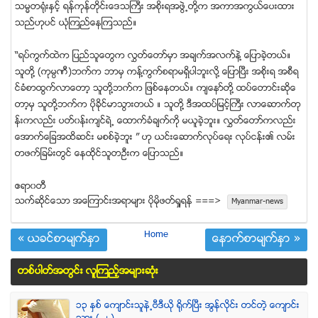
သမၼတ႐ံုးႏွင့္ ရန္ကုန္တိုင္းေဒသႀကီး အစိုးရအဖြဲ႕တို႔က အကာအကြယ္ေပးထား
သည္ဟုပင္ ယံုၾကည္ေနၾကသည္။
“ရပ္ကြက္ထဲက ျပည္သူေတြက လႊတ္ေတာ္မွာ အခ်က္အလက္နဲ႔ ေျပာခဲ့တယ္။
သူတို႔ (ကုမၸဏီ)ဘက္က ဘာမွ ကန္႔ကြက္စရာမရွိပါဘူးလို႔ ေျပာၿပီး အစိုးရ အစီရ
င္ခံစာထြက္လာေတာ့ သူတို႔ဘက္က ျဖစ္ေနတယ္။ က်ေနာ္တို႔ ထပ္ေတာင္းဆိုေ
တာ့မွ သူတို႔ဘက္က ပိုခိုင္မာသြားတယ္ ။ သူတို႔ ဒီအထပ္ျမင့္ႀကီး လာေဆာက္တု
န္းကလည္း ပတ္၀န္းက်င္ရဲ႕ ေထာက္ခံခ်က္ကို မယူခဲ့ဘူး။ လႊတ္ေတာ္ကလည္း
ေအာက္ေျခအထိဆင္း မစစ္ခဲ့ဘူး ” ဟု ယင္းေဆာက္လုပ္ေရး လုပ္ငန္း၏ လမ္း
တဖက္ျခမ္းတြင္ ေနထိုင္သူတဦးက ေျပာသည္။
ဧရာ၀တီ
သက္ဆုိင္ေသာ အေၾကာင္းအရာမ်ား ပုိမုိဖတ္ရႈရန္ ===>
Myanmar-news
Home
« ယခင္စာမ်က္ႏွာ
ေနာက္စာမ်က္ႏွာ »
တစ္ပါတ္အတြင္း လူၾကည့္အမ်ားဆံုး
၁၃ ႏွစ္ ေက်ာင္းသူနဲ႕ဗီဒီယို ရိုက္ျပီး အြန္လိုင္း တင္တဲ့ ေက်ာင္း