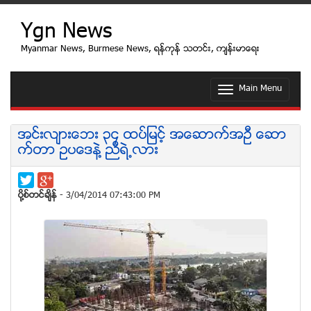
Ygn News
Myanmar News, Burmese News, ရန္ကုန္ သတင္း, က်န္းမာေရး
Main Menu
T
o
g
g
အင္းလ်ားေဘး ၃၄ ထပ္ျမင့္ အေဆာက္အဦ ေဆာ
l
က္တာ ဥပေဒနဲ႔ ညီရဲ႕လား
e
n
a
v
ပုိ႔စ္တင္ခ်ိန္
- 3/04/2014 07:43:00 PM
i
g
a
t
i
o
n