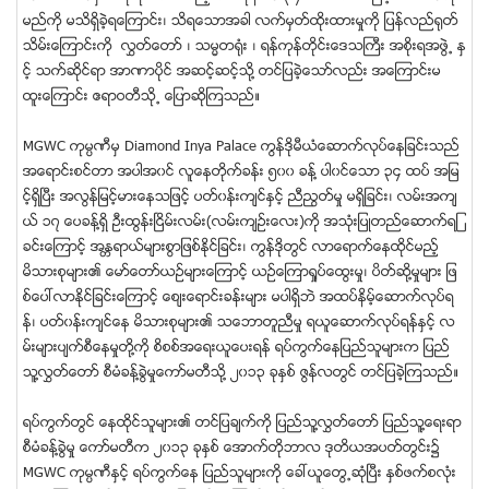
မည္ကို မသိရွိခဲ့ရေၾကာင္း၊ သိရေသာအခါ လက္မွတ္ထိုးထားမႈကို ျပန္လည္႐ုတ္
သိမ္းေၾကာင္းကို လႊတ္ေတာ္ ၊ သမၼတ႐ံုး ၊ ရန္ကုန္တိုင္းေဒသႀကီး အစိုးရအဖြဲ႕ ႏွ
င့္ သက္ဆိုင္ရာ အာဏာပိုင္ အဆင့္ဆင့္သို႔ တင္ျပခဲ့ေသာ္လည္း အေၾကာင္းမ
ထူးေၾကာင္း ဧရာဝတီသို႕ ေျပာဆိုၾကသည္။
MGWC ကုမၸဏီမွ Diamond Inya Palace ကြန္ဒိုမီယံေဆာက္လုပ္ေနျခင္းသည္
အေရာင္းစင္တာ အပါအ၀င္ လူေနတိုက္ခန္း ၅၀၀ ခန္႔ ပါ၀င္ေသာ ၃၄ ထပ္ အျမ
င့္ရွိၿပီး အလြန္ျမင့္မားေနသျဖင့္ ပတ္၀န္းက်င္ႏွင့္ ညီညြတ္မႈ မရွိျခင္း၊ လမ္းအက်
ယ္ ၁၇ ေပခန္႔ရွိ ဦးထြန္းၿငိမ္းလမ္း(လမ္းက်ဥ္းေလး)ကို အသံုးျပဳတည္ေဆာက္ရျ
ခင္းေၾကာင့္ အႏၱရာယ္မ်ားစြာျဖစ္ႏုိင္ျခင္း၊ ကြန္ဒိုတြင္ လာေရာက္ေနထိုင္မည့္
မိသားစုမ်ား၏ ေမာ္ေတာ္ယဥ္မ်ားေၾကာင့္ ယဥ္ေၾကာ႐ႈပ္ေထြးမႈ၊ ပိတ္ဆို႔မႈမ်ား ျဖ
စ္ေပၚလာႏုိင္ျခင္းေၾကာင့္ ေစ်းေရာင္းခန္းမ်ား မပါရွိဘဲ အထပ္နိမ့္ေဆာက္လုပ္ရ
န္၊ ပတ္၀န္းက်င္ေန မိသားစုမ်ား၏ သေဘာတူညီမႈ ရယူေဆာက္လုပ္ရန္ႏွင့္ လ
မ္းမ်ားပ်က္စီေနမႈတို႔ကို စိစစ္အေရးယူေပးရန္ ရပ္ကြက္ေနျပည္သူမ်ားက ျပည္
သူ႔လႊတ္ေတာ္ စီမံခန္႔ခြဲမႈေကာ္မတီသို႔ ၂၀၁၃ ခုႏွစ္ ဇြန္လတြင္ တင္ျပခဲ့ၾကသည္။
ရပ္ကြက္တြင္ ေနထိုင္သူမ်ား၏ တင္ျပခ်က္ကို ျပည္သူ႔လႊတ္ေတာ္ ျပည္သူ႔ေရးရာ
စီမံခန္႔ခြဲမႈ ေကာ္မတီက ၂၀၁၃ ခုႏွစ္ ေအာက္တိုဘာလ ဒုတိယအပတ္တြင္း၌
MGWC ကုမၸဏီႏွင့္ ရပ္ကြက္ေန ျပည္သူမ်ားကို ေခၚယူေတြ႕ဆံုၿပီး ႏွစ္ဖက္စလံုး