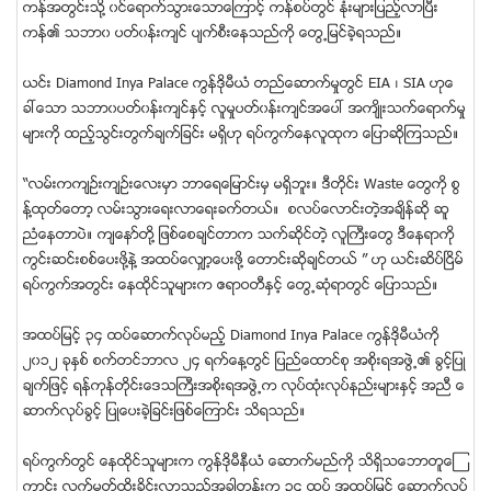
ကန္အတြင္းသို႔ ၀င္ေရာက္သြားေသာေၾကာင့္ ကန္စပ္တြင္ ႏုံးမ်ားျပည့္လာျပီး
ကန္၏ သဘာ၀ ပတ္၀န္းက်င္ ပ်က္စီးေနသည္ကို ေတြ႕ျမင္ခဲ့ရသည္။
ယင္း Diamond Inya Palace ကြန္ဒိုမီယံ တည္ေဆာက္မႈတြင္ EIA ၊ SIA ဟုေ
ခၚေသာ သဘာ၀ပတ္၀န္းက်င္ႏွင့္ လူမႈပတ္၀န္းက်င္အေပၚ အက်ိဳးသက္ေရာက္မႈ
မ်ားကို ထည့္သြင္းတြက္ခ်က္ျခင္း မရွိဟု ရပ္ကြက္ေနလူထုက ေျပာဆိုၾကသည္။
“လမ္းကက်ဥ္းက်ဥ္းေလးမွာ ဘာေရေျမာင္းမွ မရွိဘူး။ ဒီတိုင္း Waste ေတြကို စြ
န္႔ထုတ္ေတာ့ လမ္းသြားေရးလာေရးခက္တယ္။ စလပ္ေလာင္းတဲ့အခ်ိန္ဆို ဆူ
ညံေနတာပဲ။ က်ေနာ္တို႔ ျဖစ္ေစခ်င္တာက သက္ဆုိင္တဲ့ လူႀကီးေတြ ဒီေနရာကို
ကြင္းဆင္းစစ္ေပးဖုိ႔နဲ႔ အထပ္ေလွ်ာ့ေပးဖို႔ ေတာင္းဆုိခ်င္တယ္ ” ဟု ယင္းဆိပ္ၿငိမ္
ရပ္ကြက္အတြင္း ေနထိုင္သူမ်ားက ဧရာဝတီႏွင့္ ေတြ႕ဆံုရာတြင္ ေျပာသည္။
အထပ္ျမင့္ ၃၄ ထပ္ေဆာက္လုပ္မည့္ Diamond Inya Palace ကြန္ဒိုမီယံကို
၂၀၁၂ ခုႏွစ္ စက္တင္ဘာလ ၂၄ ရက္ေန႔တြင္ ျပည္ေထာင္စု အစိုးရအဖြဲ႕၏ ခြင့္ျပဳ
ခ်က္ျဖင့္ ရန္ကုန္တိုင္းေဒသႀကီးအစိုးရအဖြဲ႕က လုပ္ထုံးလုပ္နည္းမ်ားႏွင့္ အညီ ေ
ဆာက္လုပ္ခြင့္ ျပဳေပးခဲ့ျခင္းျဖစ္ေၾကာင္း သိရသည္။
ရပ္ကြက္တြင္ ေနထိုင္သူမ်ားက ကြန္ဒိုမီနီယံ ေဆာက္မည္ကို သိရွိသေဘာတူေၾ
ကာင္း လက္မွတ္ထိုးခိုင္းလာသည့္အခါတုန္းက ၃၄ ထပ္ အထပ္ျမင့္ ေဆာက္လုပ္