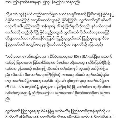
အား ၾကားနာစစ္ေဆးမႈမ်ား ျပဳလုပ္ခဲ့ေၾကာင္း သိရသည္။
သို႕ေသာ္ ကြန္ဒိုမီယံ တည္ေဆာက္မႈမွာ ေဖာင္ေဒးရွင္းအဆင့္ ၿပီးစီးလုခ်ိန္ျဖစ္ေနၿ
ပီျဖစ္ေသာေၾကာင့္ အလြန္ေနာက္က်ေနၿပီ ျဖစ္ေၾကာင္း၊ လႊတ္ေတာ္တြင္ ႏွစ္ဖက္
စလံုးကို ေခၚယူၾကားနာၿပီး အစိုးရအဖြဲ႕၏ ဆံုးျဖတ္ခ်က္ကိုလည္း ႏွစ္ဖက္စလံုး၏
လက္ထဲသို႔ ထည့္လိုက္ၿပီ ျဖစ္သည့္အတြက္ လႊတ္ေတာ္ကိုယ္မတီတခုအေနျဖင့္
ထိုမွ်ေလာက္သာ လုပ္ေပးႏုိင္ေၾကာင္း ျပည္သူ႔လႊတ္ေတာ္ ျပည့္သူ႔ေရးရာ စီမံခ
န္႔ခြဲမႈေကာ္မတီ အတြင္းေရးမွဴး ဦးတင္ေမာင္ဦးက ဧရာ၀တီသို႔ ေျပာသည္။
“လမ္းေလးက လမ္းက်ဥ္းေလး ။ ႏိုင္ငံတကာမွာက EIA ၊ SIA လုပ္ၿပီးမွ ေဆာက္
လုပ္ခြင့္ ျပဳတာေလ။ ျမန္မာႏုိင္ငံမွာက ဒီစနစ္က မရွိေသးဘူး။ တိုင္းျပည္ဖြံ႔ၿဖိဳးဖို႔
လုပ္တာ မွန္ေပမယ့္ စနစ္က်ဖို႔ လိုတယ္။ ပတ္၀န္းက်င္ လူထုကို မထိခိုက္ဖို႔လ
ည္း လိုတယ္။ ဒီေလာက္အမ်ားႀကီးျဖစ္တဲ့ ကားေတြ ၀င္မယ္ ထြက္မယ္ဆိုရင္ေ
တာ့ အခက္အခဲရွိတာေတာ့ အမွန္ပဲ။ သို႔ေသာ္ ရပ္ကြက္လူထု အခက္အခဲရွိတာ
ကို EIA ၊ SIA မလုပ္ဘဲနဲ႔ ရန္ကုန္က ၀န္ႀကီးခ်ဳပ္နဲ႔ ၿမိဳ႕ေတာ္၀န္က သူတို႔လုပ္တာ
လုပ္ထံုးလုပ္နည္းနဲ႔ ညီတဲ့အေၾကာင္း ေျပာေနတယ္” ဦးတင္ေမာင္ဦးက ေျပာသ
ည္။
လႊတ္ေတာ္ ျပည္သူ႔ေရးရာ စီမံခန္႔ခြဲမႈ ေကာ္မတီမွ ျပည္ေထာင္စုအစိုးရထံသို႔ ယ
င္းကိစၥကို ေျဖရွင္းေပးရန္ ေတာင္းဆိုခ်က္အရ ရန္ကုန္ၿမိဳ႕ေတာ္၀န္ ဦးလွျမင့္၏ ေျ