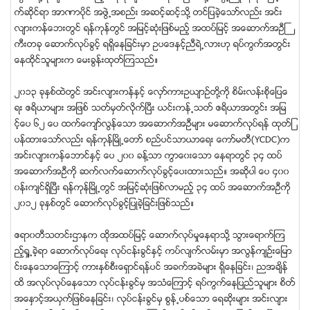
က္ဆုိင္ရာ အာဏာပိုင္ အဖြဲ႕အစည္း အဆင့္ဆင့္သို႔ တင္ျပခဲ့ေသာ္လည္း အင္း
လ်ားကန္ေဘးတြင္ ရန္ကုန္တြင္ အျမင့္ဆုံးျဖစ္မည့္ အထပ္ျမင့္ အေဆာက္အဦႀ
ကီးတခု ေဆာက္လုပ္ခြင့္ ရရွိေနျခင္းမွာ ဥပေဒႏွင့္ညီရဲ႕လားဟု ရပ္ကြက္အတြင္း
ေနထုိင္သူမ်ားက ေမးခြန္းထုတ္ၾကသည္။
၂၀၁၃ ခုႏွစ္ထဲတြင္ အင္းလ်ားကန္ႏွင့္ ေလွာ္ကားဥယ်ာဥ္တို႔ကို စိမ္းလန္းစိုေျပေ
ရး ဧရိယာမ်ား အျဖစ္ သတ္မွတ္လိုက္ၿပီး ယင္းကန္႕သတ္ ဧရိယာအတြင္း အျမ
င့္ေပ ၆၂ ေပ ထက္ေက်ာ္လြန္ေသာ အေဆာက္အဦမ်ား မေဆာက္လုပ္ရန္ ထုတ္ျ
ပန္ထားေသာ္လည္း ရန္ကုန္ၿမိဳ႕ေတာ္ စည္ပင္သာယာေရး ေကာ္မတီ(YCDC)က
အင္းလ်ားကန္ေဘာင္ႏွင့္ ေပ ၂၀၀ ခန္႔သာ ကြာေ၀းေသာ ေနရာတြင္ ၃၄ ထပ္
အေဆာက္အဦကို ဆက္လက္ေဆာက္လုပ္ခြင့္ေပးထားသည္။ အဆိုပါ ေပ ၄၀၀
၀န္းက်င္ရွိျပီး ရန္ကုန္ၿမိဳ႕တြင္ အျမင့္ဆံုးျဖစ္လာမည့္ ၃၄ ထပ္ အေဆာက္အဦကို
၂၀၁၂ ခုႏွစ္တြင္ ေဆာက္လုပ္ခြင့္ျပဳခဲ့ျခင္းျဖစ္သည္။
ဧရာ၀တီသတင္းဌာနက ထိုအထပ္ျမင့္ ေဆာက္လုပ္မႈေနရာသို႔ သြားေရာက္ၾက
ည့္႐ႈ႕ခဲ့ရာ ေဆာက္လုပ္ေရး လုပ္ငန္းခြင္ႏွင့္ ကပ္လ်က္လမ္းမွာ အလြန္က်ဥ္းေျမာ
င္းေနေသာေၾကာင့္ ကားႏွစ္စီးေရွာင္ရန္ပင္ အခက္အခဲမ်ား ရွိေနျခင္း၊ ညအခ်ိန္
ထိ အလုပ္လုပ္ေနေသာ လုပ္ငန္းခြင္မွ အသံေၾကာင့္ ရပ္ကြက္ေနျပည္သူမ်ား စိတ္
အေႏွာင့္အယွက္ျဖစ္ေနျခင္း၊ လုပ္ငန္းခြင္မွ စြန္႕ပစ္ေသာ ေရဆိုးမ်ား အင္းလ်ား