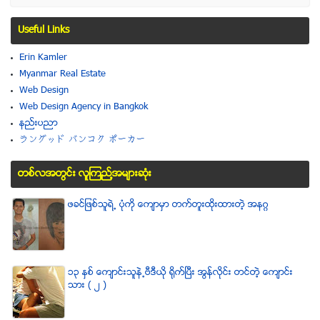
Useful Links
Erin Kamler
Myanmar Real Estate
Web Design
Web Design Agency in Bangkok
နည္းပညာ
ラングッド バンコク ポーカー
တစ္လအတြင္း လူၾကည္႔အမ်ားဆံုး
ဖခင္ျဖစ္သူရဲ႕ ပံုကို ေက်ာမွာ တက္တူးထိုးထားတဲ့ အနဂၢ
၁၃ ႏွစ္ ေက်ာင္းသူနဲ႕ဗီဒီယို ရိုက္ျပီး အြန္လိုင္း တင္တဲ့ ေက်ာင္း
သား ( ၂ )