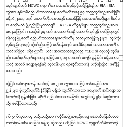
ဖရွင္းခ်က္တြင္ MGWC ကုမၸဏီက ေဆာက္လုပ္ခြင့္တင္ျ့ပခဲ့စဥ္က EIA ၊ SIA
တို႔အား ရန္ကုန္စည္ပင္သာယာေရး ေကာ္မတီအေနျဖင့္ ထည့္သြင္းစဥ္းစားခဲ့ျခင္း
မရွိဘဲ ၂၀၁၃ ခုႏွစ္ ေအာက္တိုဘာလတြင္ အထပ္ျမင့္ အေဆာက္အဦမ်ား စိစစ္ေ
ရး ေကာ္မတီ ဖြဲ႕စည္းၿပီးမွသာလွ်င္ EIA ၊ SIA ကိစၥရပ္မ်ား ထည့္သြင္းစဥ္းစားေ
ပးေနေၾကာင္း ၊ အဆိုပါ ၃၄ ထပ္ အေဆာက္အဦ ေဆာက္လုပ္ခြင့္ တင္ျပရာတြင္
ရန္ကုန္ၿမိဳ႕ေတာ္ စည္ပင္သာယာေရးေကာ္မတီမွ သတ္မွတ္ေျမက်န္မ်ား၊ လုပ္ထံုး
လုပ္နည္းမ်ားႏွင့္ ကိုက္ညီသျဖင့္ ပတ္၀န္းက်င္ ေနအိမ္မ်ား၏ သေဘာထားကို ေ
တာင္းခံခဲ့ျခင္း မရွိေၾကာင္း၊ ယင္း အေဆာက္အဦသည္ YCDC ၏ လုပ္ထံုးလုပ္န
ည္း သတ္မွတ္ခ်က္မ်ားအရ အျမင့္ေပ ၄၁၇ ေပထက္ ေက်ာ္လြန္ျခင္း မရွိေသာေၾ
ကာင့္ အထပ္ ေလွ်ာ့ခ်ရန္ႏွင့္ လုပ္ငန္းမ်ား ရပ္ဆိုင္းထားရန္ မလိုေၾကာင္း ေဖာ္ျပ
ထားသည္။
ထို႔ျပင္ အင္လ်ားကန္ အစပ္ႏွင့္ ေပ ၂၀၀ ကြာေ၀းသျဖင့္ ကန္ေရျပင္အား
႐ႊံ႕ႏြံ႕မ်ား ဖံုးလႊမ္းပ်က္စီးႏိုင္ျခင္း မရွိဘဲ ထြက္ရွိလာေသာ ေရမ်ားကို အင္းလ်ားက
န္ဘက္သို႔ စြန္႔ပစ္ျခင္း မရွိဘဲ စည္ပင္သာယာေျမာင္းအတြင္းသို႔ စြန္႔ပစ္မည္ဟုလ
ည္း ေဖာ္ျပထားသည္။
ရပ္ကြက္လူထုကမူ မည္သည့္အာဏာပိုင္အဖြဲ႕အစည္းကမွ် ေအာက္ေျခထိလာေ
ရာက္စံုစမ္းစစ္ေဆးျခင္း မရွိဟု ဆိုသည္။ ထို႕ျပင္ MGWC ကုမၸဏီလီမိတက္ကို