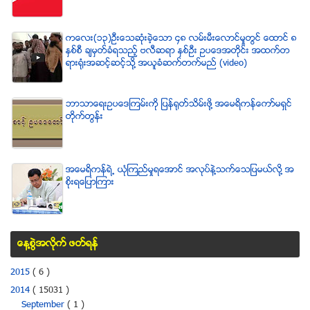
ကေလး(၁၃)ဦးေသဆံုးခဲ့ေသာ ၄၈ လမ္းမီးေလာင္မႈတြင္ ေထာင္ ၈
ႏွစ္စီ ခ်မွတ္ခံရသည့္ ဗလီဆရာ ႏွစ္ဦး ဥပေဒအတိုင္း အထက္တ
ရားရံုးအဆင့္ဆင့္သို႔ အယူခံဆက္တက္မည္ (video)
ဘာသာေရးဥပေဒၾကမ္းကို ျပန္ရုတ္သိမ္းဖို႔ အေမရိကန္ေကာ္မရွင္
တိုက္တြန္း
အေမရိကန္ရဲ႕ ယံုၾကည္မႈရေအာင္ အလုပ္နဲ႔သက္ေသျပမယ္လုိ႔ အ
စုိးရေျပာၾကား
ေန႔စြဲအလိုက္ ဖတ္ရန္
2015
( 6 )
2014
( 15031 )
September
( 1 )