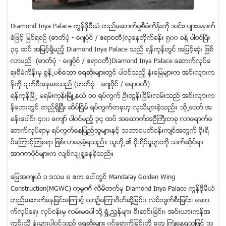
Diamond Inya Palace ကြန္ဒိုမီယံ တည္ေဆာက္မႈစီမံကိန္းကို အင္းလ်ားေနာက္
ခံျဖင့္ ျမင္ရစဥ္ (ဓာတ္ပံု - ေဂ်ပိုင္ / ဧရာဝတီ)လူေနတိုက္ခန္း ၅၀၀ ခန္႔ ပါ၀င္ျပီး
၃၄ ထပ္ အျမင့္ရွိမည့္ Diamond Inya Palace သည္ ရန္ကုန္တြင္ အျမင့္ဆုံး ျဖစ္
လာမည္ (ဓာတ္ပံု - ေဂ်ပိုင္ / ဧရာဝတီ)Diamond Inya Palace ေဆာက္လုပ္ေ
ရးစီမံကိန္းမွ စြန္႕ပစ္ေသာ ေရဆိုးမ်ားတြင္ ပါဝင္သည့္ ႏုံးေျမမ်ားက အင္းလ်ားက
န္ကို ပ်က္စီးေနေစသည္ (ဓာတ္ပံု - ေဂ်ပိုင္ / ဧရာဝတီ)
ရန္ကုန္ၿမိဳ႕ မရမ္းကုန္းၿမိဳ႕နယ္ ၁၀ ရပ္ကြက္ ဦးထြန္းၿငိမ္းလမ္းသည္ အင္းလ်ားက
န္ေဘးတြင္ တည္ရွိျပီး ဆိပ္ၿငိမ္ ရပ္ကြက္တခုဟု လူသိမ်ားခဲ့သည္။ သို႕ေသာ္ အ
ခန္းေပါင္း ၄၀၀ ေက်ာ္ ပါဝင္မည့္ ၃၄ ထပ္ အေဆာက္အဦႀကီးတခု လာေရာက္ေ
ဆာက္လုပ္ရာမွ ရပ္ကြက္ေနျပည္သူမ်ားႏွင့္ သဘာဝပတ္ဝန္းက်င္အတြက္ စိုးရိ
မ္ေၾကာင့္ၾကစရာ ျဖစ္လာေနခဲ့ရသည္။ သူတို႕၏ စိုးရိမ္မႈမ်ားကို သက္ဆိုင္ရာ
အာဏာပိုင္မ်ားက လ်စ္လ်ဴ႐ႈေနခဲ့သည္။
ေျမအက်ယ္ ၁ ဒသမ ၈ ဧက ေပၚတြင္ Mandalay Golden Wing
Construction(MGWC) ကုမၸဏီ လီမိတက္မွ Diamond Inya Palace ကြန္ဒိုမီယံ
တည္ေဆာက္ေနျခင္းေၾကာင့္ ယာဥ္ေၾကာပိတ္ဆို႔ျခင္း၊ လမ္းပ်က္စီးျခင္း၊ ေဆာ
က္လုပ္ေရး လုပ္ငန္းမွ လမ္းမေပၚသို႔ ရႊံ႕ညႊန္မ်ား စီးဆင္းျခင္း၊ အင္းယားကန္အ
တြင္းသို႔ ႏုံးမ်ားပါဝင္သည့္ ေရဆိုးမ်ား ၀င္ေရာက္ျခင္းတို႔ ေတြ႕ႀကံဳေနရသျဖင့္ သ