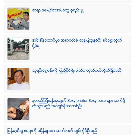
ဆရာ ေဖျမင့္စာအုပ္ေတြ စုစည္းမူ႕
အင္းစိန္ေထာင္မွာ အစာငတ္ခံ ဆႏၵျပသူႏွစ္ဦး စစ္ေခြးတုိက္
ပုိ႔ခံရ
သူရဦးေရႊမန္းကို ျပည္ခိုင္ျဖိဳးပါတီမွ ထုတ္ပယ္လိုက္ျပီဟုဆို
နာမည္ၾကီးရန္အတြက္ Sexy photo၊ Sexy pose မ်ား ဆက္ရို
က္သြားမည္႔ အင္ဂ်င္နီယာတစ္ဦး
ျမန္မာ့စီးပြားေရးကို ခရိုနီမ်ားက ဆက္လက္ ခ်ဳပ္ကိုင္ဥိီးမည္