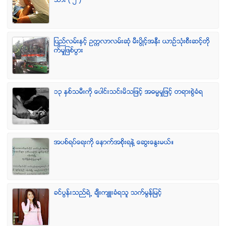
သား ( ၂ )
ျပည္လမ္းႏွင့္ ဥကၠလာလမ္းဆုံ မီးပြိဳင့္အနီး ယာဥ္သုံးစီးဆင့္တို
က္မႈျဖစ္ပြား
၁၃ ႏွစ္သမီးကို ေပါင္းသင္းမိသျဖင့္ အဓမၼမႈျဖင့္ တရားစြဲခံရ
အပစ္ရပ္ေရးကို ေနာက္အစိုးရနဲ႔ ေဆြးေႏြးမယ္။
ခင္ပြန္းသည္ရဲ႕ ခ်ီးက်ဴးခံရသူ သက္မြန္ျမင့္