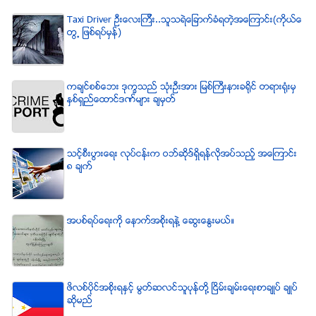
Taxi Driver ဦးေလးၾကီး..သူသရဲေျခာက္ခံရတဲ့အေၾကာင္း(ကိုယ္ေ
တြ႕ ျဖစ္ရပ္မွန္)
ကခ်င္စစ္ေဘး ဒုကၡသည္ သံုးဦးအား ျမစ္ႀကီးနားခရိုင္ တရားရံုးမွ
ႏွစ္ရွည္ေထာင္ဒဏ္မ်ား ခ်မွတ္
သင့္စီးပြားေရး လုပ္ငန္းက ဝဘ္ဆိုဒ္ရွိရန္လိုအပ္သည့္ အေၾကာင္း
၈ ခ်က္
အပစ္ရပ္ေရးကို ေနာက္အစိုးရနဲ႔ ေဆြးေႏြးမယ္။
ဖိလစ္ပိုင္အစိုးရႏွင့္ မြတ္ဆလင္သူပုန္တို႔ ၿငိမ္းခ်မ္းေရးစာခ်ဳပ္ ခ်ဳပ္
ဆိုမည္