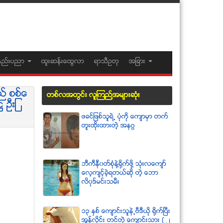
နည္းပညာ
ထူးဆန္းေထြလာ
ရာသီဥတု
အျခား
္ စစ္ေ
တစ္လအတြင္း လူၾကည္႔အမ်ားဆံုး
ဦးျ
ဖခင္ျဖစ္သူရဲ႕ ပံုကို ေက်ာမွာ တက္
တူးထိုးထားတဲ့ အနဂၢ
ဘီကီနီ၀တ္စံုနဲ႔႐ုိက္ဖို႔ သံုးလေက်ာ္
ေလ့က်င့္ခဲ့ရတယ္ဆို တဲ့ ေဘာ
လိ၀ုဒ္မင္းသမီး
၁၃ ႏွစ္ ေက်ာင္းသူနဲ႕ဗီဒီယို ရိုက္ျပီး
အြန္လိုင္း တင္တဲ့ ေက်ာင္းသား ( ၂