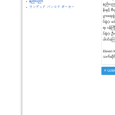
နည္းပညာ
နည္းပညာတ
ラングッド バンコク ポーカー
န္းႏွင့္ 
ပြားေရးဖ
ပ္႐ံုး)၊
ရး ၀န္ႀက
ပ္႐ံုး)၊ 
ပါ၀င္ေၾ
Eleven 
သက္ဆုိင
« ယခင