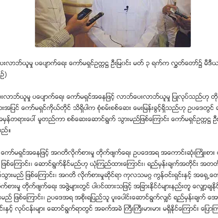
းလာဘ္ယူမႈ ပေပ်ာက္ေရး ေကာ္မရွင္ဥကၠ႒ ဦးျမ၀င္း မတ္ ၃ ရက္က လြႊတ္ေတာ္၌ မီဒီယာမ
ဥ္)
လာဘ္ယူမႈ ပေပ်ာက္ေရး ေကာ္မရွင္အေနျဖင့္ လာဘ္ေပးလာဘ္ယူမႈ ျပဳလုပ္သည္ဟု တို
်ားအျပင္ ေကာ္မရွင္ကိုယ္တိုင္ သိရွိပါက စံုစမ္းစစ္ေဆး ေမးျမန္းခြင့္ရွိသည္ဟု ဥပေဒတြင္
အမွန္တရားေပၚ မူတည္ကာ စစ္ေဆးေဆာင္ရြက္ သြားမည္ျဖစ္ေၾကာင္း ေကာ္မရွင္ဥကၠ႒ ဦး
သည္။
င္ ေကာ္မရွင္အေနျဖင့္ အဂတိလိုက္စားမႈ တိုက္ဖ်က္ေရး ဥပေဒအရ အေကာင္းဆံုးႀကိဳးစား
ျဖစ္ေၾကာင္း၊ ေဆာင္ရြက္ႏိုင္မည္ဟု ယံုၾကည္ထားေၾကာင္း၊ ရည္မွန္းခ်က္အတိုင္း အတတ္ႏိ
သြားမည္ ျဖစ္ေၾကာင္း၊ အဂတိ လိုက္စားမႈဆိုင္ရာ ကုလသမဂၢ ကြန္ဗင္းရွင္းႏွင့္ အေရွ႕ေ
္စားမႈ တိုက္ဖ်က္ေရး အဖြဲ႔မ်ားတြင္ ပါ၀င္ထားသျဖင့္ အျခားႏိုင္ငံမ်ားနည္းတူ ေလွ်ာ့ခ်
းမည္ ျဖစ္ေၾကာင္း၊ ဥပေဒအရ အစိုးရျပည္သူ ပူးေပါင္းေဆာင္ရြက္လွ်င္ ရည္မွန္းခ်က္ ေအာ
္းႏွင့္ လုပ္ငန္းမ်ား ေဆာင္ရြက္ရာတြင္ အခက္အခဲ ႀကီးႀကီးမားမား မရွိႏိုင္ေၾကာင္း ေျပ