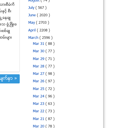
August
( 74 )
သားစီမံကိ
July
( 567 )
ႏွင့္ စီး
June
( 2020 )
ွ႕ေနခ်ဳ
May
( 2703 )
 ဖြံ႕ၿဖိဳးေ
April
( 2208 )
းစစ္ခ်ဳ
္ထမ္းမ်ား
March
( 2596 )
Mar 31
( 88 )
Mar 30
( 77 )
Mar 29
( 71 )
Mar 28
( 77 )
Mar 27
( 98 )
်က္ႏွာ »
Mar 26
( 97 )
Mar 25
( 72 )
Mar 24
( 96 )
Mar 23
( 63 )
Mar 22
( 73 )
Mar 21
( 87 )
Mar 20
( 78 )