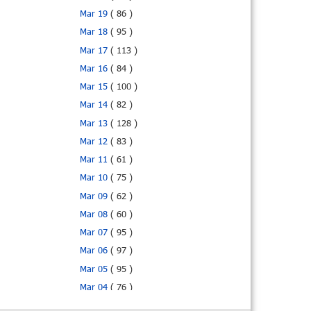
Mar 19
( 86 )
Mar 18
( 95 )
Mar 17
( 113 )
Mar 16
( 84 )
Mar 15
( 100 )
Mar 14
( 82 )
Mar 13
( 128 )
Mar 12
( 83 )
Mar 11
( 61 )
Mar 10
( 75 )
Mar 09
( 62 )
Mar 08
( 60 )
Mar 07
( 95 )
Mar 06
( 97 )
Mar 05
( 95 )
Mar 04
( 76 )
က်ိဳက္ထီးရိုးဘုရား ထီးေတာ္ အသစ္တင္ရ