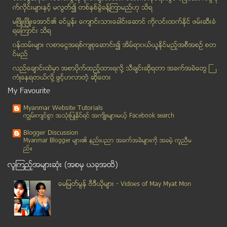
KIA မွ ဂြမ္ေမာ္အား အင္ဘန္လ က အက်ယ္ခ်ဳပ္ခ်ထား
က္လိုင္းမ်ားႏွင့္ မလြတ္၍ တစ္ႏွစ္ခြဲခန္႔ၾကာမည္ဟု သိရ
သံလြင္ျမစ္ကုိ ဒုကၡမေပးဖုိ႔ ေဒသခံေတြ ေျပာၿပီ
မၿဖိဳးၿဖိဳးေအာင္၏ ခင္ပြန္း ေက်ာင္းသားေခါင္းေဆာင္ ကိုလင္းထက္ႏိုင္ ဖမ္းဆီးခံ
ရေၾကာင္း သိရ
သံလြင္ျမစ္ေပၚ တည္ေဆာက္မည့္ ေရကာတာမ်ား ရပ္ဆုိင္းရန္...
၀န္ထမ္းမ်ား လစာေငြအရစ္က်စုေဆာင္း၍ အိမ္ရာ၀ယ္ယူႏုိင္မည့္အစီအစဥ္ စတ
သာေကတၿမိဳ႕နယ္တြင္ လူငယ္အခ်င္းခ်င္း ခိုက္ရန္ျဖစ္ရာမ...
င္မည္
ေရႊထည္အပါအ၀င္ က်ပ္သိန္း ၂၅၀ ဖုိးခိုးယူခံရမႈ ကုိယ္တ...
လည္ေခ်ာင္းထဲမွာ အစာပိုက္ထည့္ထားရလုိ႔ သီခ်င္းဆုိရတာ အခက္အခဲေတြ ႀ
စီးပြားေရးလုပ္ငန္ရွင္ ဦးေတဇ ေျပးခုန္ပစ္အဖြဲ႕ခ်ဳပ္...
ကံဳေနရတယ္လို႔ ဖြင့္ဟလာတဲ့ ဆုိေတး
ဆီးရီးယားအေရးကို ေမ့ေလ်ာ့ထားလွ်င္ ကပ္ေဘးဆိုက္ႏိုင္
My Favourite
တာ၀န္သိတတ္စြာ ရင္းႏွီးျမႇဳပ္ႏွံေရး ဘာေၾကာင့္ အေရးႀ...
Myanmar Website Tutorials
အမုန္းတရားေဟာေျပာမႈ ရပ္စဲဖို႔ အစုိးရက ဥပေဒျပ႒ာန္းက...
ကၽြမ္းက်င္စြာ အသုံးျပဳႏုိင္ရင္ အက်ိဳးမ်ားမယ့္ Facebook search
သနားစရာေကာင္းလိုက္ပါဘိ တုိ့တပ္မေတာ္
Blogger Discussion
ေစာေနတိုးကို မမိေသး
Myanmar Blogger မ်ား၏ နည္းပညာ အခက္အခဲမ်ားကုိ အခမဲ့ ကူညီမ
ည္။
မြန္ျပည္နယ္က ကုလားမေတာင္တန္း မၿဖဳိခ်ရန္ ေဒသခံမ်ား ...
လူၾကည့္အမ်ားဆုံး (အစမွ ယခုအထိ)
မူလပိုင္ရွင္ေတြ ေျမျပန္ရတာ မဆိုစေလာက္ပဲရွိေသး (သံု...
ေတာင္ကုိရီးယား၊ အေမရိကန္တုိ႔ႏွင့္ သုံးပြင့္ဆုိင္ ေ...
ေမျမတ္မြန္ ဗီဒီယုိမ်ား - Vidoes of May Myat Mon
ကုိယ့္ကုိယ္ကုိ ကာကြယ္ပါ
လိင္ဆက္ဆံၿပီး ၃နာရီၾကာမွ လိမ္းတာေတာင္ HIVကို ကာကြယ...
မုံရြာ အ.ထ.က (၁) ျမန္မာစာေမးခြန္း မိနစ္ ၃၀ ေနာက္က်...