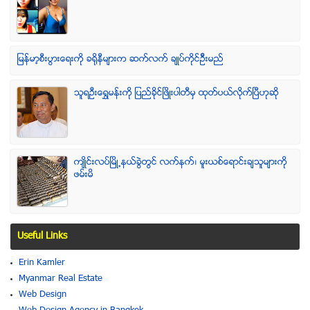
ျမန္မာ့စီးပြားေရးကို ခရိုနီမ်ားက ဆက္လက္ ခ်ဳပ္ကိုင္ဥိီးမည္
သူရဦးေရႊမန္းကို ျပည္ခိုင္ျဖိဳးပါတီမွ ထုတ္ပယ္လိုက္ျပီဟုဆို
က်ဳိင္းလပ္ၿမိဳ႕နယ္ခြဲတြင္ လက္နက္၊ မူးယစ္ေရာင္းခ်သူမ်ားကို
ဖမ္းမိ
Useful Links
Erin Kamler
Myanmar Real Estate
Web Design