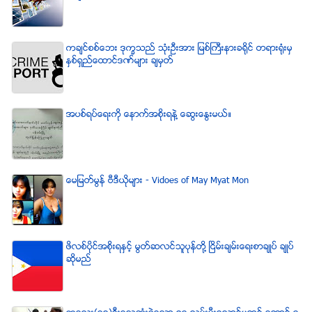
ကခ်င္စစ္ေဘး ဒုကၡသည္ သံုးဦးအား ျမစ္ႀကီးနားခရိုင္ တရားရံုးမွ
ႏွစ္ရွည္ေထာင္ဒဏ္မ်ား ခ်မွတ္
အပစ္ရပ္ေရးကို ေနာက္အစိုးရနဲ႔ ေဆြးေႏြးမယ္။
ေမျမတ္မြန္ ဗီဒီယုိမ်ား - Vidoes of May Myat Mon
ဖိလစ္ပိုင္အစိုးရႏွင့္ မြတ္ဆလင္သူပုန္တို႔ ၿငိမ္းခ်မ္းေရးစာခ်ဳပ္ ခ်ဳပ္
ဆိုမည္