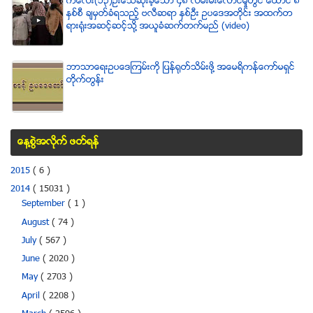
ကေလး(၁၃)ဦးေသဆံုးခဲ့ေသာ ၄၈ လမ္းမီးေလာင္မႈတြင္ ေထာင္ ၈
ႏွစ္စီ ခ်မွတ္ခံရသည့္ ဗလီဆရာ ႏွစ္ဦး ဥပေဒအတိုင္း အထက္တ
ရားရံုးအဆင့္ဆင့္သို႔ အယူခံဆက္တက္မည္ (video)
ဘာသာေရးဥပေဒၾကမ္းကို ျပန္ရုတ္သိမ္းဖို႔ အေမရိကန္ေကာ္မရွင္
တိုက္တြန္း
ေန႔စြဲအလိုက္ ဖတ္ရန္
2015
( 6 )
2014
( 15031 )
September
( 1 )
August
( 74 )
July
( 567 )
June
( 2020 )
May
( 2703 )
April
( 2208 )