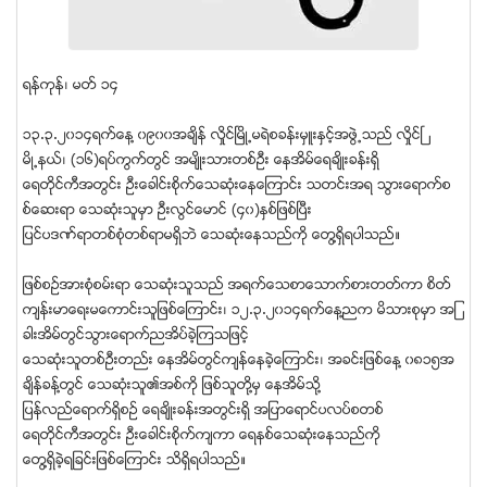
ရန္ကုန္၊ မတ္ ၁၄
၁၃.၃.၂၀၁၄ရက္ေန႔ ၀၉၀၀အခ်ိန္ လိႈင္ၿမိဳ႕မရဲစခန္းမွဴးႏွင့္အဖဲြ႕သည္ လိႈင္ၿ
မိဳ႕နယ္၊ (၁၆)ရပ္ကြက္တြင္ အမ်ိဳးသားတစ္ဦး ေနအိမ္ေရခ်ိဳးခန္းရွိ
ေရတိုင္ကီအတြင္း ဦးေခါင္းစိုက္ေသဆံုးေနေၾကာင္း သတင္းအရ သြားေရာက္စ
စ္ေဆးရာ ေသဆံုးသူမွာ ဦးလြင္ေမာင္ (၄၀)ႏွစ္ျဖစ္ၿပီး
ျပင္ပဒဏ္ရာတစ္စံုတစ္ရာမရွိဘဲ ေသဆံုးေနသည္ကို ေတြ႔ရွိရပါသည္။
ျဖစ္စဥ္အားစံုစမ္းရာ ေသဆံုးသူသည္ အရက္ေသစာေသာက္စားတတ္ကာ စိတ္
က်န္းမာေရးမေကာင္းသူျဖစ္ေၾကာင္း၊ ၁၂.၃.၂၀၁၄ရက္ေန႔ညက မိသားစုမွာ အျ
ခားအိမ္တြင္သြားေရာက္ညအိပ္ခဲ့ၾကသျဖင့္
ေသဆံုးသူတစ္ဦးတည္း ေနအိမ္တြင္က်န္ေနခဲ့ေၾကာင္း၊ အခင္းျဖစ္ေန႔ ၀၈၁၅အ
ခ်ိန္ခန္႔တြင္ ေသဆံုးသူ၏အစ္ကို ျဖစ္သူတို႔မွ ေနအိမ္သို႔
ျပန္လည္ေရာက္ရွိစဥ္ ေရခ်ိဳးခန္းအတြင္းရွိ အျပာေရာင္ပလပ္စတစ္
ေရတိုင္ကီအတြင္း ဦးေခါင္းစိုက္က်ကာ ေရနစ္ေသဆံုးေနသည္ကို
ေတြ႔ရွိခဲ့ရျခင္းျဖစ္ေၾကာင္း သိရွိရပါသည္။