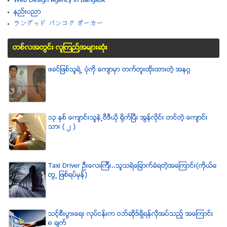
Web Design Agency in Bangkok
နည္းပညာ
ラングッド バンコク ポーカー
တစ္လအတြင္း လူၾကည္႔အမ်ားဆံုး
ဖခင္ျဖစ္သူရဲ႕ ပံုကို ေက်ာမွာ တက္တူးထိုးထားတဲ့ အနဂၢ
၁၃ ႏွစ္ ေက်ာင္းသူနဲ႕ဗီဒီယို ရိုက္ျပီး အြန္လိုင္း တင္တဲ့ ေက်ာင္း
သား ( ၂ )
Taxi Driver ဦးေလးၾကီး..သူသရဲေျခာက္ခံရတဲ့အေၾကာင္း(ကိုယ္ေ
တြ႕ ျဖစ္ရပ္မွန္)
သင့္စီးပြားေရး လုပ္ငန္းက ဝဘ္ဆိုဒ္ရွိရန္လိုအပ္သည့္ အေၾကာင္း
၈ ခ်က္