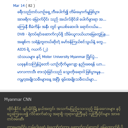
Mar 14
( 82 )
ခရီးသည္တင္ယာဥ္ေရွ႕ဘီးေပါက္၍ တိမ္းေမွာက္မႈျဖစ္ပြား
အာဖရိက ေျမာက္ပိုင္း သည္ အယ္လ္ခိုင္ဒါ ေပါက္ဖြားရာ အ...
ေၾကးနီ စီမံကိန္း အနီး တြင္ မူးယစ္ေဆး၀ါး ေရာင္း၀ယ္မ...
DVB - ရဲတပ္ရင္းေဆာက္လုပ္ဖို႔ သိမ္းယူလယ္ယာေျမေတြျပန...
အခ်စ္က သရဲနဲ႔တူတယ္ဆိုတဲ႔ ေမာ္ဒန္ႀကယ္စင္သြယ္နဲ႔ ေတြ...
AIDS ရဲ႕ ဂယက္ (၂)
သံသယမ်ား ႏွင္႔ Mister University Myanmar ၿပိဳင္ပြဲ...
ယခုႏွစ္သႀကၤန္ပြဲေတာ္ ယာဥ္တိုက္မႈေလ်ာ့ နည္းေစရန္ ယာ...
မာလကာသီး စားသုံးျခင္းသည္ ေသြးတုိးေရာဂါ ျဖစ္ပြားမႈန...
ကမၻာ႔အမ်ိဳးသမီးမ်ားေန႔ အၿပီး ရွမ္းအမ်ိဳးသမီးငယ္မ်ာ...
၁ ပတ္အတြင္း B ပိုး လံုးဝေပ်ာက္ေစမယ့္ နည္းလမ္းေကာင္း
မ်က္ကြင္း ညိဳျခင္း ကို သက္သာ ေစမည့္ နည္းလမ္း ေကာင္း
Myanmar CNN
ဘူးသီး၏ က်န္းမာေရး အက်ိဳးေက်းဇူးမ်ား
ထိုင္းနို္င္ငံ ခ်င္းမိုင္ျမိဳ ့နယ္အတြင္း အသက္မျပည့္ေသးသည့္ မိန္းခေလးမ်ား နွင့္
ဂ်ိဳင္းေတြျဖဴေနေအာင္ ဘယ္လိုလုပ္ရမလဲ ?
ေငြေၾကးေပး၍ လိင္ဆက္ဆံသူ အရာရွိ-ဘုရားလူၾကီးနွင့္ လူၾကီးပိုင္းမ်ား အားစ
ပထမဆုံး Wi-Fi စနစ္ပါဝင္ေသာ စမတ္အဲယားကြန္းေမာ္ဒယ္သစ...
တင္ဖမ္းဆီး
ဘုရားရွင္ပရိနိဗၺာန္ျပဳေတာ္မူျခင္းႏွင့္ ပံ့သကူ ၀က္ပ...
တာေမြအ၀ိုင္း လမ္းငါးခြဆံု ခံုးေက်ာ္တံတား ေဆာက္လုပ္ရာတြင္ ေျမေအာက္ရွိ ပို