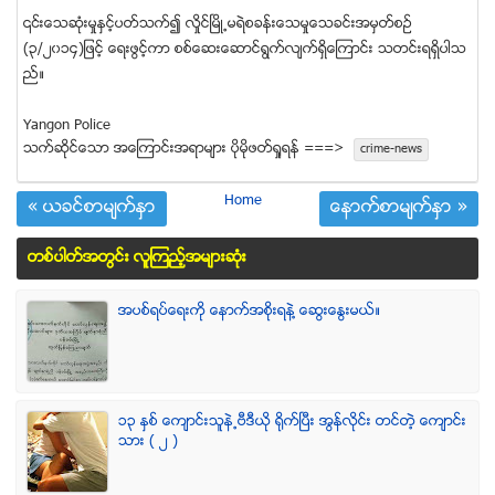
၎ေသဆံုးမႈႏွင့္ပတ္သက္၍ လိႈင္ၿမိဳ႕မရဲစခန္းေသမႈေသခင္းအမွတ္စဥ္
(၃/၂၀၁၄)ျဖင့္ ေရးဖြင့္ကာ စစ္ေဆးေဆာင္ရြက္လ်က္ရွိေၾကာင္း သတင္းရရွိပါသ
ည္။
Yangon Police
သက္ဆုိင္ေသာ အေၾကာင္းအရာမ်ား ပုိမုိဖတ္ရႈရန္ ===>
crime-news
Home
« ယခင္စာမ်က္ႏွာ
ေနာက္စာမ်က္ႏွာ »
တစ္ပါတ္အတြင္း လူၾကည့္အမ်ားဆံုး
အပစ္ရပ္ေရးကို ေနာက္အစိုးရနဲ႔ ေဆြးေႏြးမယ္။
၁၃ ႏွစ္ ေက်ာင္းသူနဲ႕ဗီဒီယို ရိုက္ျပီး အြန္လိုင္း တင္တဲ့ ေက်ာင္း
သား ( ၂ )