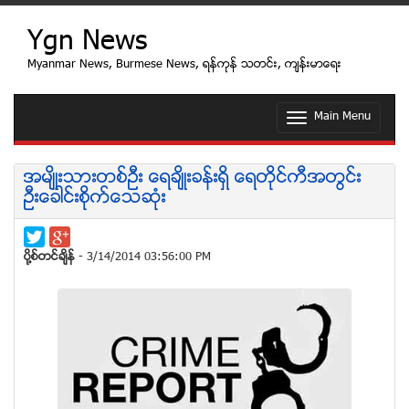
Ygn News
Myanmar News, Burmese News, ရန္ကုန္ သတင္း, က်န္းမာေရး
Main Menu
T
o
g
g
အမ်ိဳးသားတစ္ဦး ေရခ်ိဳးခန္းရွိ ေရတိုင္ကီအတြင္း
l
ဦးေခါင္းစိုက္ေသဆံုး
e
n
a
v
ပုိ႔စ္တင္ခ်ိန္
- 3/14/2014 03:56:00 PM
i
g
a
t
i
o
n