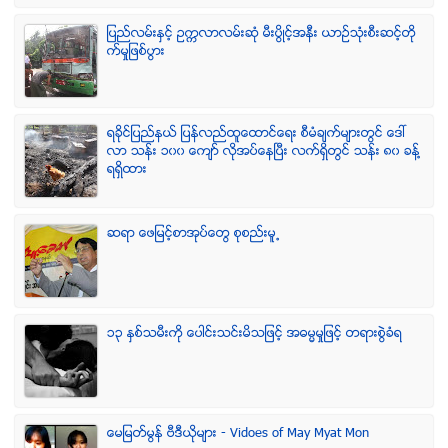
ျပည္လမ္းႏွင့္ ဥကၠလာလမ္းဆုံ မီးပြိဳင့္အနီး ယာဥ္သုံးစီးဆင့္တို
က္မႈျဖစ္ပြား
ရခုိင္ျပည္နယ္ ျပန္လည္ထူေထာင္ေရး စီမံခ်က္မ်ားတြင္ ေဒၚ
လာ သန္း ၁၀၀ ေက်ာ္ လုိအပ္ေနၿပီး လက္ရွိတြင္ သန္း ၈၀ ခန္႔
ရရွိထား
ဆရာ ေဖျမင့္စာအုပ္ေတြ စုစည္းမူ႕
၁၃ ႏွစ္သမီးကို ေပါင္းသင္းမိသျဖင့္ အဓမၼမႈျဖင့္ တရားစြဲခံရ
ေမျမတ္မြန္ ဗီဒီယုိမ်ား - Vidoes of May Myat Mon