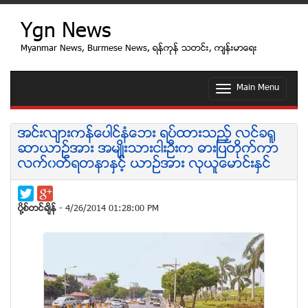
Ygn News
Myanmar News, Burmese News, ရန္ကုန္ သတင္း, က်န္းမာေရး
Main Menu
T
o
g
g
အင္းလ်ားကန္ေပါင္နံေဘး ရပ္ထားသည့္ လင္ခ႐ူ
l
ဆာယာဥ္အား အမ်ဳိးသားငါးဦးက ဓားျပတုိက္ကာ
e
လက္၀တ္ရတနာႏွင့္ ယာဥ္အား လုယူေမာင္းႏွင္
n
a
v
i
ပုိ႔စ္တင္ခ်ိန္
- 4/26/2014 01:28:00 PM
g
a
t
i
o
n