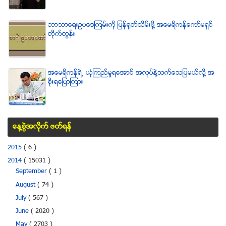
ဘာသာေရးဥပေဒၾကမ္းကို ျပန္ရုတ္သိမ္းဖို႔ အေမရိကန္ေကာ္မရွင္
တိုက္တြန္း
အေမရိကန္ရဲ႕ ယံုၾကည္မႈရေအာင္ အလုပ္နဲ႔သက္ေသျပမယ္လုိ႔ အ
စုိးရေျပာၾကား
ေန႔စြဲအလိုက္ ဖတ္ရန္
2015
( 6 )
2014
( 15031 )
September
( 1 )
August
( 74 )
July
( 567 )
June
( 2020 )
May
( 2703 )