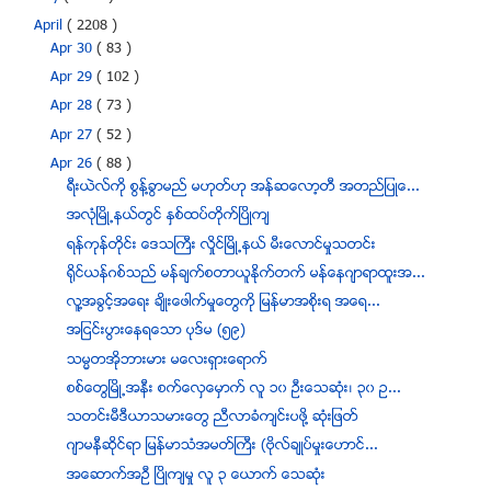
April
( 2208 )
Apr 30
( 83 )
Apr 29
( 102 )
Apr 28
( 73 )
Apr 27
( 52 )
Apr 26
( 88 )
ရီးယဲလ္ကို စြန္႔ခြာမည္ မဟုတ္ဟု အန္ဆေလာ့တီ အတည္ျပဳေ...
အလံုၿမိဳ႕နယ္တြင္ ႏွစ္ထပ္တိုက္ၿပိဳက်
ရန္ကုန္တိုင္း ေဒသႀကီး လႈိင္ၿမိဳ႕နယ္ မီးေလာင္မႈသတင္း
ရိုင္ယန္ဂစ္သည္ မန္ခ်က္စတာယူႏိုက္တက္ မန္ေနဂ်ာရာထူးအ...
လူ႔အခြင့္အေရး ခ်ိဳးေဖါက္မွုေတြကို ျမန္မာအစိုးရ အေရ...
အျငင္းပြားေနရေသာ ပုဒ္မ (၅၉)
သမၼတအိုဘားမား မေလးရွားေရာက္
စစ္ေတြၿမိဳ႕အနီး စက္ေလွေမွာက္ လူ ၁၀ ဦးေသဆံုး၊ ၃၀ ဥ...
သတင္းမီဒီယာသမားေတြ ညီလာခံက်င္းပဖုိ႔ ဆံုးျဖတ္
ဂ်ာမနီဆုိင္ရာ ျမန္မာသံအမတ္ႀကီး (ဗုိလ္ခ်ဳပ္မႈးေဟာင္...
အေဆာက္အဦ ၿပိဳက်မွု လူ ၃ ေယာက္ ေသဆုံး