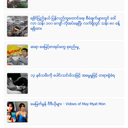
ရခုိင္ျပည္နယ္ ျပန္လည္ထူေထာင္ေရး စီမံခ်က္မ်ားတြင္ ေဒၚ
လာ သန္း ၁၀၀ ေက်ာ္ လုိအပ္ေနၿပီး လက္ရွိတြင္ သန္း ၈၀ ခန္႔
ရရွိထား
ဆရာ ေဖျမင့္စာအုပ္ေတြ စုစည္းမူ႕
၁၃ ႏွစ္သမီးကို ေပါင္းသင္းမိသျဖင့္ အဓမၼမႈျဖင့္ တရားစြဲခံရ
ေမျမတ္မြန္ ဗီဒီယုိမ်ား - Vidoes of May Myat Mon