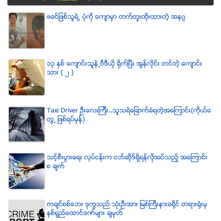
ဖခင္ျဖစ္သူရဲ႕ ပံုကို ေက်ာမွာ တက္တူးထိုးထားတဲ့ အနဂၢ
၁၃ ႏွစ္ ေက်ာင္းသူနဲ႕ဗီဒီယို ရိုက္ျပီး အြန္လိုင္း တင္တဲ့ ေက်ာင္း
သား ( ၂ )
Taxi Driver ဦးေလးၾကီး..သူသရဲေျခာက္ခံရတဲ့အေၾကာင္း(ကိုယ္ေ
တြ႕ ျဖစ္ရပ္မွန္)
သင့္စီးပြားေရး လုပ္ငန္းက ဝဘ္ဆိုဒ္ရွိရန္လိုအပ္သည့္ အေၾကာင္း
၈ ခ်က္
ကခ်င္စစ္ေဘး ဒုကၡသည္ သံုးဦးအား ျမစ္ႀကီးနားခရိုင္ တရားရံုးမွ
ႏွစ္ရွည္ေထာင္ဒဏ္မ်ား ခ်မွတ္