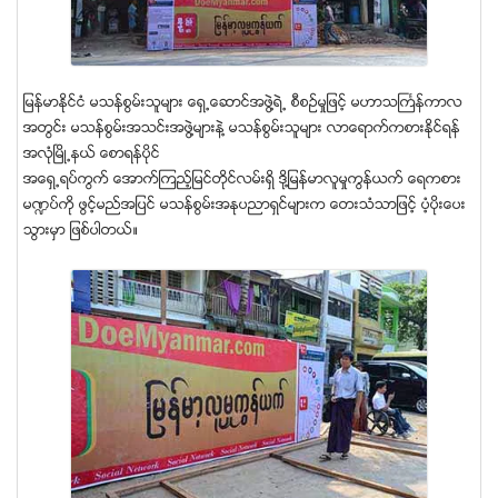
ျမန္မာႏိုင္ငံ မသန္စြမ္းသူမ်ား ေရွ႕ေဆာင္အဖြဲ႔ရဲ႕ စီစဥ္မႈျဖင့္ မဟာသႀကၤန္ကာလ
အတြင္း မသန္စြမ္းအသင္းအဖြဲ႔မ်ားနဲ႔ မသန္စြမ္းသူမ်ား လာေရာက္ကစားႏိုင္ရန္
အလံုၿမိဳ႕နယ္ ေစာရန္ပုိင္
အေရွ႕ရပ္ကြက္ ေအာက္ၾကည့္ျမင္တိုင္လမ္းရွိ ဒို႔ျမန္မာလူမႈကြန္ယက္ ေရကစား
မ႑ပ္ကို ဖြင့္မည္အျပင္ မသန္စြမ္းအႏုပညာရွင္မ်ားက ေတးသံသာျဖင့္ ပံ့ပိုးေပး
သြားမွာ ျဖစ္ပါတယ္။