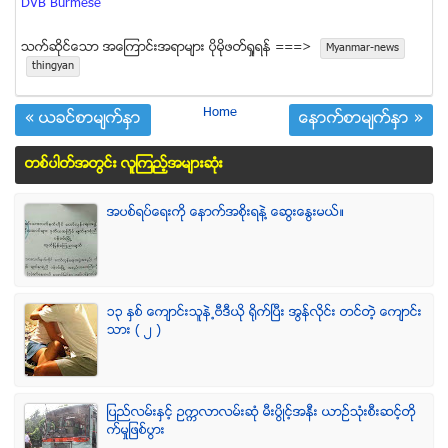
DVB Burmese
သက္ဆုိင္ေသာ အေၾကာင္းအရာမ်ား ပုိမုိဖတ္ရႈရန္ ===>
Myanmar-news
thingyan
Home
« ယခင္စာမ်က္ႏွာ
ေနာက္စာမ်က္ႏွာ »
တစ္ပါတ္အတြင္း လူၾကည့္အမ်ားဆံုး
အပစ္ရပ္ေရးကို ေနာက္အစိုးရနဲ႔ ေဆြးေႏြးမယ္။
၁၃ ႏွစ္ ေက်ာင္းသူနဲ႕ဗီဒီယို ရိုက္ျပီး အြန္လိုင္း တင္တဲ့ ေက်ာင္း
သား ( ၂ )
ျပည္လမ္းႏွင့္ ဥကၠလာလမ္းဆုံ မီးပြိဳင့္အနီး ယာဥ္သုံးစီးဆင့္တို
က္မႈျဖစ္ပြား