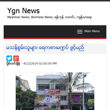
Ygn News
Myanmar News, Burmese News, ရန္ကုန္ သတင္း, က်န္းမာေရး
Main Menu
T
o
g
g
မသန္စြမ္းသူမ်ား ေရကစားမ႑ပ္ ဖြင့္မည္
l
e
n
a
ပုိ႔စ္တင္ခ်ိန္
- 4/12/2014 02:00:00 PM
v
i
g
a
t
i
o
n