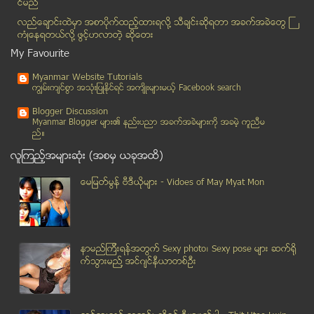
င္မည္
ျမန္မာႏုိင္ငံ ဒီမုိကေရစီ မရေသးဘူးဟု ေဒၚေအာင္ဆန္းစု...
လည္ေခ်ာင္းထဲမွာ အစာပိုက္ထည့္ထားရလုိ႔ သီခ်င္းဆုိရတာ အခက္အခဲေတြ ႀ
အားသြင္းရင္ ဖုန္းေျပာလို႔ လက္ျပတ္သြားတဲ့ ဓာတ္ပုံေတ...
ကံဳေနရတယ္လို႔ ဖြင့္ဟလာတဲ့ ဆုိေတး
စိန္ေရႊ ရတနာဆိုင္မွ ပစၥည္းမ်ား ၀ယ္မည္ဟု ဟန္ျပကာ ရတ...
My Favourite
ျပည္သူ႔လႊတ္ေတာ္ဥကၠ႒ သူရဦးေရႊမန္းႏွင့္ တရုတ္သမၼတ တ...
Myanmar Website Tutorials
ျမန္မာျပည္အတြက္ အႏၱရာယ္ႀကီးတဲ့ အခ်ိန္ေရာက္ေနဟု ေဒၚ...
ကၽြမ္းက်င္စြာ အသုံးျပဳႏုိင္ရင္ အက်ိဳးမ်ားမယ့္ Facebook search
အျမန္လမ္းယာဥ္တုိက္မႈ ဓါတ္ပုံမ်ား
Blogger Discussion
ျမန္မာ့ၿငိမ္းခ်မ္းေရးအတြက္ ၿဗိတိန္ ေပါင္စတာလင္ ၁ သ...
Myanmar Blogger မ်ား၏ နည္းပညာ အခက္အခဲမ်ားကုိ အခမဲ့ ကူညီမ
ည္။
အတုယူစရာျမန္မာ့ သူေဌးၾကီး
လူၾကည့္အမ်ားဆုံး (အစမွ ယခုအထိ)
Updated: အျမန္လမ္း ၁၁၆မိုင္ ယာဥ္မီးေလာင္မႈမွာ ခေလး...
ေဖာက္ျပန္တဲ့ မိန္းမကုိ လည္ပင္းညွစ္လုိ႔ တစ္ကၽြန္းက်...
ေမျမတ္မြန္ ဗီဒီယုိမ်ား - Vidoes of May Myat Mon
ကြာရွင္းၿပီးမွ အဓမၼက်င့္ဖုိ႔ႀကိဳးစားလုိ႔ အျပစ္ေပးခ...
ပဲခူးၿမိဳ႕၊ ေရႊေမာ္ေဓာဘုရားပဲြေတာ္တြင္ ခါးပိုက္ႏွိ...
ANP ဗဟုိေကာ္မီတီ၀င္ ဦးသိန္းေမာင္ ဖမ္းဆီးထိန္းသိမ္...
နာမည္ၾကီးရန္အတြက္ Sexy photo၊ Sexy pose မ်ား ဆက္ရို
ျခေသၤ့ ၄ ေကာင္ကို မေၾကာက္မရြံ ျပန္လည္တိုက္ခိုက္ခဲ့...
က္သြားမည္႔ အင္ဂ်င္နီယာတစ္ဦး
မသန္စြမ္းသူမ်ား ေရကစားမ႑ပ္ ဖြင့္မည္
သႀကၤန္နဲ႔ သႀကၤန္စာ
အစိုးရတပ္ေတြနဲ႔ ေကအိုင္ေအတပ္ေတြၾကား တိုက္ပြဲေတြအေပ...