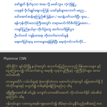
ေဖာ္ခြၽတ္ ႐ိုက္မွသာ Sexy လုိ႔ မေခၚဘူး။ လံုလံုၿခံဳၿ...
ယခုႏွစ္ ဗိုလ္ခ်ဳပ္ေစ်းသႀကၤန္ ယခင္ႏွစ္မ်ားေလာက္ မစည...
ေဒၚေအာင္ဆန္းစုျကည္၏ ျမန္မာ / ဗမာနဲ့ပတ္သက္ျပီး ဂ်ာမ...
ရန္ကုန္တိုင္းေဒသႀကီးအတြင္း တရားမ၀င္လိင္စိတ္ၾကြေဆး၀...
ကခ်င္ျပည္နယ္မွာ တုိက္ပြဲေတြ ဆက္လက္ျဖစ္ပြား
ဦး၀င္းတင္ က်န္းမာေရး တုိးတက္ေကာင္းမြန္
ေရစက္ျပင္ရာမွ စကားမ်ားရန္ျဖစ္ၿပီး ေရတံုကင္လက္ကုိင္...
အျမန္လမ္းတြင္ မီးေလာင္ခဲ့သည့္ ေတာင္ျပာတန္းယာဥ္ကို ...
သန္းေခါင္စာရင္းမွာ ခ်န္လွပ္ထားခဲ့သူေတြကုိ ဆက္လက္ေက...
Myanmar CNN
သၾကၤန္မ႑ပ္မ်ားတြင္ လံုျခံဳေရးကင္မရာ တပ္ဆင္
ထိုင္းနို္င္ငံ ခ်င္းမိုင္ျမိဳ ့နယ္အတြင္း အသက္မျပည့္ေသးသည့္ မိန္းခေလးမ်ား နွင့္
Gonorrhea ဂႏိုေရာဂါ
ေငြေၾကးေပး၍ လိင္ဆက္ဆံသူ အရာရွိ-ဘုရားလူၾကီးနွင့္ လူၾကီးပိုင္းမ်ား အားစ
၂၀၁၀ မတိုင္ခင္အေျခအေနကို ျပန္မသြားႏိုင္ေတာ့ပါဘူးဟု...
တင္ဖမ္းဆီး
ေလျပင္းမုန္တိုင္း တိုက္ခတ္မႈေၾကာင့္ ဘုရားေစတီမ်ားႏ...
တာေမြအ၀ိုင္း လမ္းငါးခြဆံု ခံုးေက်ာ္တံတား ေဆာက္လုပ္ရာတြင္ ေျမေအာက္ရွိ ပို
ရန္ကုန္- မႏၱေလး အျမန္ လမ္းမေပၚတြင္ ယာဥ္ႏွစ္စီး တို...
က္လိုင္းမ်ားႏွင့္ မလြတ္၍ တစ္ႏွစ္ခြဲခန္႔ၾကာမည္ဟု သိရ
ေဘာလံုးသမားဘ၀မွ အနားယူလွ်င္ ရုပ္ရွင္မင္းသားလုပ္မည္...
မၿဖိဳးၿဖိဳးေအာင္၏ ခင္ပြန္း ေက်ာင္းသားေခါင္းေဆာင္ ကိုလင္းထက္ႏိုင္ ဖမ္းဆီးခံ
ရေၾကာင္း သိရ
ေယာက္်ားကုိ လည္ပတ္ပတ္ၿပီး သူမႀကိဳးဆြဲရာ ေလးဘက္ေထာက...
၀န္ထမ္းမ်ား လစာေငြအရစ္က်စုေဆာင္း၍ အိမ္ရာ၀ယ္ယူႏုိင္မည့္အစီအစဥ္ စတ
ဂ်ာမနီေရာက္ ေဒၚေအာင္ဆန္းစုၾကည့္၏ မိန္႔ခြန္းမ်ား (ရ...