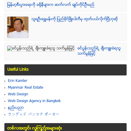
ျမန္မာ့စီးပြားေရးကို ခရိုနီမ်ားက ဆက္လက္ ခ်ဳပ္ကိုင္ဥိီးမည္
သူရဦးေရႊမန္းကို ျပည္ခိုင္ျဖိဳးပါတီမွ ထုတ္ပယ္လိုက္ျပီဟုဆို
ခင္ပြန္းသည္ရဲ႕ ခ်ီးက်ဴးခံရသူ
သက္မြန္ျမင့္
Useful Links
Erin Kamler
Myanmar Real Estate
Web Design
Web Design Agency in Bangkok
နည္းပညာ
ラングッド バンコク ポーカー
တစ္လအတြင္း လူၾကည္႔အမ်ားဆံုး