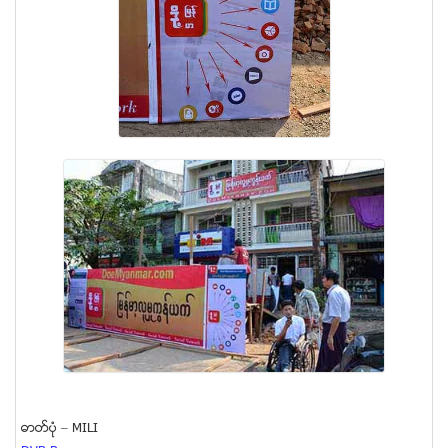
ဓာတ္ပံု – MILI