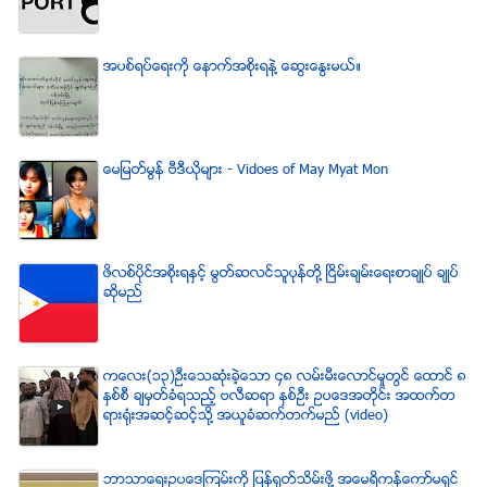
အပစ္ရပ္ေရးကို ေနာက္အစိုးရနဲ႔ ေဆြးေႏြးမယ္။
ေမျမတ္မြန္ ဗီဒီယုိမ်ား - Vidoes of May Myat Mon
ဖိလစ္ပိုင္အစိုးရႏွင့္ မြတ္ဆလင္သူပုန္တို႔ ၿငိမ္းခ်မ္းေရးစာခ်ဳပ္ ခ်ဳပ္
ဆိုမည္
ကေလး(၁၃)ဦးေသဆံုးခဲ့ေသာ ၄၈ လမ္းမီးေလာင္မႈတြင္ ေထာင္ ၈
ႏွစ္စီ ခ်မွတ္ခံရသည့္ ဗလီဆရာ ႏွစ္ဦး ဥပေဒအတိုင္း အထက္တ
ရားရံုးအဆင့္ဆင့္သို႔ အယူခံဆက္တက္မည္ (video)
ဘာသာေရးဥပေဒၾကမ္းကို ျပန္ရုတ္သိမ္းဖို႔ အေမရိကန္ေကာ္မရွင္