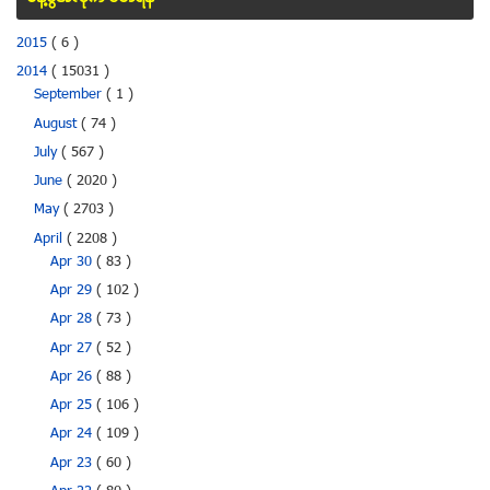
2015
( 6 )
2014
( 15031 )
September
( 1 )
August
( 74 )
July
( 567 )
June
( 2020 )
May
( 2703 )
April
( 2208 )
Apr 30
( 83 )
Apr 29
( 102 )
Apr 28
( 73 )
Apr 27
( 52 )
Apr 26
( 88 )
Apr 25
( 106 )
Apr 24
( 109 )
Apr 23
( 60 )