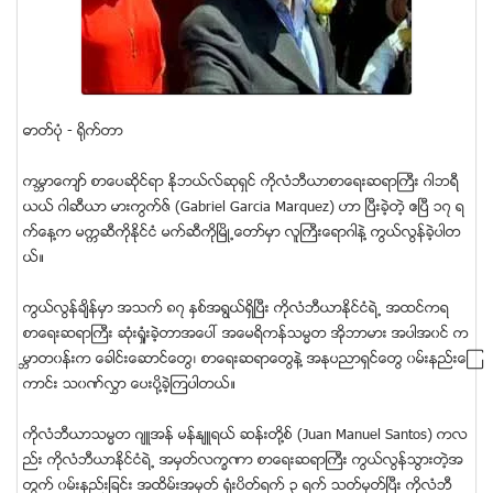
ဓာတ္ပံု - ႐ုိက္တာ
ကမၻာေက်ာ္ စာေပဆိုင္ရာ ႏိုဘယ္လ္ဆုရွင္ ကိုလံဘီယာစာေရးဆရာႀကီး ဂါဘရီ
ယယ္ ဂါဆီယာ မားကြက္ဇ္ (Gabriel Garcia Marquez) ဟာ ၿပီးခဲ့တဲ့ ဧၿပီ ၁၇ ရ
က္ေန႔က မကၠဆီကိုႏိုင္ငံ မက္ဆီကိုၿမိဳ႕ေတာ္မွာ လူႀကီးေရာဂါနဲ႔ ကြယ္လြန္ခဲ့ပါတ
ယ္။
ကြယ္လြန္ခ်ိန္မွာ အသက္ ၈၇ နွစ္အရြယ္ရွိၿပီး ကိုလံဘီယာႏိုင္ငံရဲ႕ အထင္ကရ
စာေရးဆရာႀကီး ဆံုး႐ံႈးခဲ့တာအေပၚ အေမရိကန္သမၼတ အိုဘာမား အပါအ၀င္ က
မၻာတ၀န္းက ေခါင္းေဆာင္ေတြ၊ စာေရးဆရာေတြနဲ႔ အႏုပညာရွင္ေတြ ၀မ္းနည္းေၾ
ကာင္း သ၀ဏ္လႊာ ေပးပို႔ခဲ့ၾကပါတယ္။
ကိုလံဘီယာသမၼတ ဂ်ဴအန္ မန္ႏ်ဴရယ္ ဆန္းတို႔စ္ (Juan Manuel Santos) ကလ
ည္း ကိုလံဘီယာႏိုင္ငံရဲ႕ အမွတ္လကၡဏာ စာေရးဆရာႀကီး ကြယ္လြန္သြားတဲ့အ
တြက္ ၀မ္းနည္းျခင္း အထိမ္းအမွတ္ ႐ံုးပိတ္ရက္ ၃ ရက္ သတ္မွတ္ၿပီး ကိုလံဘီ