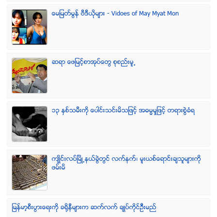
ေမျမတ္မြန္ ဗီဒီယုိမ်ား - Vidoes of May Myat Mon
ဆရာ ေဖျမင့္စာအုပ္ေတြ စုစည္းမူ႕
၁၃ ႏွစ္သမီးကို ေပါင္းသင္းမိသျဖင့္ အဓမၼမႈျဖင့္ တရားစြဲခံရ
က်ဳိင္းလပ္ၿမိဳ႕နယ္ခြဲတြင္ လက္နက္၊ မူးယစ္ေရာင္းခ်သူမ်ားကို
ဖမ္းမိ
ျမန္မာ့စီးပြားေရးကို ခရိုနီမ်ားက ဆက္လက္ ခ်ဳပ္ကိုင္ဥိီးမည္