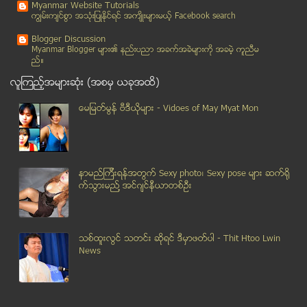
Myanmar Website Tutorials
ျမန္မာေရႊ႕ေျပာင္းအလုပ္သမားမ်ား စီးနင္းလာေသာ ကား ၃ ...
ကၽြမ္းက်င္စြာ အသုံးျပဳႏုိင္ရင္ အက်ိဳးမ်ားမယ့္ Facebook search
ဒီဗြီဘီသတင္းေထာက္ ဦးေဇာ္ေဖ အယူခံ ပယ္ခ်ခံရ
Blogger Discussion
လႈိင္သာယာၿမိဳ႕နယ္တြင္ ေနအိမ္ျခံစည္း႐ုိး၌ သေဘာ၀အေလ်...
Myanmar Blogger မ်ား၏ နည္းပညာ အခက္အခဲမ်ားကုိ အခမဲ့ ကူညီမ
ည္။
အယ္ဂ်ီးရီးယားႏိုင္ငံတြင္ သမၼတေရြးေကာက္ပဲြ ဆန္႔က်င္...
လူၾကည့္အမ်ားဆုံး (အစမွ ယခုအထိ)
ရန္သူေတာ္ခ်င္း စစ္ခင္းၾကတဲ့ ျမင္ကြင္း
ေရပက္ကစားစဥ္ လူမႈေရး ျပႆနာေၾကာင့္ အမ်ဳိးသမီးႏွစ္ဦ...
ေမျမတ္မြန္ ဗီဒီယုိမ်ား - Vidoes of May Myat Mon
ထြက္ေျပးေနေသာ ေတာင္ျပာတန္းယာဥ္လိုင္းမွ ယာဥ္ေမာင္းဖ...
သႀကၤန္မ႑ပ္မ်ားအား ႏွစ္ဆန္း ၂ ရက္တြင္ အၿပီးဖ်က္သိမ္...
နွစ္ဆန္း(၁)ရက္ေန႔ ငါး လႊတ္ပဲြမ်ားက်င္းပေသာ ေသြးေဆး...
နာမည္ၾကီးရန္အတြက္ Sexy photo၊ Sexy pose မ်ား ဆက္ရို
ကခ်င္ျပည္နယ္၌ ဆက္တိုက္ျဖစ္ပြားေနေသာ တိုက္ပြဲမ်ားေၾ...
က္သြားမည္႔ အင္ဂ်င္နီယာတစ္ဦး
မေျပလည္မႈမ်ားၾကားမွ အလွဴဒါန ျပဳလုပ္သူမ်ားျဖင့္ ျမန...
ဧၿပီ ၁၈ ရက္ေန႔ မိုးေလ၀သ ခန္႔မွန္းခ်က္ – ေဒါက္တာထြန...
ရခိုင္ျပည္နယ္တြင္ လူဦးေရ ၂ သန္း ၆ ေသာင္းေက်ာ္ သန္...
သစ္ထူးလြင္ သတင္း ဆုိရင္ ဒီမွာဖတ္ပါ - Thit Htoo Lwin
ဘာသာမတူသူ လူငယ္ႏွစ္ဦး ခ်စ္ႀကိဳက္သည္ကို ေဒသခံမ်ားက...
News
ေတာင္ကိုရီးယား သေဘၤာနစ္ျမွဳပ္မႈမွာ ေသာၾကာေန႔ မနက္ပ...
ၿငိမ္းခ်မ္းေရး သေကၤတေပေလာ (က်ဳိက္ထီးရုိးဘုရားပုံေတ...
စာေပဆိုင္ရာ ႏိုဘယ္လ္ဆုရွင္ ကိုလံဘီယာစာေရးဆရာႀကီး ဂ...