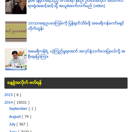
ႏွစ္စီ ခ်မွတ္ခံရသည့္ ဗလီဆရာ ႏွစ္ဦး ဥပေဒအတိုင္း အထက္တ
ရားရံုးအဆင့္ဆင့္သို႔ အယူခံဆက္တက္မည္ (video)
ဘာသာေရးဥပေဒၾကမ္းကို ျပန္ရုတ္သိမ္းဖို႔ အေမရိကန္ေကာ္မရွင္
တိုက္တြန္း
အေမရိကန္ရဲ႕ ယံုၾကည္မႈရေအာင္ အလုပ္နဲ႔သက္ေသျပမယ္လုိ႔ အ
စုိးရေျပာၾကား
ေန႔စြဲအလိုက္ ဖတ္ရန္
2015
( 6 )
2014
( 15031 )
September
( 1 )
August
( 74 )
July
( 567 )