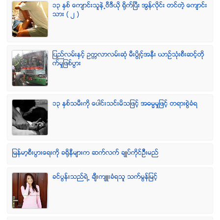
၁၃ ႏွစ္ ေက်ာင္းသူနဲ႕ဗီဒီယို ရိုက္ျပီး အြန္လိုင္း တင္တဲ့ ေက်ာင္း
သား ( ၂ )
ျပည္လမ္းႏွင့္ ဥကၠလာလမ္းဆုံ မီးပြိဳင့္အနီး ယာဥ္သုံးစီးဆင့္တို
က္မႈျဖစ္ပြား
၁၃ ႏွစ္သမီးကို ေပါင္းသင္းမိသျဖင့္ အဓမၼမႈျဖင့္ တရားစြဲခံရ
ျမန္မာ့စီးပြားေရးကို ခရိုနီမ်ားက ဆက္လက္ ခ်ဳပ္ကိုင္ဥိီးမည္
ခင္ပြန္းသည္ရဲ႕ ခ်ီးက်ဴးခံရသူ သက္မြန္ျမင့္