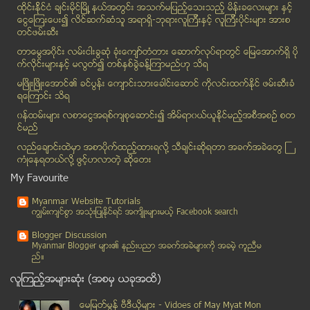
ထိုင္းနို္င္ငံ ခ်င္းမိုင္ျမိဳ ့နယ္အတြင္း အသက္မျပည့္ေသးသည့္ မိန္းခေလးမ်ား နွင့္
ေလယာဥ္ရွာေဖြေရးလုပ္ငန္း သံုးပံုႏွစ္ပံုၿပီးေျမာက္ ေ...
ေငြေၾကးေပး၍ လိင္ဆက္ဆံသူ အရာရွိ-ဘုရားလူၾကီးနွင့္ လူၾကီးပိုင္းမ်ား အားစ
အစိုးရ ထိုးစစ္ေတြကို ဗိုလ္ခ်ဳပ္ဂြမ္ေမာ္ ေဝဖန္
တင္ဖမ္းဆီး
စင္ကာပူ-ျမန္မာ အင္တာနက္မွတစ္ဆင့္ ေငြလႊဲဝန္ေဆာင္မႈစတင္
တာေမြအ၀ိုင္း လမ္းငါးခြဆံု ခံုးေက်ာ္တံတား ေဆာက္လုပ္ရာတြင္ ေျမေအာက္ရွိ ပို
ေက်ာင္းသူေလးေတြကို ျပန္ေပးဆြဲ
က္လိုင္းမ်ားႏွင့္ မလြတ္၍ တစ္ႏွစ္ခြဲခန္႔ၾကာမည္ဟု သိရ
က်ေနာ္နဲ႔ ကိုဝင္းတင္
မၿဖိဳးၿဖိဳးေအာင္၏ ခင္ပြန္း ေက်ာင္းသားေခါင္းေဆာင္ ကိုလင္းထက္ႏိုင္ ဖမ္းဆီးခံ
ရေၾကာင္း သိရ
ဦး၀င္းတင္ ေအာက္ေမ့ဖြယ္အခမ္းအနား ႏုိင္ငံေတာ္အႀကီးအ...
၀န္ထမ္းမ်ား လစာေငြအရစ္က်စုေဆာင္း၍ အိမ္ရာ၀ယ္ယူႏုိင္မည့္အစီအစဥ္ စတ
ပုဂံဘုရားအခ်ဳိ႕ေပၚသို႔ ႏိုင္ငံျခားသားမ်ား ခိုးဝွက္...
င္မည္
ဘယ္သူ မိုက္ရူး သလဲ
လည္ေခ်ာင္းထဲမွာ အစာပိုက္ထည့္ထားရလုိ႔ သီခ်င္းဆုိရတာ အခက္အခဲေတြ ႀ
ကိုရီယားသေဘၤာနစ္ျမဳပ္မႈ ေသဆံုးသူ ၁၂၈ ဦးအထိ ျမင့္တက္
ကံဳေနရတယ္လို႔ ဖြင့္ဟလာတဲ့ ဆုိေတး
မ်ွေဝခံစား လူသားမ်ား
My Favourite
အသက္ ၈ ႏွစ္အရြယ္ ဆြံ႕အနားမၾကားမိန္းကေလးကို အသက္ ၄၀...
Myanmar Website Tutorials
သရက္ပင္ေပၚတက္ကာ သရက္သီးခူးစဥ္ ေျခေခ်ာ္ျပဳတ္က်သျဖင္...
ကၽြမ္းက်င္စြာ အသုံးျပဳႏုိင္ရင္ အက်ိဳးမ်ားမယ့္ Facebook search
မႏၲေလးတုိင္း ဝန္ႀကီးခ်ဳပ္ကို မီးေပါ့ဆမႈျဖင့္ အမႈဖြင့္
Blogger Discussion
Virus Shield ကားအမည္ရွိ APP အား Google က Play Stor...
Myanmar Blogger မ်ား၏ နည္းပညာ အခက္အခဲမ်ားကုိ အခမဲ့ ကူညီမ
ည္။
Pregnancy and Rubella ကုိယ္ဝန္ ႏွင့္ ဂ်ာမန္-ဝက္သက္
လူၾကည့္အမ်ားဆုံး (အစမွ ယခုအထိ)
လမ္းအလယ္ပလက္ေဖာင္းေပၚ ရပ္ေနသူ အမ်ိဳးသမီးႏွစ္ဦးကို...
ကိုမိုးသီးဇြန္ေခါင္းေဆာင္ကာ ဦးဝင္းတင္ ေနာက္ဆံုးခရ...
ေမျမတ္မြန္ ဗီဒီယုိမ်ား - Vidoes of May Myat Mon