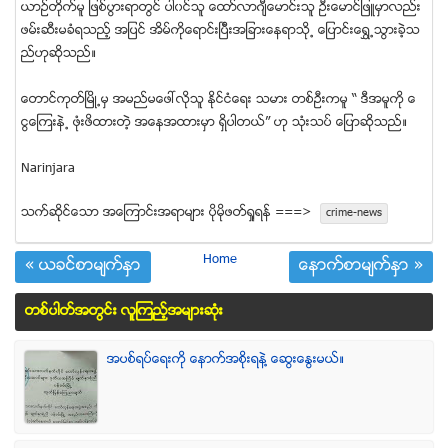
ယာဥ္တိုက္မူ ျဖစ္ပြားရာတြင္ ပါ၀င္သူ ေထာ္လာဂ်ီေမာင္းသူ ဦးေမာင္ျဖဴမွာလည္း
ဖမ္းဆီးမခံရသည့္ အျပင္ အိမ္ကိုေရာင္းျပီၤးအျခားေနရာသုိ႕ ေျပာင္းေရႊ႕သြားခဲ့သ
ည္ဟုဆိုသည္။
ေတာင္ကုတ္ျမိဳ႕မွ အမည္မေဖၚလိုသူ ႏိုင္ငံေရး သမား တစ္ဦးကမူ “ ဒီအမူကို ေ
ငြေၾကးနဲ႕ ဖံုးဖိထားတဲ့ အေနအထားမွာ ရွိပါတယ္” ဟု သံုးသပ္ ေျပာဆိုသည္။
Narinjara
သက္ဆုိင္ေသာ အေၾကာင္းအရာမ်ား ပုိမုိဖတ္ရႈရန္ ===>
crime-news
Home
« ယခင္စာမ်က္ႏွာ
ေနာက္စာမ်က္ႏွာ »
တစ္ပါတ္အတြင္း လူၾကည့္အမ်ားဆံုး
အပစ္ရပ္ေရးကို ေနာက္အစိုးရနဲ႔ ေဆြးေႏြးမယ္။