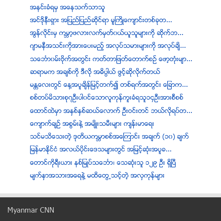
အနင္းခံရမွ အေနသက္သာသူ
အင္ဒိုနီးရွား အျပည္ျပည္ဆုိင္ရာ မူႀကိဳေက်ာင္းတစ္ခုတ...
အြန္လိုင္းမွ ကမၻာ့ဖလားလက္မွတ္၀ယ္ယူသူမ်ားကို ဆိုက္ဘ...
ဂ်ာမနီအသင္းကိုအားေပးမည့္ အလုပ္သမားမ်ားကို အလုပ္ခ်ိ...
သေဘၤာ၀မ္းဗုိက္အတြင္း ကတ္တာျဖတ္ေတာက္စဥ္ ေဖာ့တံုးမ်ာ...
ဆရာမက အခ်စ္ကို ဒီလို အဓိပၸါယ္ ဖြင့္ဆိုလိုက္တယ္
မႏၲေလးတြင္ ေန႔အပူခ်ိန္ျမင့္တက္၍ တစ္ရက္အတြင္း ေျခာက...
စစ္တပ္မိသားစု၇ဦးပါ၀င္ေသာလူကုန္ကူးခံရသူ၁၄ဦးအားစီစစ္
ေထာင္ထဲမွာ အႏွစ္ႏွစ္ဆယ္ေလာက္ ဦးဝင္းတင္ ဘယ္လိုရပ္တ...
ေက်ာက္ခ်ဥ္ အစြမ္းနဲ႔ အမ်ိဳးသမီးမ်ား က်န္းမာေရး
သင္မသိေသးတဲ့ ဒုတိယကမၻာစစ္အေၾကာင္း အခ်က္ (၁၀) ခ်က္
ျမန္မာႏိုင္ငံ အလယ္ပိုင္းေဒသမ်ားတြင္ အျမင့္ဆံုးအပူခ...
ေတာင္ကုိရီးယား နစ္ျမဳပ္သေဘၤာ၊ ေသဆုံးသူ ၁၂၉ ဦး ရွိၿပီ
မ်က္ႏွာအသားအေရနဲ႔ မထိေတြ႕သင့္တ့ဲ အလွကုန္မ်ား
လူဦးေရ ရွစ္သန္းႏွင့္ ဖ႐ုိဖရဲ ရန္ကုန္
ဓာတ္ဆီ ကားႏွင့္ ဒီဇယ္ကား ဆုိတာ...
Myanmar CNN
ဟံသာ၀တီ ဦး၀င္းတင္ စ်ာပနအခမ္းအနားအား ေထာင္အတြင္းမွ...