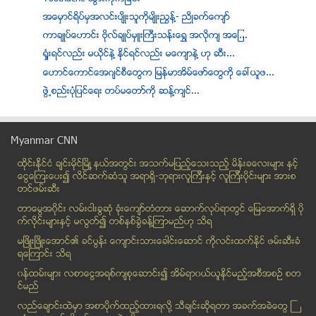
အေမွာင္ရိပ္မွအလင္းပ်ိဳးသူကုိမ်ိဳးညြန္႔- ညိဳခက္ေက်ာ္
ကာခ်ဳပ္ေဟာင္း ဗိုလ္ခ်ဳပ္မွဴးႀကီးသန္းေရႊ အလိုက် အေျ...
ရႈံးရင္လည္း မယိုင္နဲ႔ နိုင္ရင္လည္း မေက်ာနဲ႔ ဟု ဆီး...
ေဟာင္ေကာင္ေအဂ်င္စီေတြက ျမန္မာအိမ္ေဖာ္ေတြကုိ ေခၚယူဖ...
ဖြဲ့​စည္း​ပုံ​ျပင္​ေရး ​တပ္​မ​ေတာ္​ကုိ ​ဆန့္​က်င္​...
အဓမၼျပဳက်င့္ခံခဲ့ရေသာ သီလရွင္၏အမႈ ကို တရားခံမ်ား အ...
မေကြးၿမိဳ႕နယ္ ေျမႏုကၽြန္းခြဲေ၀မႈအား မေၾကနပ္ၾက၍ ရြာ...
Myanmar CNN
ပဲမ်ဳိးစံုေစ်းကြက္ စနစ္တက်မွန္ကန္မႈရွိေစရန္ အေရာင္...
ထိုင္းနို္င္ငံ ခ်င္းမိုင္ျမိဳ ့နယ္အတြင္း အသက္မျပည့္ေသးသည့္ မိန္းခေလးမ်ား နွင့္
မ်က္ႏွာဖုံးစြပ္ လူသတ္မႈ စြဲခ်က္တင္ပုဒ္မကို ျပင္ဆင္...
ေငြေၾကးေပး၍ လိင္ဆက္ဆံသူ အရာရွိ-ဘုရားလူၾကီးနွင့္ လူၾကီးပိုင္းမ်ား အားစ
ႏိုင္ငံတစ္ဝန္း စားသုံးသူ အကာအကြယ္ေပးေရး ႐ုံးခန္း ၁...
တင္ဖမ္းဆီး
က်ပ္၅ဝဝဝတန္အတုမ်ား သိမ္ဆည္းရမိ
တာေမြအ၀ိုင္း လမ္းငါးခြဆံု ခံုးေက်ာ္တံတား ေဆာက္လုပ္ရာတြင္ ေျမေအာက္ရွိ ပို
ထိုင္း-ျမန္မာပြဲစဥ္လတ္မွတ္ ေမွာင္ခိုေစ်းကြက္ႀကီးစိ...
က္လိုင္းမ်ားႏွင့္ မလြတ္၍ တစ္ႏွစ္ခြဲခန္႔ၾကာမည္ဟု သိရ
​မင္​ဒဲ​လား ​ဈာ​ပ​န​တြင္ ​နတ္​မိ​မယ္​ျမင္​ခဲ့​ဟု ​...
မၿဖိဳးၿဖိဳးေအာင္၏ ခင္ပြန္း ေက်ာင္းသားေခါင္းေဆာင္ ကိုလင္းထက္ႏိုင္ ဖမ္းဆီးခံ
ရေၾကာင္း သိရ
ေျမာက္ကိုရီးယား မတည္ၿငိမ္မွု ေဒသတြင္းစိုးရိမ္
၀န္ထမ္းမ်ား လစာေငြအရစ္က်စုေဆာင္း၍ အိမ္ရာ၀ယ္ယူႏုိင္မည့္အစီအစဥ္ စတ
The Voice Weekly vol.9 / No.49 (16-Dec-2013)
င္မည္
ရတနာပုံ ေန႔စဥ္သတင္းစာ (၁၄-၁၂-၂၀၁၃)
လည္ေခ်ာင္းထဲမွာ အစာပိုက္ထည့္ထားရလုိ႔ သီခ်င္းဆုိရတာ အခက္အခဲေတြ ႀ
ျမဝတီ ေန႔စဥ္သတင္းစာ (၁၄-၁၂-၂၀၁၃)