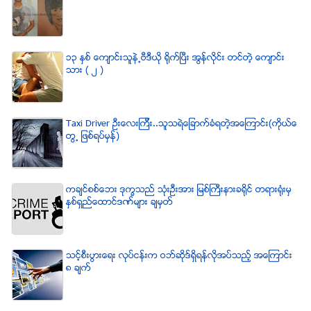
၁၃ ႏွစ္ ေက်ာင္းသူနဲ႕ဗီဒီယို ရိုက္ျပီး အြန္လိုင္း တင္တဲ့ ေက်ာင္း
သား ( ၂ )
Taxi Driver ဦးေလးၾကီး..သူသရဲေျခာက္ခံရတဲ့အေၾကာင္း(ကိုယ္ေ
တြ႕ ျဖစ္ရပ္မွန္)
ကခ်င္စစ္ေဘး ဒုကၡသည္ သံုးဦးအား ျမစ္ႀကီးနားခရိုင္ တရားရံုးမွ
ႏွစ္ရွည္ေထာင္ဒဏ္မ်ား ခ်မွတ္
သင့္စီးပြားေရး လုပ္ငန္းက ဝဘ္ဆိုဒ္ရွိရန္လိုအပ္သည့္ အေၾကာင္း
၈ ခ်က္