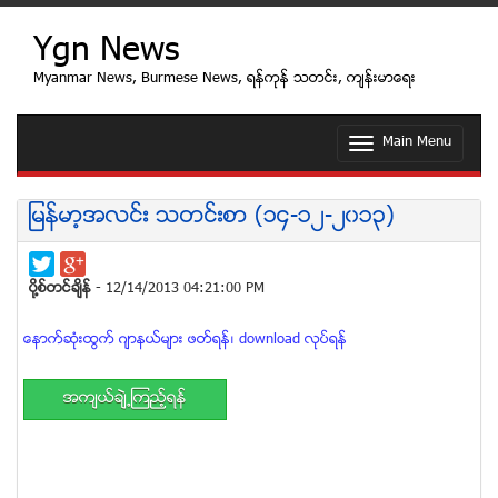
Ygn News
Myanmar News, Burmese News, ရန္ကုန္ သတင္း, က်န္းမာေရး
Main Menu
T
o
g
g
ျမန္မာ့အလင္း သတင္းစာ (၁၄-၁၂-၂၀၁၃)
l
e
n
a
ပုိ႔စ္တင္ခ်ိန္
- 12/14/2013 04:21:00 PM
v
i
ေနာက္ဆုံးထြက္ ဂ်ာနယ္မ်ား ဖတ္ရန္၊ download လုပ္ရန္
g
a
t
အက်ယ္ခ်ဲ႕ၾကည့္ရန္
i
o
n