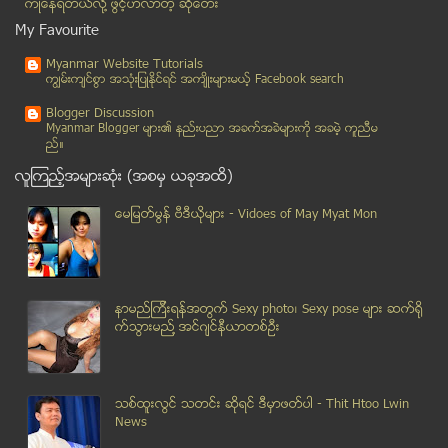
ကံဳေနရတယ္လို႔ ဖြင့္ဟလာတဲ့ ဆုိေတး
ေၾကးမုံ သတင္းစာ (၁၄-၁၂-၂၀၁၃)
My Favourite
ျမန္မာ့အလင္း သတင္းစာ (၁၄-၁၂-၂၀၁၃)
Myanmar Website Tutorials
ေငြေတာင္းသည့္ အုပ္ခ်ဳပ္ေရးမွဴးမ်ားကို တိုင္ၾကားေသာ...
ကၽြမ္းက်င္စြာ အသုံးျပဳႏုိင္ရင္ အက်ိဳးမ်ားမယ့္ Facebook search
စကၤာပူေမာ္ဒယ္ ၃ ဦးကုိ လမ္းေပၚမွာ တုိက္ခုိက္
Blogger Discussion
ျမန္မာဘီယာကုမၸဏီမွ ကုန္ၾကမ္းဟုယူဆရေသာ ဖြဲႏုမ်ားေၾက...
Myanmar Blogger မ်ား၏ နည္းပညာ အခက္အခဲမ်ားကုိ အခမဲ့ ကူညီမ
ည္။
၂၇ ႀကိမ္ေျမာက္ SEA Games ေဘာလုံးပြဲစဥ္ဇယား အမ်ဳိးသ...
လူၾကည့္အမ်ားဆုံး (အစမွ ယခုအထိ)
ႏိုင္၊ က်ဥ္းမ်ား ဖမ္းလုိက္၊ လႊတ္လိုက္ လုပ္ေနျခင္းမ...
ရန္ကုန္ရွိ တရုတ္တိုင္းရင္းေဆးခန္းမ်ား ႏွင့္ တရုတ္ေ...
ေမျမတ္မြန္ ဗီဒီယုိမ်ား - Vidoes of May Myat Mon
ေကာ့မွဴးၿမိဳ႕နယ္ အေျခခံဥပေဒ ျပင္ဆင္ေရး ဆိုင္ရာ ေဟာ...
ေဒါက္တာ စင္သီယာေမာင္ကို ထိုင္းမင္းသမီး သီရိဒုံက ဂု...
မီး႐ႈိ႕အၾကမ္းဖက္မႈ မ်ားေၾကာင့္ ဘဂၤလားေဒ့ရွ္ေရာက္ ရ...
နာမည္ၾကီးရန္အတြက္ Sexy photo၊ Sexy pose မ်ား ဆက္ရို
အရက္ ႏွင့္ ဘီယာမ်ားကို တရားဝင္ တင္သြင္းခြင့္ ျပဳရန...
က္သြားမည္႔ အင္ဂ်င္နီယာတစ္ဦး
အရြယ္မေရာက္ေသးေသာ အမ်ိဳးသမီး ကုိယ္၀န္ေဆာင္မႈႏႈန္း ...
ေက်ာင္းသား အေဆာင္မ်ားကိစၥ တကၠသိုလ္ဆရာ၊ ဆရာမမ်ားအသင...
ေပါက္ေတာ ဘဂၤါလီ ဒုကၡသည္စခန္း မီးေလာင္မႈ အိမ္ေထာင္စ...
သစ္ထူးလြင္ သတင္း ဆုိရင္ ဒီမွာဖတ္ပါ - Thit Htoo Lwin
တေကာင္း နီကယ္စက္ရံု EIA /SIA ပြင့္ပြင့္လင္းလင္း ခ်...
News
ေဒၚေအာင္ဆန္းစုၾကည္ ျမင္းစီးအလွၿပိဳင္ပြဲမွာ ဆုခ်ီးျ...