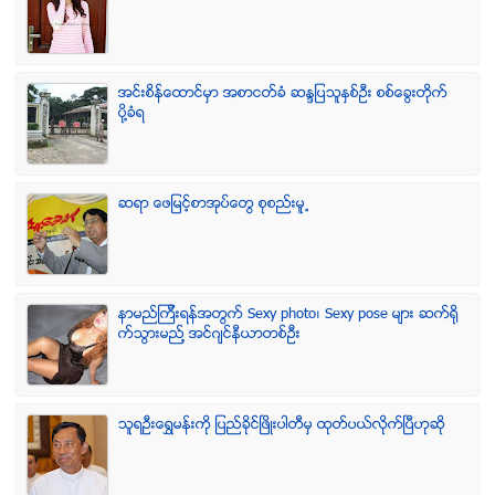
အင္းစိန္ေထာင္မွာ အစာငတ္ခံ ဆႏၵျပသူႏွစ္ဦး စစ္ေခြးတုိက္
ပုိ႔ခံရ
ဆရာ ေဖျမင့္စာအုပ္ေတြ စုစည္းမူ႕
နာမည္ၾကီးရန္အတြက္ Sexy photo၊ Sexy pose မ်ား ဆက္ရို
က္သြားမည္႔ အင္ဂ်င္နီယာတစ္ဦး
သူရဦးေရႊမန္းကို ျပည္ခိုင္ျဖိဳးပါတီမွ ထုတ္ပယ္လိုက္ျပီဟုဆို