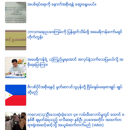
အပစ္ရပ္ေရးကို ေနာက္အစိုးရနဲ႔ ေဆြးေႏြးမယ္။
ဘာသာေရးဥပေဒၾကမ္းကို ျပန္ရုတ္သိမ္းဖို႔ အေမရိကန္ေကာ္မရွင္
တိုက္တြန္း
အေမရိကန္ရဲ႕ ယံုၾကည္မႈရေအာင္ အလုပ္နဲ႔သက္ေသျပမယ္လုိ႔ အ
စုိးရေျပာၾကား
ဖိလစ္ပိုင္အစိုးရႏွင့္ မြတ္ဆလင္သူပုန္တို႔ ၿငိမ္းခ်မ္းေရးစာခ်ဳပ္ ခ်ဳပ္
ဆိုမည္
ကေလး(၁၃)ဦးေသဆံုးခဲ့ေသာ ၄၈ လမ္းမီးေလာင္မႈတြင္ ေထာင္ ၈
ႏွစ္စီ ခ်မွတ္ခံရသည့္ ဗလီဆရာ ႏွစ္ဦး ဥပေဒအတိုင္း အထက္တ
ရားရံုးအဆင့္ဆင့္သို႔ အယူခံဆက္တက္မည္ (video)