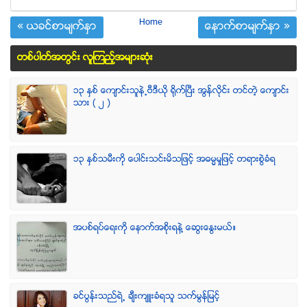
Home
« ယခင္စာမ်က္ႏွာ
ေနာက္စာမ်က္ႏွာ »
တစ္ပါတ္အတြင္း လူၾကည့္အမ်ားဆံုး
၁၃ ႏွစ္ ေက်ာင္းသူနဲ႕ဗီဒီယို ရိုက္ျပီး အြန္လိုင္း တင္တဲ့ ေက်ာင္း
သား ( ၂ )
၁၃ ႏွစ္သမီးကို ေပါင္းသင္းမိသျဖင့္ အဓမၼမႈျဖင့္ တရားစြဲခံရ
အပစ္ရပ္ေရးကို ေနာက္အစိုးရနဲ႔ ေဆြးေႏြးမယ္။
ခင္ပြန္းသည္ရဲ႕ ခ်ီးက်ဴးခံရသူ သက္မြန္ျမင့္