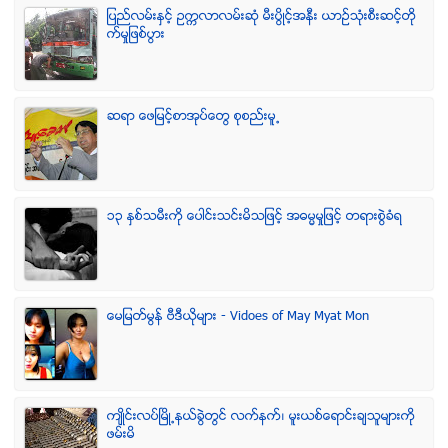
ျပည္လမ္းႏွင့္ ဥကၠလာလမ္းဆုံ မီးပြိဳင့္အနီး ယာဥ္သုံးစီးဆင့္တို
က္မႈျဖစ္ပြား
ဆရာ ေဖျမင့္စာအုပ္ေတြ စုစည္းမူ႕
၁၃ ႏွစ္သမီးကို ေပါင္းသင္းမိသျဖင့္ အဓမၼမႈျဖင့္ တရားစြဲခံရ
ေမျမတ္မြန္ ဗီဒီယုိမ်ား - Vidoes of May Myat Mon
က်ဳိင္းလပ္ၿမိဳ႕နယ္ခြဲတြင္ လက္နက္၊ မူးယစ္ေရာင္းခ်သူမ်ားကို
ဖမ္းမိ