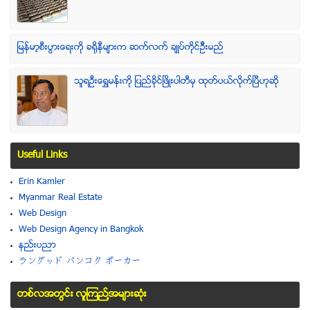
ျမန္မာ့စီးပြားေရးကို ခရိုနီမ်ားက ဆက္လက္ ခ်ဳပ္ကိုင္ဥိီးမည္
သူရဦးေရႊမန္းကို ျပည္ခိုင္ျဖိဳးပါတီမွ ထုတ္ပယ္လိုက္ျပီဟုဆို
Useful Links
Erin Kamler
Myanmar Real Estate
Web Design
Web Design Agency in Bangkok
နည္းပညာ
ラングッド バンコク ポーカー
တစ္လအတြင္း လူၾကည္႔အမ်ားဆံုး