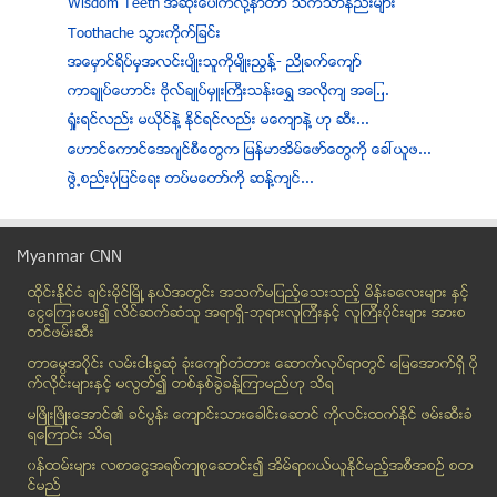
Wisdom Teeth အံဆံုးေပါက္လို႔နာတာ သက္သာနည္းမ်ား
Toothache သြားကိုက္ျခင္း
အေမွာင္ရိပ္မွအလင္းပ်ိဳးသူကုိမ်ိဳးညြန္႔- ညိဳခက္ေက်ာ္
ကာခ်ဳပ္ေဟာင္း ဗိုလ္ခ်ဳပ္မွဴးႀကီးသန္းေရႊ အလိုက် အေျ...
ရႈံးရင္လည္း မယိုင္နဲ႔ နိုင္ရင္လည္း မေက်ာနဲ႔ ဟု ဆီး...
ေဟာင္ေကာင္ေအဂ်င္စီေတြက ျမန္မာအိမ္ေဖာ္ေတြကုိ ေခၚယူဖ...
ဖြဲ့​စည္း​ပုံ​ျပင္​ေရး ​တပ္​မ​ေတာ္​ကုိ ​ဆန့္​က်င္​...
အဓမၼျပဳက်င့္ခံခဲ့ရေသာ သီလရွင္၏အမႈ ကို တရားခံမ်ား အ...
မေကြးၿမိဳ႕နယ္ ေျမႏုကၽြန္းခြဲေ၀မႈအား မေၾကနပ္ၾက၍ ရြာ...
Myanmar CNN
ပဲမ်ဳိးစံုေစ်းကြက္ စနစ္တက်မွန္ကန္မႈရွိေစရန္ အေရာင္...
ထိုင္းနို္င္ငံ ခ်င္းမိုင္ျမိဳ ့နယ္အတြင္း အသက္မျပည့္ေသးသည့္ မိန္းခေလးမ်ား နွင့္
မ်က္ႏွာဖုံးစြပ္ လူသတ္မႈ စြဲခ်က္တင္ပုဒ္မကို ျပင္ဆင္...
ေငြေၾကးေပး၍ လိင္ဆက္ဆံသူ အရာရွိ-ဘုရားလူၾကီးနွင့္ လူၾကီးပိုင္းမ်ား အားစ
ႏိုင္ငံတစ္ဝန္း စားသုံးသူ အကာအကြယ္ေပးေရး ႐ုံးခန္း ၁...
တင္ဖမ္းဆီး
က်ပ္၅ဝဝဝတန္အတုမ်ား သိမ္ဆည္းရမိ
တာေမြအ၀ိုင္း လမ္းငါးခြဆံု ခံုးေက်ာ္တံတား ေဆာက္လုပ္ရာတြင္ ေျမေအာက္ရွိ ပို
ထိုင္း-ျမန္မာပြဲစဥ္လတ္မွတ္ ေမွာင္ခိုေစ်းကြက္ႀကီးစိ...
က္လိုင္းမ်ားႏွင့္ မလြတ္၍ တစ္ႏွစ္ခြဲခန္႔ၾကာမည္ဟု သိရ
​မင္​ဒဲ​လား ​ဈာ​ပ​န​တြင္ ​နတ္​မိ​မယ္​ျမင္​ခဲ့​ဟု ​...
မၿဖိဳးၿဖိဳးေအာင္၏ ခင္ပြန္း ေက်ာင္းသားေခါင္းေဆာင္ ကိုလင္းထက္ႏိုင္ ဖမ္းဆီးခံ
ရေၾကာင္း သိရ
ေျမာက္ကိုရီးယား မတည္ၿငိမ္မွု ေဒသတြင္းစိုးရိမ္
၀န္ထမ္းမ်ား လစာေငြအရစ္က်စုေဆာင္း၍ အိမ္ရာ၀ယ္ယူႏုိင္မည့္အစီအစဥ္ စတ
The Voice Weekly vol.9 / No.49 (16-Dec-2013)
င္မည္