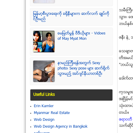
သမီးႀကီး
ျမန္မာ့စီးပြားေရးကို ခရိုနီမ်ားက ဆက္လက္ ခ်ဳပ္ကို
သြား၊ ေအ
င္ဥိီးမည္
ဘယ္ႏွစ္ခ
ေမျမတ္မြန္ ဗီဒီယုိမ်ား - Vidoes
ဇနီး နဲ႕
of May Myat Mon
ေသခ်ာတာ
တိအမယ္.
နာမည္ၾကီးရန္အတြက္ Sexy
"ဘယ္သူႏ
photo၊ Sexy pose မ်ား ဆက္ရိုက္
သြားမည္႔ အင္ဂ်င္နီယာတစ္ဦး
ေဒါက္တာ
ကုသမႈအခ်
Useful Links
အၿငိမ့္
သုံးထားပ
Erin Kamler
တယ္။
Myanmar Real Estate
ဧရာဝတီ
Web Design
သက္ဆုိင
Web Design Agency in Bangkok