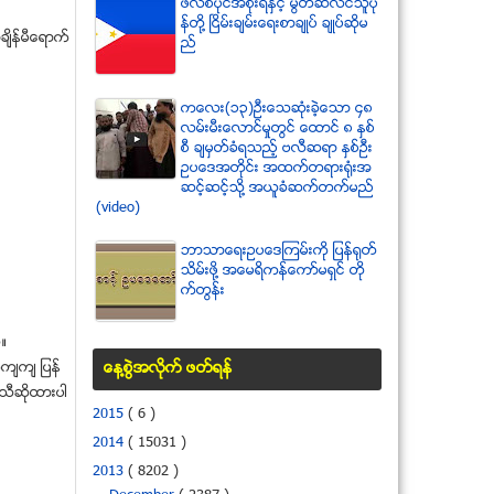
ဖိလစ္ပိုင္အစိုးရႏွင့္ မြတ္ဆလင္သူပု
န္တို႔ ၿငိမ္းခ်မ္းေရးစာခ်ဳပ္ ခ်ဳပ္ဆိုမ
ခ်ိန္မီေရာက္
ည္
ကေလး(၁၃)ဦးေသဆံုးခဲ့ေသာ ၄၈
လမ္းမီးေလာင္မႈတြင္ ေထာင္ ၈ ႏွစ္
စီ ခ်မွတ္ခံရသည့္ ဗလီဆရာ ႏွစ္ဦး
ဥပေဒအတိုင္း အထက္တရားရံုးအ
ဆင့္ဆင့္သို႔ အယူခံဆက္တက္မည္
(video)
ဘာသာေရးဥပေဒၾကမ္းကို ျပန္ရုတ္
သိမ္းဖို႔ အေမရိကန္ေကာ္မရွင္ တို
က္တြန္း
္။
ေန႔စြဲအလိုက္ ဖတ္ရန္
က်က် ျပန္
 သီဆုိထားပါ
2015
( 6 )
2014
( 15031 )
2013
( 8202 )