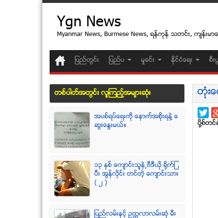
Ygn News
Myanmar News, Burmese News, ရန္ကုန္ သတင္း, က်န္းမာ
ျပည္တြင္း
ျပည္ပ
မႈခင္း
ႏုိင္ငံေရး
စီး
တုံး
တစ္ပါတ္အတြင္း လူၾကည့္အမ်ားဆံုး
အပစ္ရပ္ေရးကို ေနာက္အစိုးရနဲ႔ ေ
ပုိ႔စ္တင္ခ
ဆြးေႏြးမယ္။
၁၃ ႏွစ္ ေက်ာင္းသူနဲ႕ဗီဒီယို ရိုက္ျ
ပီး အြန္လိုင္း တင္တဲ့ ေက်ာင္းသား
( ၂ )
ျပည္လမ္းႏွင့္ ဥကၠလာလမ္းဆုံ မီး