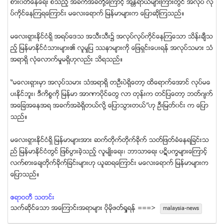
စား၀တ္ေနေရး စသည့္ အခက္အခဲတို႔ေၾကာင့္ အႏၱရာယ္မ်ားၾကားတြင္ အလုပ္ လု
ပ္ကိုင္ေနၾကရေၾကာင္း မေလးေရာက္ ျမန္မာမ်ားက ေျပာဆိုၾကသည္။
မေလးရွားႏိုင္ငံရွိ အရပ္ေဒသ အသီးသီး၌ အလုပ္လုပ္ကိုင္ေနၾကေသာ သိန္းခ်ီသ
ည့္ ျမန္မာႏိုင္ငံသားမ်ား၏ လူမႈျပ ႆနာမ်ားကုိ ေျဖရွင္းေပးရန္ အလုပ္သမား သံ
အရာရွိ လုံေလာက္မႈမရွိဟုလည္း သိရသည္။
“မေလးရွားမွာ အလုပ္သမား သံအရာရွိ တဦးပဲရွိေတာ့ ထိေရာက္ေအာင္ လုပ္မေ
ပးႏိုင္ဘူး၊ ဒီကိစၥကုိ ျမန္မာ အာဏာပိုင္ေတြ လာ တုန္းက တင္ျပေတာ့ ဘတ္ဂ်က္
အေျခအေနအရ အခက္အခဲရွိတယ္လို႔ ေျပာသြားတယ္”ဟု ဦးျမတ္၀င္း က ေျပာ
သည္။
မေလးရွားႏိုင္ငံရွိ ျမန္မာမ်ားအား ဆက္တိုက္တိုက္ခိုက္ သတ္ျဖတ္ခံေနရျခင္းသ
ည္ ျမန္မာႏိုင္ငံတြင္ ျဖစ္ပြားခဲ့သည့္ လူမ်ဳိးေရး၊ ဘာသာေရး ပဋိပကၡမ်ားေၾကာင့္
လက္စားေခ်တိုက္ခိုက္ျခင္းမ်ားဟု ယူဆရေၾကာင္း မေလးေရာက္ ျမန္မာမ်ားက
ေျပာသည္။
ဧရာဝတီ သတင္း
သက္ဆုိင္ေသာ အေၾကာင္းအရာမ်ား ပုိမုိဖတ္ရႈရန္ ===>
malaysia-news