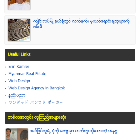
က်ဳိင္းလပ္ၿမိဳ႕နယ္ခြဲတြင္ လက္နက္၊ မူးယစ္ေရာင္းခ်သူမ်ားကို
ဖမ္းမိ
Useful Links
Erin Kamler
Myanmar Real Estate
Web Design
Web Design Agency in Bangkok
နည္းပညာ
ラングッド バンコク ポーカー
တစ္လအတြင္း လူၾကည္႔အမ်ားဆံုး
ဖခင္ျဖစ္သူရဲ႕ ပံုကို ေက်ာမွာ တက္တူးထိုးထားတဲ့ အနဂၢ