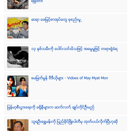
ရရွိထား
ဆရာ ေဖျမင့္စာအုပ္ေတြ စုစည္းမူ႕
၁၃ ႏွစ္သမီးကို ေပါင္းသင္းမိသျဖင့္ အဓမၼမႈျဖင့္ တရားစြဲခံရ
ေမျမတ္မြန္ ဗီဒီယုိမ်ား - Vidoes of May Myat Mon
ျမန္မာ့စီးပြားေရးကို ခရိုနီမ်ားက ဆက္လက္ ခ်ဳပ္ကိုင္ဥိီးမည္
သူရဦးေရႊမန္းကို ျပည္ခိုင္ျဖိဳးပါတီမွ ထုတ္ပယ္လိုက္ျပီဟုဆို