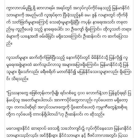
ကြာလာလမ္ပူၿမိဳ႕ရွိ ဆာလာရမ္း အရပ္တြင္ အလုပ္လုပ္ကိုင္ေနသည့္ ျမန္မာႏိုင္ငံ
သားမ်ားကို အမည္မသိ လူအုပ္စုက ၿပီးခဲ့သည့္ႏွစ္ ေမ၊ ဇြန္ လမ်ားတြင္ တိုက္ခို
က္ သတ္ျဖတ္မႈမ်ားေၾကာင့္ ေသဆုံးမႈမ်ားရွိခဲ့ၿပီး ကပုန္း နာေရးအသင္း တခုတ
ည္းမွ ကူညီေပးခဲ့ သည့္ နာေရးေပါင္း ၁၀ ဦးေက်ာ္ ရွိေၾကာင္း၊ ထိုလူသတ္ တရား
ခံမ်ားကုိ ယေန႔အထိ ဖမ္းမိျခင္း မရွိေသးေၾကာင္း ဦးဆန္း၀င္း က ဆက္ေျပာသ
ည္။
လူသတ္မႈမ်ား ဆက္တိုက္ျဖစ္ၿပီးသည့္ ေနာက္ပိုင္းတြင္ မိမိႏိုင္ငံသို႔ ျပန္လို၍ လူ
မႈေရးအဖြဲ႔မ်ားထံ ဆက္သြယ္လာသူ အမ်ားအျပားရွိေၾကာင္း၊ ျမန္မာႏုိင္ငံသို႔ ျပန္
သူမ်ား ရွိေသာ္လည္း ခရီးစရိတ္ မတတ္ႏိုင္၍ မျပန္ႏိုင္ေသးသူမ်ားလည္း ရွိေၾကာ
င္း သိရသည္။
“ျပႆနာေတြ စျဖစ္တုန္းကလိုမ်ဳိး ရင္းဂစ္ေငြ ၄၀၀ ေလာက္နဲ႔သာ ျပန္ခြင့္ရရင္ ျပ
န္မယ့္သူ အေတာ္မ်ားပါတယ္၊ အာဏာပိုင္ေတြကလည္း လုပ္ေပးတာ မရွိေတာ့
ဘူး၊ တကယ္ဆိုရင္ အလုပ္သမားေတြကုိ ပို႔ေဆာင္ေပးတဲ့ ကုမၸဏီေတြနဲ႔အစိုးရ
တို႔က လုပ္ေပးဖို႔ တာ၀န္ရွိပါတယ္”ဟု ဦးဆန္း၀င္း က ဆိုသည္။
မေလးရွားႏိုင္ငံ ဆာရာ၀ပ္ ေဒသရွိ သေဘၤာက်င္း၌ လုပ္ကိုင္ေနေသာ ျမန္မာႏိုင္ငံ
သားမ်ားသည္လည္း အင္ဒိုနီးရွား ႏိုင္ငံသားမ်ား ႏွင့္ ဒီဇင္ဘာလအတြင္း ျပႆ