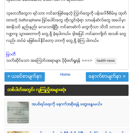
သုေတသီ ေခါင္းေဆာင္ Duxin Sun က ဆုိပါတယ္။
သုေတသီေတြက ရင္သား ကင္ဆာျဖစ္ေနတဲ့ ႂကြက္ေတြကို ပန္းေဂၚဖီစိမ္းမွ ထုတ္
ထားတဲ့ Sulforaphane ျဒပ္ေပါင္းေတြ ထုိးသြင္းခဲ့ရာ သာမန္ဆဲလ္ေတြ အေပၚမွာ
အာနိသင္ နည္းနည္း ေလးသာရွိၿပီး ကင္ဆာဆဲလ္ ေတြကိုသာ သိသိ သာသာ ေ
လ်ာ့က် သြားေစတာကို ေတြ႕ရွိ ခဲ့ရပါတယ္။ ဒါ့အျပင္ ကင္ဆာက်ိတ္ အသစ္ ေတြ
လည္း ထပ္မံ မျဖစ္ေပၚႏိုင္ေတာ့ တာကို ေတြ႕ရွိ ခဲ့ၾက ပါတယ္။
ျမ၀တီ
သက္ဆုိင္ေသာ အေၾကာင္းအရာမ်ား ပုိမုိဖတ္ရႈရန္ ===>
health-news
Home
« ယခင္စာမ်က္ႏွာ
ေနာက္စာမ်က္ႏွာ »
တစ္ပါတ္အတြင္း လူၾကည့္အမ်ားဆံုး
အပစ္ရပ္ေရးကို ေနာက္အစိုးရနဲ႔ ေဆြးေႏြးမယ္။