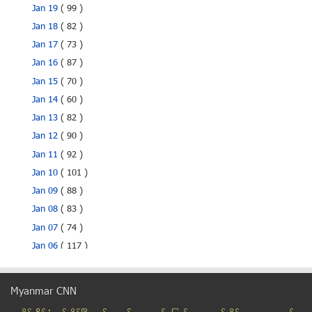
Jan 19
( 99 )
Jan 18
( 82 )
Jan 17
( 73 )
Jan 16
( 87 )
Jan 15
( 70 )
Jan 14
( 60 )
Jan 13
( 82 )
Jan 12
( 90 )
Jan 11
( 92 )
Jan 10
( 101 )
Jan 09
( 88 )
Jan 08
( 83 )
Jan 07
( 74 )
Jan 06
( 117 )
Jan 05
( 78 )
Jan 04
( 84 )
Myanmar CNN
ဆယ္ႏွစ္ေက်ာ္အက်ဥ္းက်ေနေသာ ႐ုရွားေရနံလုပ္ငန္းရွင္ေဟ...