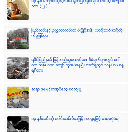
၁၃ ႏွစ္ ေက်ာင္းသူနဲ႕ဗီဒီယို ရိုက္ျပီး အြန္လိုင္း တင္တဲ့ ေက်ာင္း
သား ( ၂ )
ျပည္လမ္းႏွင့္ ဥကၠလာလမ္းဆုံ မီးပြိဳင့္အနီး ယာဥ္သုံးစီးဆင့္တို
က္မႈျဖစ္ပြား
ရခုိင္ျပည္နယ္ ျပန္လည္ထူေထာင္ေရး စီမံခ်က္မ်ားတြင္ ေဒၚ
လာ သန္း ၁၀၀ ေက်ာ္ လုိအပ္ေနၿပီး လက္ရွိတြင္ သန္း ၈၀ ခန္႔
ရရွိထား
ဆရာ ေဖျမင့္စာအုပ္ေတြ စုစည္းမူ႕
၁၃ ႏွစ္သမီးကို ေပါင္းသင္းမိသျဖင့္ အဓမၼမႈျဖင့္ တရားစြဲခံရ