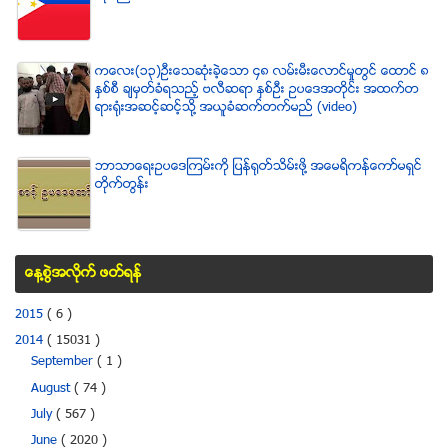
ကေလး(၁၃)ဦးေသဆံုးခဲ့ေသာ ၄၈ လမ္းမီးေလာင္မႈတြင္ ေထာင္ ၈
ႏွစ္စီ ခ်မွတ္ခံရသည့္ ဗလီဆရာ ႏွစ္ဦး ဥပေဒအတိုင္း အထက္တ
ရားရံုးအဆင့္ဆင့္သို႔ အယူခံဆက္တက္မည္ (video)
ဘာသာေရးဥပေဒၾကမ္းကို ျပန္ရုတ္သိမ္းဖို႔ အေမရိကန္ေကာ္မရွင္
တိုက္တြန္း
ေန႔စြဲအလိုက္ ဖတ္ရန္
2015
( 6 )
2014
( 15031 )
September
( 1 )
August
( 74 )
July
( 567 )
June
( 2020 )