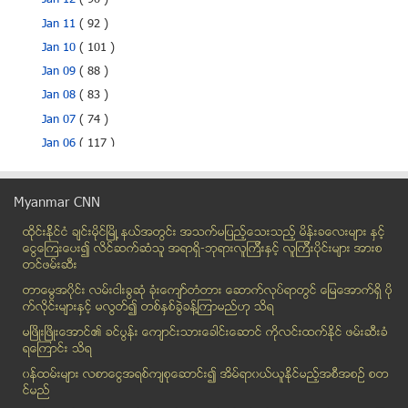
Jan 12
( 90 )
Jan 11
( 92 )
Jan 10
( 101 )
Jan 09
( 88 )
Jan 08
( 83 )
Jan 07
( 74 )
Jan 06
( 117 )
Jan 05
( 78 )
Jan 04
( 84 )
Myanmar CNN
ဆယ္ႏွစ္ေက်ာ္အက်ဥ္းက်ေနေသာ ႐ုရွားေရနံလုပ္ငန္းရွင္ေဟ...
ထိုင္းနို္င္ငံ ခ်င္းမိုင္ျမိဳ ့နယ္အတြင္း အသက္မျပည့္ေသးသည့္ မိန္းခေလးမ်ား နွင့္
ေထာက္လွမ္းေရးအစီအစဥ္မ်ားျပန္လည္သံုးသပ္မည္ဟု အုိဘား...
ေငြေၾကးေပး၍ လိင္ဆက္ဆံသူ အရာရွိ-ဘုရားလူၾကီးနွင့္ လူၾကီးပိုင္းမ်ား အားစ
မသန္စြမ္းအားကစားၿပိဳင္ပြဲ လက္မွတ္မ်ား ၿပိဳင္ပြဲမစမ...
တင္ဖမ္းဆီး
ကစားသမားဘ၀မွ အနားယူခဲ့သည့္ ေအာင္ေက်ာ္မိုး နည္းျပဆက...
တာေမြအ၀ိုင္း လမ္းငါးခြဆံု ခံုးေက်ာ္တံတား ေဆာက္လုပ္ရာတြင္ ေျမေအာက္ရွိ ပို
အစိုးရအားမကိုးဘဲတြက္ေျခကိုက္ေအာင္ ငါးေမြးျမဴရန္ ငါ...
က္လိုင္းမ်ားႏွင့္ မလြတ္၍ တစ္ႏွစ္ခြဲခန္႔ၾကာမည္ဟု သိရ
ရန္ျဖစ္ထိုးႀကိတ္ရင္း လည္ပင္းနင္းမိ၍ အမ်ဳိးသားတစ္ဦးေသ
မၿဖိဳးၿဖိဳးေအာင္၏ ခင္ပြန္း ေက်ာင္းသားေခါင္းေဆာင္ ကိုလင္းထက္ႏိုင္ ဖမ္းဆီးခံ
ရေၾကာင္း သိရ
ေရြးေကာက္ပြဲေကာ္မရွင္ ႐ုံးမ်ားတြင္ တပ္မေတာ္ အရာရွိ...
၀န္ထမ္းမ်ား လစာေငြအရစ္က်စုေဆာင္း၍ အိမ္ရာ၀ယ္ယူႏုိင္မည့္အစီအစဥ္ စတ
ပုဒ္မ ၁၈ဖ်က္သိမ္းရန္ တစ္ကိုယ္ေတာ္ဆႏၵျပသူ တားဆီးခံရ
င္မည္
ေၾကးမုံ သတင္းစာ (၄-၁-၂၀၁၄)