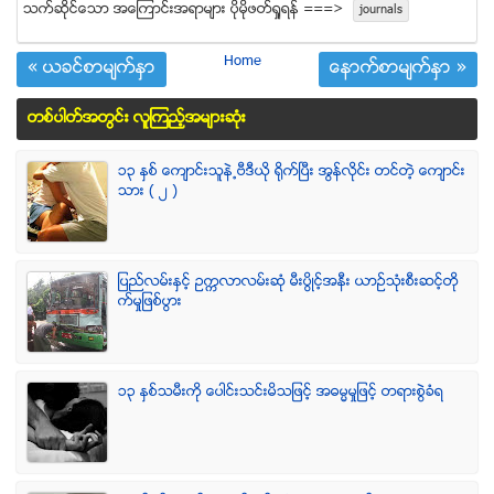
သက္ဆုိင္ေသာ အေၾကာင္းအရာမ်ား ပုိမုိဖတ္ရႈရန္ ===>
journals
Home
« ယခင္စာမ်က္ႏွာ
ေနာက္စာမ်က္ႏွာ »
တစ္ပါတ္အတြင္း လူၾကည့္အမ်ားဆံုး
၁၃ ႏွစ္ ေက်ာင္းသူနဲ႕ဗီဒီယို ရိုက္ျပီး အြန္လိုင္း တင္တဲ့ ေက်ာင္း
သား ( ၂ )
ျပည္လမ္းႏွင့္ ဥကၠလာလမ္းဆုံ မီးပြိဳင့္အနီး ယာဥ္သုံးစီးဆင့္တို
က္မႈျဖစ္ပြား
၁၃ ႏွစ္သမီးကို ေပါင္းသင္းမိသျဖင့္ အဓမၼမႈျဖင့္ တရားစြဲခံရ