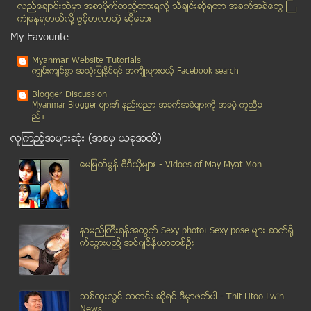
လည္ေခ်ာင္းထဲမွာ အစာပိုက္ထည့္ထားရလုိ႔ သီခ်င္းဆုိရတာ အခက္အခဲေတြ ႀ
New Light of Myanmar သတင္းစာ (၄-၁-၂၀၁၄)
ကံဳေနရတယ္လို႔ ဖြင့္ဟလာတဲ့ ဆုိေတး
ျမန္မာ့အလင္း သတင္းစာ (၄-၁-၂၀၁၄)
My Favourite
အေမရိကန္၏ ပထမဆံုး ေဆးေျခာက္တရား၀င္ လက္လီအေရာင္းဆုိ...
Myanmar Website Tutorials
အီသီယိုးပီးယားတြင္ ေတာင္ဆူဒန္အစိုးရႏွင့္ သူပုန္မ်ာ...
ကၽြမ္းက်င္စြာ အသုံးျပဳႏုိင္ရင္ အက်ိဳးမ်ားမယ့္ Facebook search
Miss Universe 2014 တြင္ပါ၀င္ယွဥ္ၿပိဳင္ရန္ တိုင္းႏွ...
Blogger Discussion
လြတ္ၿငိမ္းခ်မ္းသာခြင့္ျဖင့္ တစ္ႏိုင္ငံလံုးမွ အက်ဥ္...
Myanmar Blogger မ်ား၏ နည္းပညာ အခက္အခဲမ်ားကုိ အခမဲ့ ကူညီမ
ည္။
လိႈင္သာယာ-တြံေတး လမ္းမေပၚတြင္ က်ဴးေက်ာ္အိမ္ ေဆာက္လ...
လူၾကည့္အမ်ားဆုံး (အစမွ ယခုအထိ)
လာမည့္ဘ႑ာႏွစ္မွစ၍ သမၼတ၏ လွ်ပ္စစ္ဓာတ္အားခ တိုးျမႇင္...
ရန္ကုန္တုိင္း ေဒသႀကီး၌ ဒီဇင္ဘာ ၃၁ ရက္၌ ယာဥ္တုိက္မႈ...
ေမျမတ္မြန္ ဗီဒီယုိမ်ား - Vidoes of May Myat Mon
ရန္ကုန္ၿမိဳ႕ရွိ ေနရာအႏွံ႔အျပားတြင္ ကရင္ႏွစ္သစ္ကူး ...
ထန္းတပင္ၿမိဳ႕နယ္ရွိ ေနအိမ္တစ္အိမ္အား အုပ္စုဖြဲ႕ကာ ...
HR Journal (3-Jan-2014)
နာမည္ၾကီးရန္အတြက္ Sexy photo၊ Sexy pose မ်ား ဆက္ရို
NetGuide Journal (4-Jan-2014)
က္သြားမည္႔ အင္ဂ်င္နီယာတစ္ဦး
အထက္ျမန္မာျပည္ သံဃာ့ညီလာခံ က်င္းပမည္
လူထုပံုရိပ္ဂ်ာနယ္ ထုတ္ေဝသူကို ျပည္ထဲေရး ေခၚယူသတိေပး ။
အေရးအႀကီးဆံုး အသိမ္ေမြ႔ဆံုး အကဲဆတ္ဆံုး
သစ္ထူးလြင္ သတင္း ဆုိရင္ ဒီမွာဖတ္ပါ - Thit Htoo Lwin
ေဖ့စ္ဘြခ္ေၾကာင့္ ကိုယ့္ရဲ႕အလွတရားေတြကို ေဖာ္ထုတ္ခြ...
News