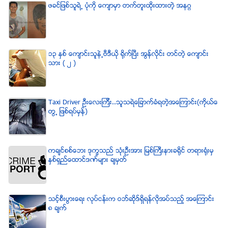
ဖခင္ျဖစ္သူရဲ႕ ပံုကို ေက်ာမွာ တက္တူးထိုးထားတဲ့ အနဂၢ
၁၃ ႏွစ္ ေက်ာင္းသူနဲ႕ဗီဒီယို ရိုက္ျပီး အြန္လိုင္း တင္တဲ့ ေက်ာင္း
သား ( ၂ )
Taxi Driver ဦးေလးၾကီး..သူသရဲေျခာက္ခံရတဲ့အေၾကာင္း(ကိုယ္ေ
တြ႕ ျဖစ္ရပ္မွန္)
ကခ်င္စစ္ေဘး ဒုကၡသည္ သံုးဦးအား ျမစ္ႀကီးနားခရိုင္ တရားရံုးမွ
ႏွစ္ရွည္ေထာင္ဒဏ္မ်ား ခ်မွတ္
သင့္စီးပြားေရး လုပ္ငန္းက ဝဘ္ဆိုဒ္ရွိရန္လိုအပ္သည့္ အေၾကာင္း
၈ ခ်က္