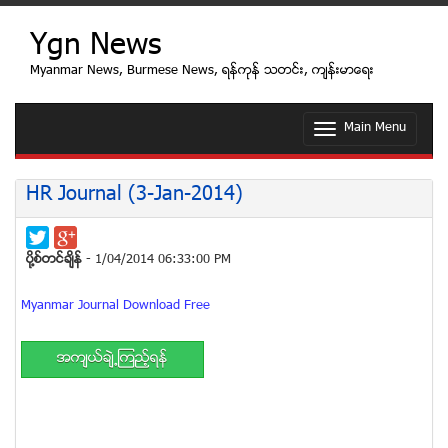
Ygn News
Myanmar News, Burmese News, ရန္ကုန္ သတင္း, က်န္းမာေရး
Main Menu
T
o
g
g
HR Journal (3-Jan-2014)
l
e
n
a
ပုိ႔စ္တင္ခ်ိန္
- 1/04/2014 06:33:00 PM
v
i
Myanmar Journal Download Free
g
a
t
အက်ယ္ခ်ဲ႕ၾကည့္ရန္
i
o
n