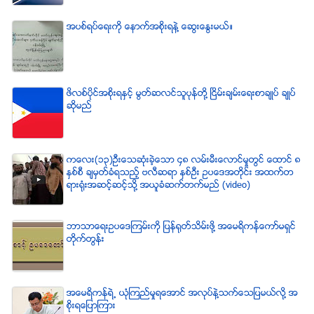
အပစ္ရပ္ေရးကို ေနာက္အစိုးရနဲ႔ ေဆြးေႏြးမယ္။
ဖိလစ္ပိုင္အစိုးရႏွင့္ မြတ္ဆလင္သူပုန္တို႔ ၿငိမ္းခ်မ္းေရးစာခ်ဳပ္ ခ်ဳပ္
ဆိုမည္
ကေလး(၁၃)ဦးေသဆံုးခဲ့ေသာ ၄၈ လမ္းမီးေလာင္မႈတြင္ ေထာင္ ၈
ႏွစ္စီ ခ်မွတ္ခံရသည့္ ဗလီဆရာ ႏွစ္ဦး ဥပေဒအတိုင္း အထက္တ
ရားရံုးအဆင့္ဆင့္သို႔ အယူခံဆက္တက္မည္ (video)
ဘာသာေရးဥပေဒၾကမ္းကို ျပန္ရုတ္သိမ္းဖို႔ အေမရိကန္ေကာ္မရွင္
တိုက္တြန္း
အေမရိကန္ရဲ႕ ယံုၾကည္မႈရေအာင္ အလုပ္နဲ႔သက္ေသျပမယ္လုိ႔ အ
စုိးရေျပာၾကား