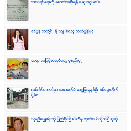
အပစ္ရပ္ေရးကို ေနာက္အစိုးရနဲ႔ ေဆြးေႏြးမယ္။
ခင္ပြန္းသည္ရဲ႕ ခ်ီးက်ဴးခံရသူ သက္မြန္ျမင့္
ဆရာ ေဖျမင့္စာအုပ္ေတြ စုစည္းမူ႕
အင္းစိန္ေထာင္မွာ အစာငတ္ခံ ဆႏၵျပသူႏွစ္ဦး စစ္ေခြးတုိက္
ပုိ႔ခံရ
သူရဦးေရႊမန္းကို ျပည္ခိုင္ျဖိဳးပါတီမွ ထုတ္ပယ္လိုက္ျပီဟုဆို