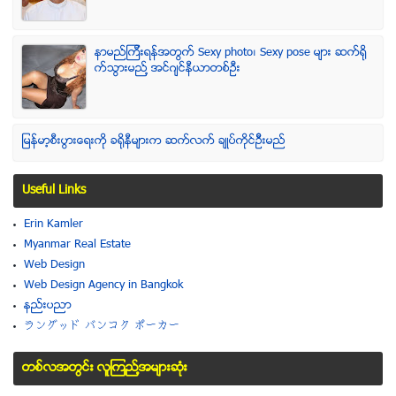
နာမည္ၾကီးရန္အတြက္ Sexy photo၊ Sexy pose မ်ား ဆက္ရို
က္သြားမည္႔ အင္ဂ်င္နီယာတစ္ဦး
ျမန္မာ့စီးပြားေရးကို ခရိုနီမ်ားက ဆက္လက္ ခ်ဳပ္ကိုင္ဥိီးမည္
Useful Links
Erin Kamler
Myanmar Real Estate
Web Design
Web Design Agency in Bangkok
နည္းပညာ
ラングッド バンコク ポーカー
တစ္လအတြင္း လူၾကည္႔အမ်ားဆံုး