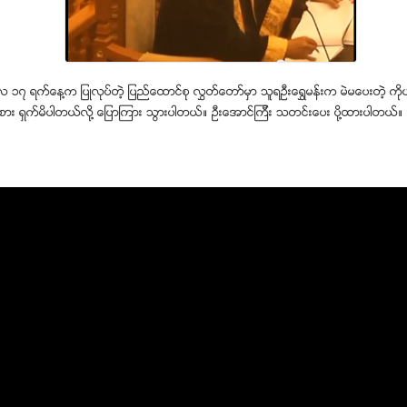
ီလ ၁၇ ရက္ေန႔က ျပဳလုပ္တဲ့ ျပည္ေထာင္စု လႊတ္ေတာ္မွာ သူရဦးေရႊမန္းက မဲမေပးတဲ့ ကိ
္စား ရွက္မိပါတယ္လို႔ ေျပာၾကား သြားပါတယ္။ ဦးေအာင္ၾကီး သတင္းေပး ပို႔ထားပါတယ္