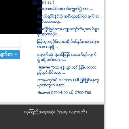
Jan 18
( 82 )
မင္းသားေခါင္းေဆာင္းကၽြတ္ၿပီလား ...
အလုပ္ရပ္စဲႏိုင္တဲ့ အစိုးရညႊန္ၾကားခ်က္ အ
လုပ္သမားအဖြ...
ပန္းလိႈင္ျမစ္ေဘး က်ဳးေက်ာ္တဲမ်ားဖယ္ရွား
မႈ အာဏာပိုင...
ျမန္မာ့အပူပိုင္းေဒသရွိ မိခင္ႏွင္ကေလးမ်ား
အာဟာရခ်ဳိ...
်က္ႏွာ »
ေပ်ာက္ဆုံး ရဲတပ္ၾကပ္ အသက္ရွင္လ်က္
ရွိ မရွိ မသိရေသး...
Huawei Y511 ဖုန္းမ်ားတြင္ ျမန္မာစာထ
ည့္သြင္းနုိင္သည...
ဘာမွမသြင္းပဲ Memory Full ျဖစ္ျဖစ္ေနသူ
မ်ားအတြက္ ေဆာ...
Huawei G700-U00 ႏွင့္ G700-T00
Firmwares
ထုိင္းအစုိးရ ေထာက္ခံသူမ်ား ဆႏၵျပ
လူၾကည့္အမ်ားဆုံး (အစမွ ယခုအထိ)
ျမန္မာျပည္အႏွံ႔ စက္ဘီးျဖင့္ အိ္ပ္ခ်္အိုင္ဗြီပ
ညာေပး...
ခ်င္းလူမ်ဳိးစုထဲက ၁ဝမ်ဳိးကို ဇိုမီးမ်ဳိးႏြယ္စု