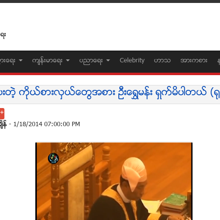
ေရး
ပြားေရး
က်န္းမာေရး
ပညာေရး
Celebrity
ဟာသ
အားကစား
ပးတဲ့ ကိုယ္စားလွယ္ေတြအစား ဦးေရႊမန္း ရွက္မိပါတယ္ (ရု
်ိန္
- 1/18/2014 07:00:00 PM