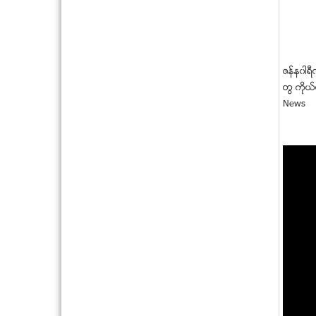
ဇန္န၀ါရ
တြ ကိုယ
News