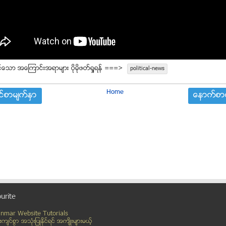
္ေသာ အေၾကာင္းအရာမ်ား ပုိမုိဖတ္ရႈရန္ ===>
political-news
Home
္စာမ်က္ႏွာ
ေနာက္စာမ
urite
nmar Website Tutorials
္းက်င္စြာ အသုံးျပဳႏုိင္ရင္ အက်ိဳးမ်ားမယ့္