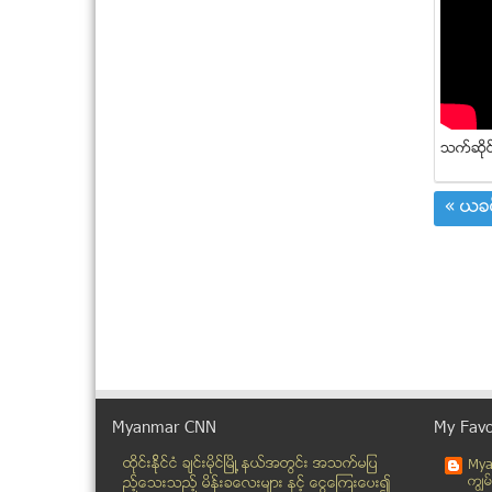
သက္ဆုိင
« ယခင
Myanmar CNN
My Favo
ထိုင္းနို္င္ငံ ခ်င္းမိုင္ျမိဳ ့နယ္အတြင္း အသက္မျပ
Mya
ကၽြမ
ည့္ေသးသည့္ မိန္းခေလးမ်ား နွင့္ ေငြေၾကးေပး၍