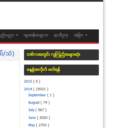
နည္းပညာ
ထူးဆန္းေထြလာ
ရာသီဥတု
အျခား
ပ္/သံ)
တစ္လအတြင္း လူၾကည္႔အမ်ားဆံုး
ေန႔စြဲအလိုက္ ဖတ္ရန္
2015
( 6 )
2014
( 15031 )
September
( 1 )
August
( 74 )
July
( 567 )
June
( 2020 )
May
( 2703 )