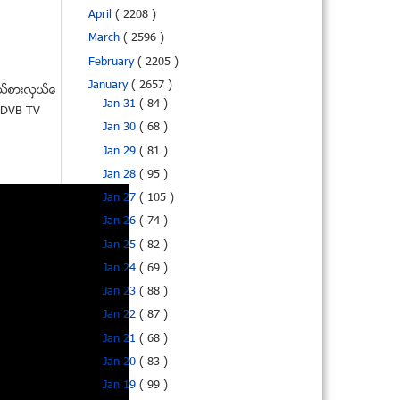
April
( 2208 )
March
( 2596 )
February
( 2205 )
January
( 2657 )
ုယ္စားလွယ္ေ
Jan 31
( 84 )
။ DVB TV
Jan 30
( 68 )
Jan 29
( 81 )
Jan 28
( 95 )
Jan 27
( 105 )
Jan 26
( 74 )
Jan 25
( 82 )
Jan 24
( 69 )
Jan 23
( 88 )
Jan 22
( 87 )
Jan 21
( 68 )
Jan 20
( 83 )
Jan 19
( 99 )