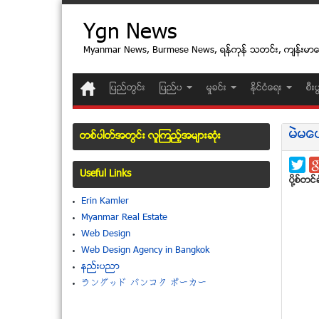
Ygn News
Myanmar News, Burmese News, ရန္ကုန္ သတင္း, က်န္းမာ
ျပည္တြင္း
ျပည္ပ
မႈခင္း
ႏုိင္ငံေရး
စီး
မဲမေ
တစ္ပါတ္အတြင္း လူၾကည့္အမ်ားဆံုး
Useful Links
ပုိ႔စ္တင္ခ
Erin Kamler
Myanmar Real Estate
Web Design
Web Design Agency in Bangkok
နည္းပညာ
ラングッド バンコク ポーカー