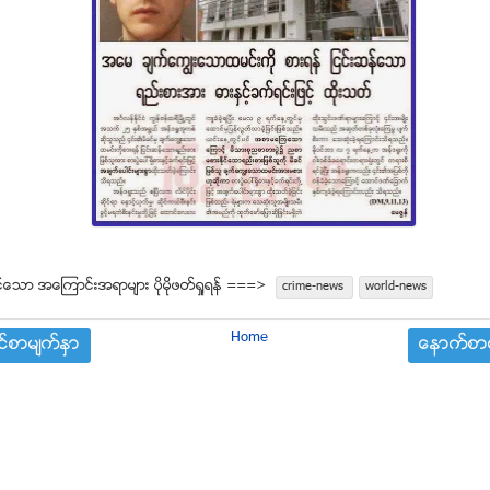
္ေသာ အေၾကာင္းအရာမ်ား ပုိမုိဖတ္ရႈရန္ ===>
crime-news
world-news
Home
္စာမ်က္ႏွာ
ေနာက္စာမ