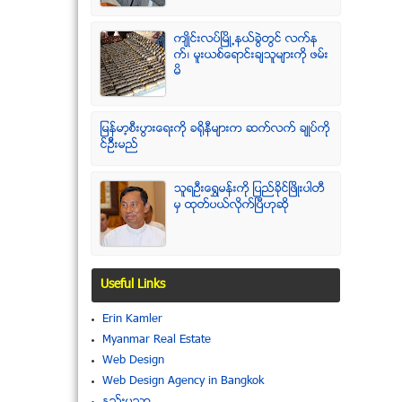
က်ဳိင္းလပ္ၿမိဳ႕နယ္ခြဲတြင္ လက္န
က္၊ မူးယစ္ေရာင္းခ်သူမ်ားကို ဖမ္း
မိ
ျမန္မာ့စီးပြားေရးကို ခရိုနီမ်ားက ဆက္လက္ ခ်ဳပ္ကို
င္ဥိီးမည္
သူရဦးေရႊမန္းကို ျပည္ခိုင္ျဖိဳးပါတီ
မွ ထုတ္ပယ္လိုက္ျပီဟုဆို
Useful Links
Erin Kamler
Myanmar Real Estate
Web Design
Web Design Agency in Bangkok
နည္းပညာ