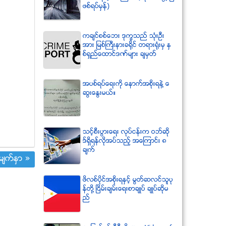
ဖစ္ရပ္မွန္)
ကခ်င္စစ္ေဘး ဒုကၡသည္ သံုးဦး
အား ျမစ္ႀကီးနားခရိုင္ တရားရံုးမွ ႏွ
စ္ရွည္ေထာင္ဒဏ္မ်ား ခ်မွတ္
အပစ္ရပ္ေရးကို ေနာက္အစိုးရနဲ႔ ေ
ဆြးေႏြးမယ္။
သင့္စီးပြားေရး လုပ္ငန္းက ဝဘ္ဆို
ဒ္ရွိရန္လိုအပ္သည့္ အေၾကာင္း ၈
ခ်က္
်က္ႏွာ »
ဖိလစ္ပိုင္အစိုးရႏွင့္ မြတ္ဆလင္သူပု
န္တို႔ ၿငိမ္းခ်မ္းေရးစာခ်ဳပ္ ခ်ဳပ္ဆိုမ
ည္