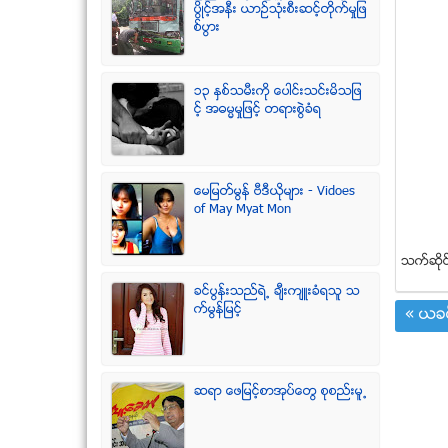
ပြိဳင့္အနီး ယာဥ္သုံးစီးဆင့္တိုက္မႈျဖ
စ္ပြား
၁၃ ႏွစ္သမီးကို ေပါင္းသင္းမိသျဖ
င့္ အဓမၼမႈျဖင့္ တရားစြဲခံရ
ေမျမတ္မြန္ ဗီဒီယုိမ်ား - Vidoes
of May Myat Mon
သက္ဆုိင
ခင္ပြန္းသည္ရဲ႕ ခ်ီးက်ဴးခံရသူ သ
က္မြန္ျမင့္
« ယခင
ဆရာ ေဖျမင့္စာအုပ္ေတြ စုစည္းမူ႕