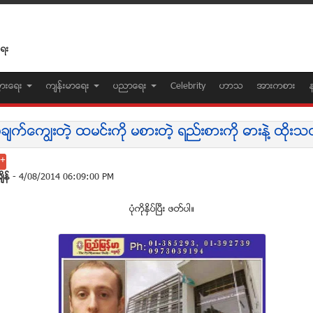
ေရး
ပြားေရး
က်န္းမာေရး
ပညာေရး
Celebrity
ဟာသ
အားကစား
်က္ေကၽြးတဲ့ ထမင္းကို မစားတဲ့ ရည္းစားကို ဓားနဲ႔ ထိုးသ
်ိန္
- 4/08/2014 06:09:00 PM
ပုံကုိႏွိပ္ၿပီး ဖတ္ပါ။