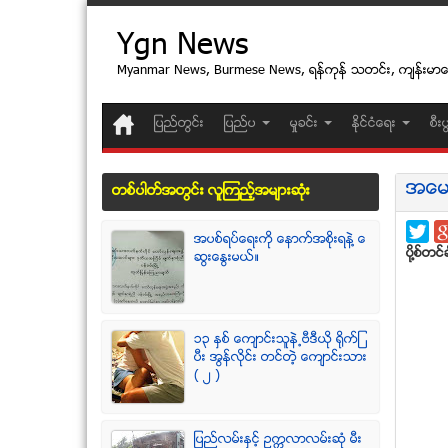
Ygn News
Myanmar News, Burmese News, ရန္ကုန္ သတင္း, က်န္းမာ
ျပည္တြင္း
ျပည္ပ
မႈခင္း
ႏုိင္ငံေရး
စီး
အေမခ
တစ္ပါတ္အတြင္း လူၾကည့္အမ်ားဆံုး
အပစ္ရပ္ေရးကို ေနာက္အစိုးရနဲ႔ ေ
ပုိ႔စ္တင္ခ
ဆြးေႏြးမယ္။
၁၃ ႏွစ္ ေက်ာင္းသူနဲ႕ဗီဒီယို ရိုက္ျ
ပီး အြန္လိုင္း တင္တဲ့ ေက်ာင္းသား
( ၂ )
ျပည္လမ္းႏွင့္ ဥကၠလာလမ္းဆုံ မီး