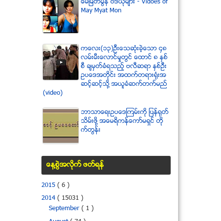
ေမျမတ္မြန္ ဗီဒီယုိမ်ား - Vidoes of
May Myat Mon
ကေလး(၁၃)ဦးေသဆံုးခဲ့ေသာ ၄၈
လမ္းမီးေလာင္မႈတြင္ ေထာင္ ၈ ႏွစ္
စီ ခ်မွတ္ခံရသည့္ ဗလီဆရာ ႏွစ္ဦး
ဥပေဒအတိုင္း အထက္တရားရံုးအ
ဆင့္ဆင့္သို႔ အယူခံဆက္တက္မည္
(video)
ဘာသာေရးဥပေဒၾကမ္းကို ျပန္ရုတ္
သိမ္းဖို႔ အေမရိကန္ေကာ္မရွင္ တို
က္တြန္း
ေန႔စြဲအလိုက္ ဖတ္ရန္
2015
( 6 )
2014
( 15031 )
September
( 1 )