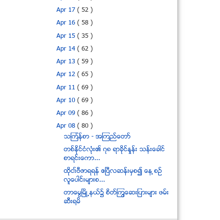
Apr 17
( 52 )
Apr 16
( 58 )
Apr 15
( 35 )
Apr 14
( 62 )
Apr 13
( 59 )
Apr 12
( 65 )
Apr 11
( 69 )
Apr 10
( 69 )
Apr 09
( 86 )
Apr 08
( 80 )
သၾကၤန္စာ - အၾကည္ေတာ္
တစ္ႏုိင္ငံလုံး၏ ၇၈ ရာခုိင္ႏႈန္း သန္းေခါင္
စာရင္းေကာ...
ထိုငး္ဗီဇာရရန္ ဧျပီလဆန္းမွစ၍ ေန ့စဥ္
လူေပါင္းမ်ားစ...
တာေမြၿမိဳ႕နယ္၌ စိတ္ၾကြေဆးျပားမ်ား ဖမ္း
ဆီးရမိ
ထိုင္းႏိုင္ငံေတာင္ပိုင္း ကားဗံုးေၾကာင့္ လူတ