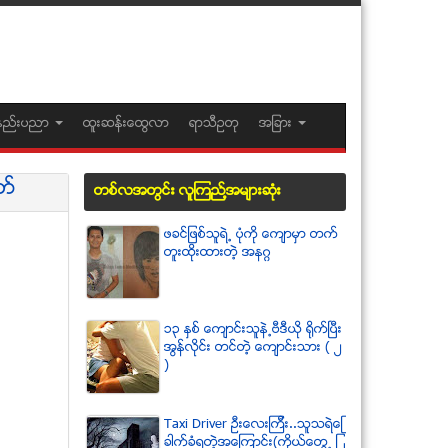
နည္းပညာ
ထူးဆန္းေထြလာ
ရာသီဥတု
အျခား
တ္
တစ္လအတြင္း လူၾကည္႔အမ်ားဆံုး
ဖခင္ျဖစ္သူရဲ႕ ပံုကို ေက်ာမွာ တက္
တူးထိုးထားတဲ့ အနဂၢ
၁၃ ႏွစ္ ေက်ာင္းသူနဲ႕ဗီဒီယို ရိုက္ျပီး
အြန္လိုင္း တင္တဲ့ ေက်ာင္းသား ( ၂
)
Taxi Driver ဦးေလးၾကီး..သူသရဲေျ
ခာက္ခံရတဲ့အေၾကာင္း(ကိုယ္ေတြ႕ ျ