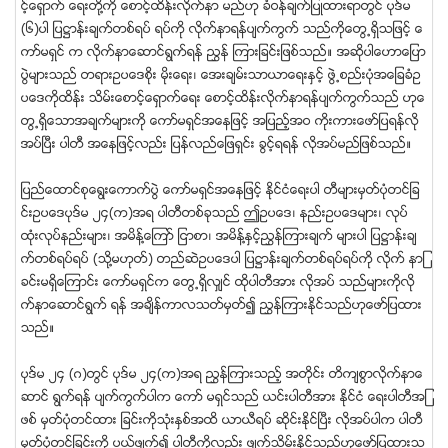
င့္ေရွာက္ ေရးတို႔ကို ေစာင့္ထိန္းလိုက္နာ မည္ဟု ခံဝန္ခ်က္ျပဳထားရာတြင္ ပုဒ္မ
(၆)ပါ ျပ႒ာန္းခ်က္တစ္ရပ္ ရပ္ကို လိုက္နာရန္ပ်က္ကြက္ သည္ကိုေတြ႕ရွိသျဖင့္ ေ
ကာ္မရွင္ က လိုက္နာေဆာင္ရြက္ရန္ ၫႊန္ ၾကားျခင္းျဖစ္သည္။ အဆိုပါေဟာေျပာ
ပြဲမ်ားသည္ တရားဥပေဒစိုး မုိးေရး၊ ေအးခ်မ္းသာယာေရးႏွင့္ ဖြဲ႕စည္းပံုအေျခခံဥ
ပေဒကိုထိန္း သိမ္းေစာင့္ေရွာက္ေရး ေစာင့္ထိန္းလိုက္နာရန္ပ်က္ကြက္သည္ ဟုေ
တြ႕ရွိေသာအခ်က္မ်ားကို ေကာ္မရွင္အေနျဖင့္ အျပည့္အဝ ကိုးကားေဖာ္ျပရန္လို
အပ္ၿပီး ပါတီ အေနျဖင့္လည္း ျပန္လည္ေျဖရွင္း ခြင့္ရရန္ လိုအပ္မည္ျဖစ္သည္။
ျပည္ေထာင္စုေရြးေကာက္ပြဲ ေကာ္မရွင္အေနျဖင့္ ႏိုင္ငံေရးပါ တီမ်ားမွတ္ပံုတင္ျခ
င္းဥပေဒပုဒ္မ ၂၄(က)အရ ပါတီတစ္ခုသည္ ဤဥပေဒ၊ နည္းဥပေဒမ်ား၊ လုပ္
ထံုးလုပ္နည္းမ်ား၊ အမိန္႔ေၾကာ္ ျငာစာ၊ အမိန္႔ႏွင့္ၫႊန္ၾကားခ်က္ မ်ားပါ ျပ႒ာန္းခ်
က္တစ္ရပ္ရပ္ (သို႔မဟုတ္) တည္ဆဲဥပေဒပါ ျပ႒ာန္းခ်က္တစ္ရပ္ရပ္ကို လိုက္ နာျ
ခင္းမရွိေၾကာင္း ေကာ္မရွင္က ေတြ႕ရွိလွ်င္ ထိုပါတီအား လိုအပ္ သည္မ်ားကိုလို
က္နာေဆာင္ရြက္ ရန္ အခ်ိန္ကာလသတ္မွတ္၍ ၫႊန္ၾကားႏုိင္သည္ဟုေဖာ္ျပထား
သည္။
ပုဒ္မ ၂၄ (ဂ)တြင္ ပုဒ္မ ၂၄(က)အရ ၫႊန္ၾကားသည့္ အတုိင္း တိက်စြာလိုက္နာေ
ဆာင္ ရြက္ရန္ ပ်က္ကြက္ပါက ေကာ္ မရွင္သည္ ယင္းပါတီအား ႏိုင္ငံ ေရးပါတီအျ
ဖစ္ မွတ္ပံုတင္ထား ျခင္းကိုသံုးႏွစ္အထိ ယာယီရပ္ ဆိုင္းႏုိင္ၿပီး လိုအပ္ပါက ပါတီ
မွတ္ပံုတင္ျခင္းကို ပယ္ဖ်က္၍ ပါတီကိုလည္း ဖ်က္သိမ္းႏုိင္သည္ဟုေဖာ္ျပထားသ