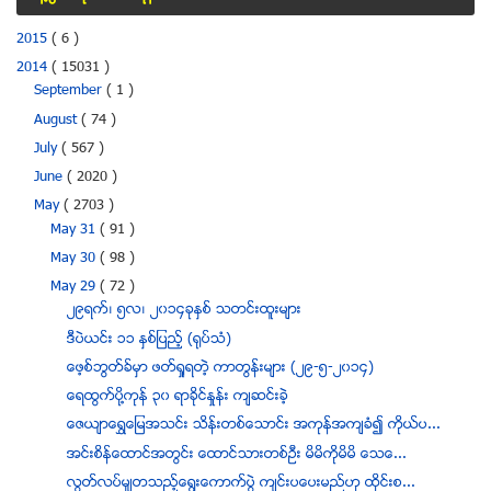
2015
( 6 )
2014
( 15031 )
September
( 1 )
August
( 74 )
July
( 567 )
June
( 2020 )
May
( 2703 )
May 31
( 91 )
May 30
( 98 )
May 29
( 72 )
၂၉ရက္၊ ၅လ၊ ၂၀၁၄ခုႏွစ္ သတင္းထူးမ်ား
ဒီပဲယင္း ၁၁ ႏွစ္ျပည့္ (ရုပ္သံ)
ေဖ့စ္ဘြတ္ခ္မွာ ဖတ္႐ႈရတဲ့ ကာတြန္းမ်ား (၂၉-၅-၂၀၁၄)
ေရထြက္ပို႔ကုန္ ၃၀ ရာခုိင္ႏႈန္း က်ဆင္းခဲ့
ေဇယ်ာေရႊေျမအသင္း သိန္းတစ္ေသာင္း အကုန္အက်ခံ၍ ကိုယ္ပ...
အင္းစိန္ေထာင္အတြင္း ေထာင္သားတစ္ဦး မိမိကိုမိမိ ေသေ...
လြတ္လပ္မွ်တသည့္ေရြးေကာက္ပြဲ က်င္းပေပးမည္ဟု ထုိင္းစ...