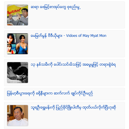
ဆရာ ေဖျမင့္စာအုပ္ေတြ စုစည္းမူ႕
ေမျမတ္မြန္ ဗီဒီယုိမ်ား - Vidoes of May Myat Mon
၁၃ ႏွစ္သမီးကို ေပါင္းသင္းမိသျဖင့္ အဓမၼမႈျဖင့္ တရားစြဲခံရ
ျမန္မာ့စီးပြားေရးကို ခရိုနီမ်ားက ဆက္လက္ ခ်ဳပ္ကိုင္ဥိီးမည္
သူရဦးေရႊမန္းကို ျပည္ခိုင္ျဖိဳးပါတီမွ ထုတ္ပယ္လိုက္ျပီဟုဆို