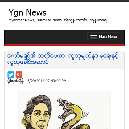
Ygn News
Myanmar News, Burmese News, ရန္ကုန္ သတင္း, က်န္းမာေရး
Main Menu
T
o
g
g
ေကာ္မရွင္၏ သတိေပးစာ၊ လူထုမ်က္ႏွာ မူေရးႏွင့္
l
လူထုေခါင္းေဆာင္
e
n
a
v
ပုိ႔စ္တင္ခ်ိန္
- 5/29/2014 07:43:00 PM
i
g
a
t
i
o
n