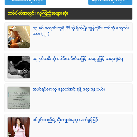
« ယခင္စာမ်က္ႏွာ
ေနာက္စာမ်က္ႏွာ »
တစ္ပါတ္အတြင္း လူၾကည့္အမ်ားဆံုး
၁၃ ႏွစ္ ေက်ာင္းသူနဲ႕ဗီဒီယို ရိုက္ျပီး အြန္လိုင္း တင္တဲ့ ေက်ာင္း
သား ( ၂ )
၁၃ ႏွစ္သမီးကို ေပါင္းသင္းမိသျဖင့္ အဓမၼမႈျဖင့္ တရားစြဲခံရ
အပစ္ရပ္ေရးကို ေနာက္အစိုးရနဲ႔ ေဆြးေႏြးမယ္။
ခင္ပြန္းသည္ရဲ႕ ခ်ီးက်ဴးခံရသူ သက္မြန္ျမင့္