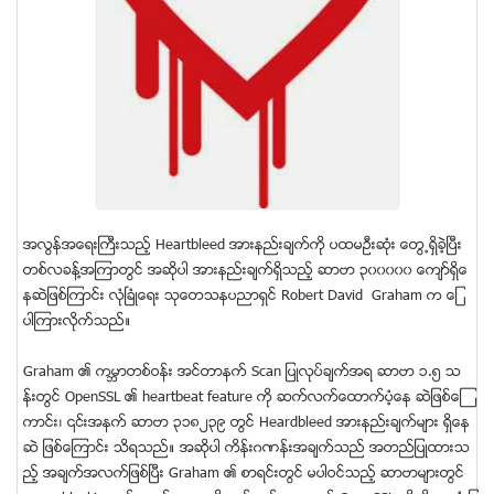
အလြန္အေရးႀကီးသည့္ Heartbleed အားနည္းခ်က္ကို ပထမဦးဆံုး ေတြ႕ရွိခဲ့ၿပီး
တစ္လခန္႔အၾကာတြင္ အဆိုပါ အားနည္းခ်က္ရွိသည့္ ဆာဗာ ၃၀၀၀၀၀ ေက်ာ္ရွိေ
နဆဲျဖစ္ၾကာင္း လံုၿခံဳေရး သုေတသနပညာရွင္ Robert David Graham က ေျ
ပာၾကားလုိက္သည္။
Graham ၏ ကမၻာတစ္ဝန္း အင္တာနက္ Scan ျပဳလုပ္ခ်က္အရ ဆာဗာ ၁.၅ သ
န္းတြင္ OpenSSL ၏ heartbeat feature ကုိ ဆက္လက္ေထာက္ပ့ံေန ဆဲျဖစ္ေၾ
ကာင္း၊ ၎အနက္ ဆာဗာ ၃၁၈၂၃၉ တြင္ Heardbleed အားနည္းခ်က္မ်ား ရွိေန
ဆဲ ျဖစ္ေၾကာင္း သိရသည္။ အဆိုပါ ကိန္းဂဏန္းအခ်က္သည္ အတည္ျပဳထားသ
ည့္ အခ်က္အလက္ျဖစ္ၿပီး Graham ၏ စာရင္းတြင္ မပါဝင္သည့္ ဆာဗာမ်ားတြင္