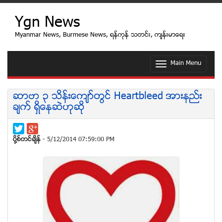
Ygn News
Myanmar News, Burmese News, ရန္ကုန္ သတင္း, က်န္းမာေရး
Main Menu
T
o
g
g
ဆာဗာ ၃ သိန္းေက်ာ္တြင္ Heartbleed အားနည္း
l
ခ်က္ ရွိေနဆဲဟုဆုိ
e
n
a
v
ပုိ႔စ္တင္ခ်ိန္
- 5/12/2014 07:59:00 PM
i
g
a
t
i
o
n