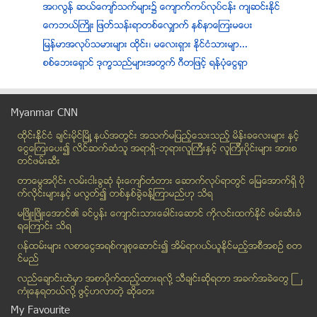
အ၀လြန္ ဆယ္ေက်ာ္သက္မ်ား၌ ေက်ာက္ကပ္လုပ္ငန္း က်ဆင္းႏိုင္
ေကဘယ္ႀကိဳး ျဖတ္သန္းရာတစ္ေလွ်ာက္ နစ္နာေၾကးမေပး
ျမန္မာအလုပ္သမားမ်ား ထုိင္း၊ မေလးရွား ႏိုင္ငံသားမ်ာ...
စစ္ေဘးေရွာင္ ဒုကၡသည္မ်ားအတြက္ ဂီတျဖင့္ ရန္ပုံေငြရွာ
အာဆီယံ ျပည္သူ႔ ဖိုရမ္ ဖ်က္သိမ္း
ေကအုိင္အိုႏွင့္ အစိုးရ ေတြ႔ဆုံရန္ ျမစ္ႀကီးနားေရာက္ရွိ
Myanmar CNN
ေျမာက္ဦး ရွစ္ေသာင္းဘုရားပြဲ ေမလ ၁၃ ရက္ေန႕ စတင္မည္
ထိုင္းနို္င္ငံ ခ်င္းမိုင္ျမိဳ ့နယ္အတြင္း အသက္မျပည့္ေသးသည့္ မိန္းခေလးမ်ား နွင့္
မေကြးတုိင္း၀န္ႀကီးခ်ဳပ္ ႏုတ္ထြက္ေပးရန္ စာေရးသား ဆႏ...
ေငြေၾကးေပး၍ လိင္ဆက္ဆံသူ အရာရွိ-ဘုရားလူၾကီးနွင့္ လူၾကီးပိုင္းမ်ား အားစ
မိသားစုုအတြက္ ေပ်ာ္ေတာ္ဆက္မဂၢဇင္း က်ဆုုံးခန္း
တင္ဖမ္းဆီး
၂၀၀၈ဖဲြ႕စည္းပုံသည္ ပူျပင္းတဲ့ရာသီဥတုထက္ဆုိးဟု ေဒၚေ...
တာေမြအ၀ိုင္း လမ္းငါးခြဆံု ခံုးေက်ာ္တံတား ေဆာက္လုပ္ရာတြင္ ေျမေအာက္ရွိ ပို
စႏၵီျမင့္လြင္ရဲ႕ ကလီယုိ ပါထရာ ေတးစီးရီးသစ္ထြက္မယ္
က္လိုင္းမ်ားႏွင့္ မလြတ္၍ တစ္ႏွစ္ခြဲခန္႔ၾကာမည္ဟု သိရ
နန္းသီရိေမာင္ ႏွင့္ Car Accident တ့ဲလား???
မၿဖိဳးၿဖိဳးေအာင္၏ ခင္ပြန္း ေက်ာင္းသားေခါင္းေဆာင္ ကိုလင္းထက္ႏိုင္ ဖမ္းဆီးခံ
ရေၾကာင္း သိရ
တရုတ္ႏုိင္ငံတြင္ မုန္တုိင္းေၾကာင့္ ၁၈ ဦး ေသဆုံး
၀န္ထမ္းမ်ား လစာေငြအရစ္က်စုေဆာင္း၍ အိမ္ရာ၀ယ္ယူႏုိင္မည့္အစီအစဥ္ စတ
ေမွ်ာ္လင့္ခ်က္ ေရစက္လက္ႏွင့္ မႏုႆငါးမ်ား
င္မည္
ကားေပၚေရာက္လာတဲ့ ၀ိဥာဥ္ (ရုပ္သံ)
လည္ေခ်ာင္းထဲမွာ အစာပိုက္ထည့္ထားရလုိ႔ သီခ်င္းဆုိရတာ အခက္အခဲေတြ ႀ
Eurovision ဆု ဆြတ္ခူးခဲ့သူ မုတ္ဆိတ္ပ်ိဳေမ
ကံဳေနရတယ္လို႔ ဖြင့္ဟလာတဲ့ ဆုိေတး
ပိုက္ဆံမထုတ္ပဲ ေရႊသာ ထုတ္ေပးတဲ့ ဒူဘိုင္းက ATM စက္
My Favourite