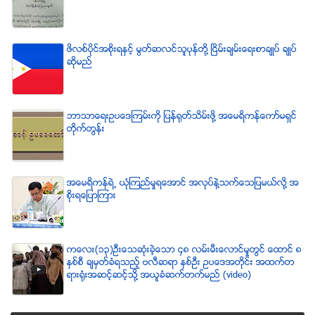
ဖိလစ္ပိုင္အစိုးရႏွင့္ မြတ္ဆလင္သူပုန္တို႔ ၿငိမ္းခ်မ္းေရးစာခ်ဳပ္ ခ်ဳပ္
ဆိုမည္
ဘာသာေရးဥပေဒၾကမ္းကို ျပန္ရုတ္သိမ္းဖို႔ အေမရိကန္ေကာ္မရွင္
တိုက္တြန္း
အေမရိကန္ရဲ႕ ယံုၾကည္မႈရေအာင္ အလုပ္နဲ႔သက္ေသျပမယ္လုိ႔ အ
စုိးရေျပာၾကား
ကေလး(၁၃)ဦးေသဆံုးခဲ့ေသာ ၄၈ လမ္းမီးေလာင္မႈတြင္ ေထာင္ ၈
ႏွစ္စီ ခ်မွတ္ခံရသည့္ ဗလီဆရာ ႏွစ္ဦး ဥပေဒအတိုင္း အထက္တ
ရားရံုးအဆင့္ဆင့္သို႔ အယူခံဆက္တက္မည္ (video)