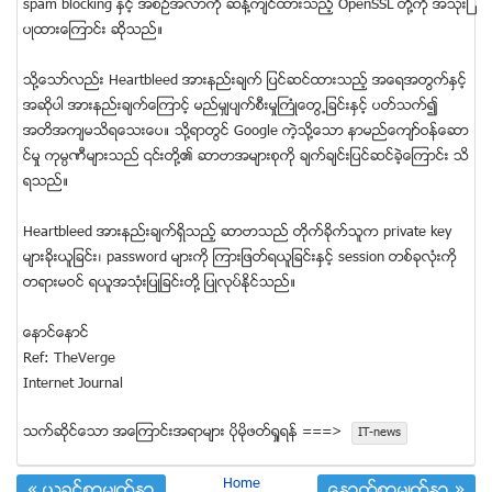
spam blocking ႏွင့္ အစဥ္အလာကို ဆန္႔က်င္ထားသည့္ OpenSSL တို႔ကို အသံုးျ
ပဳထားေၾကာင္း ဆုိသည္။
သို႔ေသာ္လည္း Heartbleed အားနည္းခ်က္ ျပင္ဆင္ထားသည့္ အေရအတြက္ႏွင့္
အဆိုပါ အားနည္းခ်က္ေၾကာင့္ မည္မွ်ပ်က္စီးမႈႀကံဳေတြ႕ျခင္းႏွင့္ ပတ္သက္၍
အတိအက်မသိရေသးေပ။ သုိ႔ရာတြင္ Google ကဲ့သို႔ေသာ နာမည္ေက်ာ္ဝန္ေဆာ
င္မႈ ကုမၸဏီမ်ားသည္ ၎တို႔၏ ဆာဗာအမ်ားစုကို ခ်က္ခ်င္းျပင္ဆင္ခဲ့ေၾကာင္း သိ
ရသည္။
Heartbleed အားနည္းခ်က္ရွိသည့္ ဆာဗာသည္ တိုက္ခိုက္သူက private key
မ်ားခိုးယူျခင္း၊ password မ်ားကို ၾကားျဖတ္ရယူျခင္းႏွင့္ session တစ္ခုလံုးကို
တရားမဝင္ ရယူအသံုးျပဳျခင္းတုိ႔ ျပဳလုပ္ႏုိင္သည္။
ေနာင္ေနာင္
Ref: TheVerge
Internet Journal
သက္ဆုိင္ေသာ အေၾကာင္းအရာမ်ား ပုိမုိဖတ္ရႈရန္ ===>
IT-news
Home