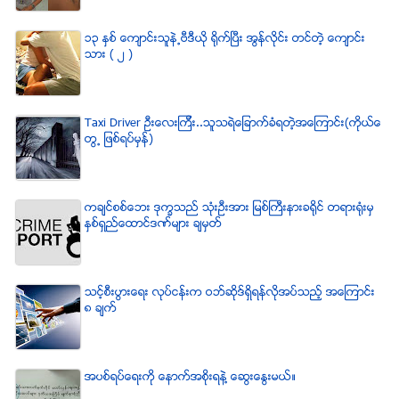
၁၃ ႏွစ္ ေက်ာင္းသူနဲ႕ဗီဒီယို ရိုက္ျပီး အြန္လိုင္း တင္တဲ့ ေက်ာင္း
သား ( ၂ )
Taxi Driver ဦးေလးၾကီး..သူသရဲေျခာက္ခံရတဲ့အေၾကာင္း(ကိုယ္ေ
တြ႕ ျဖစ္ရပ္မွန္)
ကခ်င္စစ္ေဘး ဒုကၡသည္ သံုးဦးအား ျမစ္ႀကီးနားခရိုင္ တရားရံုးမွ
ႏွစ္ရွည္ေထာင္ဒဏ္မ်ား ခ်မွတ္
သင့္စီးပြားေရး လုပ္ငန္းက ဝဘ္ဆိုဒ္ရွိရန္လိုအပ္သည့္ အေၾကာင္း
၈ ခ်က္
အပစ္ရပ္ေရးကို ေနာက္အစိုးရနဲ႔ ေဆြးေႏြးမယ္။