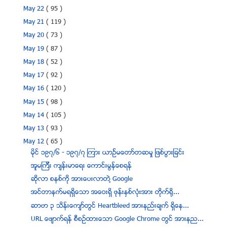
May 22
( 95 )
May 21
( 119 )
May 20
( 73 )
May 19
( 87 )
May 18
( 52 )
May 17
( 92 )
May 16
( 120 )
May 15
( 98 )
May 14
( 105 )
May 13
( 93 )
May 12
( 65 )
မိုင္ ၁၉၇/၆ - ၁၉၇/၇ ၾကား ယာဥ္္မေတာ္တဆမႈ ျဖစ္ပြားျခင္း
အူမၾကီး က်န္းမာေရး ေကာင္းမြန္ေစရန္
ဆိုလာ စနစ္ကို အားေပးလာတဲ႔ Google
အင္တာနက္မရရွိေသာ အေဝးရွိ ဖုန္းႏွစ္လံုးအား တိုက္႐ို...
ဆာဗာ ၃ သိန္းေက်ာ္တြင္ Heartbleed အားနည္းခ်က္ ရွိေန...
URL ေဖ်ာက္ရန္ စီစဥ္ထားေသာ Google Chrome တြင္ အားနည...