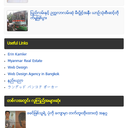
ျပည္လမ္းႏွင့္ ဥကၠလာလမ္းဆုံ မီးပြိဳင့္အနီး ယာဥ္သုံးစီးဆင့္တို
က္မႈျဖစ္ပြား
Useful Links
Erin Kamler
Myanmar Real Estate
Web Design
Web Design Agency in Bangkok
နည္းပညာ
ラングッド バンコク ポーカー
တစ္လအတြင္း လူၾကည္႔အမ်ားဆံုး
ဖခင္ျဖစ္သူရဲ႕ ပံုကို ေက်ာမွာ တက္တူးထိုးထားတဲ့ အနဂၢ