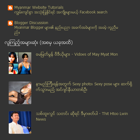
ကမၻာမွာ ေပ်ာ္စရာ အေကာင္းဆံုး တုိင္းျပည္
Myanmar Website Tutorials
လန္ဒန္ေဂးကလပ္မွာ ခပ္ၾကမ္းၾကမ္း ေဖ်ာ္ေျဖခဲ့တဲ့ မုိင...
ကၽြမ္းက်င္စြာ အသုံးျပဳႏုိင္ရင္ အက်ိဳးမ်ားမယ့္ Facebook search
သီရိလကၤာမွာ ငါးမုိးရြာသြားတဲ့ျဖစ္ရပ္ သက္ေသ ဓာတ္ပုံ...
Blogger Discussion
ေက်ာင္းသူေပ်ာက္ ေျခရာခံမိျပီဆို
Myanmar Blogger မ်ား၏ နည္းပညာ အခက္အခဲမ်ားကုိ အခမဲ့ ကူညီမ
ည္။
ေနျပည္ေတာ္ အက္ဖ္စီနည္းျပ ဦးမ်ဳိးလိႈင္ဝင္းႏွင္႕ေတြ...
လူၾကည့္အမ်ားဆုံး (အစမွ ယခုအထိ)
အေမ့ေဘးမွာ ဘြဲ႔ယူခဲ့ေသာ အေမရိကန္ အထက္တန္း ေက်ာင္းသ...
ေမ့ေဆးမသံုးဘဲ မိမိနံရိုးကို မိမိျဖတ္ထုတ္ၿပီး လည္ပင...
ေမျမတ္မြန္ ဗီဒီယုိမ်ား - Vidoes of May Myat Mon
ရန္ကုန္-ေတာင္ႀကီး အေဝးေျပးယာဥ္တစ္စီး မီးေလာင္ကြၽမ္း
လမ္းေလွ်ာက္ရင္းစမတ္ဖုန္း သံုးစြဲသူမ်ားတ႐ုတ္ (တိုင္...
ႏိုင္ငံသားမ်ားႏွင့္တန္းတူ အခြင့္အေရး ေပးမည္ဟု ထိုင...
နာမည္ၾကီးရန္အတြက္ Sexy photo၊ Sexy pose မ်ား ဆက္ရို
အဆက္ေဟာင္းနဲ႔ သူ႔ရဲ႕ ခ်စ္သူအသစ္ကုိ သတ္ၿပီး ကုိယ့္က...
က္သြားမည္႔ အင္ဂ်င္နီယာတစ္ဦး
လက္ႏွစ္ဖက္ျပတ္ေနေပမယ့္ ကမၻာ့အေကာင္းဆုံး စားပြဲတင္ ...
အိႏၵိယမွာ အငွားကိုယ္ဝန္ေဆာင္ႏိုင္
KIA အား ၁၃ သိန္းေပး၍ ျပန္လြတ္လာသူ ေဆး၀ါးကုသမႈခံယူေနရ
သစ္ထူးလြင္ သတင္း ဆုိရင္ ဒီမွာဖတ္ပါ - Thit Htoo Lwin
မ်ိဳးေစာင့္ဥပေဒကို ကန္႔ကြက္သည့္ အရပ္ဖက္အဖြဲ႔အစည္း ...
News
NLD ပါတီအတြင္း ဒီမိုကေရစီနည္းမက်ဟုဆိုကာ တနသၤာရီတို...
ဆိုင္ကယ္ေမွာက္၍ သတိလစ္ေနသည့္ လူကိုမကယ္ဘဲ ဆိုင္ကယ္ခ...