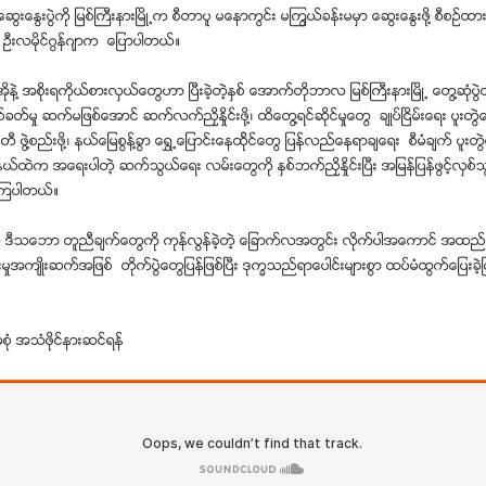
ေဆြးေႏြးပြဲကုိ ျမစ္ႀကီးနားၿမိဳ႕က စီတာပူ မေနာကြင္း မၾကြယ္ခန္းမမွာ ေဆြးေႏြးဖုိ႔ စီစဥ္ထာ
 ဦးလမုိင္ဂြန္ဂ်ာက ေျပာပါတယ္။
ိုနဲ႔ အစိုးရကိုယ္စားလွယ္ေတြဟာ ၿပီးခဲ့တဲ့ႏွစ္ ေအာက္တိုဘာလ ျမစ္ႀကီးနားၿမိဳ့ ေတြ႔ဆုံပြဲ
စ္ခတ္မႈ ဆက္မျဖစ္ေအာင္ ဆက္လက္ညိႇႏႈိင္းဖို႔၊ ထိေတြ႔ရင္ဆိုင္မႈေတြ ခ်ဳပ္ၿငိမ္းေရး ပူးတြဲ
 ဖြဲ႔စည္းဖို႔၊ နယ္ေျမစြန္႔ခြာ ေရႊ႕ေျပာင္းေနထို္င္ေတြ ျပန္လည္ေနရာခ်ေရး စီမံခ်က္ ပူးတြဲေ
နယ္ထဲက အေရးပါတဲ့ ဆက္သြယ္ေရး လမ္းေတြကို ႏွစ္ဘက္ညိႇႏႈိင္းၿပီး အျမန္ျပန္ဖြင့္လွစ္သြ
့ၾကပါတယ္။
္ ဒီသေဘာ တူညီခ်က္ေတြကို ကုန္လြန္ခဲ့တဲ့ ေျခာက္လအတြင္း လိုက္ပါအေကာင္ အထည္ေဖာ
ႈအက်ဳိးဆက္အျဖစ္ တုိက္ပြဲေတြျပန္ျဖစ္ၿပီး ဒုကၡသည္ရာေပါင္းမ်ားစြာ ထပ္မံထြက္ေျပးခ
ုံ အသံဖုိင္နားဆင္ရန္