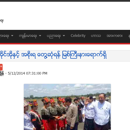
ေရး
ပြားေရး
က်န္းမာေရး
ပညာေရး
Celebrity
ဟာသ
အားကစား
င္အိုႏွင့္ အစိုးရ ေတြ႔ဆုံရန္ ျမစ္ႀကီးနားေရာက္ရွိ
်ိန္
- 5/12/2014 07:31:00 PM