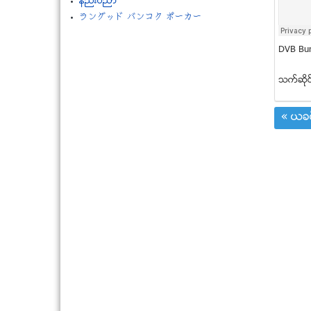
နည္းပညာ
ラングッド バンコク ポーカー
DVB Bu
သက္ဆုိင
« ယခင