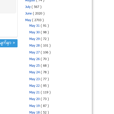
August
( 74 )
July
( 567 )
June
( 2020 )
May
( 2703 )
May 31
( 91 )
May 30
( 98 )
May 29
( 72 )
်က္ႏွာ »
May 28
( 101 )
May 27
( 106 )
May 26
( 70 )
May 25
( 68 )
May 24
( 78 )
May 23
( 77 )
May 22
( 95 )
May 21
( 119 )
May 20
( 73 )
May 19
( 87 )
May 18
( 52 )