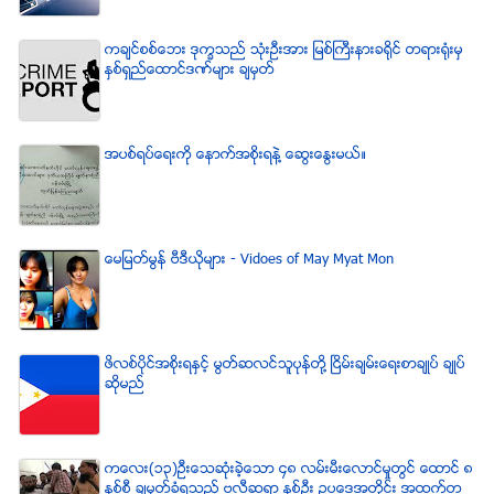
ကခ်င္စစ္ေဘး ဒုကၡသည္ သံုးဦးအား ျမစ္ႀကီးနားခရိုင္ တရားရံုးမွ
ႏွစ္ရွည္ေထာင္ဒဏ္မ်ား ခ်မွတ္
အပစ္ရပ္ေရးကို ေနာက္အစိုးရနဲ႔ ေဆြးေႏြးမယ္။
ေမျမတ္မြန္ ဗီဒီယုိမ်ား - Vidoes of May Myat Mon
ဖိလစ္ပိုင္အစိုးရႏွင့္ မြတ္ဆလင္သူပုန္တို႔ ၿငိမ္းခ်မ္းေရးစာခ်ဳပ္ ခ်ဳပ္
ဆိုမည္
ကေလး(၁၃)ဦးေသဆံုးခဲ့ေသာ ၄၈ လမ္းမီးေလာင္မႈတြင္ ေထာင္ ၈
ႏွစ္စီ ခ်မွတ္ခံရသည့္ ဗလီဆရာ ႏွစ္ဦး ဥပေဒအတိုင္း အထက္တ