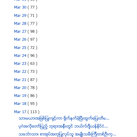
Mar 30
( 77 )
Mar 29
( 71 )
Mar 28
( 77 )
Mar 27
( 98 )
Mar 26
( 97 )
Mar 25
( 72 )
Mar 24
( 96 )
Mar 23
( 63 )
Mar 22
( 73 )
Mar 21
( 87 )
Mar 20
( 78 )
Mar 19
( 86 )
Mar 18
( 95 )
Mar 17
( 113 )
သားမယားအျဖစ္ျပဳက်င့္ကာ ရုိက္ႏွက္ခဲ့ၿပီးထြက္ေျပးတိမ...
ပုဂံအလိုေတာ္ျပည့္ ဘုရားအနီးတြင္ ဘယ္လ္ဂ်ီယန္ႏိုင္ငံ...
သေဘၤာသား စာအုပ္အတုျပဳလုပ္သူ အမ်ဳိးသမီးၾကီးတစ္ဦးကု...