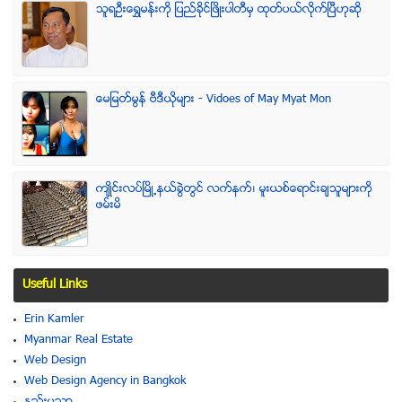
သူရဦးေရႊမန္းကို ျပည္ခိုင္ျဖိဳးပါတီမွ ထုတ္ပယ္လိုက္ျပီဟုဆို
ေမျမတ္မြန္ ဗီဒီယုိမ်ား - Vidoes of May Myat Mon
က်ဳိင္းလပ္ၿမိဳ႕နယ္ခြဲတြင္ လက္နက္၊ မူးယစ္ေရာင္းခ်သူမ်ားကို
ဖမ္းမိ
Useful Links
Erin Kamler
Myanmar Real Estate
Web Design
Web Design Agency in Bangkok
နည္းပညာ