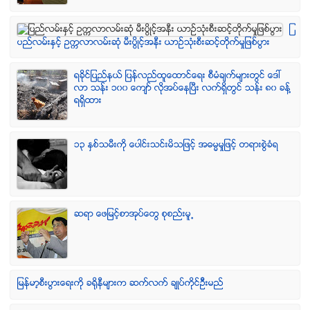
ျ
ပည္လမ္းႏွင့္ ဥကၠလာလမ္းဆုံ မီးပြိဳင့္အနီး ယာဥ္သုံးစီးဆင့္တိုက္မႈျဖစ္ပြား
ရခုိင္ျပည္နယ္ ျပန္လည္ထူေထာင္ေရး စီမံခ်က္မ်ားတြင္ ေဒၚ
လာ သန္း ၁၀၀ ေက်ာ္ လုိအပ္ေနၿပီး လက္ရွိတြင္ သန္း ၈၀ ခန္႔
ရရွိထား
၁၃ ႏွစ္သမီးကို ေပါင္းသင္းမိသျဖင့္ အဓမၼမႈျဖင့္ တရားစြဲခံရ
ဆရာ ေဖျမင့္စာအုပ္ေတြ စုစည္းမူ႕
ျမန္မာ့စီးပြားေရးကို ခရိုနီမ်ားက ဆက္လက္ ခ်ဳပ္ကိုင္ဥိီးမည္