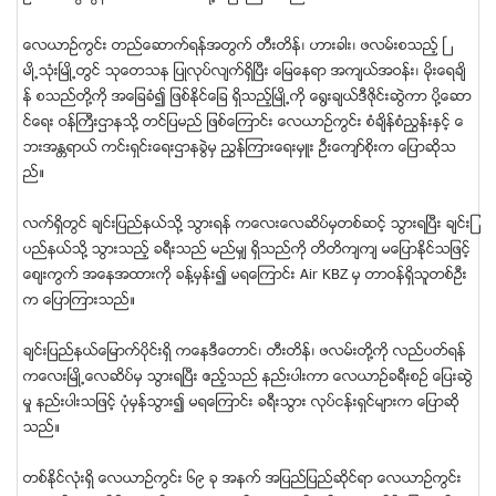
ေလယာဥ္ကြင္း တည္ေဆာက္ရန္အတြက္ တီးတိန္၊ ဟားခါး၊ ဖလမ္းစသည့္ ၿ
မဳိ႕သုံးၿမဳိ႕တြင္ သုေတသန ျပဳလုပ္လ်က္ရွိၿပီး ေျမေနရာ အက်ယ္အဝန္း၊ မိုးေရခ်ိ
န္ စသည္တို႔ကို အေျခခံ၍ ျဖစ္ႏိုင္ေျခ ရွိသည့္ၿမဳိ႕ကို ေ႐ြးခ်ယ္ဒီဇိုင္းဆြဲကာ ပို႔ေဆာ
င္ေရး ဝန္ႀကီးဌာနသို႔ တင္ျပမည္ ျဖစ္ေၾကာင္း ေလယာဥ္ကြင္း စံခ်ိန္စံၫႊန္းႏွင့္ ေ
ဘးအႏၲရာယ္ ကင္းရွင္းေရးဌာနခြဲမွ ညႊန္ၾကားေရးမွဴး ဦးေက်ာ္စိုးက ေျပာဆိုသ
ည္။
လက္ရွိတြင္ ခ်င္းျပည္နယ္သို႔ သြားရန္ ကေလးေလဆိပ္မွတစ္ဆင့္ သြားရၿပီး ခ်င္းျ
ပည္နယ္သို႔ သြားသည့္ ခရီးသည္ မည္မွ် ရွိသည္ကို တိတိက်က် မေျပာႏိုင္သျဖင့္
ေစ်းကြက္ အေနအထားကို ခန္႔မွန္း၍ မရေၾကာင္း Air KBZ မွ တာဝန္ရွိသူတစ္ဦး
က ေျပာၾကားသည္။
ခ်င္းျပည္နယ္ေျမာက္ပိုင္းရွိ ကေနဒီေတာင္၊ တီးတိန္၊ ဖလမ္းတို႔ကို လည္ပတ္ရန္
ကေလးၿမဳိ႕ေလဆိပ္မွ သြားရၿပီး ဧည့္သည္ နည္းပါးကာ ေလယာဥ္ခရီးစဥ္ ေျပးဆြဲ
မႈ နည္းပါးသျဖင့္ ပုံမွန္သြား၍ မရေၾကာင္း ခရီးသြား လုပ္ငန္းရွင္မ်ားက ေျပာဆို
သည္။
တစ္ႏိုင္လုံးရွိ ေလယာဥ္ကြင္း ၆၉ ခု အနက္ အျပည္ျပည္ဆိုင္ရာ ေလယာဥ္ကြင္း