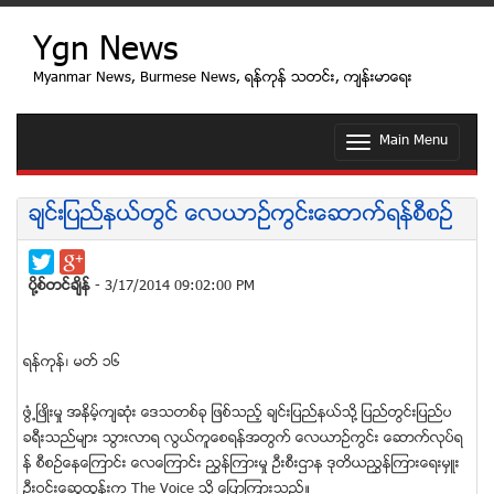
Ygn News
Myanmar News, Burmese News, ရန္ကုန္ သတင္း, က်န္းမာေရး
Main Menu
T
o
g
g
ခ်င္းျပည္နယ္တြင္ ေလယာဥ္ကြင္းေဆာက္ရန္စီစဥ္
l
e
n
a
ပုိ႔စ္တင္ခ်ိန္
- 3/17/2014 09:02:00 PM
v
i
g
a
ရန္ကုန္၊ မတ္ ၁၆
t
i
ဖြံ႕ၿဖဳိးမႈ အနိမ့္က်ဆုံး ေဒသတစ္ခု ျဖစ္သည့္ ခ်င္းျပည္နယ္သို႔ ျပည္တြင္းျပည္ပ
o
ခရီးသည္မ်ား သြားလာရ လြယ္ကူေစရန္အတြက္ ေလယာဥ္ကြင္း ေဆာက္လုပ္ရ
n
န္ စီစဥ္ေနေၾကာင္း ေလေၾကာင္း ၫႊန္ၾကားမႈ ဦးစီးဌာန ဒုတိယၫႊန္ၾကားေရးမွဴး
ဦးဝင္းေဆြထြန္းက The Voice သို႔ ေျပာၾကားသည္။