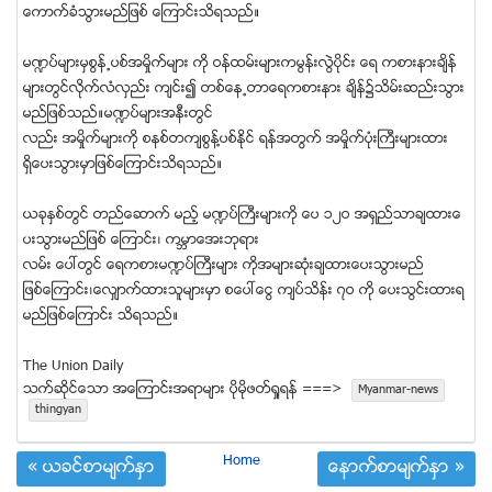
ေကာက္ခံသြားမည္ျဖစ္ ေၾကာင္းသိရသည္။
မ႑ပ္မ်ားမွစြန္႕ပစ္အမႈိက္မ်ား ကို ဝန္ထမ္းမ်ားကမြန္းလြဲပိုင္း ေရ ကစားနားခ်ိန္
မ်ားတြင္လိုက္လံလွည္း က်င္း၍ တစ္ေန႕တာေရကစားနား ခ်ိန္၌သိမ္းဆည္းသြား
မည္ျဖစ္သည္။မ႑ပ္မ်ားအနီးတြင္
လည္း အမႈိက္မ်ားကို စနစ္တက်စြန္႔ပစ္ႏုိင္ ရန္အတြက္ အမိႈက္ပံုးႀကီးမ်ားထား
ရွိေပးသြားမွာျဖစ္ေၾကာင္းသိရသည္။
ယခုႏွစ္တြင္ တည္ေဆာက္ မည့္ မ႑ပ္ႀကီးမ်ားကို ေပ ၁၂ဝ အရွည္သာခ်ထားေ
ပးသြားမည္ျဖစ္ ေၾကာင္း၊ ကမၻာေအးဘုရား
လမ္း ေပၚတြင္ ေရကစားမ႑ပ္ႀကီးမ်ား ကိုအမ်ားဆံုးခ်ထားေပးသြားမည္
ျဖစ္ေၾကာင္း၊ေလွ်ာက္ထားသူမ်ားမွာ စေပၚေငြ က်ပ္သိန္း ၇ဝ ကို ေပးသြင္းထားရ
မည္ျဖစ္ေၾကာင္း သိရသည္။
The Union Daily
သက္ဆုိင္ေသာ အေၾကာင္းအရာမ်ား ပုိမုိဖတ္ရႈရန္ ===>
Myanmar-news
thingyan
Home
« ယခင္စာမ်က္ႏွာ
ေနာက္စာမ်က္ႏွာ »