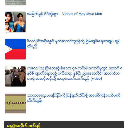
ေမျမတ္မြန္ ဗီဒီယုိမ်ား - Vidoes of May Myat Mon
ဖိလစ္ပိုင္အစိုးရႏွင့္ မြတ္ဆလင္သူပုန္တို႔ ၿငိမ္းခ်မ္းေရးစာခ်ဳပ္ ခ်ဳပ္
ဆိုမည္
ကေလး(၁၃)ဦးေသဆံုးခဲ့ေသာ ၄၈ လမ္းမီးေလာင္မႈတြင္ ေထာင္ ၈
ႏွစ္စီ ခ်မွတ္ခံရသည့္ ဗလီဆရာ ႏွစ္ဦး ဥပေဒအတိုင္း အထက္တ
ရားရံုးအဆင့္ဆင့္သို႔ အယူခံဆက္တက္မည္ (video)
ဘာသာေရးဥပေဒၾကမ္းကို ျပန္ရုတ္သိမ္းဖို႔ အေမရိကန္ေကာ္မရွင္
တိုက္တြန္း
ေန႔စြဲအလိုက္ ဖတ္ရန္