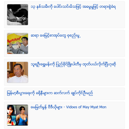
၁၃ ႏွစ္သမီးကို ေပါင္းသင္းမိသျဖင့္ အဓမၼမႈျဖင့္ တရားစြဲခံရ
ဆရာ ေဖျမင့္စာအုပ္ေတြ စုစည္းမူ႕
သူရဦးေရႊမန္းကို ျပည္ခိုင္ျဖိဳးပါတီမွ ထုတ္ပယ္လိုက္ျပီဟုဆို
ျမန္မာ့စီးပြားေရးကို ခရိုနီမ်ားက ဆက္လက္ ခ်ဳပ္ကိုင္ဥိီးမည္
ေမျမတ္မြန္ ဗီဒီယုိမ်ား - Vidoes of May Myat Mon