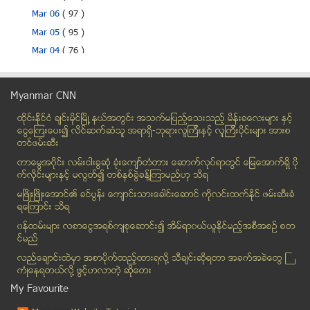
Mar 06
( 97 )
Mar 05
( 95 )
Mar 04
( 76 )
Mar 03
( 72 )
Mar 02
( 68 )
Myanmar CNN
Mar 01
( 87 )
ထိုင္းနို္င္ငံ ခ်င္းမိုင္ျမိဳ ့နယ္အတြင္း အသက္မျပည့္ေသးသည့္ မိန္းခေလးမ်ား နွင့္
တိုက္ႀကီးၿမိဳ႕နယ္တြင္ ခရီးသည္တင္ယာဥ္မွ လမ္းေဘးသစ္ပ...
ေငြေၾကးေပး၍ လိင္ဆက္ဆံသူ အရာရွိ-ဘုရားလူၾကီးနွင့္ လူၾကီးပိုင္းမ်ား အားစ
တီဘီဆို ေၾကာက္ရသလား၊ ေပ်ာက္ပါ့မလား
တင္ဖမ္းဆီး
လယ္တီသိမ္ ေရႊ႕မွာကို ကန္႔ကြက္ ဆႏၵျပ
တာေမြအ၀ိုင္း လမ္းငါးခြဆံု ခံုးေက်ာ္တံတား ေဆာက္လုပ္ရာတြင္ ေျမေအာက္ရွိ ပို
နယ္စည္းမထားဆရာ၀န္မ်ား ျပည္နယ္တုိင္း ၁၃ ခုမွာ ဆက္လု...
က္လိုင္းမ်ားႏွင့္ မလြတ္၍ တစ္ႏွစ္ခြဲခန္႔ၾကာမည္ဟု သိရ
ဖြဲ႔စည္းပံုျပင္ေရး ဥပေဒေဘာင္တြင္းကႀကိဳးစားရန္ သမၼတ...
မၿဖိဳးၿဖိဳးေအာင္၏ ခင္ပြန္း ေက်ာင္းသားေခါင္းေဆာင္ ကိုလင္းထက္ႏိုင္ ဖမ္းဆီးခံ
ရေၾကာင္း သိရ
ထိုင္းအစိုးရဆန္႔က်င္ေရး ဆႏၵျပပြဲအရွိန္ေလ်ာ့
၀န္ထမ္းမ်ား လစာေငြအရစ္က်စုေဆာင္း၍ အိမ္ရာ၀ယ္ယူႏုိင္မည့္အစီအစဥ္ စတ
ရင္းႏွီးျမႇဳပ္ႏွံသူမ်ား စိန္ေခၚခ်က္မ်ား ႀကဳံေန
င္မည္
MSF အဖြဲ႔ လုပ္ငန္းေတြနဲ႔ပတ္သက္လုိ႔ အစုိးရထုတ္ျပန္ၿပီ
လည္ေခ်ာင္းထဲမွာ အစာပိုက္ထည့္ထားရလုိ႔ သီခ်င္းဆုိရတာ အခက္အခဲေတြ ႀ
အဆိုေတာ္မြန္းေအာင္ မဲေဆာက္မွာ လာေရာက္ေျဖေဖ်ာ္ (႐ုပ...
ကံဳေနရတယ္လို႔ ဖြင့္ဟလာတဲ့ ဆုိေတး
လန္ဒန္မွာ ဗုဒၶဘာသာစင္တာႀကီး တည္ေဆာက္ဖို႔ ရန္ကုန္မွ...
My Favourite
အင္ဒိုနီးရွား ရိုးရာအစားအစာ ဘာ့က္ဆို စီးပြားေရးလုပ...