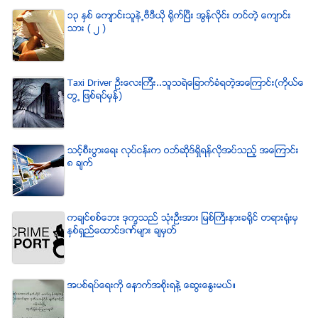
၁၃ ႏွစ္ ေက်ာင္းသူနဲ႕ဗီဒီယို ရိုက္ျပီး အြန္လိုင္း တင္တဲ့ ေက်ာင္း
သား ( ၂ )
Taxi Driver ဦးေလးၾကီး..သူသရဲေျခာက္ခံရတဲ့အေၾကာင္း(ကိုယ္ေ
တြ႕ ျဖစ္ရပ္မွန္)
သင့္စီးပြားေရး လုပ္ငန္းက ဝဘ္ဆိုဒ္ရွိရန္လိုအပ္သည့္ အေၾကာင္း
၈ ခ်က္
ကခ်င္စစ္ေဘး ဒုကၡသည္ သံုးဦးအား ျမစ္ႀကီးနားခရိုင္ တရားရံုးမွ
ႏွစ္ရွည္ေထာင္ဒဏ္မ်ား ခ်မွတ္
အပစ္ရပ္ေရးကို ေနာက္အစိုးရနဲ႔ ေဆြးေႏြးမယ္။