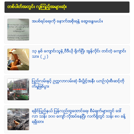
တစ္ပါတ္အတြင္း လူၾကည့္အမ်ားဆံုး
အပစ္ရပ္ေရးကို ေနာက္အစိုးရနဲ႔ ေဆြးေႏြးမယ္။
၁၃ ႏွစ္ ေက်ာင္းသူနဲ႕ဗီဒီယို ရိုက္ျပီး အြန္လိုင္း တင္တဲ့ ေက်ာင္း
သား ( ၂ )
ျပည္လမ္းႏွင့္ ဥကၠလာလမ္းဆုံ မီးပြိဳင့္အနီး ယာဥ္သုံးစီးဆင့္တို
က္မႈျဖစ္ပြား
ရခုိင္ျပည္နယ္ ျပန္လည္ထူေထာင္ေရး စီမံခ်က္မ်ားတြင္ ေဒၚ
လာ သန္း ၁၀၀ ေက်ာ္ လုိအပ္ေနၿပီး လက္ရွိတြင္ သန္း ၈၀ ခန္႔
ရရွိထား