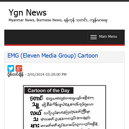
Ygn News
Myanmar News, Burmese News, ရန္ကုန္ သတင္း, က်န္းမာေရး
Main Menu
T
o
g
g
EMG (Eleven Media Group) Cartoon
l
e
n
a
ပုိ႔စ္တင္ခ်ိန္
- 3/01/2014 03:29:00 PM
v
i
g
a
t
i
o
n