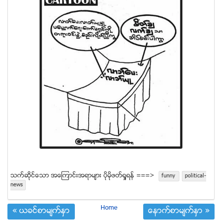
သက္ဆုိင္ေသာ အေၾကာင္းအရာမ်ား ပုိမုိဖတ္ရႈရန္ ===>
funny
political-
news
Home
« ယခင္စာမ်က္ႏွာ
ေနာက္စာမ်က္ႏွာ »