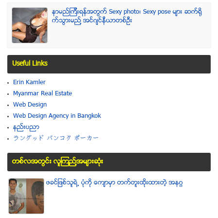
နာမည္ၾကီးရန္အတြက္ Sexy photo၊ Sexy pose မ်ား ဆက္ရို
က္သြားမည္႔ အင္ဂ်င္နီယာတစ္ဦး
Useful Links
Erin Kamler
Myanmar Real Estate
Web Design
Web Design Agency in Bangkok
နည္းပညာ
ラングッド バンコク ポーカー
တစ္လအတြင္း လူၾကည္႔အမ်ားဆံုး
ဖခင္ျဖစ္သူရဲ႕ ပံုကို ေက်ာမွာ တက္တူးထိုးထားတဲ့ အနဂၢ