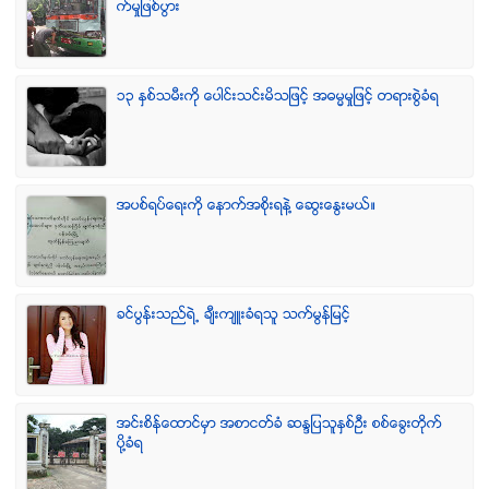
က္မႈျဖစ္ပြား
၁၃ ႏွစ္သမီးကို ေပါင္းသင္းမိသျဖင့္ အဓမၼမႈျဖင့္ တရားစြဲခံရ
အပစ္ရပ္ေရးကို ေနာက္အစိုးရနဲ႔ ေဆြးေႏြးမယ္။
ခင္ပြန္းသည္ရဲ႕ ခ်ီးက်ဴးခံရသူ သက္မြန္ျမင့္
အင္းစိန္ေထာင္မွာ အစာငတ္ခံ ဆႏၵျပသူႏွစ္ဦး စစ္ေခြးတုိက္
ပုိ႔ခံရ