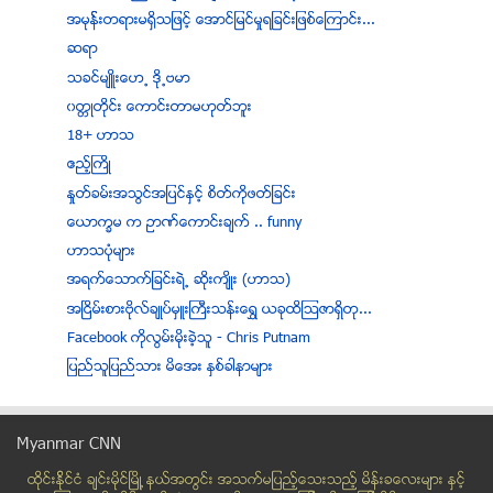
အမုန္္းတရားမ႐ွိသျဖင့္ ေအာင္ျမင္မႈရျခင္းျဖစ္ေၾကာင္း...
ဆရာ
သခင္မ်ဴိးေဟ႕ ဒို႕ဗမာ
၀တၱဳတုိင္း ေကာင္းတာမဟုတ္ဘူး
18+ ဟာသ
ဧည့္ႀကိဳ
ႏႈတ္ခမ္းအသြင္အျပင္ႏွင့္ စိတ္ကိုဖတ္ျခင္း
ေယာကၡမ က ဥာဏ္ေကာင္းခ်က္ .. funny
ဟာသပုံမ်ား
အရက္ေသာက္ျခင္းရဲ႕ ဆိုးက်ိဳး (ဟာသ)
အၿငိမ္းစားဗုိလ္ခ်ဳပ္မွဴးႀကီးသန္းေရႊ ယခုထိၾသဇာရွိတု...
Facebook ကိုလြမ္းမုိးခဲ့သူ - Chris Putnam
ျပည္သူျပည္သား မိေအး ႏွစ္ခါနာမ်ား
ေနျပည္ေတာ္ ဆီးဂိမ္းဖြင့္ပြဲ အစုိးရလွ်ပ္စစ္မီး မသုံ...
ျမန္မာ့အတိုက္အခံေခါင္းေဆာင္ ေဒၚေအာင္ဆန္းစုၾကည္၏ ဒီ...
Myanmar CNN
မေလးရွားတြင္ ျမန္မာႏုိင္ငံသားမ်ား အပါအ၀င္ တရားမ၀င္...
ထိုင္းနို္င္ငံ ခ်င္းမိုင္ျမိဳ ့နယ္အတြင္း အသက္မျပည့္ေသးသည့္ မိန္းခေလးမ်ား နွင့္
အေဆာက္အအံုမ်ား တရားမဝင္ တည္ေဆာက္မႈအား တရားစြဲရာ တြ...