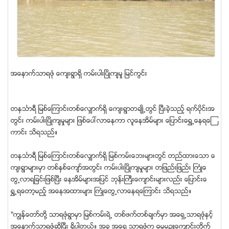
အေနာက္သာရဖံု ေက်းရြာရွိ ကမ္းပါးၿပိဳက်မႈ ျမင္ကြင္း
တနသၤာရီ ျမစ္ေၾကာင္းတစ္ေလွ်ာက္ရွိ ေက်းရြာတခ်ဳိ႕တြင္ ၿပီးခဲ့သည့္ ရက္ပိုင္းအ
တြင္း ကမ္းပါးၿပိဳက်မႈမ်ား ျဖစ္ေပၚလာေနကာ လူေနအိမ္မ်ား ေျပာင္းေရႊ႕ေနရေၾ
ကာင္း သိရသည္။
တနသၤာရီ ျမစ္ေၾကာင္းတစ္ေလွ်ာက္ရွိ ျမစ္ကမ္းေဘးမ်ားတြင္ တည္ထားေသာ ေ
က်းရြာမ်ားမွာ တစ္ႏွစ္ေက်ာ္အတြင္း ကမ္းပါးၿပိဳက်မႈမ်ား တျဖည္းျဖည္း ႀကံဳေ
တြ႕လာရျခင္းျဖစ္ၿပီး ေနအိမ္မ်ားအျပင္ ဘုန္းႀကီးေက်ာင္းမ်ားလည္း ေျပာင္းေ
ရႊ႕ရေတာ့မည့္ အေနအထားမ်ား ႀကံဳေတြ႕လာေနရေၾကာင္း သိရသည္။
"ကြၽန္ေတာ္တို႔ သာရဖံုရြာမွာ ျမစ္ကမ္းရဲ႕ တစ္ဖက္တစ္ခ်က္မွာ အေရွ႕သာရဖံုႏွင့္
အေနာက္သာရဖံုဆိုၿပီး ရွိပါတယ္။ အခု အေရွ႕သာရဖံုက ဓမၼမဥၹဴေက်ာင္းတိုက္