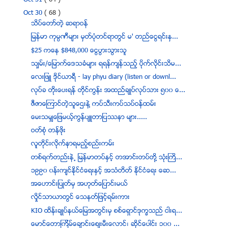
Oct 30
( 68 )
သိပ္ေတာ္တဲ့ ဆရာဝန္
ျမန္မာ ကုမၸဏီမ်ား မွတ္ပုံတင္ရာတြင္ မ' တည္ေငြရင္းႏွ...
$25 ကေန $848,000 ေငြပြားသြားသူ
သၽွမ္း/ေျမာက္ေဒသခံမ်ား ရရန္က်န္သည့္ ပိုက္လိုင္းသိမ...
ေလးျဖဴ ဒုိင္ယာရီ - lay phyu diary (listen or downl...
လုပ္ခ တိုးေပးရန္ တိုင္ကြန္း အထည္ခ်ဳပ္လုပ္သား ၅၀၀ ေ...
ဇီဇာေၾကာင္တဲ့သူေဌးနဲ႔ ကပ္သီးကပ္သပ္ဝန္ထမ္း
ေမးသမွ်ေျဖမယ့္ကြန္ပ်ဴတာျပႆနာ မ်ား.....
ဝတ္စုံ တန္ဖုိး
လူတိုင္းလိုက္နာရမည့္စည္းကမ္း
တစ္ရက္တည္းနဲ႕ ျမန္မာတပ္ႏွင့္ တအာင္းတပ္တုိ႔ သုံးႀကိ...
၁၉၉၀ ၀န္းက်င္ႏိုင္ငံေရးႏွင့္ အသံတိတ္ ႏိုင္ငံေရး ေဆ...
အေဟာင္းျပဳတ္မွ အဟုတ္ေျပာင္းမယ္
လိႈင္သာယာတြင္ ေသနတ္ျဖင့္ရမ္းကား
KIO ထိန္းခ်ဳပ္နယ္ေျမအတြင္းမွ စစ္ေရွာင္ဒုကၡသည္ ငါးရ...
ေမာင္ေတာၾကိမ္ေခ်ာင္းေစ်းမီးေလာင္၊ ဆိုင္ေပါင္း ၁၀၀ ...