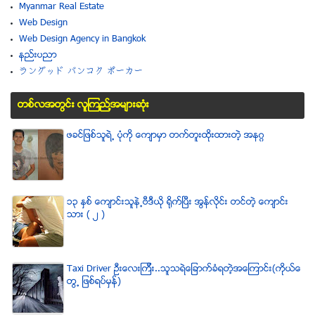
Myanmar Real Estate
Web Design
Web Design Agency in Bangkok
နည္းပညာ
ラングッド バンコク ポーカー
တစ္လအတြင္း လူၾကည္႔အမ်ားဆံုး
ဖခင္ျဖစ္သူရဲ႕ ပံုကို ေက်ာမွာ တက္တူးထိုးထားတဲ့ အနဂၢ
၁၃ ႏွစ္ ေက်ာင္းသူနဲ႕ဗီဒီယို ရိုက္ျပီး အြန္လိုင္း တင္တဲ့ ေက်ာင္း
သား ( ၂ )
Taxi Driver ဦးေလးၾကီး..သူသရဲေျခာက္ခံရတဲ့အေၾကာင္း(ကိုယ္ေ
တြ႕ ျဖစ္ရပ္မွန္)