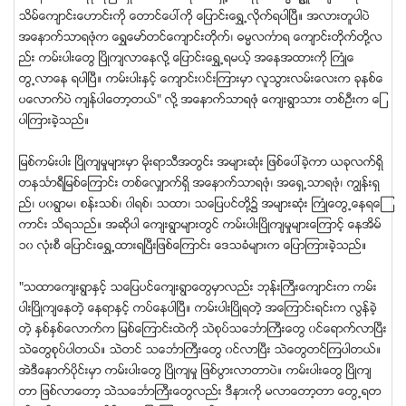
သိမ္ေက်ာင္းေဟာင္းကို ေတာင္ေပၚကို ေျပာင္းေရႊ႕လိုက္ရပါၿပီ။ အလားတူပါပဲ
အေနာက္သာရဖံုက ေရႊေမာ္တင္ေက်ာင္းတိုက္၊ ဓမၼလကၤာရ ေက်ာင္းတိုက္တို႔လ
ည္း ကမ္းပါးေတြ ၿပိဳက်လာေနလို႔ ေျပာင္းေရႊ႕ရမယ့္ အေနအထားကုိ ႀကံဳေ
တြ႕လာေန ရပါၿပီ။ ကမ္းပါးႏွင့္ ေက်ာင္း၀င္းၾကားမွာ လူသြားလမ္းေလးက ခုနစ္ေ
ပေလာက္ပဲ က်န္ပါေတာ့တယ္" လို႔ အေနာက္သာရဖံု ေက်းရြာသား တစ္ဦးက ေျ
ပာၾကားခဲ့သည္။
ျမစ္ကမ္းပါး ၿပိဳက်မႈမ်ားမွာ မိုးရာသီအတြင္း အမ်ားဆံုး ျဖစ္ေပၚခဲ့ကာ ယခုလက္ရွိ
တနသၤာရီျမစ္ေၾကာင္း တစ္ေလွ်ာက္ရွိ အေနာက္သာရဖံု၊ အေရွ႕သာရဖံု၊ ကြၽန္းရွ
ည္၊ ပ၀ရြာမ၊ စန္းသစ္၊ ၀ါရစ္၊ သထာ၊ သေျပပင္တို႔၌ အမ်ားဆံုး ႀကံဳေတြ႕ေနရေၾ
ကာင္း သိရသည္။ အဆိုပါ ေက်းရြာမ်ားတြင္ ကမ္းပါးၿပိဳက်မႈမ်ားေၾကာင့္ ေနအိမ္
၁၀ လံုးစီ ေျပာင္းေရႊ႕ထားရၿပီးျဖစ္ေၾကာင္း ေဒသခံမ်ားက ေျပာၾကားခဲ့သည္။
"သထာေက်းရြာႏွင့္ သေျပပင္ေက်းရြာေတြမွာလည္း ဘုန္းႀကီးေက်ာင္းက ကမ္း
ပါးၿပိဳက်ေနတဲ့ ေနရာႏွင့္ ကပ္ေနပါၿပီ။ ကမ္းပါးၿပိဳရတဲ့ အေၾကာင္းရင္းက လြန္ခဲ့
တဲ့ ႏွစ္ႏွစ္ေလာက္က ျမစ္ေၾကာင္းထဲကို သဲစုပ္သေဘၤာႀကီးေတြ ၀င္ေရာက္လာၿပီး
သဲေတြစုုပ္ပါတယ္။ သဲတင္ သေဘၤာႀကီးေတြ ၀င္လာၿပီး သဲေတြတင္ၾကပါတယ္။
အဲဒီေနာက္ပိုင္းမွာ ကမ္းပါးေတြ ၿပိဳက်မႈ ျဖစ္ပြားလာတာပဲ။ ကမ္းပါးေတြ ၿပိဳက်
တာ ျဖစ္လာေတာ့ သဲသေဘၤာႀကီးေတြလည္း ဒီနားကို မလာေတာ့တာ ေတြ႕ရတ