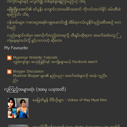
ေဆာ္ဒီအာေရးဗီးယားတြင္ မားစ္ေရာဂါ ျဖစ္ပြားသူ ၃၄၅ ဦ...
က္လိုင္းမ်ားႏွင့္ မလြတ္၍ တစ္ႏွစ္ခြဲခန္႔ၾကာမည္ဟု သိရ
အသံခ်ဲ႕စက္ တစ္လံုးေၾကာင့္ မံုရြာမွာ တစ္ရြာလံုးမီးေ...
မၿဖိဳးၿဖိဳးေအာင္၏ ခင္ပြန္း ေက်ာင္းသားေခါင္းေဆာင္ ကိုလင္းထက္ႏိုင္ ဖမ္းဆီးခံ
ရေၾကာင္း သိရ
ရခုိင္ျပည္နယ္တြင္ NGO မ်ား လုပ္ကိုင္မႈမ်ားကို ေစာင...
၀န္ထမ္းမ်ား လစာေငြအရစ္က်စုေဆာင္း၍ အိမ္ရာ၀ယ္ယူႏုိင္မည့္အစီအစဥ္ စတ
ဒဂံုဧရာ အေ၀းေျပး၀င္းအတြင္း စိတ္ႂကြေဆးျပား မ်ားႏွင္...
င္မည္
မူးယစ္ေဆးသံုးစြဲသည့္ မီးရထားရဲ တခ်ိဳ႕ေၾကာင့္ မီးရထ...
လည္ေခ်ာင္းထဲမွာ အစာပိုက္ထည့္ထားရလုိ႔ သီခ်င္းဆုိရတာ အခက္အခဲေတြ ႀ
ရန္ကုန္တိရစၦာန္ဥယ်ာဥ္အား တစ္ႏွစ္ က်ပ္သိန္း ၇၀၀ ျဖင...
ကံဳေနရတယ္လို႔ ဖြင့္ဟလာတဲ့ ဆုိေတး
လမ္းေဆာက္ေရး အထူးအဖြဲ႕မွ ေထာ္လာဂ်ီယာဥ္ တိမ္းေမွာက္...
My Favourite
iPhone 6 တြင္ေကြးၫႊတ္သည့္ display အသံုးျပဳဖြယ္ရွိဟ...
Myanmar Website Tutorials
လက္ပံေတာင္းေတာင္ စီမံကိန္းရွိ လယ္တီသိမ္ကို အၿပီးၿဖ...
ကၽြမ္းက်င္စြာ အသုံးျပဳႏုိင္ရင္ အက်ိဳးမ်ားမယ့္ Facebook search
ရခုိင္တပ္မေတာ္တြင္ ကမန္လူမ်ိဳး အစၥလာမ္ဘာသာ၀င္မ်ားက...
Blogger Discussion
ဆုပန္ထြာနဲ႔ ကုိဥကၠာေက်ာ္တုိ႔ရဲ႕ ေစ့စပ္ပြဲ ကန္႔ကြက္...
Myanmar Blogger မ်ား၏ နည္းပညာ အခက္အခဲမ်ားကုိ အခမဲ့ ကူညီမ
ည္။
ေရသယံဇာတေပါႂကြယ္၀ေသာႏုိင္ငံမွ ေရငတ္ေနေသာ ျပည္သူမ်ား
လူၾကည့္အမ်ားဆုံး (အစမွ ယခုအထိ)
K Pop Concert တြင္ေဖ်ာ္ေျဖမည့္ ကိုရီးယားအနုပညာရွင္...
ယူကရိန္းအစိုးရပိုင္ အေဆာက္အဦးေတြ ထပ္မံသိမ္းပိုက္ခံရ
ေမျမတ္မြန္ ဗီဒီယုိမ်ား - Vidoes of May Myat Mon
လူသားအေရျပားအတု စမ္းသပ္ခန္းအတြင္း ထုတ္လုပ္ေအာင္ျမင္
ရိုးရိုးေအးေအး ကာရိုက္တာနဲ႔ေရာ၊ ခပ္သြက္သြက္ ဟာသကား...
ေပ်ာက္ဆံုးေလယာဥ္ ရွာေဖြသည့္ ႏိုင္ငံတကာ စံုစမ္းေထာက...