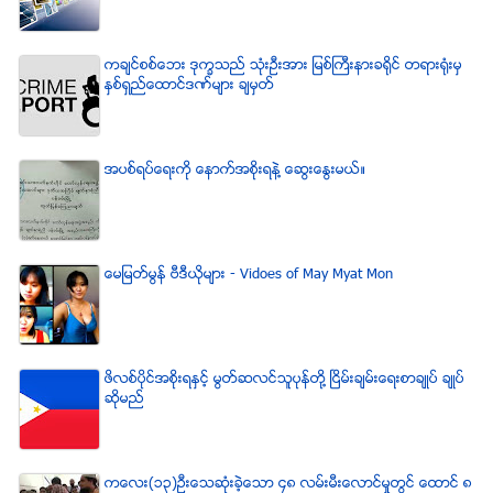
ကခ်င္စစ္ေဘး ဒုကၡသည္ သံုးဦးအား ျမစ္ႀကီးနားခရိုင္ တရားရံုးမွ
ႏွစ္ရွည္ေထာင္ဒဏ္မ်ား ခ်မွတ္
အပစ္ရပ္ေရးကို ေနာက္အစိုးရနဲ႔ ေဆြးေႏြးမယ္။
ေမျမတ္မြန္ ဗီဒီယုိမ်ား - Vidoes of May Myat Mon
ဖိလစ္ပိုင္အစိုးရႏွင့္ မြတ္ဆလင္သူပုန္တို႔ ၿငိမ္းခ်မ္းေရးစာခ်ဳပ္ ခ်ဳပ္
ဆိုမည္
ကေလး(၁၃)ဦးေသဆံုးခဲ့ေသာ ၄၈ လမ္းမီးေလာင္မႈတြင္ ေထာင္ ၈