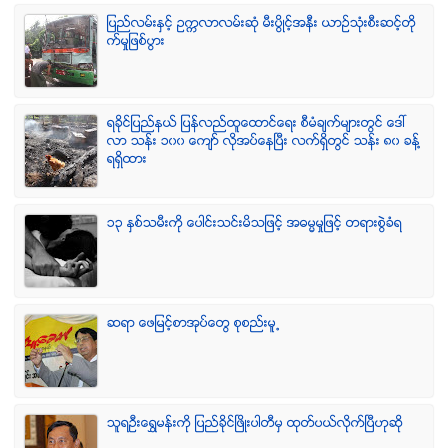
ျပည္လမ္းႏွင့္ ဥကၠလာလမ္းဆုံ မီးပြိဳင့္အနီး ယာဥ္သုံးစီးဆင့္တို
က္မႈျဖစ္ပြား
ရခုိင္ျပည္နယ္ ျပန္လည္ထူေထာင္ေရး စီမံခ်က္မ်ားတြင္ ေဒၚ
လာ သန္း ၁၀၀ ေက်ာ္ လုိအပ္ေနၿပီး လက္ရွိတြင္ သန္း ၈၀ ခန္႔
ရရွိထား
၁၃ ႏွစ္သမီးကို ေပါင္းသင္းမိသျဖင့္ အဓမၼမႈျဖင့္ တရားစြဲခံရ
ဆရာ ေဖျမင့္စာအုပ္ေတြ စုစည္းမူ႕
သူရဦးေရႊမန္းကို ျပည္ခိုင္ျဖိဳးပါတီမွ ထုတ္ပယ္လိုက္ျပီဟုဆို