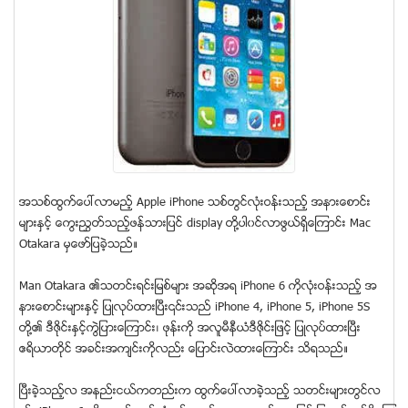
အသစ္ထြက္ေပၚလာမည့္ Apple iPhone သစ္တြင္လံုးဝန္းသည့္ အနားေစာင္း
မ်ားႏွင့္ ေကြးညႊတ္သည့္ဖန္သားျပင္ display တို႔ပါ၀င္လာဖြယ္ရွိေၾကာင္း Mac
Otakara မွေဖာ္ျပခဲ့သည္။
Man Otakara ၏သတင္းရင္းျမစ္မ်ား အဆိုအရ iPhone 6 ကိုလံုးဝန္းသည့္ အ
နားေစာင္းမ်ားႏွင့္ ျပဳလုပ္ထားၿပီး၎သည္ iPhone 4, iPhone 5, iPhone 5S
တို႔၏ ဒီဇိုင္းႏွင့္ကြဲျပားေၾကာင္း၊ ဖုန္းကို အလူမီနီယံဒီဇုိင္းျဖင့္ ျပဳလုပ္ထားၿပီး
ဧရိယာတိုင္ အခင္းအက်င္းကိုလည္း ေျပာင္းလဲထားေၾကာင္း သိရသည္။
ၿပီးခဲ့သည့္လ အနည္းငယ္ကတည္းက ထြက္ေပၚလာခဲ့သည့္ သတင္းမ်ားတြင္လ