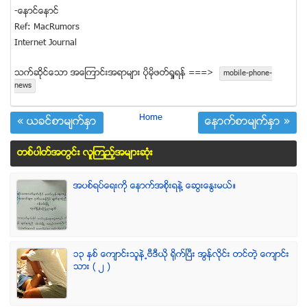
-ေနာင္ေနာင္
Ref: MacRumors
Internet Journal
သက္ဆုိင္ေသာ အေၾကာင္းအရာမ်ား ပုိမုိဖတ္ရႈရန္ ===>
mobile-phone-
news
Home
« ယခင္စာမ်က္ႏွာ
ေနာက္စာမ်က္ႏွာ »
တစ္ပါတ္အတြင္း လူၾကည့္အမ်ားဆံုး
အပစ္ရပ္ေရးကို ေနာက္အစိုးရနဲ႔ ေဆြးေႏြးမယ္။
၁၃ ႏွစ္ ေက်ာင္းသူနဲ႕ဗီဒီယို ရိုက္ျပီး အြန္လိုင္း တင္တဲ့ ေက်ာင္း
သား ( ၂ )