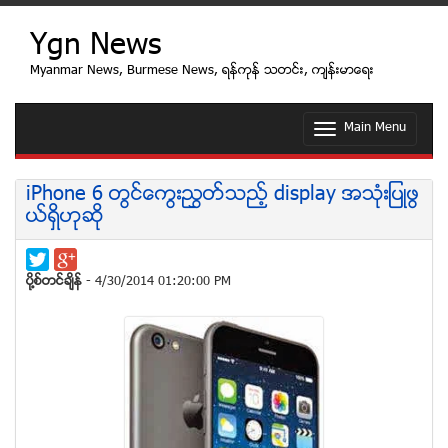
Ygn News
Myanmar News, Burmese News, ရန္ကုန္ သတင္း, က်န္းမာေရး
Main Menu
T
o
g
g
iPhone 6 တြင္ေကြးၫႊတ္သည့္ display အသံုးျပဳဖြ
l
ယ္ရွိဟုဆို
e
n
a
v
ပုိ႔စ္တင္ခ်ိန္
- 4/30/2014 01:20:00 PM
i
g
a
t
i
o
n