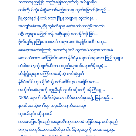
သဘာဝနည္းျဖင့္ သည္းေျခေက်ာက္ကို ဖယ္ရွားႏိုင္
တစ္ကိုယ္လံုး မီးစြဲေလာင္မည့္ေဘးမွ လြတ္ေျမာက္ခဲ့သည္...
ၿမိဳ႕တြင္းႏွင့္ နီးကပ္ေသာ ၿမိဳ႕နယ္မ်ားမွ တိုက္ခန္း...
အင္ဂ်င္ခန္းအပူရွိန္လြန္ကဲရာမွ ေမာ္ေတာ္ယာဥ္မီးေလာင္...
ပဋိပကၡမ်ား ေျဖရွင္းရန္ အစိုးရႏွင့္ ေကအိုင္အို ျမစ္...
ဗိုလ္ခ်ဳပ္မွဴးႀကီးေစာေမာင္ အနားေပး ခံရခ်ိန္အထိ အတူ...
ေနေရးအခက္ေၾကာင့္ အသက္ႏွင့္လဲ ထြက္ေပါက္ရွာေသာအခါ
ေရသယံဇာတ ေပါႂကြယ္၀ေသာ ႏုိင္ငံမွ ေရငတ္ေနေသာ ျပည္သူမ်ား
တံခါးေသာ့ကုိ ဖ်က္ဆီးကာ ပစၥည္းမ်ား၀င္ေရာက္ခုိးယူခ့ဲ...
ဆီခ်ိဳရိွသူမ်ား ေၾကာ္စားသင့္တဲ့ ကင္းပံုရြက္
ႏုိင္ငံေပါင္း ၇၁ ႏုိင္ငံသို႔ ရက္ေပါင္း ၃၀ အခ်ိန္အက...
အတိုက္အခံမ်ားကို ကူညီရန္ ဂ်ပန္အစိုးရကို ၀န္ႀကီးခ်ဳ...
DKBA ေနာက္ လိုက္ပါခဲ့ေသာ အိမ္ေထာင္စုအခ်ဳိ႕ ျပန္လည္...
နာဂစ္ေပးတဲ့ဒဏ္ရာ အခုထိမက်က္ေသးဘူး
သူငယ္ခ်င္း ဆုိရာ၀ယ္
အေဝးေျပးခရီးသည္ အထူးခရီးသြားအာမခံ မျဖစ္မေန ဝယ္ရမည္
၁၉၇၄ အလုပ္သမားသပိတ္မွာ ပါ၀င္ခဲ့သူေတြကို ေမေဒးေန႔တြ...