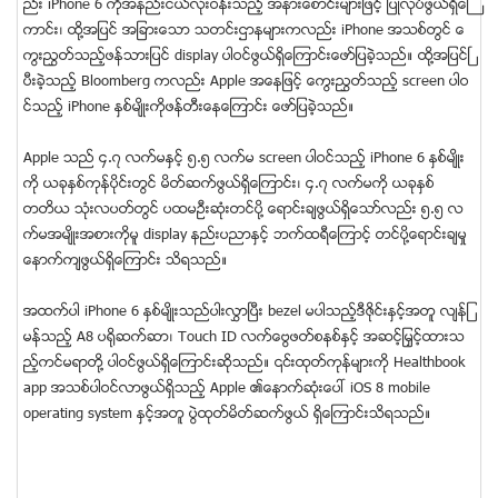
ည္း iPhone 6 ကိုအနည္းငယ္လံုးဝန္းသည့္ အနားေစာင္းမ်ားျဖင့္ ျပဳလုပ္ဖြယ္ရွိေၾ
ကာင္း၊ ထို႔အျပင္ အျခားေသာ သတင္းဌာနမ်ားကလည္း iPhone အသစ္တြင္ ေ
ကြးၫႊတ္သည့္ဖန္သားျပင္ display ပါဝင္ဖြယ္ရွိေၾကာင္းေဖာ္ျပခဲ့သည္။ ထို႔အျပင္ၿ
ပီးခဲ့သည့္ Bloomberg ကလည္း Apple အေနျဖင့္ ေကြးၫႊတ္သည့္ screen ပါဝ
င္သည့္ iPhone ႏွစ္မ်ိဳးကိုဖန္တီးေနေၾကာင္း ေဖာ္ျပခဲ့သည္။
Apple သည္ ၄.၇ လက္မႏွင့္ ၅.၅ လက္မ screen ပါဝင္သည့္ iPhone 6 ႏွစ္မ်ိဳး
ကို ယခုႏွစ္ကုန္ပိုင္းတြင္ မိတ္ဆက္ဖြယ္ရွိေၾကာင္း၊ ၄.၇ လက္မကို ယခုႏွစ္
တတိယ သံုးလပတ္တြင္ ပထမဦးဆံုးတင္ပို႔ ေရာင္းခ်ဖြယ္ရွိေသာ္လည္း ၅.၅ လ
က္မအမ်ိဳးအစားကိုမူ display နည္းပညာႏွင့္ ဘက္ထရီေၾကာင့္ တင္ပို႔ေရာင္းခ်မႈ
ေနာက္က်ဖြယ္ရွိေၾကာင္း သိရသည္။
အထက္ပါ iPhone 6 ႏွစ္မ်ိဳးသည္ပါးလႊာၿပီး bezel မပါသည့္ဒီဇိုင္းႏွင့္အတူ လ်န္ျ
မန္သည့္ A8 ပ႐ိုဆက္ဆာ၊ Touch ID လက္ေဗြဖတ္စနစ္ႏွင့္ အဆင့္ျမႇင့္ထားသ
ည့္ကင္မရာတို႔ ပါဝင္ဖြယ္ရွိေၾကာင္းဆိုသည္။ ၎ထုတ္ကုန္မ်ားကို Healthbook
app အသစ္ပါဝင္လာဖြယ္ရွိသည့္ Apple ၏ေနာက္ဆံုးေပၚ iOS 8 mobile
operating system ႏွင့္အတူ ပြဲထုတ္မိတ္ဆက္ဖြယ္ ရွိေၾကာင္းသိရသည္။