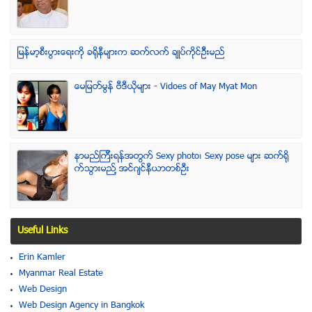
ျမန္မာ့စီးပြားေရးကို ခရိုနီမ်ားက ဆက္လက္ ခ်ဳပ္ကိုင္ဥိီးမည္
ေမျမတ္မြန္ ဗီဒီယုိမ်ား - Vidoes of May Myat Mon
နာမည္ၾကီးရန္အတြက္ Sexy photo၊ Sexy pose မ်ား ဆက္ရို
က္သြားမည္႔ အင္ဂ်င္နီယာတစ္ဦး
Useful Links
Erin Kamler
Myanmar Real Estate
Web Design
Web Design Agency in Bangkok