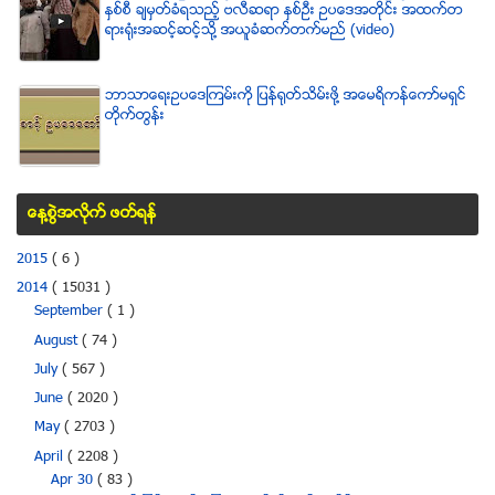
ႏွစ္စီ ခ်မွတ္ခံရသည့္ ဗလီဆရာ ႏွစ္ဦး ဥပေဒအတိုင္း အထက္တ
ရားရံုးအဆင့္ဆင့္သို႔ အယူခံဆက္တက္မည္ (video)
ဘာသာေရးဥပေဒၾကမ္းကို ျပန္ရုတ္သိမ္းဖို႔ အေမရိကန္ေကာ္မရွင္
တိုက္တြန္း
ေန႔စြဲအလိုက္ ဖတ္ရန္
2015
( 6 )
2014
( 15031 )
September
( 1 )
August
( 74 )
July
( 567 )
June
( 2020 )
May
( 2703 )
April
( 2208 )
Apr 30
( 83 )