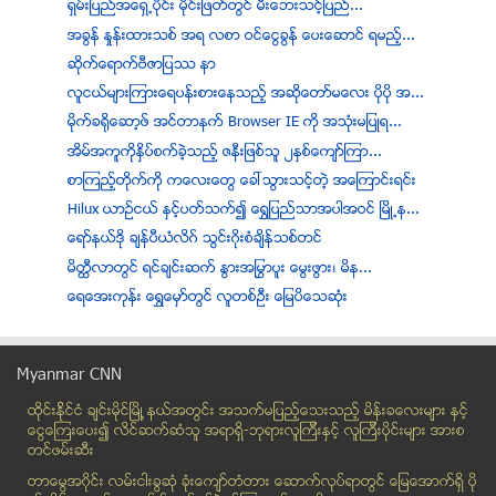
ရွမ္းျပည္အေရွ႕ပိုင္း မိုင္းျဖတ္တြင္ မီးေဘးသင့္ျပည္...
အခြန္ ႏႈန္းထားသစ္ အရ လစာ ဝင္ေငြခြန္ ေပးေဆာင္ ရမည့္...
ဆုိက္ေရာက္ဗီဇာျပႆ နာ
လူငယ္မ်ားၾကားေရပန္းစားေနသည့္ အဆိုေတာ္မေလး ပိုပို အ...
မိုက္ခ႐ိုေဆာ့ဖ္ အင္တာနက္ Browser IE ကို အသုံးမျပဳရ...
အိမ္အကူကိုႏွိပ္စက္ခဲ့သည့္ ဇနီးျဖစ္သူ ၂ႏွစ္ေက်ာ္ၾကာ...
စာၾကည့္တုိက္ကုိ ကေလးေတြ ေခၚသြားသင့္တဲ့ အေၾကာင္းရင္း
Hilux ယာဥ္ငယ္ ႏွင့္ပတ္သက္၍ ေရႊျပည္သာအပါအဝင္ ၿမိဳ႕န...
ေရာ္နယ္ဒုိ ခ်န္ပီယံလိဂ္ သြင္းဂုိးစံခ်ိန္သစ္တင္
မိတၳီလာတြင္ ရင္ခ်င္းဆက္ ႏြားအႁမႊာပူး ေမြးဖြား၊ မိန...
ေရေအးကုန္း ေရႊေမွာ္တြင္ လူတစ္ဦး ေျမပိေသဆံုး
အိုဘားမားရဲ႕ ျမန္မာႏိုင္ငံအေပၚ မြတ္ဆလင္မ်ားႏွင့္ပတ...
ႏွစ္စဥ္သစ္ခိုးထုတ္မႈ ဖမ္းဆီးေနေသာ္လည္း က်ဆင္းသြားျ...
Myanmar CNN
႐ုရွား လိုလားသည့္ ခဲြထြက္ေရးသမားေတြ အစိုးရ အေဆာက္အ...
ထိုင္းနို္င္ငံ ခ်င္းမိုင္ျမိဳ ့နယ္အတြင္း အသက္မျပည့္ေသးသည့္ မိန္းခေလးမ်ား နွင့္
သစ္လုံးတင္ဒါေစ်း က်ဆင္းလို႔ သစ္လုပ္ငန္းရွင္ေတြ အဆင...
ေငြေၾကးေပး၍ လိင္ဆက္ဆံသူ အရာရွိ-ဘုရားလူၾကီးနွင့္ လူၾကီးပိုင္းမ်ား အားစ
အီရတ္ႏိုင္ငံ ဘဂၢဒက္ၿမိဳ႕တြင္ ေရြးေကာက္ပြဲေၾကာင့္ လ...
တင္ဖမ္းဆီး
ႏိုင္ငံတကာသတင္းေထာက္မ်ားအား ျပည္၀င္ခြင့္ဗီဇာ ေျပာင...
တာေမြအ၀ိုင္း လမ္းငါးခြဆံု ခံုးေက်ာ္တံတား ေဆာက္လုပ္ရာတြင္ ေျမေအာက္ရွိ ပို