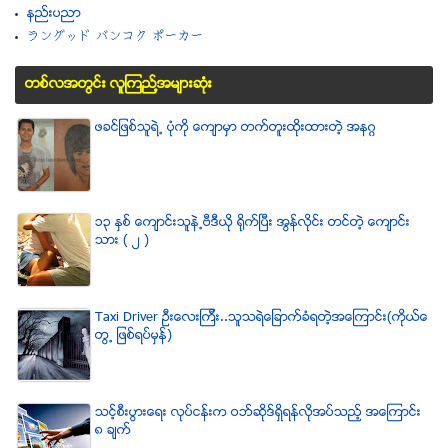
နည္းပညာ
ラングッド バンコク ポーカー
တစ္လအတြင္း လူၾကည္႔အမ်ားဆံုး
ဖခင္ျဖစ္သူရဲ႕ ပံုကို ေက်ာမွာ တက္တူးထိုးထားတဲ့ အနဂၢ
၁၃ ႏွစ္ ေက်ာင္းသူနဲ႕ဗီဒီယို ရိုက္ျပီး အြန္လိုင္း တင္တဲ့ ေက်ာင္း
သား ( ၂ )
Taxi Driver ဦးေလးၾကီး..သူသရဲေျခာက္ခံရတဲ့အေၾကာင္း(ကိုယ္ေ
တြ႕ ျဖစ္ရပ္မွန္)
သင့္စီးပြားေရး လုပ္ငန္းက ဝဘ္ဆိုဒ္ရွိရန္လိုအပ္သည့္ အေၾကာင္း
၈ ခ်က္