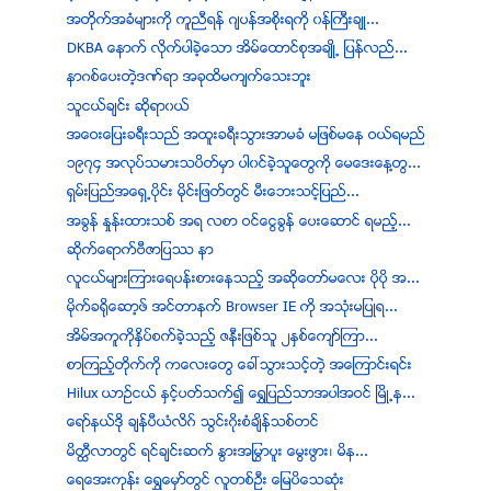
အတိုက္အခံမ်ားကို ကူညီရန္ ဂ်ပန္အစိုးရကို ၀န္ႀကီးခ်ဳ...
DKBA ေနာက္ လိုက္ပါခဲ့ေသာ အိမ္ေထာင္စုအခ်ဳိ႕ ျပန္လည္...
နာဂစ္ေပးတဲ့ဒဏ္ရာ အခုထိမက်က္ေသးဘူး
သူငယ္ခ်င္း ဆုိရာ၀ယ္
အေဝးေျပးခရီးသည္ အထူးခရီးသြားအာမခံ မျဖစ္မေန ဝယ္ရမည္
၁၉၇၄ အလုပ္သမားသပိတ္မွာ ပါ၀င္ခဲ့သူေတြကို ေမေဒးေန႔တြ...
ရွမ္းျပည္အေရွ႕ပိုင္း မိုင္းျဖတ္တြင္ မီးေဘးသင့္ျပည္...
အခြန္ ႏႈန္းထားသစ္ အရ လစာ ဝင္ေငြခြန္ ေပးေဆာင္ ရမည့္...
ဆုိက္ေရာက္ဗီဇာျပႆ နာ
လူငယ္မ်ားၾကားေရပန္းစားေနသည့္ အဆိုေတာ္မေလး ပိုပို အ...
မိုက္ခ႐ိုေဆာ့ဖ္ အင္တာနက္ Browser IE ကို အသုံးမျပဳရ...
အိမ္အကူကိုႏွိပ္စက္ခဲ့သည့္ ဇနီးျဖစ္သူ ၂ႏွစ္ေက်ာ္ၾကာ...
စာၾကည့္တုိက္ကုိ ကေလးေတြ ေခၚသြားသင့္တဲ့ အေၾကာင္းရင္း
Hilux ယာဥ္ငယ္ ႏွင့္ပတ္သက္၍ ေရႊျပည္သာအပါအဝင္ ၿမိဳ႕န...
ေရာ္နယ္ဒုိ ခ်န္ပီယံလိဂ္ သြင္းဂုိးစံခ်ိန္သစ္တင္
မိတၳီလာတြင္ ရင္ခ်င္းဆက္ ႏြားအႁမႊာပူး ေမြးဖြား၊ မိန...
ေရေအးကုန္း ေရႊေမွာ္တြင္ လူတစ္ဦး ေျမပိေသဆံုး