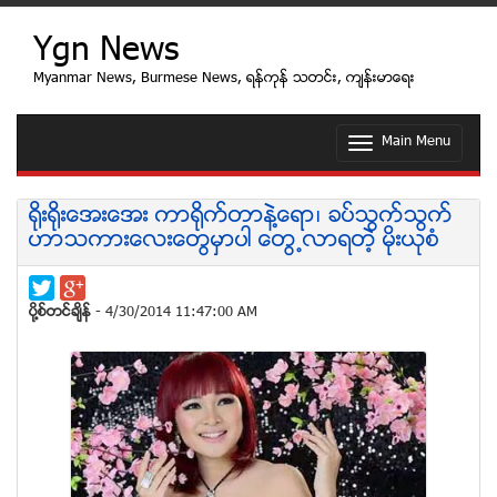
Ygn News
Myanmar News, Burmese News, ရန္ကုန္ သတင္း, က်န္းမာေရး
Main Menu
T
o
g
g
ရိုးရိုးေအးေအး ကာရိုက္တာနဲ႔ေရာ၊ ခပ္သြက္သြက္
l
ဟာသကားေလးေတြမွာပါ ေတြ႕လာရတဲ့ မုိးယုစံ
e
n
a
v
ပုိ႔စ္တင္ခ်ိန္
- 4/30/2014 11:47:00 AM
i
g
a
t
i
o
n