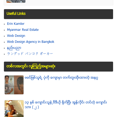
Useful Links
Erin Kamler
Myanmar Real Estate
Web Design
Web Design Agency in Bangkok
နည္းပညာ
ラングッド バンコク ポーカー
တစ္လအတြင္း လူၾကည္႔အမ်ားဆံုး
ဖခင္ျဖစ္သူရဲ႕ ပံုကို ေက်ာမွာ တက္တူးထိုးထားတဲ့ အနဂၢ
၁၃ ႏွစ္ ေက်ာင္းသူနဲ႕ဗီဒီယို ရိုက္ျပီး အြန္လိုင္း တင္တဲ့ ေက်ာင္း
သား ( ၂ )