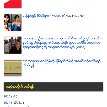
ေမျမတ္မြန္ ဗီဒီယုိမ်ား - Vidoes of May Myat Mon
ကေလး(၁၃)ဦးေသဆံုးခဲ့ေသာ ၄၈ လမ္းမီးေလာင္မႈတြင္ ေထာင္ ၈
ႏွစ္စီ ခ်မွတ္ခံရသည့္ ဗလီဆရာ ႏွစ္ဦး ဥပေဒအတိုင္း အထက္တ
ရားရံုးအဆင့္ဆင့္သို႔ အယူခံဆက္တက္မည္ (video)
ဘာသာေရးဥပေဒၾကမ္းကို ျပန္ရုတ္သိမ္းဖို႔ အေမရိကန္ေကာ္မရွင္
တိုက္တြန္း
ေန႔စြဲအလိုက္ ဖတ္ရန္
2015
( 6 )
2014
( 15031 )