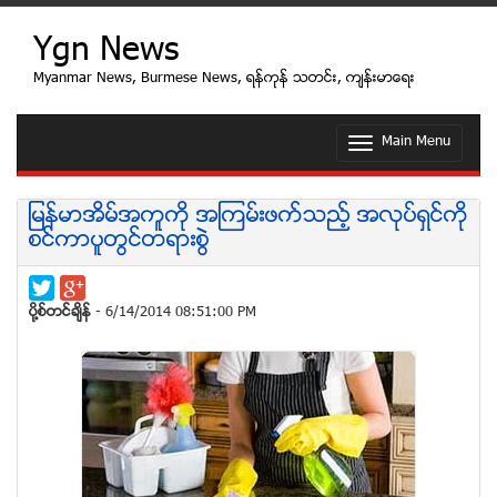
Ygn News
Myanmar News, Burmese News, ရန္ကုန္ သတင္း, က်န္းမာေရး
Main Menu
T
o
g
g
ျမန္မာအိမ္အကူကို အၾကမ္းဖက္သည့္ အလုပ္ရွင္ကို
l
စင္ကာပူတြင္တရားစြဲ
e
n
a
v
ပုိ႔စ္တင္ခ်ိန္
- 6/14/2014 08:51:00 PM
i
g
a
t
i
o
n