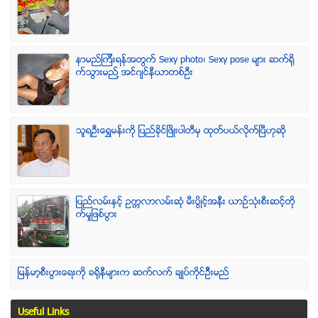
နာမည္ၾကီးရန္အတြက္ Sexy photo၊ Sexy pose မ်ား ဆက္ရို
က္သြားမည္႔ အင္ဂ်င္နီယာတစ္ဦး
သူရဦးေရႊမန္းကို ျပည္ခိုင္ျဖိဳးပါတီမွ ထုတ္ပယ္လိုက္ျပီဟုဆို
ျပည္လမ္းႏွင့္ ဥကၠလာလမ္းဆုံ မီးပြိဳင့္အနီး ယာဥ္သုံးစီးဆင့္တို
က္မႈျဖစ္ပြား
ျမန္မာ့စီးပြားေရးကို ခရိုနီမ်ားက ဆက္လက္ ခ်ဳပ္ကိုင္ဥိီးမည္
Useful Links