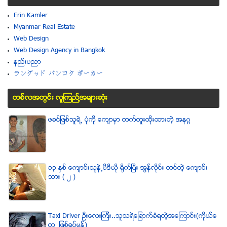
Erin Kamler
Myanmar Real Estate
Web Design
Web Design Agency in Bangkok
နည္းပညာ
ラングッド バンコク ポーカー
တစ္လအတြင္း လူၾကည္႔အမ်ားဆံုး
ဖခင္ျဖစ္သူရဲ႕ ပံုကို ေက်ာမွာ တက္တူးထိုးထားတဲ့ အနဂၢ
၁၃ ႏွစ္ ေက်ာင္းသူနဲ႕ဗီဒီယို ရိုက္ျပီး အြန္လိုင္း တင္တဲ့ ေက်ာင္း
သား ( ၂ )
Taxi Driver ဦးေလးၾကီး..သူသရဲေျခာက္ခံရတဲ့အေၾကာင္း(ကိုယ္ေ
တြ႕ ျဖစ္ရပ္မွန္)