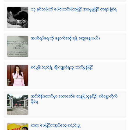
၁၃ ႏွစ္သမီးကို ေပါင္းသင္းမိသျဖင့္ အဓမၼမႈျဖင့္ တရားစြဲခံရ
အပစ္ရပ္ေရးကို ေနာက္အစိုးရနဲ႔ ေဆြးေႏြးမယ္။
ခင္ပြန္းသည္ရဲ႕ ခ်ီးက်ဴးခံရသူ သက္မြန္ျမင့္
အင္းစိန္ေထာင္မွာ အစာငတ္ခံ ဆႏၵျပသူႏွစ္ဦး စစ္ေခြးတုိက္
ပုိ႔ခံရ
ဆရာ ေဖျမင့္စာအုပ္ေတြ စုစည္းမူ႕