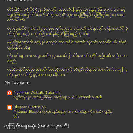
Myanmar CNN
မဟာသႏၲိသုခေက်ာင္းကိစၥ သမၼတဦးသိန္းစိန္ ၀င္ေရာက္ေျဖ...
ထိုင္းနို္င္ငံ ခ်င္းမိုင္ျမိဳ ့နယ္အတြင္း အသက္မျပည့္ေသးသည့္ မိန္းခေလးမ်ား နွင့္
ပ႐ိုတိန္းျမင့္မားသည့္ အစားအေသာက္မ်ား စားျခင္းျဖင့္...
ေငြေၾကးေပး၍ လိင္ဆက္ဆံသူ အရာရွိ-ဘုရားလူၾကီးနွင့္ လူၾကီးပိုင္းမ်ား အားစ
စပိန္နိုင္ငံတြင္ အလြန္ရွားပါးေသာ ေခြးစိမ္းေလး နွစ္...
တင္ဖမ္းဆီး
စည္းကမ္းမဲ့ေမာ္ေတာ္ယာဥ္ တိုင္ၾကားသူ၏ကိုယ္ေရးအခ်က္အ...
တာေမြအ၀ိုင္း လမ္းငါးခြဆံု ခံုးေက်ာ္တံတား ေဆာက္လုပ္ရာတြင္ ေျမေအာက္ရွိ ပို
ဆင္တစ္ေကာင္ရဲ႕ ရန္ျပဳျခင္းကေန အံၾသဖြယ္ရာ လြတ္ေျမာက...
က္လိုင္းမ်ားႏွင့္ မလြတ္၍ တစ္ႏွစ္ခြဲခန္႔ၾကာမည္ဟု သိရ
အဂၤလန္-အီတလီပြဲစဥ္ကစားမည့္ Amazonia Arena ကြင္း ျမ...
မၿဖိဳးၿဖိဳးေအာင္၏ ခင္ပြန္း ေက်ာင္းသားေခါင္းေဆာင္ ကိုလင္းထက္ႏိုင္ ဖမ္းဆီးခံ
ရေၾကာင္း သိရ
ကမၻာ႔ဖလား အဖြင့္ပြဲစဥ္တြင္ ပထမဆံုး ကိုယ့္ဂိုးကိုယ္...
၀န္ထမ္းမ်ား လစာေငြအရစ္က်စုေဆာင္း၍ အိမ္ရာ၀ယ္ယူႏုိင္မည့္အစီအစဥ္ စတ
Facebook Messenger မွတစ္ဆင့္ ၁၅ စကၠန္႔စာ ဗီဒီယိုမ်...
င္မည္
ယူကရိန္း စစ္ဘက္ေလယာဥ္တစ္စီးပစ္ခ်ခံရၿပီး လုိက္ပါလာသ...
လည္ေခ်ာင္းထဲမွာ အစာပိုက္ထည့္ထားရလုိ႔ သီခ်င္းဆုိရတာ အခက္အခဲေတြ ႀ
အစိုးရအဖြဲ႔၀င္ေတြရဲ႕ ျပည္သူအေပၚလြဲမွားတဲ့ ျပဳမႈေျပ...
ကံဳေနရတယ္လို႔ ဖြင့္ဟလာတဲ့ ဆုိေတး
ကမၻာေပၚတြင္ အခ်မ္းသာဆံုး ႐ုပ္ရွင္မင္းသား (၁၀)ဦး
My Favourite
သံဃာေတြ ကို လူဝတ္လဲမွု အေပၚတုံ႔ျပန္သံမ်ား
Myanmar Website Tutorials
လန္ဒန္ဆရာေတာ္လြတ္ေရး ၿဗိတိသၽွအစိုးရကူမယ္
ကၽြမ္းက်င္စြာ အသုံးျပဳႏုိင္ရင္ အက်ိဳးမ်ားမယ့္ Facebook search
အသက္(၂၉)ႏွစ္ အရြယ္တြင္ ေဘာလံုးသမား ဘဝမွ အနားယူသြား...
Blogger Discussion
Sansung ရဲ႕ ေနာက္ဆံုးထြက္ Galaxy Tab S နဲ႔ iPad ႏိ...
Myanmar Blogger မ်ား၏ နည္းပညာ အခက္အခဲမ်ားကုိ အခမဲ့ ကူညီမ
ည္။
ၾသစေၾတးလ်ကို အႏိုင္ယူၿပီး အုပ္စု(ခ) ဒုတိယေနရာကို ခ...
လူၾကည့္အမ်ားဆုံး (အစမွ ယခုအထိ)
သံဃာသင္းခဲြသူရဲ႕ အက်ိဳးရလာဒ္