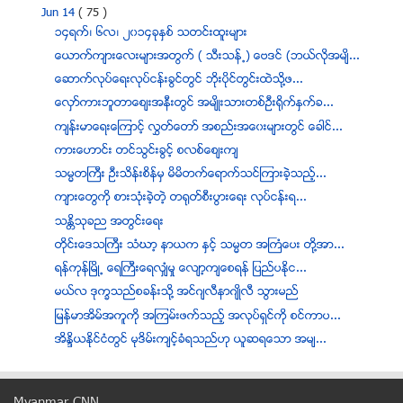
Jun 14
( 75 )
၁၄ရက္၊ ၆လ၊ ၂၀၁၄ခုႏွစ္ သတင္းထူးမ်ား
ေယာက္က်ားေလးမ်ားအတြက္ ( သီးသန္႕) ေဗဒင္ (ဘယ္လိုအမ်ိ...
ေဆာက္လုပ္ေရးလုပ္ငန္းခြင္တြင္ ဘိုးပိုင္တြင္းထဲသို႔ဖ...
ေလွာ္ကားဘူတာေစ်းအနီးတြင္ အမ်ိဳးသားတစ္ဦးရိုက္ႏွက္ခ...
က်န္းမာေရးေၾကာင့္ လႊတ္ေတာ္ အစည္းအေ၀းမ်ားတြင္ ေခါင္...
ကားေဟာင္း တင္သြင္းခြင့္ စလစ္ေစ်းက်
သမၼတႀကီး ဦးသိန္းစိန္မွ မိမိတက္ေရာက္သင္ၾကားခဲ့သည့္...
က်ားေတြကို စားသုံးခဲ့တဲ့ တ႐ုတ္စီးပြားေရး လုပ္ငန္းရ...
သႏၲိသုခည အတြင္းေရး
တိုင္းေဒသႀကီး သံဃာ့ နာယက ႏွင့္ သမၼတ အႀကံေပး တို႔အာ...
ရန္ကုန္ၿမိဳ႕ ေရႀကီးေရလွ်ံမႈ ေလ်ာ့က်ေစရန္ ျပည္ပႏိုင...
မယ္လ ဒုကၡသည္စခန္းသို႔ အင္ဂ်လီနာဂ်ဳိလီ သြားမည္
ျမန္မာအိမ္အကူကို အၾကမ္းဖက္သည့္ အလုပ္ရွင္ကို စင္ကာပ...
အိႏၵိယႏိုင္ငံတြင္ မုဒိမ္းက်င့္ခံရသည္ဟု ယူဆရေသာ အမ်...
သူ႕ဒုကၡ - ဟာသ
လီနင္ အေပါ့သြားေနတဲ့ပုံ ရုပ္ထု ကို စိုက္ထူခဲ့တဲ့ ပ...