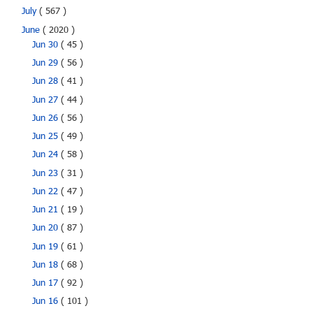
July
( 567 )
June
( 2020 )
Jun 30
( 45 )
Jun 29
( 56 )
Jun 28
( 41 )
Jun 27
( 44 )
Jun 26
( 56 )
Jun 25
( 49 )
Jun 24
( 58 )
Jun 23
( 31 )
Jun 22
( 47 )
Jun 21
( 19 )
Jun 20
( 87 )
Jun 19
( 61 )
Jun 18
( 68 )
Jun 17
( 92 )
Jun 16
( 101 )