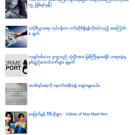
Taxi Driver ဦးေလးၾကီး..သူသရဲေျခာက္ခံရတဲ့အေၾကာင္း(ကိုယ္ေ
တြ႕ ျဖစ္ရပ္မွန္)
သင့္စီးပြားေရး လုပ္ငန္းက ဝဘ္ဆိုဒ္ရွိရန္လိုအပ္သည့္ အေၾကာင္း
၈ ခ်က္
ကခ်င္စစ္ေဘး ဒုကၡသည္ သံုးဦးအား ျမစ္ႀကီးနားခရိုင္ တရားရံုးမွ
ႏွစ္ရွည္ေထာင္ဒဏ္မ်ား ခ်မွတ္
အပစ္ရပ္ေရးကို ေနာက္အစိုးရနဲ႔ ေဆြးေႏြးမယ္။
ေမျမတ္မြန္ ဗီဒီယုိမ်ား - Vidoes of May Myat Mon