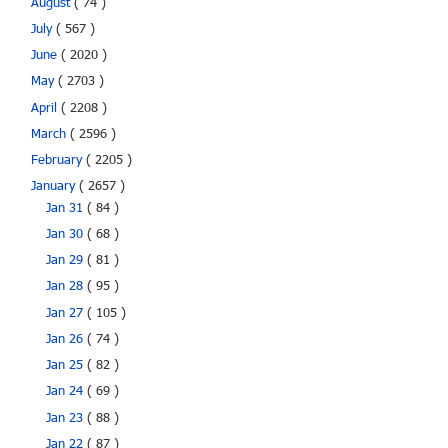
August
( 74 )
July
( 567 )
June
( 2020 )
May
( 2703 )
April
( 2208 )
March
( 2596 )
February
( 2205 )
January
( 2657 )
Jan 31
( 84 )
Jan 30
( 68 )
Jan 29
( 81 )
Jan 28
( 95 )
Jan 27
( 105 )
Jan 26
( 74 )
Jan 25
( 82 )
Jan 24
( 69 )
Jan 23
( 88 )
Jan 22
( 87 )