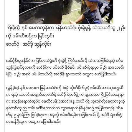
ၿပီးခဲ့တဲ့ ႏွစ္ ေမလတုန္းက ျမန္မာသံ႐ံုး ဗံုးခြဲမႈနဲ႔ သံသယရွိသူ ၂ ဦး
ကို ဖမ္းဆီးစဥ္က ျမင္ကြင္၊
ဓာတ္ပံု- အင္ဒုိ အြန္လိုင္း
အင္ဒုိနီးရွားႏုိင္ငံက ျမန္မာသံ႐ံုးကို ဗံုးခြဲဖို႔ ႀကံစီတယ္လို႔ သံသယျဖစ္ခံရတဲ့ စစ္ေ
သြးၾကြအုပ္စုတစုကို အင္ဒုိရဲက ပစ္ခတ္ ႏွိမ္နင္း ဖမ္းဆီးခဲ့ရာမွာ ၆ ဦး အေသဖမ္း
မိၿပီး ၁ ဦး အရွင္ ဖမ္းမိတယ္လို႔ အင္ဒုိနီးရွားသတင္းေတြက ေဖာ္ျပပါတယ္။
လြန္ခဲ့တဲ့ ႏွစ္ ေမလက ျမန္မာသံ႐ံုးကို ဗံုးခြဲ တုိက္ခိုက္မႈနဲ႔ ဖမ္းဆီးထားသူေတြဆီ
က ရတဲ့ သတင္းအခ်က္အလက္နဲ႔ အင္ဒုိ ရဲတပ္ဖြဲ႔႕က ဂ်ကာတာ ၿမိဳ႕ျပင္တေနရာ
က အစြန္းေရာက္အုပ္စု ေနထိုင္ပုန္းေအာင္းေန တယ္ လို႔ ယူဆရတဲ့ေနရာတခုကို
ႏွစ္သစ္ကူးည သန္းေခါင္ေလာက္က သြားေရာက္ႏွိမ္နင္းစဥ္ အျပန္အလွန္ ပစ္ခ
တ္မႈ ၉ နာရီၾကာ ျဖစ္ခဲ့ရာက အခုလုိ ဖမ္းဆီးရမိတာျဖစ္တယ္လို႔ အင္ဒုိ ရဲတပ္ဖြဲ႔
တာဝန္ရွိသူက မေန႔က ေျပာပါတယ္။