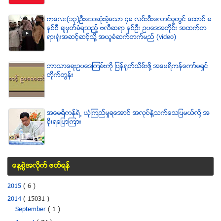
ကေလး(၁၃)ဦးေသဆံုးခဲ့ေသာ ၄၈ လမ္းမီးေလာင္မႈတြင္ ေထာင္ ၈
ႏွစ္စီ ခ်မွတ္ခံရသည့္ ဗလီဆရာ ႏွစ္ဦး ဥပေဒအတိုင္း အထက္တ
ရားရံုးအဆင့္ဆင့္သို႔ အယူခံဆက္တက္မည္ (video)
ဘာသာေရးဥပေဒၾကမ္းကို ျပန္ရုတ္သိမ္းဖို႔ အေမရိကန္ေကာ္မရွင္
တိုက္တြန္း
အေမရိကန္ရဲ႕ ယံုၾကည္မႈရေအာင္ အလုပ္နဲ႔သက္ေသျပမယ္လုိ႔ အ
စုိးရေျပာၾကား
ေန႔စြဲအလိုက္ ဖတ္ရန္
2015
( 6 )
2014
( 15031 )
September
( 1 )