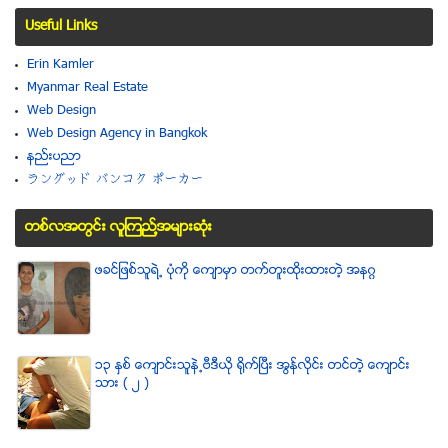
Useful Links
Erin Kamler
Myanmar Real Estate
Web Design
Web Design Agency in Bangkok
နည္းပညာ
ラングッド バンコク ポーカー
တစ္လအတြင္း လူၾကည္႔အမ်ားဆံုး
ဖခင္ျဖစ္သူရဲ႕ ပံုကို ေက်ာမွာ တက္တူးထိုးထားတဲ့ အနဂၢ
၁၃ ႏွစ္ ေက်ာင္းသူနဲ႕ဗီဒီယို ရိုက္ျပီး အြန္လိုင္း တင္တဲ့ ေက်ာင္း
သား ( ၂ )