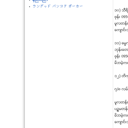
ラングッド バンコク ポーカー
၁၀) သီရ
ဖုန္း 09
မူလတန္း
ေက်ာင္
၁၁) ဓမၼ
ဘုန္းေတာ
ဖုန္း 09
မိဘမဲ့
၁၂) တိ
၇/၈ လမ္း
မူလတန္း
ပဥၥမတန္
မိဘမဲ့က
ေက်ာင္း