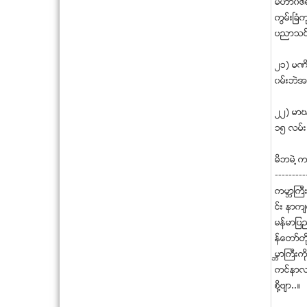
မဟာ၀ိဇ
ကြမ္းၿခံကု
ပညာသင္
၂၁) မဏ
၀မ္းဘဲအင
၂၂) မာဃ
၁၅ လမ္း
မိဘမဲ ့က
---------
ကမာၻႀကီ
င္း နာက်င
မန္မာျပ
န္ေတာ္တ
မၻာႀကီးက
ကင္နာလက
စို႔ဗ်ာ..။