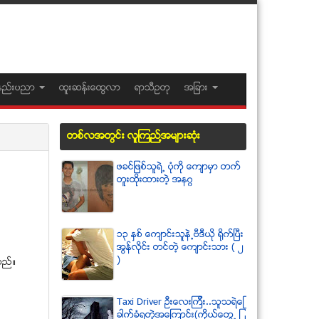
နည္းပညာ
ထူးဆန္းေထြလာ
ရာသီဥတု
အျခား
တစ္လအတြင္း လူၾကည္႔အမ်ားဆံုး
ဖခင္ျဖစ္သူရဲ႕ ပံုကို ေက်ာမွာ တက္
တူးထိုးထားတဲ့ အနဂၢ
၁၃ ႏွစ္ ေက်ာင္းသူနဲ႕ဗီဒီယို ရိုက္ျပီး
အြန္လိုင္း တင္တဲ့ ေက်ာင္းသား ( ၂
)
သည္။
Taxi Driver ဦးေလးၾကီး..သူသရဲေျ
ခာက္ခံရတဲ့အေၾကာင္း(ကိုယ္ေတြ႕ ျ