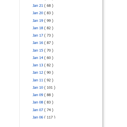
Jan 21
( 68 )
Jan 20
( 83 )
Jan 19
( 99 )
Jan 18
( 82 )
Jan 17
( 73 )
Jan 16
( 87 )
Jan 15
( 70 )
Jan 14
( 60 )
Jan 13
( 82 )
Jan 12
( 90 )
Jan 11
( 92 )
Jan 10
( 101 )
Jan 09
( 88 )
Jan 08
( 83 )
Jan 07
( 74 )
Jan 06
( 117 )
Jan 05
( 78 )