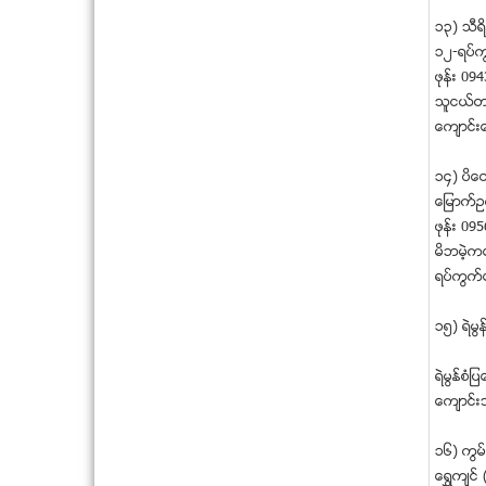
၁၃) သီရ
၁၂-ရပ္ကြ
ဖုန္း 0
သူငယ္တန
ေက်ာင္း
၁၄) ပိေ
ေျမာက္ဥ
ဖုန္း 09
မိဘမဲ့က
ရပ္ကြက္
၁၅) ရဲမြ
ရဲမြႏ္စံျ
ေက်ာင္း
၁၆) ကြမ္
ေရႊက်င္ 