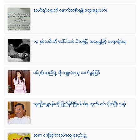
အပစ္ရပ္ေရးကို ေနာက္အစိုးရနဲ႔ ေဆြးေႏြးမယ္။
၁၃ ႏွစ္သမီးကို ေပါင္းသင္းမိသျဖင့္ အဓမၼမႈျဖင့္ တရားစြဲခံရ
ခင္ပြန္းသည္ရဲ႕ ခ်ီးက်ဴးခံရသူ သက္မြန္ျမင့္
သူရဦးေရႊမန္းကို ျပည္ခိုင္ျဖိဳးပါတီမွ ထုတ္ပယ္လိုက္ျပီဟုဆို
ဆရာ ေဖျမင့္စာအုပ္ေတြ စုစည္းမူ႕