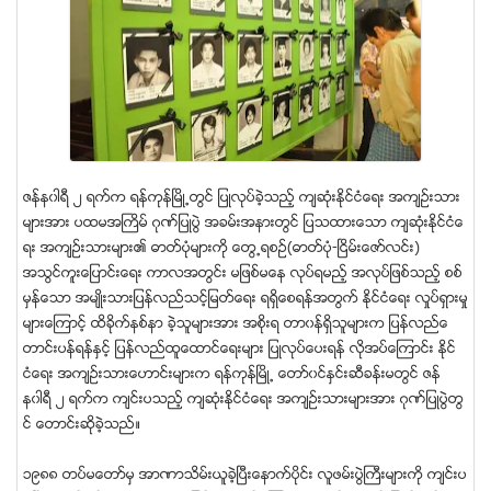
ဇန္န၀ါရီ ၂ ရက္က ရန္ကုန္ၿမိဳ႕တြင္ ျပဳလုပ္ခဲ့သည့္ က်ဆုံးႏိုင္ငံေရး အက်ဥ္းသား
မ်ားအား ပထမအႀကိမ္ ဂုဏ္ျပဳပြဲ အခမ္းအနားတြင္ ျပသထားေသာ က်ဆုံးႏုိင္ငံေ
ရး အက်ဥ္းသားမ်ား၏ ဓာတ္ပုံမ်ားကို ေတြ႕ရစဥ္(ဓာတ္ပုံ-ၿငိမ္းေဇာ္လင္း)
အသြင္ကူးေျပာင္းေရး ကာလအတြင္း မျဖစ္မေန လုပ္ရမည့္ အလုပ္ျဖစ္သည့္ စစ္
မွန္ေသာ အမ်ဳိးသားျပန္လည္သင့္ျမတ္ေရး ရရွိေစရန္အတြက္ ႏိုင္ငံေရး လႈပ္ရွားမႈ
မ်ားေၾကာင့္ ထိခိုက္နစ္နာ ခဲ့သူမ်ားအား အစိုးရ တာ၀န္ရွိသူမ်ားက ျပန္လည္ေ
တာင္းပန္ရန္ႏွင့္ ျပန္လည္ထူေထာင္ေရးမ်ား ျပဳလုပ္ေပးရန္ လိုအပ္ေၾကာင္း ႏိုင္
ငံေရး အက်ဥ္းသားေဟာင္းမ်ားက ရန္ကုန္ၿမိဳ႕ ေတာ္၀င္ႏွင္းဆီခန္းမတြင္ ဇန္
န၀ါရီ ၂ ရက္က က်င္းပသည့္ က်ဆံုးႏိုင္ငံေရး အက်ဥ္းသားမ်ားအား ဂုဏ္ျပဳပြဲတြ
င္ ေတာင္းဆိုခဲ့သည္။
၁၉၈၈ တပ္မေတာ္မွ အာဏာသိမ္းယူခဲ့ၿပီးေနာက္ပိုင္း လူဖမ္းပြဲႀကီးမ်ားကို က်င္းပ