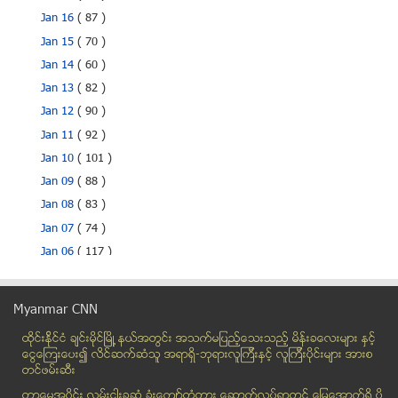
Jan 16
( 87 )
Jan 15
( 70 )
Jan 14
( 60 )
Jan 13
( 82 )
Jan 12
( 90 )
Jan 11
( 92 )
Jan 10
( 101 )
Jan 09
( 88 )
Jan 08
( 83 )
Jan 07
( 74 )
Jan 06
( 117 )
Jan 05
( 78 )
Jan 04
( 84 )
Myanmar CNN
Jan 03
( 105 )
ထိုင္းနို္င္ငံ ခ်င္းမိုင္ျမိဳ ့နယ္အတြင္း အသက္မျပည့္ေသးသည့္ မိန္းခေလးမ်ား နွင့္
နာနတ္ေတာလမ္းတြင္ အငွားယာဥ္ေပၚ ဓားေထာက္လုယက္သူကို ဖ...
ေငြေၾကးေပး၍ လိင္ဆက္ဆံသူ အရာရွိ-ဘုရားလူၾကီးနွင့္ လူၾကီးပိုင္းမ်ား အားစ
မိတၳီလာတြင္ ညမထြက္ရ အမိန္႔ရုပ္သိမ္း
တင္ဖမ္းဆီး
ရန္ကုန္ ႏွစ္သစ္ကူးည ျပစ္မႈမ်ားအတြက္ ၂၇ ဦးကို သက္ဆ...
တာေမြအ၀ိုင္း လမ္းငါးခြဆံု ခံုးေက်ာ္တံတား ေဆာက္လုပ္ရာတြင္ ေျမေအာက္ရွိ ပို