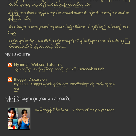
သမၼတ၏ ႏွစ္သစ္ကူး ေရဒီယုိ မိန္႔ခြန္းတြင္ ၂၀၀၈ ဖြဲ႔စ...
က္လိုင္းမ်ားႏွင့္ မလြတ္၍ တစ္ႏွစ္ခြဲခန္႔ၾကာမည္ဟု သိရ
က်ခံဆဲျပစ္ဒဏ္ ၄ပံု၁ပံု ေလွ်ာ႔ေပါ႔ လြတ္ၿငိမ္းခြင့္ ...
မၿဖိဳးၿဖိဳးေအာင္၏ ခင္ပြန္း ေက်ာင္းသားေခါင္းေဆာင္ ကိုလင္းထက္ႏိုင္ ဖမ္းဆီးခံ
ရေၾကာင္း သိရ
Eleven Media Group ၏ သတင္းေထာက္မခိုင္ အမႈႏွင့္ ပတ္...
၀န္ထမ္းမ်ား လစာေငြအရစ္က်စုေဆာင္း၍ အိမ္ရာ၀ယ္ယူႏုိင္မည့္အစီအစဥ္ စတ
ဖြဲ႕စည္းပံုအေျခခံဥပေဒ ျပင္ဆင္ေရး အပါအ၀င္ ႏိုင္ငံေရ...
င္မည္
ေမာ္ေတာ္ယာဥ္မ်ား ထုတ္ယူရာတြင္ ပစၥည္းမ်ားေပ်ာက္ဆံုး...
လည္ေခ်ာင္းထဲမွာ အစာပိုက္ထည့္ထားရလုိ႔ သီခ်င္းဆုိရတာ အခက္အခဲေတြ ႀ
ေခတ္အဆက္ဆက္ ႏိုင္ငံေရး လႈပ္ရွားမႈမ်ားေၾကာင့္ ထိခို...
ကံဳေနရတယ္လို႔ ဖြင့္ဟလာတဲ့ ဆုိေတး
အေမရိကန္ရဲ႕ကုန္သြယ္ေရး အထူးခံစားခြင့္ရဖို႔ ျမန္မာ ...
My Favourite
ေဘရြတ္ ဗံုးကဲြမႈ လူ ၅ ဦးထက္ မနည္း ေသဆံုး
Myanmar Website Tutorials
တရုတ္ေလယာဥ္တင္ သေဘၤာစမ္းသပ္ေလ႔က်င့္မႈေတြ ေအာင္ျမင္...
ကၽြမ္းက်င္စြာ အသုံးျပဳႏုိင္ရင္ အက်ိဳးမ်ားမယ့္ Facebook search
ဝီဂါအက်ဥ္းသားေတြ လႊတ္ေပးမႈ တ႐ုတ္ေဝဖန္
Blogger Discussion
မႏၱေလးအက်ဥ္းေထာင္မွ အက်ဥ္းသား ၉၀၀ ေက်ာ္လြတ္၊ ႏုိင္...
Myanmar Blogger မ်ား၏ နည္းပညာ အခက္အခဲမ်ားကုိ အခမဲ့ ကူညီမ
ည္။
ေဒၚေအာင္ဆန္းစုၾကည္ သမၼတျဖစ္ခြင့္ကို ကန္႔သတ္ထားသည့္...
လူၾကည့္အမ်ားဆုံး (အစမွ ယခုအထိ)
ပုဂံတြင္ က်င္းပမည့္ အာဆီယံႏုိင္ငံျခားေရးမ်ားအစည္းအ...
ဥပေဒမဲ့က်ဴးေက်ာ္ေနျခင္းမ်ားအေပၚ မေျဖရွင္းဘဲ လက္ပို...
ေမျမတ္မြန္ ဗီဒီယုိမ်ား - Vidoes of May Myat Mon
အျမန္ေခ်ာပို႔လုပ္ငန္း တစ္ႏွစ္ က်ပ္သိန္း ၆၀၀ ျဖင့္ ...
ကားအစိတ္အပိုင္းေပ်ာက္ရွေနမႈ အၿပီးသတ္ေျဖရွင္းေပးမည္...
ေဒၚေအာင္ဆန္းစုၾကည္ စစ္ကိုင္းႏွင့္ ခ်င္းျပည္နယ္ ခရီ...