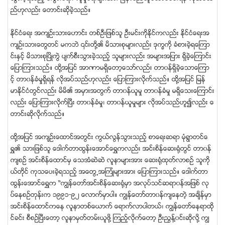
ည္ဟုလည္း ေတာင္းဆိုခဲ့သည္။
ႏိုင္ငံေရး အက်ဥ္းသားေဟာင္း တစ္ဦးျဖစ္သူ ဦးမင္းကိုႏိုင္ကလည္း ႏိုင္ငံေရးအ
က်ဥ္းသားေတြတင္ မကဘဲ ၎တို႔၏ မိသားစုမ်ားလည္း ဒုကၡကို ခံစားခဲ့ရေၾကာ
င္းႏွင့္ မိသားစုၿပိဳကြဲ ပ်က္စီးသြားခဲ့သည့္ သူမ်ားလည္း အမ်ားအျပား ရွိခဲ့ေၾကာင္း
ေျပာၾကားသည္။ ထို႔အျပင္ အာဏာမရွိေတာ့ေသာ္လည္း တာ၀န္ရွိခဲ့ေသာေၾကာ
င့္ တာ၀န္ခံမႈရွိရန္ လိုအပ္သည္ဟုလည္း ေျပာၾကားလိုက္သည္။ ထို႔အျပင္ ျမန္
မာႏိုင္ငံတြင္လည္း မိမိ၏ အမွားအတြက္ တာ၀န္ယူမႈ တာ၀န္ခံမႈ မရွိေသးေၾကာင္း
လည္း ေျပာၾကားလိုက္ၿပီး တာ၀န္ခံမႈ၊ တာ၀န္ယူမႈမ်ား လိုအပ္သည္ဟူ၍လည္း ေ
တာင္းဆိုလိုက္သည္။
ထို႔အျပင္ အက်ဥ္းေထာင္အတြင္း ကြယ္လြန္သြားသည့္ စာေရးဆရာ မံုရြာတင္ေ
ရႊ၏ သားျဖစ္သူ ေဒါက္တာထြန္းေအာင္ေရႊကလည္း အင္းစိန္ေဆး႐ံုတြင္ တာ၀န္
က်စဥ္ အင္းစိန္ေထာင္မွ ေသအံဆဲဆဲ လူနာမ်ားအား ေဆး႐ံုထုတ္လာစဥ္ သူကို
ယ္တိုင္ ကုသေပးခဲ့ရသည့္ အေတြ႕အၾကံဳမ်ားအား ေျပာၾကားသည္။ ေဒါက္တာ
ထြန္းေအာင္ေရႊက “ကြၽန္ေတာ္အင္းစိန္ေဆး႐ံုမွာ အလုပ္သင္ဆရာ၀န္အျဖစ္ လု
ပ္ေနစဥ္တုန္းက ၁၉၉၁-၉၂ ေလာက္မွာပါ။ ကြၽန္ေတာ္တာ၀န္က်ေနတဲ့ အခ်ိန္မွာ
အင္းစိန္ေထာင္ကေန လူနာတစ္ေယာက္ ေရာက္လာပါတယ္၊ ကြၽန္ေတာ္ေနရာထို
င္ခင္း စီစဥ္ၿပီးေတာ့ လူနာမွတ္တမ္းယူဖို႔ ၾကည့္လိုက္ေတာ့ ဦးညြန္႔၀င္းဆိုလို႔ ကြၽ