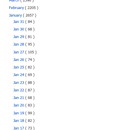
March
( 2596 )
February
( 2205 )
January
( 2657 )
Jan 31
( 84 )
Jan 30
( 68 )
Jan 29
( 81 )
Jan 28
( 95 )
Jan 27
( 105 )
Jan 26
( 74 )
Jan 25
( 82 )
Jan 24
( 69 )
Jan 23
( 88 )
Jan 22
( 87 )
Jan 21
( 68 )
Jan 20
( 83 )
Jan 19
( 99 )
Jan 18
( 82 )
Jan 17
( 73 )