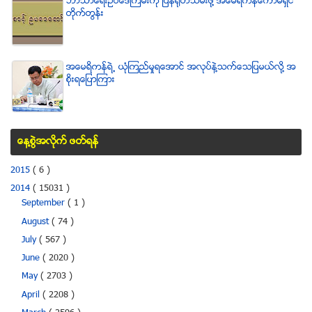
ဘာသာေရးဥပေဒၾကမ္းကို ျပန္ရုတ္သိမ္းဖို႔ အေမရိကန္ေကာ္မရွင္
တိုက္တြန္း
အေမရိကန္ရဲ႕ ယံုၾကည္မႈရေအာင္ အလုပ္နဲ႔သက္ေသျပမယ္လုိ႔ အ
စုိးရေျပာၾကား
ေန႔စြဲအလိုက္ ဖတ္ရန္
2015
( 6 )
2014
( 15031 )
September
( 1 )
August
( 74 )
July
( 567 )
June
( 2020 )
May
( 2703 )
April
( 2208 )