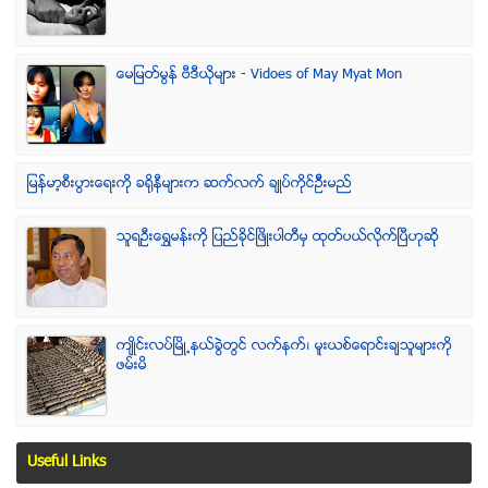
ေမျမတ္မြန္ ဗီဒီယုိမ်ား - Vidoes of May Myat Mon
ျမန္မာ့စီးပြားေရးကို ခရိုနီမ်ားက ဆက္လက္ ခ်ဳပ္ကိုင္ဥိီးမည္
သူရဦးေရႊမန္းကို ျပည္ခိုင္ျဖိဳးပါတီမွ ထုတ္ပယ္လိုက္ျပီဟုဆို
က်ဳိင္းလပ္ၿမိဳ႕နယ္ခြဲတြင္ လက္နက္၊ မူးယစ္ေရာင္းခ်သူမ်ားကို
ဖမ္းမိ
Useful Links