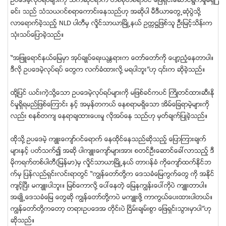
ဥပေဒမဲ့လုပ္ရပ္မ်ားကို သက္ဆိုင္ရာက တစ္စံုတစ္ရာပင္ ေျဖရွင္းေဆာင္ရြက္မႈမရွိျ
ခင္း သည္ သံသယ၀င္စရာေကာင္းေနသည္ဟု အဆိုပါ မီဒီယာေတြ႕ဆံုပြဲသို႔
လာေရာက္ခဲ့သည့္ NLD ပါတီမွ လႈိင္သာယာၿမိဳ႕နယ္ ဥကၠ႒ျဖစ္သူ ဦးျမင့္သိန္းက
သံုးသပ္ေျပာခဲ့သည္။
“အျဖဴေရာင္နယ္ေျမမွာ အုပ္ခ်ဳပ္ေရးယႏၱရားက ေတာ္ေတာ္ကို ေပ်ာ့ညံ့ေနတာပါ။
ဒီလို ဥပေဒမဲ့လုပ္ရပ္ ေတြက လက္ခံထားလို႔ မရပါဘူး”ဟု ၎က ဆိုခဲ့သည္။
ထုိ႔ျပင္ ယင္းကဲ့သို႔ေသာ ဥပေဒမဲ့လုပ္ရပ္မ်ားကို မျဖစ္ခင္ကပင္ ႀကိဳတင္ထားဆီးႏို
င္မႈရွိရမည္ျဖစ္ေၾကာင္း ႏွင့္ အမွန္တကယ္ ေနစရာမရွိေသာ အိမ္ေျခရာမဲ့မ်ားကို
လည္း စနစ္တက် ေနရာခ်ထားေပးမႈ လိုအပ္ေန သည္ဟု မွတ္ခ်က္ျပဳခဲ့သည္။
ထိုသို႔ ဥပေဒမဲ့ က်ဴးေက်ာ္၀င္ေရာက္ ေနထိုင္ေနသည္ဆိုသည့္ ေျပာၾကားခ်က္
မ်ားႏွင့္ ပတ္သက္၍ အဆို ပါက်ဴးေက်ာ္မ်ားအား စတင္ဦးေဆာင္ေခၚလာသည့္ ဒီ
မိုကရက္တစ္ပါတီ(ျမန္မာ)မွ လႈိင္သာယာၿမိဳ႕နယ္ တာ၀န္ခံ ကိုေက်ာ္ထက္ႏိုင္ဘ
က္မွ ျပန္လည္ရွင္းလင္းရာတြင္ “ကၽြန္ေတာ္တို႔က ေဒသခံေျမကြက္ေတြ ကို အႏိုင္
က်င့္ၿပီး မက်ဴးပါဘူး။ ျမစ္ေကာလို႔ ေပၚေနတဲ့ ေျမႏုကၽြန္းေပၚကိုပဲ က်ဴးတာပါ။
အခ်ဳိ႕ေဒသခံေျမ ေတြဆို ကၽြန္ေတာ္တုိ႔ကပဲ မက်ဴးဖို႔ ကာကြယ္ေပးထားပါတယ္။
ကၽြန္ေတာ္တို႔ကေတာ့ တရားဥပေဒအ တိုင္းပဲ ၿငိမ္းခ်မ္းစြာ ေျဖရွင္းသြားမွာပါ”ဟု
ဆိုသည္။