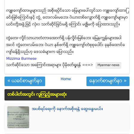
က်ဴးေက်ာ္ထားမႈမ်ားသည္ အစိုးရပိုင္ေသာ ေျမမ်ားေပၚတြင္သာ က်ဴးေက်ာ္ထားျ
ခင္းျဖစ္ေၾကာင္းႏွင့္ တြံ႕ ေတးလမ္းမေဘး ၀ဲယာတစ္ေလွ်ာက္ရွိ က်ဴးေက်ာ္မ်ားမွာ
ယင္းတို႔အဖြဲ႕ျဖင့္ လံုး၀ သက္ဆိုင္ျခင္းမရွိ ေၾကာင္း မဇၥ်ိမကို ေျပာထားသည္။
တြံေတး-လႈိင္သာယာတံတားေအာက္ရွိ ပန္လႈိင္းျမစ္ေဘး ေျမႏုကၽြန္းမ်ားအပါ
အ၀င္ တြံေတးလမ္းေဘး ၀ဲယာ ႏွစ္ဖက္ရွိ က်ဴးေက်ာ္တဲစုစုေပါင္း ခုနစ္ေထာင္ေ
က်ာ္ခန္႔ရွိသည္ဟု ေဒသခံမ်ားက ေျပာသည္။
Mizzima Burmese
သက္ဆုိင္ေသာ အေၾကာင္းအရာမ်ား ပုိမုိဖတ္ရႈရန္ ===>
Myanmar-news
Home
« ယခင္စာမ်က္ႏွာ
ေနာက္စာမ်က္ႏွာ »
တစ္ပါတ္အတြင္း လူၾကည့္အမ်ားဆံုး
အပစ္ရပ္ေရးကို ေနာက္အစိုးရနဲ႔ ေဆြးေႏြးမယ္။