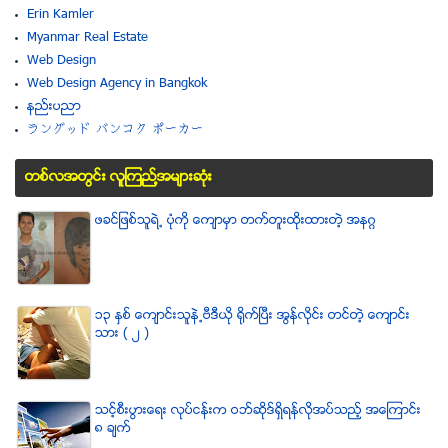
Erin Kamler
Myanmar Real Estate
Web Design
Web Design Agency in Bangkok
နည္းပညာ
ラングッド バンコク ポーカー
တစ္လအတြင္း လူၾကည္႔အမ်ားဆံုး
ဖခင္ျဖစ္သူရဲ႕ ပံုကို ေက်ာမွာ တက္တူးထိုးထားတဲ့ အနဂၢ
၁၃ ႏွစ္ ေက်ာင္းသူနဲ႕ဗီဒီယို ရိုက္ျပီး အြန္လိုင္း တင္တဲ့ ေက်ာင္း
သား ( ၂ )
သင့္စီးပြားေရး လုပ္ငန္းက ဝဘ္ဆိုဒ္ရွိရန္လိုအပ္သည့္ အေၾကာင္း
၈ ခ်က္