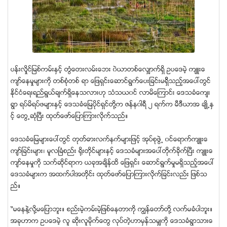
ပန္းလႈိင္ျမစ္ကမ္းႏွင့္ တြံေတးလမ္းေဘး ၀ဲယာတစ္ေလွ်ာက္ရွိ ဥပေဒမဲ့ က်ဴးေ
က်ာ္ေနမႈမ်ားကို တစ္စံုတစ္ ရာ ေျဖရွင္းေဆာင္ရြက္ေပးျခင္းမရွိိသည့္အေပၚတြင္
ႏုိင္ငံေရးရည္ရြယ္ခ်က္ရွိေနသလားဟု သံသယ၀င္ လာမိေၾကာင္း ေဒသခံေက်း
ရြာ ရပ္မိရပ္ဖမ်ားႏွင့္ ေဒသခံေျမပိုင္ရွင္တို႔က ဇန္န၀ါရီ ၂ ရက္က မီဒီယာအ ခ်ဳိ႕ႏွ
င့္ ေတြ႕ဆံုၿပီး ထုတ္ေဖာ္ေျပာၾကားလိုက္သည္။
ေဒသခံေျမမ်ားေပၚတြင္ တုတ္ဓားလက္နက္မ်ားျဖင့္ အုပ္စုဖြဲ႕ ၀င္ေရာက္က်ဴးေ
က်ာ္ျခင္းမ်ား၊ မူလၿခံစည္း ႐ိုးတိုင္မ်ားႏွင့္ ေဒသခံမ်ားအေပၚတုိက္ခုိက္ၿပီး က်ဴးေ
က်ာ္ေနမႈကို သက္ဆုိင္ရာက ယခုအခ်ိန္ထိ ေျဖရွင္း ေဆာင္ရြက္မႈမရွိသည့္အေပၚ
ေဒသခံမ်ားက အထက္ပါအတုိင္း ထုတ္ေဖာ္ေျပာၾကားလုိက္ျခင္းလည္း ျဖစ္သ
ည္။
“မေနနဲ႔လို႔မေျပာဘူး။ စည္းမဲ့ကမ္းမဲ့ျဖစ္ေနတာကို ကၽြန္ေတာ္တို႔ လက္မခံပါဘူး။
အခုဟာက ဥပေဒမဲ့ လူ ဆိုးလူမိုက္ေတြ လုပ္တဲ့ဟာမွန္သမွ်ကို ေဒသခံရြာသားေ