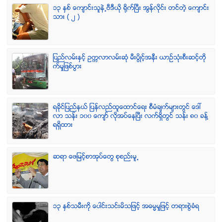
၁၃ ႏွစ္ ေက်ာင္းသူနဲ႕ဗီဒီယို ရိုက္ျပီး အြန္လိုင္း တင္တဲ့ ေက်ာင္း
သား ( ၂ )
ျပည္လမ္းႏွင့္ ဥကၠလာလမ္းဆုံ မီးပြိဳင့္အနီး ယာဥ္သုံးစီးဆင့္တို
က္မႈျဖစ္ပြား
ရခုိင္ျပည္နယ္ ျပန္လည္ထူေထာင္ေရး စီမံခ်က္မ်ားတြင္ ေဒၚ
လာ သန္း ၁၀၀ ေက်ာ္ လုိအပ္ေနၿပီး လက္ရွိတြင္ သန္း ၈၀ ခန္႔
ရရွိထား
ဆရာ ေဖျမင့္စာအုပ္ေတြ စုစည္းမူ႕
၁၃ ႏွစ္သမီးကို ေပါင္းသင္းမိသျဖင့္ အဓမၼမႈျဖင့္ တရားစြဲခံရ