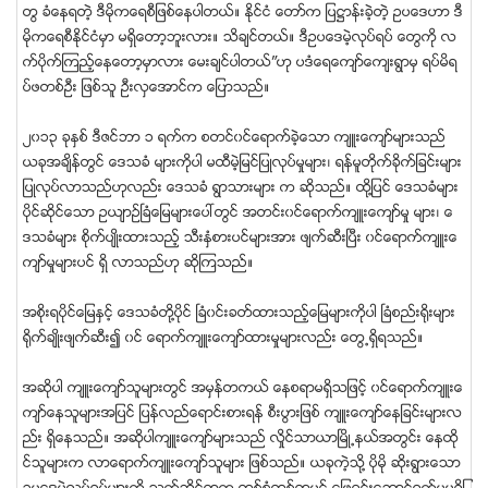
တြ ခံေနရတဲ့ ဒီမိုကေရစီျဖစ္ေနပါတယ္။ ႏိုင္ငံ ေတာ္က ျပ႒ာန္းခဲ့တဲ့ ဥပေဒဟာ ဒီ
မိုကေရစီႏိုင္ငံမွာ မရွိေတာ့ဘူးလား။ သိခ်င္တယ္။ ဒီဥပေဒမဲ့လုပ္ရပ္ ေတြကို လ
က္ပိုက္ၾကည့္ေနေတာ့မွာလား ေမးခ်င္ပါတယ္”ဟု ပဒံေရေက်ာ္ေက်းရြာမွ ရပ္မိရ
ပ္ဖတစ္ဦး ျဖစ္သူ ဦးလွေအာင္က ေျပာသည္။
၂၀၁၃ ခုႏွစ္ ဒီဇင္ဘာ ၁ ရက္က စတင္၀င္ေရာက္ခဲ့ေသာ က်ဴးေက်ာ္မ်ားသည္
ယခုအခ်ိန္တြင္ ေဒသခံ မ်ားကိုပါ မထီမဲ့ျမင္ျပဳလုပ္မႈမ်ား၊ ရန္မူတိုက္ခိုက္ျခင္းမ်ား
ျပဳလုပ္လာသည္ဟုလည္း ေဒသခံ ရြာသားမ်ား က ဆိုသည္။ ထို႔ျပင္ ေဒသခံမ်ား
ပိုင္ဆိုင္ေသာ ဥယ်ာဥ္ၿခံေျမမ်ားေပၚတြင္ အတင္း၀င္ေရာက္က်ဴးေက်ာ္မႈ မ်ား၊ ေ
ဒသခံမ်ား စိုက္ပ်ဳိးထားသည့္ သီးႏွံစားပင္မ်ားအား ဖ်က္ဆီးၿပီး ၀င္ေရာက္က်ဴးေ
က်ာ္မႈမ်ားပင္ ရွိ လာသည္ဟု ဆိုၾကသည္။
အစိုးရပိုင္ေျမႏွင့္ ေဒသခံတို႔ပုိင္ ၿခံ၀င္းခတ္ထားသည့္ေျမမ်ားကိုပါ ၿခံစည္း႐ိုးမ်ား
႐ိုက္ခ်ဳိးဖ်က္ဆီး၍ ၀င္ ေရာက္က်ဴးေက်ာ္ထားမႈမ်ားလည္း ေတြ႕ရွိရသည္။
အဆုိပါ က်ဴးေက်ာ္သူမ်ားတြင္ အမွန္တကယ္ ေနစရာမရွိသျဖင့္ ၀င္ေရာက္က်ဴးေ
က်ာ္ေနသူမ်ားအျပင္ ျပန္လည္ေရာင္းစားရန္ စီးပြားျဖစ္ က်ဴးေက်ာ္ေနျခင္းမ်ားလ
ည္း ရွိေနသည္။ အဆုိပါက်ဴးေက်ာ္မ်ားသည္ လိႈင္သာယာၿမိဳ႕နယ္အတြင္း ေနထုိ
င္သူမ်ားက လာေရာက္က်ဴးေက်ာ္သူမ်ား ျဖစ္သည္။ ယခုကဲ့သို႔ ပိုမို ဆိုးရြားေသာ