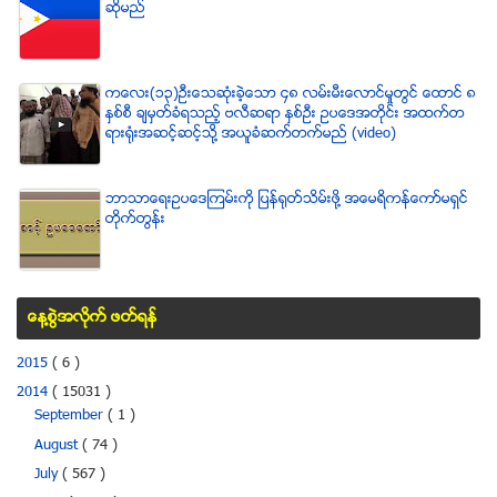
ဆိုမည္
ကေလး(၁၃)ဦးေသဆံုးခဲ့ေသာ ၄၈ လမ္းမီးေလာင္မႈတြင္ ေထာင္ ၈
ႏွစ္စီ ခ်မွတ္ခံရသည့္ ဗလီဆရာ ႏွစ္ဦး ဥပေဒအတိုင္း အထက္တ
ရားရံုးအဆင့္ဆင့္သို႔ အယူခံဆက္တက္မည္ (video)
ဘာသာေရးဥပေဒၾကမ္းကို ျပန္ရုတ္သိမ္းဖို႔ အေမရိကန္ေကာ္မရွင္
တိုက္တြန္း
ေန႔စြဲအလိုက္ ဖတ္ရန္
2015
( 6 )
2014
( 15031 )
September
( 1 )
August
( 74 )
July
( 567 )