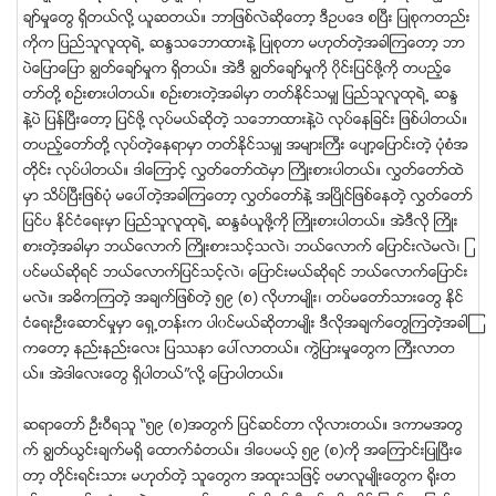
ခ်ာ္မႈေတြ ရွိတယ္လို႔ ယူဆတယ္။ ဘာျဖစ္လဲဆိုေတာ့ ဒီဥပေဒ စၿပီး ျပဳစုကတည္း
ကိုက ျပည္သူလူထုရဲ႕ ဆႏၵသေဘာထားနဲ႔ ျပဳစုတာ မဟုတ္တဲ့အခါၾကေတာ့ ဘာ
ပဲေျပာေျပာ ခၽြတ္ေခ်ာ္မႈက ရွိတယ္။ အဲဒီ ခၽြတ္ေခ်ာ္မႈကို ၀ိုင္းျပင္ဖို႔ကို တပည့္ေ
တာ္တို႔ စဥ္းစားပါတယ္။ စဥ္းစားတဲ့အခါမွာ တတ္ႏိုင္သမွ် ျပည္သူလူထုရဲ႕ ဆႏၵ
နဲ႔ပဲ ျပန္ၿပီးေတာ့ ျပင္ဖို႔ လုပ္မယ္ဆိုတဲ့ သေဘာထားနဲ႔ပဲ လုပ္ေနျခင္း ျဖစ္ပါတယ္။
တပည့္ေတာ္တို႔ လုပ္တဲ့ေနရာမွာ တတ္ႏိုင္သမွ် အမ်ားႀကီး ေပ်ာ့ေျပာင္းတဲ့ ပံုစံအ
တိုင္း လုပ္ပါတယ္။ ဒါေၾကာင့္ လႊတ္ေတာ္ထဲမွာ ႀကိဳးစားပါတယ္။ လႊတ္ေတာ္ထဲ
မွာ သိပ္ၿပီးျဖစ္ပံု မေပၚတဲ့အခါၾကေတာ့ လႊတ္ေတာ္နဲ႔ အၿပိဳင္ျဖစ္ေနတဲ့ လႊတ္ေတာ္
ျပင္ပ ႏိုင္ငံေရးမွာ ျပည္သူလူထုရဲ႕ ဆႏၵခံယူဖို႔ကို ႀကိဳးစားပါတယ္။ အဲဒီလို ႀကိဳး
စားတဲ့အခါမွာ ဘယ္ေလာက္ ႀကိဳးစားသင့္သလဲ၊ ဘယ္ေလာက္ ေျပာင္းလဲမလဲ၊ ျ
ပင္မယ္ဆိုရင္ ဘယ္ေလာက္ျပင္သင့္လဲ၊ ေျပာင္းမယ္ဆိုရင္ ဘယ္ေလာက္ေျပာင္း
မလဲ။ အဓိကၾကတဲ့ အခ်က္ျဖစ္တဲ့ ၅၉ (စ) လိုဟာမ်ဳိး၊ တပ္မေတာ္သားေတြ ႏိုင္
ငံေရးဦးေဆာင္မႈမွာ ေရွ႕တန္းက ပါ၀င္မယ္ဆိုတာမ်ဳိး ဒီလိုအခ်က္ေတြၾကတဲ့အခါၾ
ကေတာ့ နည္းနည္းေလး ျပႆနာ ေပၚလာတယ္။ ကဲြျပားမႈေတြက ႀကီးလာတ
ယ္။ အဲဒါေလးေတြ ရွိပါတယ္”လို႔ ေျပာပါတယ္။
ဆရာေတာ္ ဦးဝီရသူ “၅၉ (စ)အတြက္ ျပင္ဆင္တာ လုုိလားတယ္။ ဒကာမအတြ
က္ ခၽြတ္ယြင္းခ်က္မရိွ ေထာက္ခံတယ္။ ဒါေပမယ့္ ၅၉ (စ)ကိုု အေၾကာင္းျပဳၿပီးေ
တာ့ တုုိင္းရင္းသား မဟုုတ္တဲ့ သူေတြက အထူးသျဖင့္ ဗမာလူမ်ဳိးေတြက ရုုိးတ