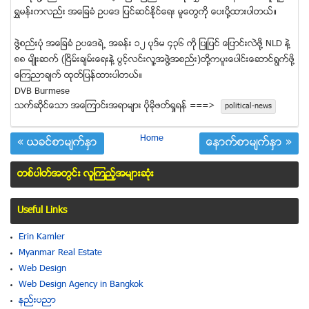
ရႊမန္းကလည္း အေျခခံ ဥပေဒ ျပင္ဆင္ႏုုိင္ေရး မူေတြကုုိ ေပးပုုိ႔ထားပါတယ္။
ဖြဲ႔စည္းပံုု အေျခခံ ဥပေဒရဲ႕ အခန္း ၁၂ ပုုဒ္မ ၄၃၆ ကုုိ ျပဳျပင္ ေျပာင္းလဲဖုုိ႔ NLD နဲ႔
၈၈ မ်ိဳးဆက္ (ၿငိမ္းခ်မ္းေရးနဲ႔ ပြင့္လင္းလူ႔အဖြဲ႔အစည္း)တုုိ႔ကပူးေပါင္းေဆာင္ရြက္ဖုုိ႔
ေၾကညာခ်က္ ထုုတ္ျပန္ထားပါတယ္။
DVB Burmese
သက္ဆုိင္ေသာ အေၾကာင္းအရာမ်ား ပုိမုိဖတ္ရႈရန္ ===>
political-news
Home
« ယခင္စာမ်က္ႏွာ
ေနာက္စာမ်က္ႏွာ »
တစ္ပါတ္အတြင္း လူၾကည့္အမ်ားဆံုး
Useful Links
Erin Kamler
Myanmar Real Estate
Web Design
Web Design Agency in Bangkok
နည္းပညာ