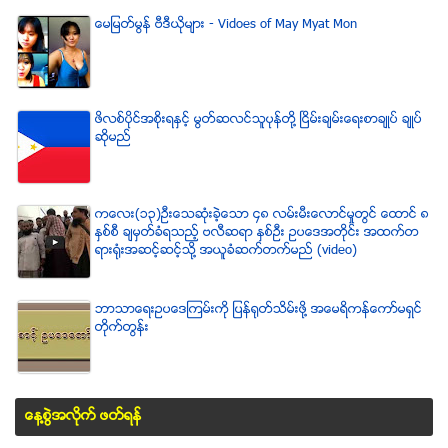
ေမျမတ္မြန္ ဗီဒီယုိမ်ား - Vidoes of May Myat Mon
ဖိလစ္ပိုင္အစိုးရႏွင့္ မြတ္ဆလင္သူပုန္တို႔ ၿငိမ္းခ်မ္းေရးစာခ်ဳပ္ ခ်ဳပ္
ဆိုမည္
ကေလး(၁၃)ဦးေသဆံုးခဲ့ေသာ ၄၈ လမ္းမီးေလာင္မႈတြင္ ေထာင္ ၈
ႏွစ္စီ ခ်မွတ္ခံရသည့္ ဗလီဆရာ ႏွစ္ဦး ဥပေဒအတိုင္း အထက္တ
ရားရံုးအဆင့္ဆင့္သို႔ အယူခံဆက္တက္မည္ (video)
ဘာသာေရးဥပေဒၾကမ္းကို ျပန္ရုတ္သိမ္းဖို႔ အေမရိကန္ေကာ္မရွင္
တိုက္တြန္း
ေန႔စြဲအလိုက္ ဖတ္ရန္