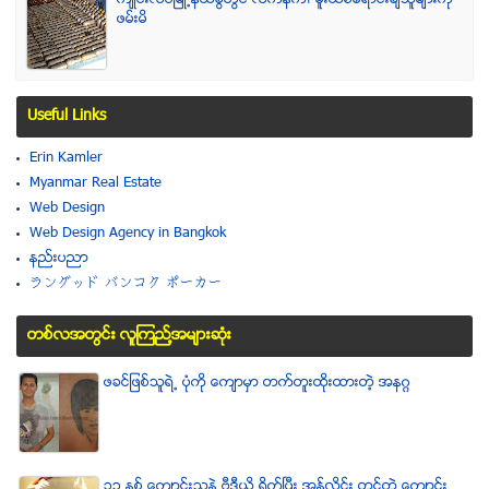
က်ဳိင္းလပ္ၿမိဳ႕နယ္ခြဲတြင္ လက္နက္၊ မူးယစ္ေရာင္းခ်သူမ်ားကို
ဖမ္းမိ
Useful Links
Erin Kamler
Myanmar Real Estate
Web Design
Web Design Agency in Bangkok
နည္းပညာ
ラングッド バンコク ポーカー
တစ္လအတြင္း လူၾကည္႔အမ်ားဆံုး
ဖခင္ျဖစ္သူရဲ႕ ပံုကို ေက်ာမွာ တက္တူးထိုးထားတဲ့ အနဂၢ
၁၃ ႏွစ္ ေက်ာင္းသူနဲ႕ဗီဒီယို ရိုက္ျပီး အြန္လိုင္း တင္တဲ့ ေက်ာင္း