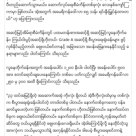
ပီးတည္ေဆာက္သြားမယ္။ ေဆာက္လုပ္ေရးစီမံကိန္းတစ္ခုလုံး ေလးႏွစ္ေက်ာ္ၾ
ကာမွာ ျဖစ္တယ္။ အဲ့အတြက္ အေမရိကန္ေဒၚလာ ၈၅ သန္း ရင္းႏွီွးျမွဳပ္ႏွံထားတ
ယ္” ဟု ေျပာၾကားသည္။
အဆင့္ျမင့္အိမ္ရာစီမံကိန္းတြင္ ပထမတန္းစားအဆင့္ရွိ အဆင့္ျမင့္လူေနတိုက္ခ
န္း၊ ၾကယ္ငါးပြင့္အဆင့္ရွိဟိုတယ္၊ Grade A အဆင့္ရွိ စီးပြားေရး႐ံုးခန္းမ်ား ဖြင့္
လွစ္ႏိုင္မည့္တာဝါ၊ ေဈးဝယ္စင္တာႏွင့္ အျခားေသာ အပန္းေျဖနားေနႏုိင္သည့္ ေ
နရာမ်ားလည္း ပါဝင္ေၾကာင္း သိရသည္။
လူေနတုိက္ခန္းအတြက္ အခန္းေပါင္း ၁၂ဝဝ နီးပါး ပါဝင္ၿပီး အခန္းေပါင္း ၅ဝဝ
အား စတင္ေရာင္းခ်ေပးေနေၾကာင္း တစ္ေပ ပတ္လည္လွ်င္ အေမရိကန္ေဒၚလာ
၂၅ဝ မွ ၃ဝဝ အထိ ရွိေၾကာင္းလည္း သိရသည္။
“၃၃ ထပ္အျမင့္ရွိတဲ့ အေဆာက္အအုံ ကိုးလုံး ရွိတယ္ အဲ့ဒီကုိးလုံးထဲမွာမွ တစ္လုံး
က စီးပြားေရး႐ုံးခန္းပါဝင္တဲ့ တာဝါတစ္ခု ပါတယ္။ ေနာက္တစ္ခုကေတာ့ ဝန္ေ
ဆာင္မႈေပးတဲ့ဟာ ျဖစ္တယ္။ ေနာက္တစ္ခုက ဟုိတယ္ျဖစ္တယ္။ ေနာက္ထပ္တ
စ္ခုက ေဈးဝယ္စင္တာျဖစ္တယ္။ ေနာက္တစ္ခုက ႏုိင္ငံတကာရဲ႕ကုန္အမွတ္တံ
ဆိပ္ေတြ ဝယ္ယူရရွိႏိုင္တဲ့ ေဈးတန္းေလးရွိမယ္။ အဲ့ဒါေၾကာင့္မို႔လို႔ ေနထိုင္တဲ့သူ
အားလုံးက ဘယ္မွမသြားဘဲန႔ဲ အကုန္ရႏုိင္တယ္။ ဒါေပမဲ့ စီးပြားေရးစင္တာနဲ႔