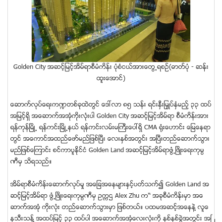
Golden City အဆင့္ျမင့္အိမ္ရာစီမံကိန္း ပုံစံငယ္အားေတြ႕ရစဥ္(ဓာတ္ပုံ - ဆန္း
ထူးေအာင္)
ေဆာက္လုပ္ေရးက႑တစ္ခုထဲတြင္ ေဒၚလာ ၈၅ သန္း ရင္းႏွီးျမွဳပ္ႏံွမည့္ ၃၃ ထပ္
အျမင့္ရွိ အေဆာက္အအုံကုိးလုံးပါ Golden City အဆင့္ျမင့္အိမ္ရာ စီမံကိန္းအား
ရန္ကုန္ၿမိဳ႕ ရန္ကင္းၿမိဳ႕နယ္ ရန္ကင္းလမ္းမႀကီးေပၚရွိ CMA ႐ုံးေဟာင္း ေျမေနရာ
တြင္ အေကာင္အထည္ေဖာ္မည္ျဖစ္ၿပီး ေလးႏွစ္အတြင္း အၿပီးတည္ေဆာက္သြား
မည္ျဖစ္ေၾကာင္း စင္ကာပူႏုိင္ငံ Golden Land အဆင့္ျမင့္အိမ္ရာဖြံ႕ၿဖိဳးေရးကုမၸ
ဏီမွ သိရသည္။
အိမ္ရာစီမံကိန္းေဆာက္လုပ္မႈ အေျခအေနမ်ားႏွင့္ပတ္သက္၍ Golden Land အ
ဆင့္ျမင့္အိမ္ရာ ဖြံ႕ၿဖိဳးေရးကုမၸဏီမွ ဥကၠဌ Alex Zhu က“ အခုစီမံကိန္းမွာ အေ
ဆာက္အအုံ ကုိးလုံး တည္ေဆာက္သြားမွာ ျဖစ္တယ္။ ပထမအဆင့္အေနနဲ႔ လူေ
နသီးသန္႔ အထပ္ျမင့္ ၃၃ ထပ္ပါ အေဆာက္အအုံေလးလုံးကုိ ႏွစ္ႏွစ္ခြဲအတြင္း အၿ