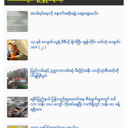
အပစ္ရပ္ေရးကို ေနာက္အစိုးရနဲ႔ ေဆြးေႏြးမယ္။
၁၃ ႏွစ္ ေက်ာင္းသူနဲ႕ဗီဒီယို ရိုက္ျပီး အြန္လိုင္း တင္တဲ့ ေက်ာင္း
သား ( ၂ )
ျပည္လမ္းႏွင့္ ဥကၠလာလမ္းဆုံ မီးပြိဳင့္အနီး ယာဥ္သုံးစီးဆင့္တို
က္မႈျဖစ္ပြား
ရခုိင္ျပည္နယ္ ျပန္လည္ထူေထာင္ေရး စီမံခ်က္မ်ားတြင္ ေဒၚ
လာ သန္း ၁၀၀ ေက်ာ္ လုိအပ္ေနၿပီး လက္ရွိတြင္ သန္း ၈၀ ခန္႔
ရရွိထား
ဆရာ ေဖျမင့္စာအုပ္ေတြ စုစည္းမူ႕