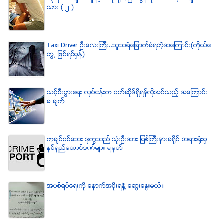
သား ( ၂ )
Taxi Driver ဦးေလးၾကီး..သူသရဲေျခာက္ခံရတဲ့အေၾကာင္း(ကိုယ္ေ
တြ႕ ျဖစ္ရပ္မွန္)
သင့္စီးပြားေရး လုပ္ငန္းက ဝဘ္ဆိုဒ္ရွိရန္လိုအပ္သည့္ အေၾကာင္း
၈ ခ်က္
ကခ်င္စစ္ေဘး ဒုကၡသည္ သံုးဦးအား ျမစ္ႀကီးနားခရိုင္ တရားရံုးမွ
ႏွစ္ရွည္ေထာင္ဒဏ္မ်ား ခ်မွတ္
အပစ္ရပ္ေရးကို ေနာက္အစိုးရနဲ႔ ေဆြးေႏြးမယ္။