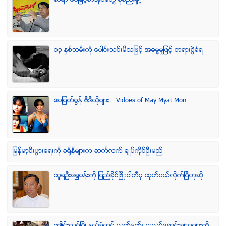
၁၃ ႏွစ္သမီးကို ေပါင္းသင္းမိသျဖင့္ အဓမၼမႈျဖင့္ တရားစြဲခံရ
ေမျမတ္မြန္ ဗီဒီယုိမ်ား - Vidoes of May Myat Mon
ျမန္မာ့စီးပြားေရးကို ခရိုနီမ်ားက ဆက္လက္ ခ်ဳပ္ကိုင္ဥိီးမည္
သူရဦးေရႊမန္းကို ျပည္ခိုင္ျဖိဳးပါတီမွ ထုတ္ပယ္လိုက္ျပီဟုဆို