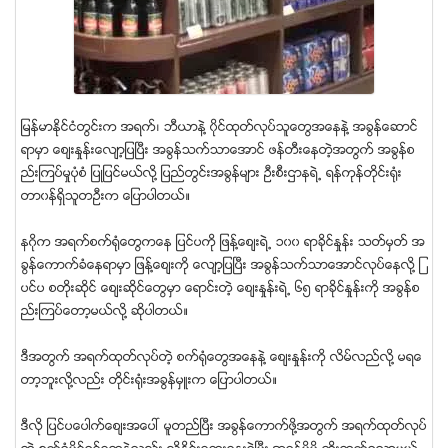
ျမန္မာႏိုင္ငံတြင္းက အရက္၊ ဘီယာနဲ႔ ၀ိုင္ထုတ္လုပ္သူေတြအေနနဲ႔ အခြန္ေဆာင္
ရာမွာ ေစ်းႏႈန္းေလ်ာ့ျပၿပီး အခြန္သက္သာေအာင္ ဖန္တီးေနတဲ့အတြက္ အခြန္စ
ည္းၾကပ္မႈပံုစံ ျပဳျပင္မယ္လို႔ ျပည္တြင္းအခြန္မ်ား ဦးစီးဌာနရဲ႕ ရန္ကုန္တုိင္းရံုး
တာ၀န္ရွိသူတဦးက ေျပာပါတယ္။
နဂိုက အရက္စက္ရံုေတြကေန ျပင္ပကို ျဖန္႔ေစ်းရဲ႕ ၁၀၀ ရာခုိင္ႏႈန္း သတ္မွတ္ အ
ခြန္ေကာက္ခံေနရာမွာ ျဖန္႔ေစ်းကို ေလ်ာ့ျပၿပီး အခြန္သက္သာေအာင္လုပ္ေနလို႔ ျ
ပင္ပ စတိုးဆိုင္ ေစ်းဆုိင္ေတြမွာ ေရာင္းတဲ့ ေစ်းႏႈန္းရဲ႕ ၆၅ ရာခုိင္ႏႈန္းကို အခြန္စ
ည္းၾကပ္ေတာ့မယ္လို႔ ဆိုပါတယ္။
ဒီအတြက္ အရက္ထုတ္လုပ္တဲ့ စက္ရံုေတြအေနနဲ႔ ေစ်းႏႈန္းကို လိမ္လည္လို႔ မရေ
တာ့ဘူးလို႔လည္း တိုင္းရံုးအခြန္မွဴးက ေျပာပါတယ္။
ဒီလို ျပင္ပေပါက္ေစ်းအေပၚ မူတည္ၿပီး အခြန္ေကာက္ဖို႔အတြက္ အရက္ထုတ္လုပ္