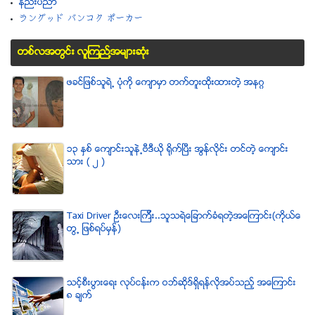
နည္းပညာ
ラングッド バンコク ポーカー
တစ္လအတြင္း လူၾကည္႔အမ်ားဆံုး
ဖခင္ျဖစ္သူရဲ႕ ပံုကို ေက်ာမွာ တက္တူးထိုးထားတဲ့ အနဂၢ
၁၃ ႏွစ္ ေက်ာင္းသူနဲ႕ဗီဒီယို ရိုက္ျပီး အြန္လိုင္း တင္တဲ့ ေက်ာင္း
သား ( ၂ )
Taxi Driver ဦးေလးၾကီး..သူသရဲေျခာက္ခံရတဲ့အေၾကာင္း(ကိုယ္ေ
တြ႕ ျဖစ္ရပ္မွန္)
သင့္စီးပြားေရး လုပ္ငန္းက ဝဘ္ဆိုဒ္ရွိရန္လိုအပ္သည့္ အေၾကာင္း
၈ ခ်က္