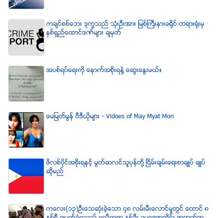
ကခ်င္စစ္ေဘး ဒုကၡသည္ သံုးဦးအား ျမစ္ႀကီးနားခရိုင္ တရားရံုးမွ
ႏွစ္ရွည္ေထာင္ဒဏ္မ်ား ခ်မွတ္
အပစ္ရပ္ေရးကို ေနာက္အစိုးရနဲ႔ ေဆြးေႏြးမယ္။
ေမျမတ္မြန္ ဗီဒီယုိမ်ား - Vidoes of May Myat Mon
ဖိလစ္ပိုင္အစိုးရႏွင့္ မြတ္ဆလင္သူပုန္တို႔ ၿငိမ္းခ်မ္းေရးစာခ်ဳပ္ ခ်ဳပ္
ဆိုမည္
ကေလး(၁၃)ဦးေသဆံုးခဲ့ေသာ ၄၈ လမ္းမီးေလာင္မႈတြင္ ေထာင္ ၈
ႏွစ္စီ ခ်မွတ္ခံရသည့္ ဗလီဆရာ ႏွစ္ဦး ဥပေဒအတိုင္း အထက္တ