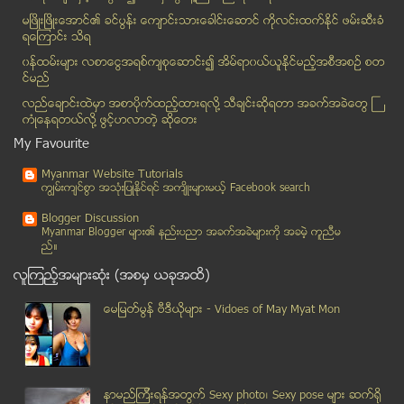
ဝက္နား႐ြက္ျပာ ေရာဂါခ်ိန္ နီးကပ္လာၿပီ ျဖစ္၍ ဝက္မ်ား...
မၿဖိဳးၿဖိဳးေအာင္၏ ခင္ပြန္း ေက်ာင္းသားေခါင္းေဆာင္ ကိုလင္းထက္ႏိုင္ ဖမ္းဆီးခံ
ရေၾကာင္း သိရ
စမတ္ဖုန္း မွ သတင္းအခ်က္အလက္ မ်ားကုိ ခုိးယူႏုိင္သည့...
၀န္ထမ္းမ်ား လစာေငြအရစ္က်စုေဆာင္း၍ အိမ္ရာ၀ယ္ယူႏုိင္မည့္အစီအစဥ္ စတ
သမၼတျဖစ္လုိ၍မဟုတ္၊ ျပည္သူႏွင့္တပ္မေတာ္ တစ္သားတည္းျ...
င္မည္
ပလက္ေဖာင္းေပၚတြင္ထိုင္ကာ လက္ဖက္ရည္ေသာက္ေနသူ၏ေခါင္း...
လည္ေခ်ာင္းထဲမွာ အစာပိုက္ထည့္ထားရလုိ႔ သီခ်င္းဆုိရတာ အခက္အခဲေတြ ႀ
ပ်ိဳေမတို႔ အသားအေရေခ်ာေမြ႕ေအာင္လုပ္နည္း
ကံဳေနရတယ္လို႔ ဖြင့္ဟလာတဲ့ ဆုိေတး
မီတာခတက္လုိက္ျခင္းက ျပည္သူကုိ ၀န္ထုပ္၀န္ပုိးမျဖစ္ေ...
My Favourite
ႏုိင္ငံျခားသား၏ ခရီးေဆာင္အိတ္ကုိ ဆိုင္ကယ္သမားႏွစ္ဥ...
Myanmar Website Tutorials
ငါးႀကီးအန္ဖတ္
ကၽြမ္းက်င္စြာ အသုံးျပဳႏုိင္ရင္ အက်ိဳးမ်ားမယ့္ Facebook search
ဓါးဓာတ္ပူေဇာ္ပြဲ
Blogger Discussion
စံႏႈန္းသတ္မွတ္အၿပီး ေျခာက္လအတြင္း အိမ္၊ ၿခံ၊ ေျမ အ...
Myanmar Blogger မ်ား၏ နည္းပညာ အခက္အခဲမ်ားကုိ အခမဲ့ ကူညီမ
ည္။
ဧရာဝတီတိုင္းေဒသႀကီးတြင္ ဧကေပါင္း ၂၆၀၀ စံျပကြက္ေဖာ္မည္
လူၾကည့္အမ်ားဆုံး (အစမွ ယခုအထိ)
Android အတြက္ notification bar အသစ္ကို Facebook စမ...
ဥကၠလာပ ေစတီေတာ္ေပၚတြင္ စိတ္ႂကြေဆး ေရာင္းခ်သည့္ ပန္...
ေမျမတ္မြန္ ဗီဒီယုိမ်ား - Vidoes of May Myat Mon
ခြဲတမ္းရပ္နားထားသည့္ GSM ဆင္းမ္ကတ္ ျပန္ေရာင္းမည္
လူမွားၿပီး အနီကတ္ ျပမိသည့္အတြက္ အာဆင္နယ္ကို ဒိုင္လ...
Android အတြက္ iTunes application ထုတ္လုပ္ရန္ Apple...
နာမည္ၾကီးရန္အတြက္ Sexy photo၊ Sexy pose မ်ား ဆက္ရို
တာတိုပစ္ဒံုးမ်ား ေျမာက္ကုိရီးယား ထပ္မံပစ္လႊတ္