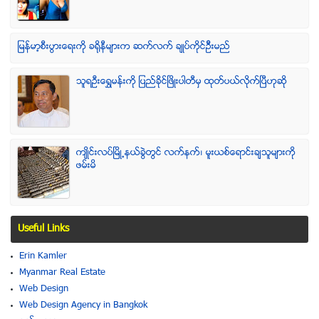
ျမန္မာ့စီးပြားေရးကို ခရိုနီမ်ားက ဆက္လက္ ခ်ဳပ္ကိုင္ဥိီးမည္
သူရဦးေရႊမန္းကို ျပည္ခိုင္ျဖိဳးပါတီမွ ထုတ္ပယ္လိုက္ျပီဟုဆို
က်ဳိင္းလပ္ၿမိဳ႕နယ္ခြဲတြင္ လက္နက္၊ မူးယစ္ေရာင္းခ်သူမ်ားကို
ဖမ္းမိ
Useful Links
Erin Kamler
Myanmar Real Estate
Web Design
Web Design Agency in Bangkok