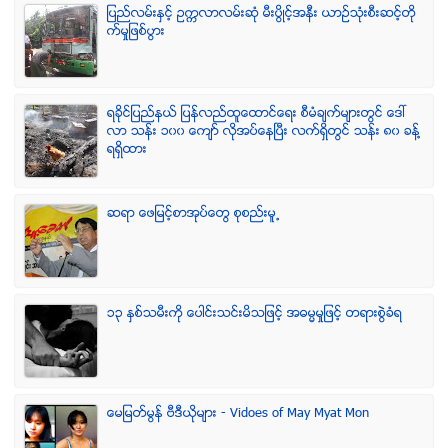
ျပည္လမ္းႏွင့္ ဥကၠလာလမ္းဆုံ မီးပြိဳင့္အနီး ယာဥ္သုံးစီးဆင့္တို
က္မႈျဖစ္ပြား
ရခုိင္ျပည္နယ္ ျပန္လည္ထူေထာင္ေရး စီမံခ်က္မ်ားတြင္ ေဒၚ
လာ သန္း ၁၀၀ ေက်ာ္ လုိအပ္ေနၿပီး လက္ရွိတြင္ သန္း ၈၀ ခန္႔
ရရွိထား
ဆရာ ေဖျမင့္စာအုပ္ေတြ စုစည္းမူ႕
၁၃ ႏွစ္သမီးကို ေပါင္းသင္းမိသျဖင့္ အဓမၼမႈျဖင့္ တရားစြဲခံရ
ေမျမတ္မြန္ ဗီဒီယုိမ်ား - Vidoes of May Myat Mon