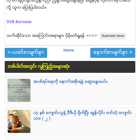
တဲ့ စက္ရံုပိုင္ရွင္ေတြနဲ႔လည္း ညႇိႏိႈင္းေဆြးေႏြးခဲ့ၿပီး အခြန္ပိုမို တိုးတက္ရလာမယ္
လို႔ သူက ေျပာျပပါတယ္။
DVB Burmese
သက္ဆုိင္ေသာ အေၾကာင္းအရာမ်ား ပုိမုိဖတ္ရႈရန္ ===>
business-news
Home
« ယခင္စာမ်က္ႏွာ
ေနာက္စာမ်က္ႏွာ »
တစ္ပါတ္အတြင္း လူၾကည့္အမ်ားဆံုး
အပစ္ရပ္ေရးကို ေနာက္အစိုးရနဲ႔ ေဆြးေႏြးမယ္။
၁၃ ႏွစ္ ေက်ာင္းသူနဲ႕ဗီဒီယို ရိုက္ျပီး အြန္လိုင္း တင္တဲ့ ေက်ာင္း
သား ( ၂ )