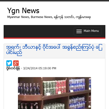
Ygn News
Myanmar News, Burmese News, ရန္ကုန္ သတင္း, က်န္းမာေရး
Main Menu
T
o
g
g
အရက္၊ ဘီယာႏွင့္ ၀ိုင္အေပၚ အခြန္စည္းၾကပ္ပံု ေျ
l
ပာင္းမည္
e
n
a
v
ပုိ႔စ္တင္ခ်ိန္
- 3/24/2014 05:19:00 PM
i
g
a
t
i
o
n