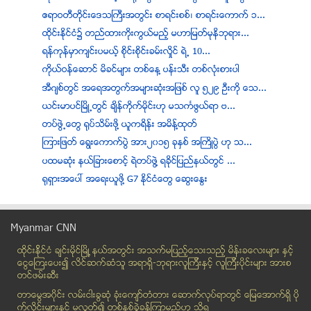
ဧရာဝတီတိုင္းေဒသႀကီးအတြင္း စာရင္းစစ္၊ စာရင္းေကာက္ ၁...
ထိုင္းႏိုင္ငံ၌ တည္ထားကိုးကြယ္မည့္ မဟာျမတ္မုနိဘုရား...
ရန္ကုန္မွာက်င္းပမယ့္ စုိင္းစုိင္းခမ္းလိႈင္ ရဲ႕ 10...
ကိုယ္ဝန္ေဆာင္ မိခင္မ်ား တစ္ေန႔ ပန္းသီး တစ္လံုးစားပါ
အီဂ်စ္တြင္ အေရအတြက္အမ်ားဆုံးအျဖစ္ လူ ၅၂၉ ဦးကုိ ေသ...
ယင္းမာပင္ျမိဳ႕တြင္ ခ်ိန္ကိုက္မိုင္းဟု မသကၤဖြယ္ရာ ဗ...
တပ္ဖြဲ႕ေတြ ႐ုပ္သိမ္းဖို႔ ယူကရိန္း အမိန္႔ထုတ္
ၾကားျဖတ္ ေရြးေကာက္ပဲြ အား၂၀၁၅ ခုႏွစ္ အႀကိဳပဲြ ဟု သ...
ပထမဆံုး နယ္ျခားေစာင့္ ရဲတပ္ဖဲြ႔ ရခိုင္ျပည္နယ္တြင္ ...
႐ုရွားအေပၚ အေရးယူဖို႔ G7 နိုင္ငံေတြ ေဆြးေႏြး
ရခိုင္အေရးကို ျပည္ေထာင္စုက လ်စ္လ်ဴရွဳ႕လွ်င္ ဘဂၤလီ၀...
မာန္ေအာင္ႏွင့္ ရမ္းျဗဲတြင္လည္း ဆႏၵေဖၚထုတ္
Myanmar CNN
အေလာင္းေတာ္ကႆပမွ ဘုရားဖူး ျပန္လာသည့္ ဒုိင္နာယာဥ္ ေ...
ထိုင္းနို္င္ငံ ခ်င္းမိုင္ျမိဳ ့နယ္အတြင္း အသက္မျပည့္ေသးသည့္ မိန္းခေလးမ်ား နွင့္
အစိုးရ ရံုးခ်ဳပ္အား ထိုင္ဝမ္ ေက်ာင္းသားမ်ား ရုတ္တရ...
ေငြေၾကးေပး၍ လိင္ဆက္ဆံသူ အရာရွိ-ဘုရားလူၾကီးနွင့္ လူၾကီးပိုင္းမ်ား အားစ
ပ်ံလြန္ေတာ္မူတာ ႏွစ္၃၀ၾကာ သံဃာေတာ္ ရုပ္ကလာပ္
တင္ဖမ္းဆီး
(၉)ႏွစ္သားအရြယ္ မုိးႀကိဳးထိမွန္၍ ေသဆုံး
တာေမြအ၀ိုင္း လမ္းငါးခြဆံု ခံုးေက်ာ္တံတား ေဆာက္လုပ္ရာတြင္ ေျမေအာက္ရွိ ပို
စစ္အစိုးရလက္ထက္မွာ အဓမၼပိတ္သိမ္းခံခဲ့ရတဲ့ နီကိုးအလ...
က္လိုင္းမ်ားႏွင့္ မလြတ္၍ တစ္ႏွစ္ခြဲခန္႔ၾကာမည္ဟု သိရ