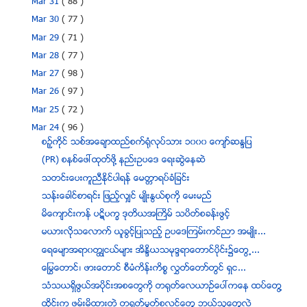
Mar 31
( 88 )
Mar 30
( 77 )
Mar 29
( 71 )
Mar 28
( 77 )
Mar 27
( 98 )
Mar 26
( 97 )
Mar 25
( 72 )
Mar 24
( 96 )
စဥ့္ကုိင္ သစ္အေခ်ာထည္စက္ရုံလုပ္သား ၁၀၀၀ ေက်ာ္ဆႏၵျပ
(PR) စနစ္ေဖၚထုတ္ဖို႔ နည္းဥပေဒ ေရးဆြဲေနဆဲ
သတင္းေပးကူညီႏိုင္ပါရန္ ေမတၱာရပ္ခံျခင္း
သန္းေခါင္စာရင္း ျဖည့္လ်ွင္ မ်ဳိးႏြယ္စုကုိ ေမးမည္
မိေက်ာင္းကန္ ပဋိပကၡ ဒုတိယအႀကိမ္ သပိတ္စခန္းဖြင့္
မယားလိုသေလာက္ ယူခြင့္ျပဳသည့္ ဥပေဒၾကမ္းကင္ညာ အမ်ဳိး...
ေရေမ်ာအရာ၀တၴဳငယ္မ်ား အိႏၵိယသမုဒၵရာေတာင္ပုိင္း၌ေတြ႕...
ေျမြေတာင္၊ ဖားေတာင္ စီမံကိန္းကိစၥ လႊတ္ေတာ္တြင္ ရွင...
သံသယရွိဖြယ္အပိုင္းအစေတြကို တရုတ္ေလယာဥ္ေပၚကေန ထပ္ေတြ႔
ထုိင္းက ဖမ္းမိထားတဲ့ တ႐ုတ္မြတ္စလင္ေတြ ဘယ္သူေတြလဲ