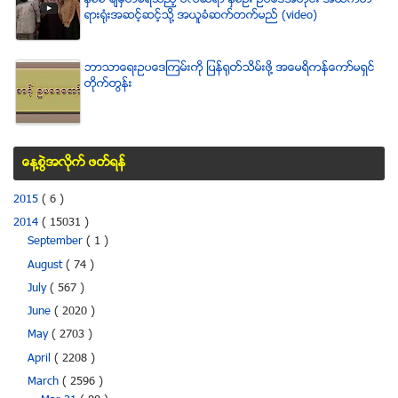
ရားရံုးအဆင့္ဆင့္သို႔ အယူခံဆက္တက္မည္ (video)
ဘာသာေရးဥပေဒၾကမ္းကို ျပန္ရုတ္သိမ္းဖို႔ အေမရိကန္ေကာ္မရွင္
တိုက္တြန္း
ေန႔စြဲအလိုက္ ဖတ္ရန္
2015
( 6 )
2014
( 15031 )
September
( 1 )
August
( 74 )
July
( 567 )
June
( 2020 )
May
( 2703 )
April
( 2208 )
March
( 2596 )