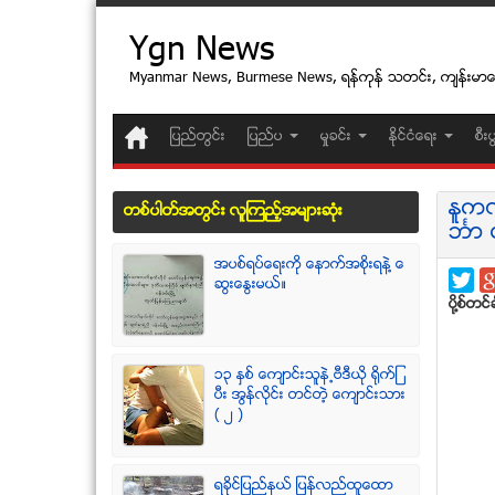
Ygn News
Myanmar News, Burmese News, ရန္ကုန္ သတင္း, က်န္းမာ
ျပည္တြင္း
ျပည္ပ
မႈခင္း
ႏုိင္ငံေရး
စီး
ႏူကလ
တစ္ပါတ္အတြင္း လူၾကည့္အမ်ားဆံုး
ဘၤာ 
အပစ္ရပ္ေရးကို ေနာက္အစိုးရနဲ႔ ေ
ဆြးေႏြးမယ္။
ပုိ႔စ္တင္ခ
၁၃ ႏွစ္ ေက်ာင္းသူနဲ႕ဗီဒီယို ရိုက္ျ
ပီး အြန္လိုင္း တင္တဲ့ ေက်ာင္းသား
( ၂ )
ရခုိင္ျပည္နယ္ ျပန္လည္ထူေထာ