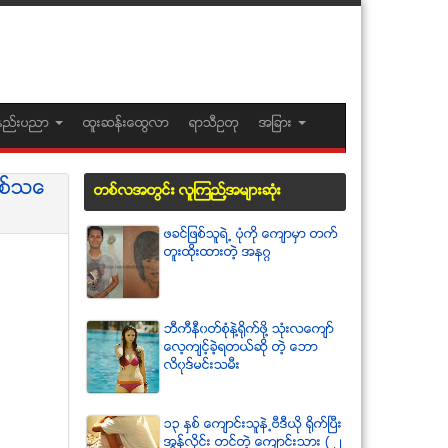
နည္းပညာ
ထူးဆန္းေထြလာ
ရာသီဥတု
အျခား
စစ္သေ
တစ္လအတြင္း လူၾကည္႔အမ်ားဆံုး
ဖခင္ျဖစ္သူရဲ႕ ပံုကို ေက်ာမွာ တက္
တူးထိုးထားတဲ့ အနဂၢ
ဘီကီနီ၀တ္စံုနဲ႔႐ုိက္ဖို႔ သံုးလေက်ာ္
ေလ့က်င့္ခဲ့ရတယ္ဆို တဲ့ ေဘာ
လိ၀ုဒ္မင္းသမီး
၁၃ ႏွစ္ ေက်ာင္းသူနဲ႕ဗီဒီယို ရိုက္ျပီး
အြန္လိုင္း တင္တဲ့ ေက်ာင္းသား ( ၂