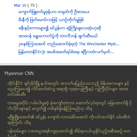
Mar 10
( 75 )
ေက်ာက္ျဖဴစက္မႈဇုန္ဟာ တရုတ္ကို ဦးစားေပး
မီးနီကို ျဖတ္ေမာင္းသျဖင့္ ယာဥ္တိုက္မႈျဖစ္
ဇနီးႏွင့္စကားမ်ား၍ ခင္ပြန္းက ဆြဲႀကိဳးခ်ေသဆုံးဟုဆုိ
အာဖဂန္ ေရြးေကာက္ပြဲကို တာလီဘန္ ဖ်က္ဆီးမယ္
၃၈ႏွစ္ၾကာေအာင္ တည္ေဆာက္ခဲ့ရတဲ့ The Winchester Myst...
ျမန္မာတႏိုင္ငံလံုး အပစ္အခတ္ရပ္စဲေရး ဧၿပီလထဲလက္မွတ္...
ဗီယက္နမ္ပင္လယ္ျပင္က ေလာင္စာဆီကြက္ ေပ်ာက္ဆံုးေလယာဥ္...
ေလယာဥ္ ရွာေဖြေရး ပိုမိုအားထုတ္ဖို႔ တ႐ုတ္ဆို
Myanmar CNN
က႐ိုင္းမီးယား ကို ႐ုရွား ႏုိင္ငံတြင္း သို႔ ေပါင္းစ...
ထိုင္းနို္င္ငံ ခ်င္းမိုင္ျမိဳ ့နယ္အတြင္း အသက္မျပည့္ေသးသည့္ မိန္းခေလးမ်ား နွင့္
က႐ိုင္းမီးယား ၌ ယူကရိန္း အစိုးရကို ေထာက္ခံ သည့္ ဆႏ...
ေငြေၾကးေပး၍ လိင္ဆက္ဆံသူ အရာရွိ-ဘုရားလူၾကီးနွင့္ လူၾကီးပိုင္းမ်ား အားစ
လုပ္အားခမရတဲ့ ျမန္မာ အလုပ္သမားေတြ ဖူးခက္မွာ ဆႏၵျပ
တင္ဖမ္းဆီး
သံလြင္ျမစ္ကူးစက္ေလွေမွာက္ရာ ေက်ာင္းဆရာမတစ္ဦးႏွစ္ျ...
တာေမြအ၀ိုင္း လမ္းငါးခြဆံု ခံုးေက်ာ္တံတား ေဆာက္လုပ္ရာတြင္ ေျမေအာက္ရွိ ပို
ေနာက္ဘီးေပါက္၍ ယာဥ္တိမ္းေမွာက္
က္လိုင္းမ်ားႏွင့္ မလြတ္၍ တစ္ႏွစ္ခြဲခန္႔ၾကာမည္ဟု သိရ
တတိယႏွစ္ ကြန္ပ်ဴတာ ေက်ာင္းသူတစ္ဦး ကားတိုက္ခံရ
မၿဖိဳးၿဖိဳးေအာင္၏ ခင္ပြန္း ေက်ာင္းသားေခါင္းေဆာင္ ကိုလင္းထက္ႏိုင္ ဖမ္းဆီးခံ
ရေၾကာင္း သိရ
ရွမ္းျပည္နယ္မွ မၾကည္၀င္း လယ္ေတာသူ အလွမယ္ျဖစ္လာ
၀န္ထမ္းမ်ား လစာေငြအရစ္က်စုေဆာင္း၍ အိမ္ရာ၀ယ္ယူႏုိင္မည့္အစီအစဥ္ စတ
လမ္းေလွ်ာက္ၿပီး ေရကူးႏိုင္သည့္ ေျခေလးေခ်ာင္းပါ ငါး...