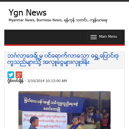
Ygn News
Myanmar News, Burmese News, ရန္ကုန္ သတင္း, က်န္းမာေရး
Main Menu
T
o
g
g
ဘဂၤလာေဒခ်္႕မွ ၀င္ေရာက္လာေသာ ေရႊ႕ေျပာင္းဒု
l
ကၡသည္မ်ားသို႔ အလွဴေငြမ်ားလွဴဒါန္း
e
n
a
v
ပုိ႔စ္တင္ခ်ိန္
- 3/10/2014 10:13:00 AM
i
g
a
t
i
o
n