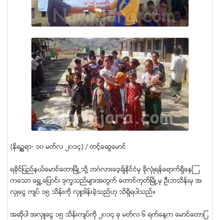
(နိရဥၥရာ- ၁၀ မတ္လ ၂၀၁၄) / တင့္ေဆြေမာင္
ရခိုင္ျပည္နယ္ေမာင္ေတာျမိဳ႕သို႔ ဘဂၤလားေဒ့ခ်္နိုင္ငံမွ ခိုလွံဳရန္ေရာက္ရွိေနၾ
ကေသာ ေရႊ႕ေျပာင္း ဒုကၡသည္မ်ားအတြက္ ေတာင္ကုတ္ျမိဳ႕မွ ဦးဘသိန္းမွ အ
လွဳေငြ က်ပ္ ၁၅ သိန္းကို လွဴဒါန္းခဲ့သည္ဟု သိရွိရပါသည္။
အဆိုပါ အလွဴေငြ ၁၅ သိန္းက်ပ္ကို ၂၀၁၄ ခု မတ္လ ၆ ရက္ေန႔က ေမာင္ေတာျ