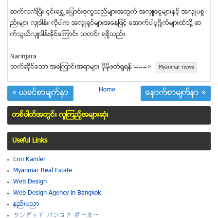
ဆက္လက္ျပီး ၄င္းေရႊ႕ေျပာင္းဒုကၡသည္မ်ားအတြက္ အလွဴေငြမ်ားႏွင့္ အလွဴပစၥ
ည္းမ်ား လွဳဒါန္း လိုပါက အလွဴရွင္မ်ားအေနျဖင့္ ေအာက္ပါပုဂၢိဳလ္မ်ားထံသို႔ ဆ
က္သြယ္လွဴဒါန္းနိုင္ေၾကာင္း သတင္း ရရွိသည္။
Narinjara
သက္ဆုိင္ေသာ အေၾကာင္းအရာမ်ား ပုိမုိဖတ္ရႈရန္ ===>
Myanmar-news
Home
« ယခင္စာမ်က္ႏွာ
ေနာက္စာမ်က္ႏွာ »
တစ္ပါတ္အတြင္း လူၾကည့္အမ်ားဆံုး
Useful Links
Erin Kamler
Myanmar Real Estate
Web Design
Web Design Agency in Bangkok
နည္းပညာ
ラングッド バンコク ポーカー