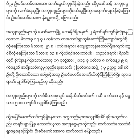
မိဳ႕မွ ဦးခင္ေမာင္ေအးအား ဆက္သြယ္လွဴဒါန္းခဲ့သည္။ ထိုမွတစ္ဆင့္ အလွဴေငြ
မ်ားကို လက္ခံရယူျပီး အလွဴပစၥည္းမ်ားကို၀ယ္ယူျပီးသြားေရာက္လွဴဒါန္းခဲ့ေၾကာ
င္း ဦးခင္ေမာင္ေအးက နိရဥၥရာသို႕ ေျပာသည္။
အလွဴပစၥည္းမ်ားကို ေမာင္ေတာျမိဳ႕ ေလးမိုင္ရွိအမွတ္ ၂ ရဲတပ္ရင္းတြင္ခိုလွံဳေနၾ
ကေသာ မိသားစု ၁၇ စု ၊ ကန္သာယာအလယ္ရြာဘုန္းေတာ္ၾကီးေက်ာင္းတြင္ခို
လွံဳေနၾကေသာ မိသားစု ၂၅ စု ၊ ကင္းေခ်ာင္း ေက်းရြာဘုန္းေတာ္ၾကီးေက်ာင္းတြ
င္ခိုလွံဳေနၾကေသာ မိသားစု ၁၃ စု ကိုယ္ရင္ေလးတစ္ပါး ၊ ကညင္ေခ်ာင္း ရဲကင္း
တြင္ ခိုလွံဳေနၾကေသာမိသားစု ၁၇ စုတို႔အား ၂၀၁၄ ခု မတ္လ ၈ ရက္ေန႔မွ ၉ ရ
က္ေန႔ထိ အမ်ိဳးသမီးလူမွဳကူညီေရးအသင္း ( ျမတ္ေလးအဖြဲ႕ ) မွ ဥကၠဌ ေဒၚခင္
ဦးတို႔ ဦးေဆာင္ေသာ အဖြဲ႔ႏွင့္အတူ ဦးခင္ေမာင္ေအးကိုယ္တိုင္ၾကီးၾကပ္ျပီး သြားေ
ရာက္လွဴဒါန္းခဲ့ၾကသည္ဟု ဆိုသည္။
အလွဴပစၥည္းမ်ားကို တစ္မိသားစုလွ်င္ ဆန္အိတ္တစ္၀က္ ၊ ဆီ ၁ လီတာ ႏွင့္ ေငြ
သား ၅၀၀၀ က်ပ္စီ လွဴဒါန္းခဲ့ၾကသည္။
ထို႔အျပင္ေနာက္ထပ္က်န္ရွိေနေသာ ဒုကၡသည္မ်ားအလွဴဒါန္းနိုင္ရန္အတြက္လ
ည္း စာရင္းမ်ားျပဳစု ေကာက္ယူကာ အလွဴေငြမ်ားကိုလည္း ဆက္လက္ေကာက္ခံ
ရွာေဖြေနေၾကာင္း ဦးခင္ေမာင္ေအးက ဆက္္လက္ ေျပာသည္။