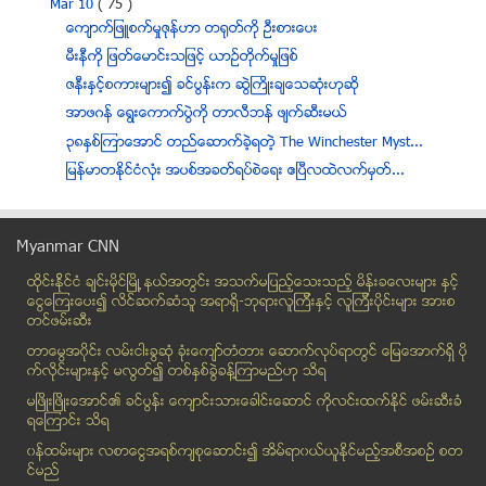
Mar 10
( 75 )
ေက်ာက္ျဖဴစက္မႈဇုန္ဟာ တရုတ္ကို ဦးစားေပး
မီးနီကို ျဖတ္ေမာင္းသျဖင့္ ယာဥ္တိုက္မႈျဖစ္
ဇနီးႏွင့္စကားမ်ား၍ ခင္ပြန္းက ဆြဲႀကိဳးခ်ေသဆုံးဟုဆုိ
အာဖဂန္ ေရြးေကာက္ပြဲကို တာလီဘန္ ဖ်က္ဆီးမယ္
၃၈ႏွစ္ၾကာေအာင္ တည္ေဆာက္ခဲ့ရတဲ့ The Winchester Myst...
ျမန္မာတႏိုင္ငံလံုး အပစ္အခတ္ရပ္စဲေရး ဧၿပီလထဲလက္မွတ္...
ဗီယက္နမ္ပင္လယ္ျပင္က ေလာင္စာဆီကြက္ ေပ်ာက္ဆံုးေလယာဥ္...
ေလယာဥ္ ရွာေဖြေရး ပိုမိုအားထုတ္ဖို႔ တ႐ုတ္ဆို
Myanmar CNN
က႐ိုင္းမီးယား ကို ႐ုရွား ႏုိင္ငံတြင္း သို႔ ေပါင္းစ...
ထိုင္းနို္င္ငံ ခ်င္းမိုင္ျမိဳ ့နယ္အတြင္း အသက္မျပည့္ေသးသည့္ မိန္းခေလးမ်ား နွင့္
က႐ိုင္းမီးယား ၌ ယူကရိန္း အစိုးရကို ေထာက္ခံ သည့္ ဆႏ...
ေငြေၾကးေပး၍ လိင္ဆက္ဆံသူ အရာရွိ-ဘုရားလူၾကီးနွင့္ လူၾကီးပိုင္းမ်ား အားစ
လုပ္အားခမရတဲ့ ျမန္မာ အလုပ္သမားေတြ ဖူးခက္မွာ ဆႏၵျပ
တင္ဖမ္းဆီး
သံလြင္ျမစ္ကူးစက္ေလွေမွာက္ရာ ေက်ာင္းဆရာမတစ္ဦးႏွစ္ျ...
တာေမြအ၀ိုင္း လမ္းငါးခြဆံု ခံုးေက်ာ္တံတား ေဆာက္လုပ္ရာတြင္ ေျမေအာက္ရွိ ပို
ေနာက္ဘီးေပါက္၍ ယာဥ္တိမ္းေမွာက္
က္လိုင္းမ်ားႏွင့္ မလြတ္၍ တစ္ႏွစ္ခြဲခန္႔ၾကာမည္ဟု သိရ
တတိယႏွစ္ ကြန္ပ်ဴတာ ေက်ာင္းသူတစ္ဦး ကားတိုက္ခံရ
မၿဖိဳးၿဖိဳးေအာင္၏ ခင္ပြန္း ေက်ာင္းသားေခါင္းေဆာင္ ကိုလင္းထက္ႏိုင္ ဖမ္းဆီးခံ
ရေၾကာင္း သိရ
ရွမ္းျပည္နယ္မွ မၾကည္၀င္း လယ္ေတာသူ အလွမယ္ျဖစ္လာ
၀န္ထမ္းမ်ား လစာေငြအရစ္က်စုေဆာင္း၍ အိမ္ရာ၀ယ္ယူႏုိင္မည့္အစီအစဥ္ စတ
လမ္းေလွ်ာက္ၿပီး ေရကူးႏိုင္သည့္ ေျခေလးေခ်ာင္းပါ ငါး...
င္မည္
ခရိုင္းမီးယား၏ ယူကရိန္းမွ ခြဲထြက္မည့္ ျပႆနာ