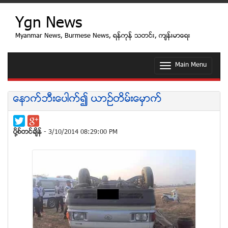
Ygn News
Myanmar News, Burmese News, ရန္ကုန္ သတင္း, က်န္းမာေရး
Main Menu
T
o
g
g
ေနာက္ဘီးေပါက္၍ ယာဥ္တိမ္းေမွာက္
l
e
n
a
ပုိ႔စ္တင္ခ်ိန္
- 3/10/2014 08:29:00 PM
v
i
g
a
t
i
o
n