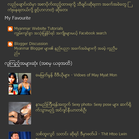
လည္ေခ်ာင္းထဲမွာ အစာပိုက္ထည့္ထားရလုိ႔ သီခ်င္းဆုိရတာ အခက္အခဲေတြ ႀ
ဗုိက္မၾကာခဏေအာင့္၍ အဆိပ္ေသာက္ဟုဆုိ
ကံဳေနရတယ္လို႔ ဖြင့္ဟလာတဲ့ ဆုိေတး
ေလထုညစ္ညမ္းမႈ ပမာဏ ျမင့္လာတဲ့ အိႏၵိယ
My Favourite
ဒုခ်ီးရားတန္း အလယ္႐ြာ မီးေလာင္မႈ ရႈိ႕မီးဟု အစိုးရထ...
Myanmar Website Tutorials
Android သုံးသူမ်ားသိထားသင့္သည့္ Code မ်ား
ကၽြမ္းက်င္စြာ အသုံးျပဳႏုိင္ရင္ အက်ိဳးမ်ားမယ့္ Facebook search
ျပည္ပဆက္သြယ္ေရး ေအာ္ပေရတာမ်ား၏ တာဝါတုိင္ တည္ေဆာက္ျ...
Blogger Discussion
Raspberry Pi နည္းပညာျဖင့္ တည္ေဆာက္ထားသည့္ Data Cen...
Myanmar Blogger မ်ား၏ နည္းပညာ အခက္အခဲမ်ားကုိ အခမဲ့ ကူညီမ
ည္။
ကေလးစကား ေလးေလးစားစား နားေထာင္ေပးပါ
လူၾကည့္အမ်ားဆုံး (အစမွ ယခုအထိ)
အိမ္ေထာင္တစ္ခုတြင္ အမ်ိဳးသားမ်ား ပါ၀င္ႏုိင္မႈအခန္းက႑
ကားသုံးစီးကုိ ဆံပင္အားနဲ႔ဆဲြျပတ့ဲ ျမန္မာသုိင္းဆရာ
ေမျမတ္မြန္ ဗီဒီယုိမ်ား - Vidoes of May Myat Mon
Linkin Park ရဲ႕သီခ်င္းအသစ္ Guilty All The Same
သန္းေခါင္စာရင္း ေကာက္ရာတြင္ ႐ိုဟင္ဂ်ာဟု ထည့္ခြင့္ျ...
ျမန္မာေတြ စဥ္းစားရမယ့္ ခရုိင္းမီးယား သင္ခန္းစာ
နာမည္ၾကီးရန္အတြက္ Sexy photo၊ Sexy pose မ်ား ဆက္ရို
မႏၲေလးၿမိဳ႕ ဧရာဝတီျမစ္တစ္ေလွ်ာက္ လူအုပ္စုျဖင့္ ဓား...
က္သြားမည္႔ အင္ဂ်င္နီယာတစ္ဦး
လက္နက္အျပည့္ တပ္ထားသည့္ ရုရွားတုိက္ေလယာဥ္မ်ားရုပ္သ...
ႏိုင္ငံေတာ္သမၼတ ဦးသိန္းစိန္ႏွင့္ ေဒၚေအာင္ဆန္းစုၾက...
ခရမ္းလြန္ေရာင္ျခည္အဆင့္က သတ္မွတ္ခ်က္ထက္ ေက်ာ္လြန္တ...
သစ္ထူးလြင္ သတင္း ဆုိရင္ ဒီမွာဖတ္ပါ - Thit Htoo Lwin
မေလးရွားအဲလိုင္းမွ ေပ်ာက္ဆံုးေနတဲ့ေလယာဥ္ MH370 ရွာ...