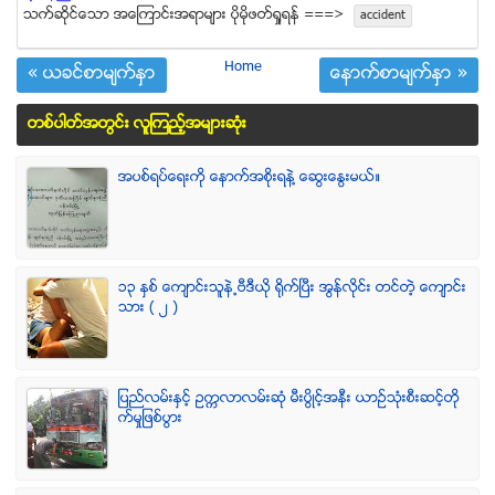
သက္ဆုိင္ေသာ အေၾကာင္းအရာမ်ား ပုိမုိဖတ္ရႈရန္ ===>
accident
Home
« ယခင္စာမ်က္ႏွာ
ေနာက္စာမ်က္ႏွာ »
တစ္ပါတ္အတြင္း လူၾကည့္အမ်ားဆံုး
အပစ္ရပ္ေရးကို ေနာက္အစိုးရနဲ႔ ေဆြးေႏြးမယ္။
၁၃ ႏွစ္ ေက်ာင္းသူနဲ႕ဗီဒီယို ရိုက္ျပီး အြန္လိုင္း တင္တဲ့ ေက်ာင္း
သား ( ၂ )
ျပည္လမ္းႏွင့္ ဥကၠလာလမ္းဆုံ မီးပြိဳင့္အနီး ယာဥ္သုံးစီးဆင့္တို
က္မႈျဖစ္ပြား