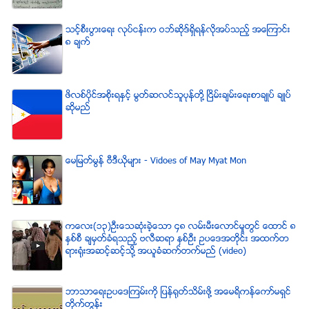
သင့္စီးပြားေရး လုပ္ငန္းက ဝဘ္ဆိုဒ္ရွိရန္လိုအပ္သည့္ အေၾကာင္း
၈ ခ်က္
ဖိလစ္ပိုင္အစိုးရႏွင့္ မြတ္ဆလင္သူပုန္တို႔ ၿငိမ္းခ်မ္းေရးစာခ်ဳပ္ ခ်ဳပ္
ဆိုမည္
ေမျမတ္မြန္ ဗီဒီယုိမ်ား - Vidoes of May Myat Mon
ကေလး(၁၃)ဦးေသဆံုးခဲ့ေသာ ၄၈ လမ္းမီးေလာင္မႈတြင္ ေထာင္ ၈
ႏွစ္စီ ခ်မွတ္ခံရသည့္ ဗလီဆရာ ႏွစ္ဦး ဥပေဒအတိုင္း အထက္တ
ရားရံုးအဆင့္ဆင့္သို႔ အယူခံဆက္တက္မည္ (video)
ဘာသာေရးဥပေဒၾကမ္းကို ျပန္ရုတ္သိမ္းဖို႔ အေမရိကန္ေကာ္မရွင္
တိုက္တြန္း