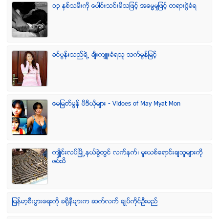
၁၃ ႏွစ္သမီးကို ေပါင္းသင္းမိသျဖင့္ အဓမၼမႈျဖင့္ တရားစြဲခံရ
ခင္ပြန္းသည္ရဲ႕ ခ်ီးက်ဴးခံရသူ သက္မြန္ျမင့္
ေမျမတ္မြန္ ဗီဒီယုိမ်ား - Vidoes of May Myat Mon
က်ဳိင္းလပ္ၿမိဳ႕နယ္ခြဲတြင္ လက္နက္၊ မူးယစ္ေရာင္းခ်သူမ်ားကို
ဖမ္းမိ
ျမန္မာ့စီးပြားေရးကို ခရိုနီမ်ားက ဆက္လက္ ခ်ဳပ္ကိုင္ဥိီးမည္