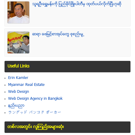
သူရဦးေရႊမန္းကို ျပည္ခိုင္ျဖိဳးပါတီမွ ထုတ္ပယ္လိုက္ျပီဟုဆို
ဆရာ ေဖျမင့္စာအုပ္ေတြ စုစည္းမူ႕
Useful Links
Erin Kamler
Myanmar Real Estate
Web Design
Web Design Agency in Bangkok
နည္းပညာ
ラングッド バンコク ポーカー
တစ္လအတြင္း လူၾကည္႔အမ်ားဆံုး