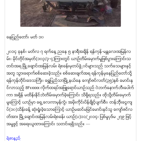
ေနျပည္ေတာ္၊ မတ္ ၁၀
၂၀၁၄ ခုႏွစ္၊ မတ္လ ၇ ရက္ေန႔ ညေန ၅ နာရီအခ်ိန္ ရန္ကုန္-မႏၲေလးအျမန္လ
မ္း၊ မိုင္တိုင္အမွတ္(၁၀၃/၃-၄)ၾကားတြင္ ယာဥ္တိမ္းေမွာက္မႈျဖစ္ပြားေၾကာင္းသ
တင္းအရ ၿမိဳ႕ေခ်ာင္းအျမန္လမ္း ရဲစခန္းမွတပ္ဖဲြ႕၀င္မ်ားသည္ သက္ေသမ်ားႏွင့္
အတူ သြားေရာက္စစ္ေဆးခဲ့သည္။ စစ္ေဆးခ်က္အရ ရန္ကုန္မွေနျပည္ေတာ္သို႔
ရန္ကုန္တိုင္းေဒသႀကီး၊ ေရႊျပည္သာၿမိဳ႕နယ္ေန ေက်ာ္ဇင္လတ္(၃၅)ႏွစ္ ေမာင္းႏွ
င္လာသည့္ 8F။xxxx လိုက္ထရပ္အျဖဴေရာင္ယာဥ္သည္ ၀ဲဘက္ေနာက္ဘီးေပါက္
ကာ အရွိန္ မထိန္းႏိုင္ဘဲတိမ္းေမွာက္ခဲ့ေၾကာင္း သိရွိရသည္။ ထိုသို႔တိမ္းေမွာက္
မႈေၾကာင့္ ယာဥ္မွာ ေရွ႕ေလကာမွန္ကြဲ၊ အမိုးကိုင္းပိန္ခ်ိဳင့္ပ်က္စီး၊ တန္ဘိုိးေငြက်
ပ္(၁၀)သိန္းခန္႔ ဆံုး႐ႈံးခဲ့ေသာေၾကာင့္ ယာဥ္မဆင္မျခင္ေမာင္းႏွင္သူ ေက်ာ္ဇင္လ
တ္အား ၿမိဳ႕ေခ်ာင္းအျမန္လမ္းရဲစခန္း ယာဥ္(ပ)၁၁/၂၀၁၄၊ ျပစ္မႈပုဒ္မ ၂၇၉ ျဖင့္
အမႈဖြင့္ အေရးယူထားေၾကာင္း သတင္းရရွိသည္။ —
ရဲဇာနည္