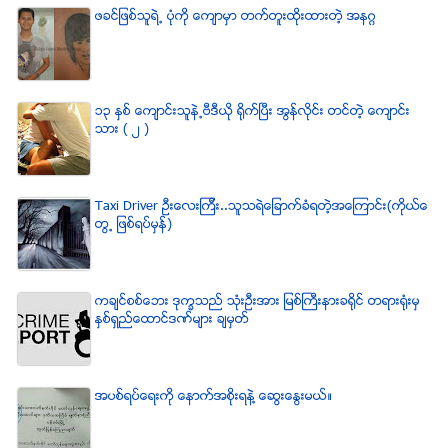
ဖခင္ျဖစ္သူရဲ႕ ပံုကို ေက်ာမွာ တက္တူးထိုးထားတဲ့ အနဂၢ
၁၃ ႏွစ္ ေက်ာင္းသူနဲ႕ဗီဒီယို ရိုက္ျပီး အြန္လိုင္း တင္တဲ့ ေက်ာင္း
သား ( ၂ )
Taxi Driver ဦးေလးၾကီး..သူသရဲေျခာက္ခံရတဲ့အေၾကာင္း(ကိုယ္ေ
တြ႕ ျဖစ္ရပ္မွန္)
ကခ်င္စစ္ေဘး ဒုကၡသည္ သံုးဦးအား ျမစ္ႀကီးနားခရိုင္ တရားရံုးမွ
ႏွစ္ရွည္ေထာင္ဒဏ္မ်ား ခ်မွတ္
အပစ္ရပ္ေရးကို ေနာက္အစိုးရနဲ႔ ေဆြးေႏြးမယ္။