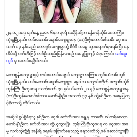
၂၄.၁.၂၀၁၄ ရက္ေန႔ ညေန ၆း၃၀ နာရီ အခ်ိန္ခန္႔က ရန္ကုန္တိုင္းေဒသႀကီး၊
သံုးခြၿမိဳ႕နယ္၊ တင္းေတာင္းေခ်ာင္ေက်းရြာေန (ဘ)ဦးဖိုးေထာင္၏သမီး မစု ၊အ
သက္ ၁၃ ႏွစ္သည္ ေတာစြန္းေက်းရြာသို႔ ဗီစီဒီ အေခြ သြားေရာက္ငွားရမ္းၿပီး ေန
အိမ္သို႔ စက္ဘီးျဖင့္ တစ္ဦးတည္းျပန္လာစဥ္ အဓမၼျပဳက်င့္ ခံရေၾကာင္း
သစ္ထူး
လြင္
မွ သတင္းရရိွပါတယ္။
ေတာစြန္းေက်းရြာႏွင့္ တင္းေတာင္းေခ်ာင္ ေက်းရြာ အၾကား ကြင္းထဲလမ္းတြင္
သံုးခြၿမိဳ႕နယ္၊ တင္းေတာင္းေခ်ာင္ေက်းရြာ၊ ဓမၼပါလ ေက်ာင္းတိုက္ ေက်ာင္းထိုင္
ဘုန္းႀကီး ဦးကုေ၀ရ ၊သက္ေတာ္ ၄၀ ႏွစ္၊ ၀ါေတာ္ ၂၀ ႏွင့္ ေတာစြန္းေက်းရြာေန
(ဘ)ဦးထြန္းေအာင္၏သား ေမာင္မ်ဳိးဦး၊ အသက္ ၃၃ ႏွစ္ တို႔ႏွစ္ဦးက အဓမၼျပဳက်
င့္ခဲ့တာလို ့ဆုိပါတယ္။
အဆုိပါ စြပ္စဲြခံရသူ ႏွစ္ဦးက မစု၏ စက္ဘီးအား ေရွ႕မွ တားဆီး ရပ္တန္႔ေစကာ
ေမာင္မ်ဳိးဦးက စက္ဘီးအား ဆြဲယူသြားၿပီး၊ ဘုန္းႀကီးဦးကုေ၀ရ က မစုအား အဓ
မၼ လက္ကိုဆြဲ၍ အနီးရွိ ေရခမ္းေျခာက္ေနသည့္ ေခ်ာင္းထဲသို ႔ေခၚေဆာင္သြားၿပီး