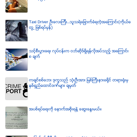
Taxi Driver ဦးေလးၾကီး..သူသရဲေျခာက္ခံရတဲ့အေၾကာင္း(ကိုယ္ေ
တြ႕ ျဖစ္ရပ္မွန္)
သင့္စီးပြားေရး လုပ္ငန္းက ဝဘ္ဆိုဒ္ရွိရန္လိုအပ္သည့္ အေၾကာင္း
၈ ခ်က္
ကခ်င္စစ္ေဘး ဒုကၡသည္ သံုးဦးအား ျမစ္ႀကီးနားခရိုင္ တရားရံုးမွ
ႏွစ္ရွည္ေထာင္ဒဏ္မ်ား ခ်မွတ္
အပစ္ရပ္ေရးကို ေနာက္အစိုးရနဲ႔ ေဆြးေႏြးမယ္။