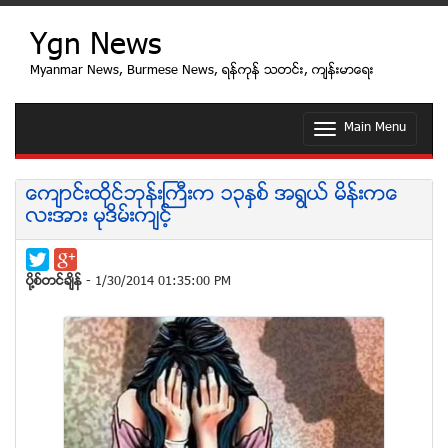
Ygn News
Myanmar News, Burmese News, ရန္ကုန္ သတင္း, က်န္းမာေရး
Main Menu
T
o
g
g
ေက်ာင္းထိုင္ဘုန္းျကီးက ၁၃ႏွစ္ အရြယ္ မိန္းကေ
l
လးအား မုဒိမ္းက်င့္
e
n
a
v
ပုိ႔စ္တင္ခ်ိန္
- 1/30/2014 01:35:00 PM
i
g
a
t
i
o
n