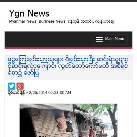
Ygn News
Myanmar News, Burmese News, ရန္ကုန္ သတင္း, က်န္းမာေရး
Main Menu
T
o
g
g
ေငြေၾကးခ်မ္းသာသူမ်ား ပိုခ်မ္းသာၿပီး ဆင္းရဲသူမ်ား
l
ပိုဆင္းရဲလာေၾကာင္း လႊတ္ေတာ္ေကာ္မတီ အစီရင္
e
ခံစာ၌ ေဖာ္ျပ
n
a
v
i
ပုိ႔စ္တင္ခ်ိန္
- 2/26/2014 09:53:00 AM
g
a
t
i
o
n