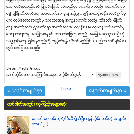
ထို႔ျပင္ ႏိုင္ငံေတာ္အေနျဖင့္ ဗဟိုဦးစီးစနစ္ကို ေျဖေလွ်ာ့၍ ျပည္သူဗဟိုျပဳစနစ္ျဖင့္
အေကာင္အထည္ေဖာ္ ျပဳျပင္ေျပာင္းလဲသည္မွာ ေကာင္းပါသည္။ ေအာက္ေျခမွ
စ၍ ဖြံ႔ၿဖိဳးတိုးတက္ေရး အေထာက္အကူျပဳ အဖြဲ႔မ်ားဖြဲ႔၍ အဆင့္ဆင့္ေဆာင္ရြက္မႈ
မ်ား လုပ္ေဆာင္ရာတြင္မူ သေဘာအရ အလြန္ေကာင္းသည္။ သို႔ေသာ္၀န္ႀကီး
ဌာန အဆင့္ဆင့္၊ ဌာနဆိုင္ရာ အဆင့္ဆင့္၏ ႀကိဳးနီစနစ္၊ လုပ္ငန္းလုပ္ေဆာင္မႈ
မေပ်ာက္ပ်က္မႈ အေျခအေနႏွင့္ ေအာက္ေျခကစသည့္ အေျခအေနကြာဟၿပီး ပုံ
သဏၭာန္မက် ျဖစ္ေနသည္ကို ဂ႐ုစိုက္ရန္ လိုအပ္မည္ျဖစ္ပါသည္ဟု အစီရင္ခံစာ
တြင္ ေဖာ္ျပထားသည္။
Eleven Media Group
သက္ဆုိင္ေသာ အေၾကာင္းအရာမ်ား ပုိမုိဖတ္ရႈရန္ ===>
Myanmar-news
Home
« ယခင္စာမ်က္ႏွာ
ေနာက္စာမ်က္ႏွာ »
တစ္ပါတ္အတြင္း လူၾကည့္အမ်ားဆံုး
၁၃ ႏွစ္ ေက်ာင္းသူနဲ႕ဗီဒီယို ရိုက္ျပီး အြန္လိုင္း တင္တဲ့ ေက်ာင္း
သား ( ၂ )