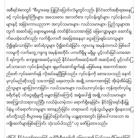
အစီရင္ခံစာတြင္ “စီးပြားေရး ျပဳျပင္ေျပာင္းလဲမႈတြင္လည္း ႏိုင္ငံေတာ္အစိုးရအေနျ
ဖင့္ လုပ္ငန္းရွင္ႀကီးမ်ား၊ အေသးစား၊ အလတ္စား လုပ္ငန္းရွင္မ်ား၊ လုပ္ငန္းငယ္
မ်ားႏွင့္ အျခားကာယညာဏ အလုပ္သမားမ်ား၊ လယ္သမားမ်ား၊ ျပည္သူမ်ားအ
တြက္ အဆင္ေျပ ေခ်ာေမြ႔ေစရန္ တတ္ႏိုင္ေသာအားျဖင့္ ေျဖေလွ်ာ့မႈမ်ား ေဆာင္ရြ
က္ေပးခဲ့ေသာ္လည္း လက္ရွိပကတိ အေျခအေနမွာ ေငြေၾကးခ်မ္းသာသူမ်ား
ပို၍ခ်မ္းသာျခင္း၊ ဆင္းရဲသူမ်ား ပို၍ဆင္းရဲျခင္း၊ ကြာဟမႈ အမွန္တကယ္ ျဖစ္ေပၚ
လာမႈကို လက္ေတြ႕က်က် အမွန္အတိုင္း ပကတိရွိမႈ မရွိမႈ၊ ပြင့္လင္းျမင္သာေအာ
င္ ရပ္ကြက္၊ ေက်းရြာအဆင့္မွသည္ ႏိုင္ငံေတာ္အဆင့္အထိ အဆင့္ဆင့္ ပြင့္လင္းျ
မင္သာေသာ လုပ္ငန္းစဥ္မ်ား ခ်မွတ္ေဆာင္ရြက္ရန္ မျဖစ္မေန အေကာင္အထ
ည္ေဖာ္ လုပ္ေဆာင္ရန္ လိုအပ္ေနၿပီျဖစ္သည္။ လုပ္ငန္းကို ေစာေသးသည္ ေနာင္
မွလုပ္မည္ဆိုသည့္ သေဘာျဖင့္ မရေတာ့ပါ။ အခ်ဳိ႕သာဓကအားျဖင့္ အိုးမဲ့အိမ္မဲ့ျပ
ည္သူမ်ား မ်ားျပားလာျခင္း၊ လယ္သမားမ်ား လယ္ယာလုပ္ငန္း၊ ကုန္ထုတ္လုပ္မႈ
စရိတ္ႏွင့္ ၀င္ေငြရရွိမႈတို႔ မမွ်တျခင္းေၾကာင့္ အ႐ႈံးေပၚ၍ အခ်ဳိ႕လယ္သမားမ်ား
အေၾကြးသံသရာလည္ၿပီး လယ္မဲ့ယာမဲ့ဘ၀ ေရာက္ရွိေနျခင္း၊ ႏိုင္ငံျခားရင္းႏွီးျမႇဳ
ပ္ႏွံမႈ ၀င္ေရာက္လာမႈမ်ား အားနည္းျခင္း၊ တရားမ၀င္ ကုန္သြယ္မႈမ်ား ရွိေနေသးျ
ခင္းတို႔သည္ စီးပြားေရး ျပဳျပင္ေျပာင္းလဲမႈ ယႏၲရားအတြင္း ျဖစ္ေပၚလာေသာ အ
က်ဳိးဆက္မ်ားျဖစ္ေၾကာင္း သုံးသပ္ပါသည္” ဟု ေဖာ္ျပထားသည္။