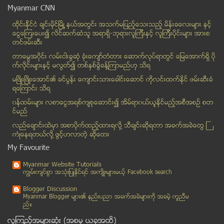
Myanmar CNN
တူရကီတြင္ ဆႏၵျပသူမ်ားႏွင့္ရဲတပ္ဖြဲ႔ ရုန္းရင္းဆန္ခတ...
ထိုင္းနို္င္ငံ ခ်င္းမိုင္ျမိဳ ့နယ္အတြင္း အသက္မျပည့္ေသးသည့္ မိန္းခေလးမ်ား နွင့္
ေငြေဖာင္းပြမႈ ၂ ဆ ျမင့္တက္
ေငြေၾကးေပး၍ လိင္ဆက္ဆံသူ အရာရွိ-ဘုရားလူၾကီးနွင့္ လူၾကီးပိုင္းမ်ား အားစ
၂၀၁၅ မတုိင္မီေျဖပါ ျပည္ခုိင္ၿဖိဳး
တင္ဖမ္းဆီး
MPU ကတ္ကို အာရွႏိုင္ငံမ်ားတြင္ သံုးစြဲႏိုင္ရန္ ေဆာ...
တာေမြအ၀ိုင္း လမ္းငါးခြဆံု ခံုးေက်ာ္တံတား ေဆာက္လုပ္ရာတြင္ ေျမေအာက္ရွိ ပို
ဖ်က္သိမ္းခံ သမီးကေလးေက်းရြာသား အားလံုးအတြက္ ျပည္ခိ...
က္လိုင္းမ်ားႏွင့္ မလြတ္၍ တစ္ႏွစ္ခြဲခန္႔ၾကာမည္ဟု သိရ
အေလ့အက်င့္ေကာင္း
မၿဖိဳးၿဖိဳးေအာင္၏ ခင္ပြန္း ေက်ာင္းသားေခါင္းေဆာင္ ကိုလင္းထက္ႏိုင္ ဖမ္းဆီးခံ
ရေၾကာင္း သိရ
ႏုိင္ငံသားပီသဖုိ႔ ၀ုိင္း၀န္း ေျပာင္းလဲၾကပါစုိ႔
၀န္ထမ္းမ်ား လစာေငြအရစ္က်စုေဆာင္း၍ အိမ္ရာ၀ယ္ယူႏုိင္မည့္အစီအစဥ္ စတ
၈၈ အာဏာသိမ္း၊ ၉ဝ ေရြးေကာက္ပြဲအၿပီး စစ္တန္းလ်ားျပန္...
င္မည္
ပူတာအုိ လွ်ပ္စစ္မီးရေရး က်ပ္ သိန္း ၅ ေသာင္းေက်ာ္ ဥ...
လည္ေခ်ာင္းထဲမွာ အစာပိုက္ထည့္ထားရလုိ႔ သီခ်င္းဆုိရတာ အခက္အခဲေတြ ႀ
လယ္တီသာသနိက အေဆာက္အအံု ေျပာင္းေရႊ႕မႈ ေဒသခံ သံဃာေတာ...
ကံဳေနရတယ္လို႔ ဖြင့္ဟလာတဲ့ ဆုိေတး
ကမၻာ့အေကာင္းဆံုး Blog – Mashable
My Favourite
စီးကရက္၊ အရက္၊ ဘီယာႏွင့္ ၀ိုင္ တင္သြင္းခြင့္ပါသည့္...
Myanmar Website Tutorials
ေဇာတိကလုပ္ကြက္က သဘာ၀ဓာတ္ေငြ႔ တေန႔ ကုဗေပ သန္း ၃၀၀ ထ...
ကၽြမ္းက်င္စြာ အသုံးျပဳႏုိင္ရင္ အက်ိဳးမ်ားမယ့္ Facebook search
Smart Phone ရဲ႕ ကင္မရာ ကို အသံုးခ်နည္းမ်ား
Blogger Discussion
ေရစိမ္ခံ စူပါ ပါးလႊားမူ Sony Xperia Z2 Tablet
Myanmar Blogger မ်ား၏ နည္းပညာ အခက္အခဲမ်ားကုိ အခမဲ့ ကူညီမ
ည္။
ဘီဂိတ္လ္ ငရဲ႕မွာ ....
လူၾကည့္အမ်ားဆုံး (အစမွ ယခုအထိ)
ခႏၶာကိုယ္၏ အစိတ္အပိုင္းမ်ားကို ထိန္းခ်ဳပ္နိုင္မည့္...