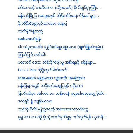
အသက္ ၁၈ ႏွစ္ေအာက္မ်ားသာ ဖတ္ရန္
စစ္သားႏွင့္ ကတိစကား (သို႔မဟုတ္) ဗိုလ္ခ်ဳပ္မွဴးႀကီး...
ရန္ကုန္ၿမိဳ႕ျပ အေမြအႏွစ္ ထိန္းသိမ္းေရး စိန္ေခၚမႈမ်...
မိုးထိမိုးမိေရႊလုပ္သားမ်ား ဆႏၵျပ
သတိမုိင္းရိွသည္
အမဲသားဆီျပန္
ငါး သံပုရာေပါင္း ခ်ဥ္ငံစပ္ေမႊးေမႊးေလး (ခ်က္ျပဳတ္နည္း)
ၾကက္ျပဳပ္ ဟင္းခါး
ပေလာင္ ေဒသ ဘိန္းစိုက္ပ်ိဳးမႈ အစိုးရႏွင့္ ခ႐ိုနီမ်ာ...
LG G2 Mini ကိုပြဲထုတ္မိတ္ဆက္
ေအးေနဝင္း ေျပာေသာ သူ႔အဘိုး အေၾကာင္း
ပန္းျခံမ်ားတြင္ တဦးခ်င္းဆႏၵျပခြင့္ မရွိေသး
ျခံ၀င္းထဲမွာ ေဒၚလာ ၁၀ သန္းတန္ ေ႐ႊဒဂၤါးေတြေတြ႕ခဲ့တဲ...
ဖက္ရွင္ နဲ႔ က်န္းမာေရး
သင့္ကို ဗုိက္မျပည့္ေစတဲ့ အစားအေသာက္ေတြ
႐ုရွားဘာသာကို ႐ုံးသုံးသတ္မွတ္မႈမွ ပယ္ဖ်က္ရန္ ယူကရိ...
က်ားသစ္တစ္ေကာင္ ဝင္လာသျဖင့္ အိႏၵိယၿမဳိ႕ကေလးတြင္ အု...
ျပည္ခိုင္ၿဖိဳး ပါတီမွ ကိုယ္စားလွယ္တစ္ဦး၏လုပ္ရပ္ ျ...