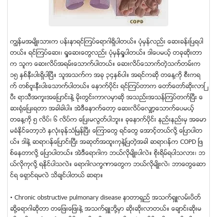
ကၽြန္မအမ်ိဳးသားက ပန္းနာရင္ၾကပ္ေရာဂါရိွပါတယ္။ ပံုမွန္လည္း ေဆးခန္းၿပရပါ
တယ္။ ရင္ၾကပ္ေဆး၊ ရႈေဆးေတြလည္း ပံုမွန္ရႈပါတယ္။ ဒါေပမယ့္ တခုဆိုးတာ
က သူက ေဆးလိပ္အရမ္းေသာက္ပါတယ္။ ေဆးလိပ္ေသာက္တဲ့သက္တမ္းက
၁၅ ႏွစ္နီးပါးရိွပါၿပီ။ သူအသက္က အခု ၃၄ႏွစ္ပါ။ အရင္ကဆို တေန႔ကို စီးကရ
က္ တစ္ဗူးနီးပါးေသာက္ပါတယ္။ ေနာက္ပိုင္း ရင္ၾကပ္တာက ေတာ္ေတာ္ဆိုးလာၿ
ပီး ရာသီအကူးအေၿပာင္းနဲ႔ မိုးတြင္းကာလမွာဆို အသည္းအသန္ၾကပ္တက္ၿပီး ေ
ဆးရံုေၿပးရတာ အခါခါပါ။ အဲဒီေနာက္ေတာ့ ေဆးလိပ္ေလွ်ာ့ေသာက္ေပမယ့္
တေန႔ကို ၅ လိပ္၊ ၆ လိပ္က ေၿပးမလြတ္ပါဘူး။ ခုေနာက္ပိုင္း နည္းနည္းမွ အေမာ
မခံႏိုင္ေတာ့ဘဲ ႏွလံုးခုန္သံၿမန္ၿပီး ေၾကာေတြ ရင္ေတြ ေအာင့္တယ္လို႔ ေၿပာပါတ
ယ္။ ဒါနဲ႔ ဆရာ၀န္ေၿပာင္းၿပီး အဆုတ္အထူးကုနဲ႔ၿပတဲ့အခါ ဆရာ၀န္က COPD ၿဖ
စ္ေနတာလို႔ ေၿပာပါတယ္။ အဲဒီေရာဂါက ဘယ္လိုမ်ိဳးပါလဲ။ စိုးရိမ္ရပါသလား၊ ဘ
ယ္လိုကုလို့ ရႏိုင္ပါသလဲ။ ေရာဂါလကၡဏာေတြက ဘယ္လိုမ်ိဳးလဲ၊ ဘာေတြေဆာ
င္ရ ေရွာင္ရမလဲ သိခ်င္ပါတယ္ ဆရာ။
• Chronic obstructive pulmonary disease နာတာရွည္ အသက္ရွဴလမ္းပိတ္
ဆို႔ေရာဂါဆိုတာ တေျဖးေျဖးနဲ႔ အသက္ရွဴဘို႔မွာ ဆိုးဆိုးလာတယ္။ ေခ်ာင္းဆိုးမ