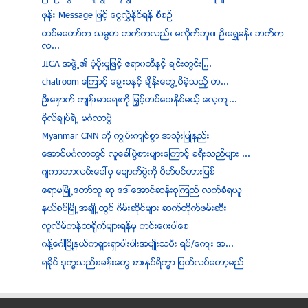
ဖုန္း Message ျဖင့္ ေငြလႊဲႏိုင္ရန္ စီစဥ္
တပ္မေတာ္က သမၼတ ဘက္ကလည္း မလုိက္ဘူး။ ဦးေရႊမန္း ဘက္က
လ...
JICA အဖြဲ႕၏ ပံ့ပိုးမႈျဖင့္ ဧရာ၀တီႏွင့္ ခ်င္းတြင္းျ...
chatroom ေၾကာင့္ ေခၽြးမႏွင့္ ခ်ိန္းေတြ႕မိခဲ့သည့္ တ...
ဦးေႏွာက္ က်န္းမာေရးကို ျမႇင့္တင္ေပးႏိုင္မယ့္ ေလ့က်...
ဗုိလ္ခ်ဳပ္ရဲ႕ မဂၤလာပြဲ
Myanmar CNN ကုိ ကၽြမ္းက်င္စြာ အသုံးျပဳနည္း
ေအာင္မဂၤလာတြင္ လူေခၚပြဲစားမ်ားေၾကာင့္ ခရီးသည္မ်ား ...
ဂ်ကာတာလမ္းေပၚမွ ေမ်ာက္ပြဲကို ပိတ္ပင္တားျမစ္
ေရာမျမို့ေတာ္သူ ဆု ေဒၚေအာင္ဆန္းစုျကည္ လက္ခံရယူ
နယ္စပ္ၿမိဳ႕အခ်ဳိ႕တြင္ ဂိမ္းဆိုင္မ်ား ဆက္တိုက္ဖမ္းဆီး
လူလိမ္ကန္ထ႐ိုက္မ်ားရန္မွ ကင္းေ၀းပါေစ
ဂန့္ေဂါၿမိဳ႔နယ္ကရွားရွာပါးပါးအမ်ဳိးသမီး ရပ္/ေက်း အ...
ရခုိင္ ဒုကၡသည္စခန္းေတြ စားနပ္ရိကၡာ ျပတ္လပ္ေတာ့မည္
ဘဂၤလာေဒခ်္႕မွ ၀င္ေရာက္လာသူ ဒါဇင္ႏွင့္ခ်ီျပီး ရေသ့ေ...
၂၀၁၅-၂၀၁၆တြင္ ဆက္သြယ္ေရး၀န္ေဆာင္မႈ ၈၀ရာခုိင္ႏႈန္းအ...