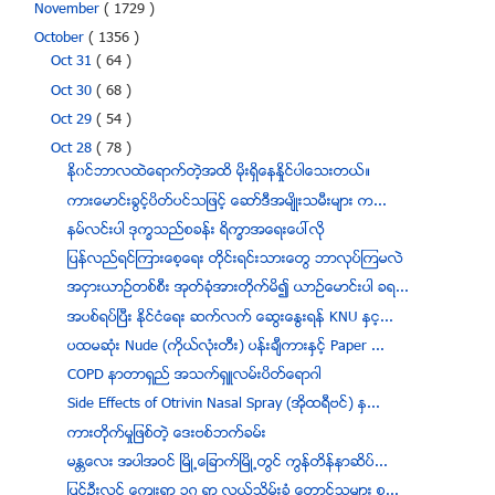
November
( 1729 )
October
( 1356 )
Oct 31
( 64 )
Oct 30
( 68 )
Oct 29
( 54 )
Oct 28
( 78 )
ႏုိ၀င္ဘာလထဲေရာက္တဲ့အထိ မိုးရွိေနႏိႈင္ပါေသးတယ္။
ကားေမာင္းခြင့္ပိတ္ပင္သျဖင့္ ေဆာ္ဒီအမ်ိဳးသမီးမ်ား က...
နမ္လင္းပါ ဒုကၡသည္စခန္း ရိကၡာအေရးေပၚလို
ျပန္လည္ရင္ၾကားေစ့ေရး တိုင္းရင္းသားေတြ ဘာလုပ္ၾကမလဲ
အငွားယာဥ္တစ္စီး အုတ္ခံုအားတိုက္မိ၍ ယာဥ္ေမာင္းပါ ခရ...
အပစ္ရပ္ၿပီး ႏုိင္ငံေရး ဆက္လက္ ေဆြးေႏြးရန္ KNU ႏွင့...
ပထမဆံုး Nude (ကုိယ္လုံးတီး) ပန္းခ်ီကားႏွင့္ Paper ...
COPD နာတာရွည္ အသက္ရွဴလမ္းပိတ္ေရာဂါ
Side Effects of Otrivin Nasal Spray (အိုထရီဗင္) ႏွ...
ကားတိုက္မႈျဖစ္တဲ့ ေဒးဗစ္ဘက္ခမ္း
မႏၲေလး အပါအဝင္ ၿမိဳ႕ေျခာက္ၿမိဳ႕တြင္ ကြန္တိန္နာဆိပ္...
ျပင္ဦးလြင္ ေက်းရြာ ၁၇ ရြာ လယ္သိမ္းခံ ေတာင္သူမ်ား စ...