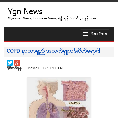
Ygn News
Myanmar News, Burmese News, ရန္ကုန္ သတင္း, က်န္းမာေရး
Main Menu
T
o
g
g
COPD နာတာရွည္ အသက္ရွဴလမ္းပိတ္ေရာဂါ
l
e
n
a
ပုိ႔စ္တင္ခ်ိန္
- 10/28/2013 06:50:00 PM
v
i
g
a
t
i
o
n