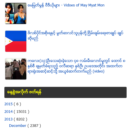
ေမျမတ္မြန္ ဗီဒီယုိမ်ား - Vidoes of May Myat Mon
ဖိလစ္ပိုင္အစိုးရႏွင့္ မြတ္ဆလင္သူပုန္တို႔ ၿငိမ္းခ်မ္းေရးစာခ်ဳပ္ ခ်ဳပ္
ဆိုမည္
ကေလး(၁၃)ဦးေသဆံုးခဲ့ေသာ ၄၈ လမ္းမီးေလာင္မႈတြင္ ေထာင္ ၈
ႏွစ္စီ ခ်မွတ္ခံရသည့္ ဗလီဆရာ ႏွစ္ဦး ဥပေဒအတိုင္း အထက္တ
ရားရံုးအဆင့္ဆင့္သို႔ အယူခံဆက္တက္မည္ (video)
ေန႔စြဲအလိုက္ ဖတ္ရန္
2015
( 6 )
2014
( 15031 )
2013
( 8202 )
December
( 2387 )