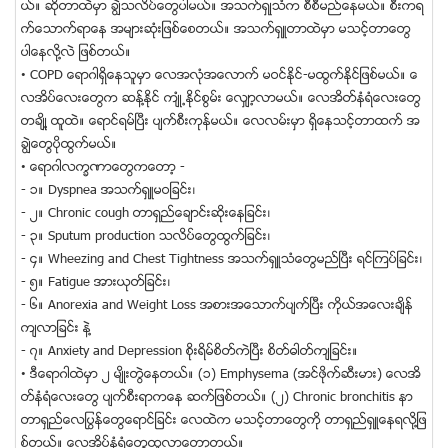
ယ္။ ဆိုတာထဲမွာ ခြ်ဲသလိပ္ေတြပါမယ္။ အသက္ရွဳသံက စီစီမည္ေနမယ္။ စီးကရ
က္ေသာက္ရာေန အမ်ားဆံုးျဖစ္ေစတယ္။ အသက္ရွဴတာထဲမွာ မသင့္တာေတြ
ပါေနလို႔လဲ ျဖစ္တယ္။
• COPD ေရာဂါရွိေနသူမွာ ေလအလံုအေလာက္ မဝင္ႏိုင္-မထြက္ႏိုင္ျဖစ္မယ္။ ေ
လအိပ္ေလးေတြက ဆန္႔ႏိုင္ က်ံဳ႕ႏိုင္စြမ္း ေလွ်ာ့လာမယ္။ ေလအိတ္နံရံေလးေတြ
တခ်ိဳ႔ ထူထဲ။ ေရာင္ရမ္ျပီး ပ်က္စီးကုန္မယ္။ ေလလမ္းမွာ ရွိေနသင့္တာထက္ အ
ခြ်ဲေတြပိုထြက္မယ္။
• ေရာဂါလကၡဏာေတြကေတာ့ -
-
၁။ Dyspnea အသက္ရွဴမဝျခင္း၊
-
၂။ Chronic cough တာရွည္ေခ်ာင္းဆိုးေနျခင္း၊
-
၃။ Sputum production သလိပ္ေတြထြက္ျခင္း၊
-
၄။ Wheezing and Chest Tightness အသက္ရွဴသံေတြမည္ျပီး ရင္ၾကပ္ျခင္း၊
-
၅။ Fatigue အားယုတ္ျခင္း၊
-
၆။ Anorexia and Weight Loss အစားအေသာက္ပ်က္ျပီး ကိုယ္အေလးခ်ိန္
က်လာျခင္း နဲ႔
-
၇။ Anxiety and Depression စိုးရိမ္စိတ္ကဲျပီး စိတ္ဓါတ္က်ျခင္း။
• ဒီေရာဂါထဲမွာ ၂ မ်ိဳးတြဲေနတယ္။ (၁) Emphysema (အင္ဖိုက္ဆီးမား) ေလအိ
တ္နံရံေလးေတြ ပ်က္စီးရာကေန ဆက္ျဖစ္တယ္။ (၂) Chronic bronchitis နာ
တာရွည္ေလျပြန္ေတြေရာင္ျခင္း ေလထဲက မသင့္တာေတြကို တာရွည္ရွဴေနရလို႔ျဖ
စ္တယ္။ ေလအိပ္နံရံေတြထူလာေတာ့တယ္။