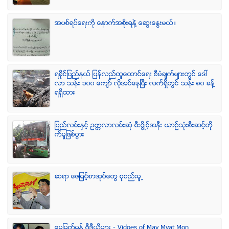
အပစ္ရပ္ေရးကို ေနာက္အစိုးရနဲ႔ ေဆြးေႏြးမယ္။
ရခုိင္ျပည္နယ္ ျပန္လည္ထူေထာင္ေရး စီမံခ်က္မ်ားတြင္ ေဒၚ
လာ သန္း ၁၀၀ ေက်ာ္ လုိအပ္ေနၿပီး လက္ရွိတြင္ သန္း ၈၀ ခန္႔
ရရွိထား
ျပည္လမ္းႏွင့္ ဥကၠလာလမ္းဆုံ မီးပြိဳင့္အနီး ယာဥ္သုံးစီးဆင့္တို
က္မႈျဖစ္ပြား
ဆရာ ေဖျမင့္စာအုပ္ေတြ စုစည္းမူ႕
ေမျမတ္မြန္ ဗီဒီယုိမ်ား - Vidoes of May Myat Mon