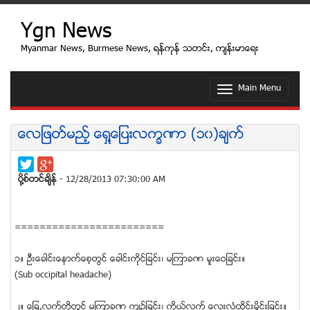
Ygn News
Myanmar News, Burmese News, ရန္ကုန္ သတင္း, က်န္းမာေရး
Main Menu
T
o
g
g
ေလျဖတ္မည့္ ေရွ႔ေျပးလကၡဏာ (၁၀)ခ်က္
l
e
n
a
ပုိ႔စ္တင္ခ်ိန္
- 12/28/2013 07:30:00 AM
v
i
g
a
========================
t
i
၁။ ဦးေခါင္းေနာက္ေစ့တြင္ ေခါင္းကိုင္ျခင္း၊ မၾကာခဏ မူးေဝျခင္း။
o
(Sub occipital headache)
n
၂။ ေျခ,လက္တို႔တြင္ မၾကာခဏ က်ဥ္ျခင္း၊ ကိုယ္လက္ ေလးလံထိုင္းမႈိင္းျခင္း။