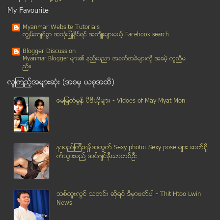
စိတ္ကူးထဲက ေရႊေရာင္အိပ္မက္မ်ား
My Favourite
ရွဥ့္နီတို႔ရဲ ႔ ေမြးစားျခင္းဓေလ့
Myanmar Website Tutorials
ကမၻာေက်ာ္သြားတဲ့ ဓာတ္ပံုတစ္ပံုရဲ ႔ ေနာက္ကြယ္ဇာတ္လမ္း
ကၽြမ္းက်င္စြာ အသုံးျပဳႏုိင္ရင္ အက်ိဳးမ်ားမယ့္ Facebook search
ညအိပ္ရပ္နားထားေသာ ကားမွန္မ်ားရိုက္ခြဲခဲ့သည့္ ဆိုင္...
Blogger Discussion
ေျမာက္ဦးရွိ NGO မ်ားႏွင့္ INGO မ်ား ရက္ပိုင္းအတြင...
Myanmar Blogger မ်ား၏ နည္းပညာ အခက္အခဲမ်ားကုိ အခမဲ့ ကူညီမ
ည္။
အာဏာသိမ္းမည့္ကိစၥ ထုိင္းစစ္ဦးစီးခ်ဳပ္က အျပတ္မေျပာ
လူၾကည့္အမ်ားဆုံး (အစမွ ယခုအထိ)
နယ္စပ္ေဒသတစ္ေလွ်ာက္ HIV/AIDS စီမံခ်က္မ်ား ေဆာင္ရြက...
ကၽြန္းစုၿမိဳ႕ၿမိဳ႕နယ္ ေမာင္းေလွာ္ရြာ ေျမမႈ ျဖစ္ရပ္...
ေမျမတ္မြန္ ဗီဒီယုိမ်ား - Vidoes of May Myat Mon
ရန္ကုန္ျမိဳ႕မွာေတြ႔ရမယ့္ လာရီဒုိင္းမြန္းရဲ႕ေဟာေျပာ...
ေမာင္ေတာ-ဘူးသီးေတာင္ ကားလမ္းေပၚရွိ ေတာင္ေခါင္းၾကီး...
မေလးရွား ဒုကၡသည္ေက်ာင္း
နာမည္ၾကီးရန္အတြက္ Sexy photo၊ Sexy pose မ်ား ဆက္ရို
ျမန္မာျပည္ေျမာက္ပုိင္း သွ်မ္းနီလူငယ္တစ္ဦး၏ သေဘာထား...
က္သြားမည္႔ အင္ဂ်င္နီယာတစ္ဦး
၉၆၉ ရဟန္းေတာ္မ်ား ေမာင္ေတာသုိ႕ ေရာက္ရွိ
၂၀၁၄ မွာ အစုိးရအဖြဲ႔ အေျပာင္းအလဲ အႀကီးအက်ယ္ျဖစ္ႏို...
ဂ်ပန္ျပည္သူမ်ား မႏွစ္ၿမိဳ႕သည့္ အိုကီနာဝါကြ်န္း ေလတ...
သစ္ထူးလြင္ သတင္း ဆုိရင္ ဒီမွာဖတ္ပါ - Thit Htoo Lwin
ရခိုင္မွ ေလဆိပ္ ၄ ခု ပုဂၢလိက ေပးမည္
News
ထုိင္းမွ အစုိးရဆန္႔က်င္ပြဲတြင္ ေသဆံုးမွရွိလာ