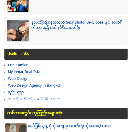
နာမည္ၾကီးရန္အတြက္ Sexy photo၊ Sexy pose မ်ား ဆက္ရို
က္သြားမည္႔ အင္ဂ်င္နီယာတစ္ဦး
Useful Links
Erin Kamler
Myanmar Real Estate
Web Design
Web Design Agency in Bangkok
နည္းပညာ
ラングッド バンコク ポーカー
တစ္လအတြင္း လူၾကည္႔အမ်ားဆံုး
ဖခင္ျဖစ္သူရဲ႕ ပံုကို ေက်ာမွာ တက္တူးထိုးထားတဲ့ အနဂၢ