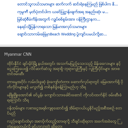
ေတာင္သူလယ္သမားမ်ား ဆက္လက္ ဆင္းရဲေနၾကမည္ ျဖစ္ပါက ႏိ...
ကုမၸဏီ မႇတ္ပံုတင္ပါက ယခင္ျပ႒ာန္းခ်က္အရ အနည္းဆုံး မ...
ျမစ္ဆံုစီမံကိန္းအတြက္ လွ်ပ္စစ္စြမ္းအား ၀န္ႀကီးဌာနက...
ေနရပ္သို႔ျပန္လာရေသာ ျမန္မာအလုပ္သမားမ်ား
ေခ်ာင္းသာကမ္းေျခမွာBeach Wedding ပြဲက်င္းပမယ္လုိ႔ဆ...
ညည့္နက္ခ်ိန္ ဖုန္း အသံုးျပဳေသာ ဆယ္ေက်ာ္သက္မ်ား
တရားမဝင္ ဝင္ေရာက္ လာသည့္ တ႐ုတ္လူမ်ဳိး ငါးဦး ဖမ္းဆ...
Myanmar CNN
အိႏၵိယတြင္ ရထား မီးေလာင္၊ အနည္းဆုံး လူ ၂၃ ဦး ေသဆုံး
ထိုင္းနို္င္ငံ ခ်င္းမိုင္ျမိဳ ့နယ္အတြင္း အသက္မျပည့္ေသးသည့္ မိန္းခေလးမ်ား နွင့္
အႂကြင္းမဲ့တန္ဖိုးစံ – ဒီမိုကေရစီ (၂)
ေငြေၾကးေပး၍ လိင္ဆက္ဆံသူ အရာရွိ-ဘုရားလူၾကီးနွင့္ လူၾကီးပိုင္းမ်ား အားစ
အက်ိဳးလိုလို႔ ေညာင္ေရေလာင္း
တင္ဖမ္းဆီး
မႏၲေလးေခ်ာ္တြင္းဆိပ္ကမ္းတြင္ ေက်ာက္တင္သေဘၤာ ဂက္စ္အ...
တာေမြအ၀ိုင္း လမ္းငါးခြဆံု ခံုးေက်ာ္တံတား ေဆာက္လုပ္ရာတြင္ ေျမေအာက္ရွိ ပို
ေရႀကီးေရလၽွံမွုမရွိေစရန္ စစ္ေတာင္းျမစ္ကို ေျဖာင့္တ...
က္လိုင္းမ်ားႏွင့္ မလြတ္၍ တစ္ႏွစ္ခြဲခန္႔ၾကာမည္ဟု သိရ
ခ်ပ္ခ်ပ္ရပ္ရပ္ႏွင့္ လွပခ်င္ ပါသလား
မၿဖိဳးၿဖိဳးေအာင္၏ ခင္ပြန္း ေက်ာင္းသားေခါင္းေဆာင္ ကိုလင္းထက္ႏိုင္ ဖမ္းဆီးခံ
ရေၾကာင္း သိရ
Breaking News
၀န္ထမ္းမ်ား လစာေငြအရစ္က်စုေဆာင္း၍ အိမ္ရာ၀ယ္ယူႏုိင္မည့္အစီအစဥ္ စတ
ပုဒ္မ(၁၈)ကို ပယ္ဖ်က္မည္
င္မည္
သတင္းေပါက္ၾကားမွုအတြက္ HTC အရာရွိ ၃ ဦး ေထာင္ဒဏ္ ၁...
လည္ေခ်ာင္းထဲမွာ အစာပိုက္ထည့္ထားရလုိ႔ သီခ်င္းဆုိရတာ အခက္အခဲေတြ ႀ
ျမစ္ဆံုစီမံကိန္း ဆက္လုပ္/မလုပ္ ေဒၚေအာင္ဆန္းစုၾကည္ေ...
ကံဳေနရတယ္လို႔ ဖြင့္ဟလာတဲ့ ဆုိေတး