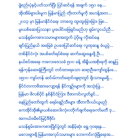
ဖြဲ႔စည္းပုံႏွင့္ပတ္သက္ၿပီး ျပင္ဆင္ရန္ အခ်က္ ၁၅၀ ခန...
အိုးအိမ္ရွားပါးမႈက ျမန္မာျပည္ တိုးတက္မႈကို အဟန္႔အတ...
၂၀၁၃ မွာ ျမန္မာႏုိင္ငံေရး ဘာေတြ ထူးထူးျခားျခား ျဖစ...
မူးယစ္ေဆးျပႆနာ ပူးေပါင္းေျဖရွင္းမည္ဟု ရွမ္းလူငယ္ညီ...
မသန္စြမ္းကစားသမားမ်ားအတြက္ ပံ့ပိုးမႈ လိုအပ္ေန
ခ်င္းျပည္နယ္ အေျခခံ ဥပေဒျပင္ဆင္ေရး လူထုဆႏၵ ခံယူပြဲ...
တစ္ႏိုင္ငံလံုး အပစ္ခတ္ရပ္စဲေရး ဆက္ေဆြးေႏြးဖို႔ ဦး...
နယ္စပ္အေရး ကေလးေဒသခံ ၅၀၀ ခန္႔ အိႏိၵယအစိုးရကို ဆႏၵျပ
ရန္ကုန္ေဆးရံုၾကီးတြင္ တင္ထားရေသာ ဆရာဦးေက်ာ္ထြန္းေ...
၁၅၀၀ က်ပ္တန္ ဆင္းမ္ကတ္ေရာင္းခ်ရာတြင္ ႐ိုးသားမႈမရွိ...
ႏုိင္ငံတကာဖိအားေလ်ာ့ရန္ ႏိုင္က်ဥ္းမ်ားကို အသံုးျပဳ...
ျမန္မာ-ဖိလစ္ပုိင္ ႏွစ္ႏုိင္ငံၾကား ဗီဇာကင္းလြတ္ခြင္...
ေနျပည္ေတာ္ထြက္ ခရမ္းခ်ဥ္သီးမ်ား အီတလီ၀ယ္ယူမည္
ေကအိုင္အို၏မူးယစ္ေဆး၀ါးလံုး၀တိုက္ဖ်က္ေရးေကာ္မတီ ဒု...
အကယ္ဒမီစင္ျမင့္ဒီဇိုင္း
မသန္စြမ္းအားကစားၿပိဳင္ပြဲတြင္ အနိမ့္ဆုံး ေရႊ ၇ဝရရန...
မေလးရႇားရႇိ ျမန္မာအလုပ္သမားမ်ား ေဘးကင္းလံုျခံဳေရးအ...