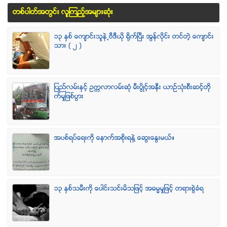
တစ္ပါတ္အတြင္း လူၾကည့္အမ်ားဆံုး
၁၃ ႏွစ္ ေက်ာင္းသူနဲ႕ဗီဒီယို ရိုက္ျပီး အြန္လိုင္း တင္တဲ့ ေက်ာင္း
သား ( ၂ )
ျပည္လမ္းႏွင့္ ဥကၠလာလမ္းဆုံ မီးပြိဳင့္အနီး ယာဥ္သုံးစီးဆင့္တို
က္မႈျဖစ္ပြား
အပစ္ရပ္ေရးကို ေနာက္အစိုးရနဲ႔ ေဆြးေႏြးမယ္။
၁၃ ႏွစ္သမီးကို ေပါင္းသင္းမိသျဖင့္ အဓမၼမႈျဖင့္ တရားစြဲခံရ