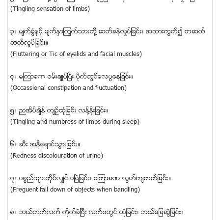
(Tingling sensation of limbs)
၃။ မ်က္ခြံႏွင့္ မ်က္ႏွာၾကြက္သားတို႔ ဆတ္ခနဲလႈပ္ျခင္း၊ အသားကြက္၍ တဆတ္
ဆတ္လႈပ္ျခင္း။
(Fluttering or Tic of eyelids and facial muscles)
၄။ မၾကာခဏ ဝမ္းခ်ဳပ္ျပီး ဗိုက္တြင္ေလပြေနျခင္း။
(Occassional constipation and fluctuation)
၅။ ညအိပ္ခ်ိန္ က်ဥ္ထံုျခင္း လန္႔ႏိုးျခင္း။
(Tingling and numbress of limbs during sleep)
၆။ ဆီး အနီေရာင္သြားျခင္း။
(Redness discolouration of urine)
၇။ ပစၥည္းမ်ားကိုင္လွ်င္ မျမဲျခင္း၊ မၾကာခဏ လြတ္က်တတ္ျခင္း။
(Freguent fall down of objects when bandling)
၈။ ဘယ္ဘက္လက္ ကိုက္ခဲျပီး လက္မတြင္ ထံုျခင္း၊ ဘယ္ေျခဆြဲျခင္း။