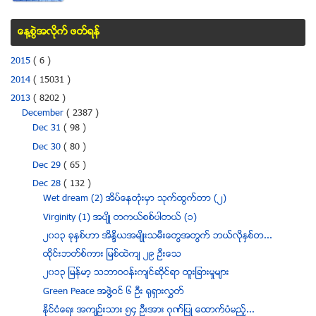
ေန႔စြဲအလိုက္ ဖတ္ရန္
2015
( 6 )
2014
( 15031 )
2013
( 8202 )
December
( 2387 )
Dec 31
( 98 )
Dec 30
( 80 )
Dec 29
( 65 )
Dec 28
( 132 )
Wet dream (2) အိပ္ေနတံုးမွာ သုက္ထြက္တာ (၂)
Virginity (1) အပ်ိဳ တကယ္စစ္ပါတယ္ (၁)
၂၀၁၃ ခုႏွစ္ဟာ အိႏၵိယအမ်ိဳးသမီးေတြအတြက္ ဘယ္လိုႏွစ္တ...
ထိုင္းဘတ္စ္ကား ျမစ္ထဲက် ၂၉ ဦးေသ
၂၀၁၃ ျမန္မာ့ သဘာဝဝန္းက်င္ဆိုင္ရာ ထူးျခားမႈမ်ား
Green Peace အဖြဲ႔ဝင္ ၆ ဦး ႐ုရွားလႊတ္
ႏိုင္ငံေရး အက်ဥ္းသား ၅၄ ဦးအား ဂုဏ္ျပဳ ေထာက္ပံမည့္...