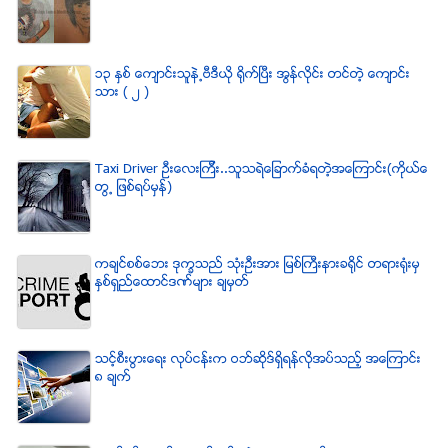
၁၃ ႏွစ္ ေက်ာင္းသူနဲ႕ဗီဒီယို ရိုက္ျပီး အြန္လိုင္း တင္တဲ့ ေက်ာင္း
သား ( ၂ )
Taxi Driver ဦးေလးၾကီး..သူသရဲေျခာက္ခံရတဲ့အေၾကာင္း(ကိုယ္ေ
တြ႕ ျဖစ္ရပ္မွန္)
ကခ်င္စစ္ေဘး ဒုကၡသည္ သံုးဦးအား ျမစ္ႀကီးနားခရိုင္ တရားရံုးမွ
ႏွစ္ရွည္ေထာင္ဒဏ္မ်ား ခ်မွတ္
သင့္စီးပြားေရး လုပ္ငန္းက ဝဘ္ဆိုဒ္ရွိရန္လိုအပ္သည့္ အေၾကာင္း
၈ ခ်က္