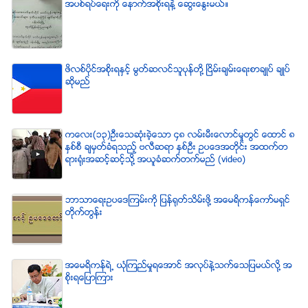
အပစ္ရပ္ေရးကို ေနာက္အစိုးရနဲ႔ ေဆြးေႏြးမယ္။
ဖိလစ္ပိုင္အစိုးရႏွင့္ မြတ္ဆလင္သူပုန္တို႔ ၿငိမ္းခ်မ္းေရးစာခ်ဳပ္ ခ်ဳပ္
ဆိုမည္
ကေလး(၁၃)ဦးေသဆံုးခဲ့ေသာ ၄၈ လမ္းမီးေလာင္မႈတြင္ ေထာင္ ၈
ႏွစ္စီ ခ်မွတ္ခံရသည့္ ဗလီဆရာ ႏွစ္ဦး ဥပေဒအတိုင္း အထက္တ
ရားရံုးအဆင့္ဆင့္သို႔ အယူခံဆက္တက္မည္ (video)
ဘာသာေရးဥပေဒၾကမ္းကို ျပန္ရုတ္သိမ္းဖို႔ အေမရိကန္ေကာ္မရွင္
တိုက္တြန္း
အေမရိကန္ရဲ႕ ယံုၾကည္မႈရေအာင္ အလုပ္နဲ႔သက္ေသျပမယ္လုိ႔ အ
စုိးရေျပာၾကား