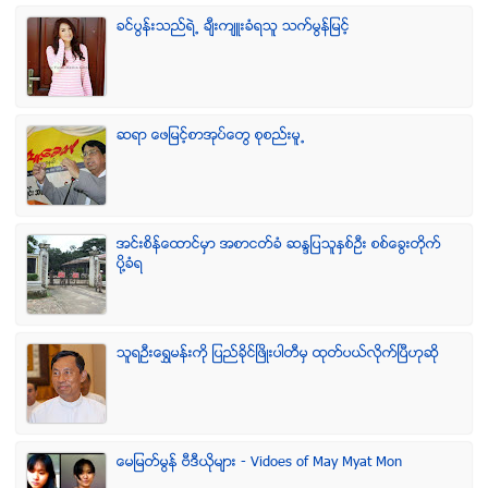
ခင္ပြန္းသည္ရဲ႕ ခ်ီးက်ဴးခံရသူ သက္မြန္ျမင့္
ဆရာ ေဖျမင့္စာအုပ္ေတြ စုစည္းမူ႕
အင္းစိန္ေထာင္မွာ အစာငတ္ခံ ဆႏၵျပသူႏွစ္ဦး စစ္ေခြးတုိက္
ပုိ႔ခံရ
သူရဦးေရႊမန္းကို ျပည္ခိုင္ျဖိဳးပါတီမွ ထုတ္ပယ္လိုက္ျပီဟုဆို
ေမျမတ္မြန္ ဗီဒီယုိမ်ား - Vidoes of May Myat Mon