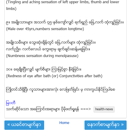
(Tingling and aching sensation of left upper limbs, thumb and lower
limbs)
၉။ အမ်ိဳးသားမ်ား အသက္ ၄၅-ႏွစ္ေက်ာ္လွ်င္ ရက္ရွည္ ေျခ,လက္ ထံုက်ဥ္ျခင္း။
(Male over 45yrs,numbers sensation longtime)
အမ်ိဳးသမီးမ်ား ေသြးဆံုးခ်ိန္တြင္ ေျခ,လက္မ်ား ထံုက်ဥ္ျခင္း။
လက္ညႇိဳး၊ လက္ခလယ္ ေကြးရာမွ ခ်က္ခ်င္းဆန္႔မရျခင္း။
(Numbness sensation during menolpasuse)
၁၀။ ေရခ်ိဳးျပီးလွ်င္ မ်က္စိမ်ား ၾကာျမင့္စြာ နီရဲျခင္း။
(Redness of eye after bath (or) Conjunctivities after bath)
ႀကဳိတင္သိရွိၿပီး လူသားမ်ားအားလုံး ေလၿဖတ္ၿခင္း မွ ကာကြယ္နုိင္ႀကပါေစ
ျမ၀တီ
သက္ဆုိင္ေသာ အေၾကာင္းအရာမ်ား ပုိမုိဖတ္ရႈရန္ ===>
health-news
Home
« ယခင္စာမ်က္ႏွာ
ေနာက္စာမ်က္ႏွာ »