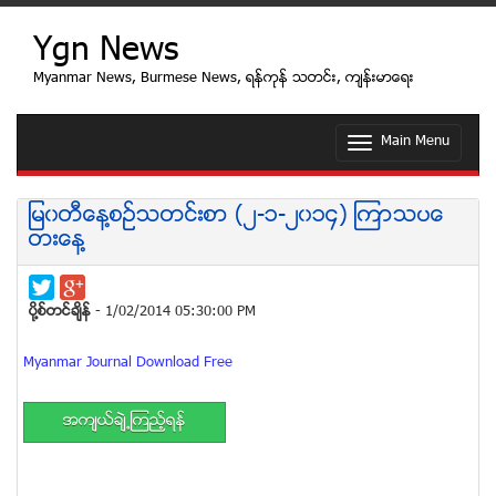
Ygn News
Myanmar News, Burmese News, ရန္ကုန္ သတင္း, က်န္းမာေရး
Main Menu
T
o
g
g
ျမ၀တီေန႔စဥ္သတင္းစာ (၂-၁-၂၀၁၄) ၾကာသပေ
l
တးေန႔
e
n
a
v
ပုိ႔စ္တင္ခ်ိန္
- 1/02/2014 05:30:00 PM
i
g
Myanmar Journal Download Free
a
t
i
အက်ယ္ခ်ဲ႕ၾကည့္ရန္
o
n