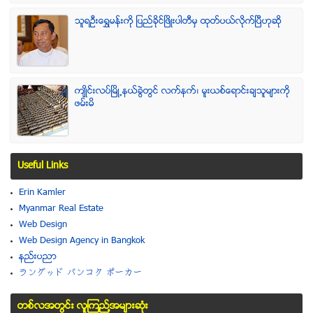
သူရဦးေရႊမန္းကို ျပည္ခိုင္ျဖိဳးပါတီမွ ထုတ္ပယ္လိုက္ျပီဟုဆို
က်ဳိင္းလပ္ၿမိဳ႕နယ္ခြဲတြင္ လက္နက္၊ မူးယစ္ေရာင္းခ်သူမ်ားကို
ဖမ္းမိ
Useful Links
Erin Kamler
Myanmar Real Estate
Web Design
Web Design Agency in Bangkok
နည္းပညာ
ラングッド バンコク ポーカー
တစ္လအတြင္း လူၾကည္႔အမ်ားဆံုး