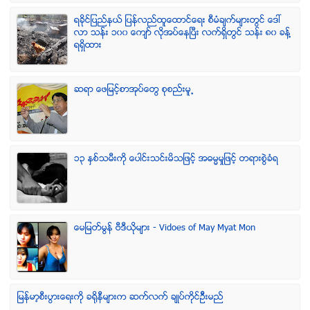
ရခုိင္ျပည္နယ္ ျပန္လည္ထူေထာင္ေရး စီမံခ်က္မ်ားတြင္ ေဒၚ
လာ သန္း ၁၀၀ ေက်ာ္ လုိအပ္ေနၿပီး လက္ရွိတြင္ သန္း ၈၀ ခန္႔
ရရွိထား
ဆရာ ေဖျမင့္စာအုပ္ေတြ စုစည္းမူ႕
၁၃ ႏွစ္သမီးကို ေပါင္းသင္းမိသျဖင့္ အဓမၼမႈျဖင့္ တရားစြဲခံရ
ေမျမတ္မြန္ ဗီဒီယုိမ်ား - Vidoes of May Myat Mon
ျမန္မာ့စီးပြားေရးကို ခရိုနီမ်ားက ဆက္လက္ ခ်ဳပ္ကိုင္ဥိီးမည္