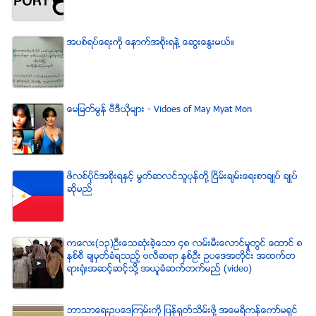
အပစ္ရပ္ေရးကို ေနာက္အစိုးရနဲ႔ ေဆြးေႏြးမယ္။
ေမျမတ္မြန္ ဗီဒီယုိမ်ား - Vidoes of May Myat Mon
ဖိလစ္ပိုင္အစိုးရႏွင့္ မြတ္ဆလင္သူပုန္တို႔ ၿငိမ္းခ်မ္းေရးစာခ်ဳပ္ ခ်ဳပ္
ဆိုမည္
ကေလး(၁၃)ဦးေသဆံုးခဲ့ေသာ ၄၈ လမ္းမီးေလာင္မႈတြင္ ေထာင္ ၈
ႏွစ္စီ ခ်မွတ္ခံရသည့္ ဗလီဆရာ ႏွစ္ဦး ဥပေဒအတိုင္း အထက္တ
ရားရံုးအဆင့္ဆင့္သို႔ အယူခံဆက္တက္မည္ (video)
ဘာသာေရးဥပေဒၾကမ္းကို ျပန္ရုတ္သိမ္းဖို႔ အေမရိကန္ေကာ္မရွင္