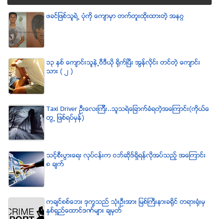
ဖခင္ျဖစ္သူရဲ႕ ပံုကို ေက်ာမွာ တက္တူးထိုးထားတဲ့ အနဂၢ
၁၃ ႏွစ္ ေက်ာင္းသူနဲ႕ဗီဒီယို ရိုက္ျပီး အြန္လိုင္း တင္တဲ့ ေက်ာင္း
သား ( ၂ )
Taxi Driver ဦးေလးၾကီး..သူသရဲေျခာက္ခံရတဲ့အေၾကာင္း(ကိုယ္ေ
တြ႕ ျဖစ္ရပ္မွန္)
သင့္စီးပြားေရး လုပ္ငန္းက ဝဘ္ဆိုဒ္ရွိရန္လိုအပ္သည့္ အေၾကာင္း
၈ ခ်က္
ကခ်င္စစ္ေဘး ဒုကၡသည္ သံုးဦးအား ျမစ္ႀကီးနားခရိုင္ တရားရံုးမွ
ႏွစ္ရွည္ေထာင္ဒဏ္မ်ား ခ်မွတ္