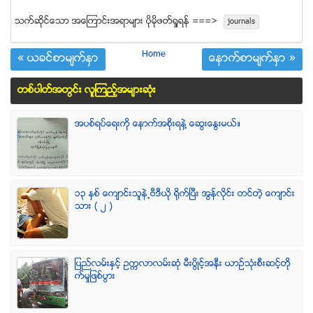
သက္ဆုိင္ေသာ အေၾကာင္းအရာမ်ား ပုိမုိဖတ္ရႈရန္ ===>
journals
Home
« ယခင္စာမ်က္ႏွာ
ေနာက္စာမ်က္ႏွာ »
တစ္ပါတ္အတြင္း လူၾကည့္အမ်ားဆံုး
အပစ္ရပ္ေရးကို ေနာက္အစိုးရနဲ႔ ေဆြးေႏြးမယ္။
၁၃ ႏွစ္ ေက်ာင္းသူနဲ႕ဗီဒီယို ရိုက္ျပီး အြန္လိုင္း တင္တဲ့ ေက်ာင္း
သား ( ၂ )
ျပည္လမ္းႏွင့္ ဥကၠလာလမ္းဆုံ မီးပြိဳင့္အနီး ယာဥ္သုံးစီးဆင့္တို
က္မႈျဖစ္ပြား