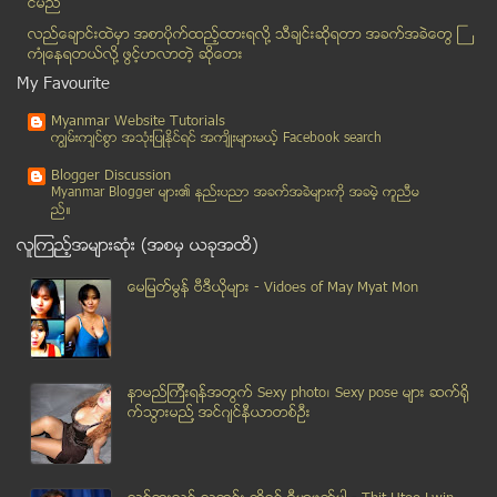
င္မည္
စီအာအုိင္၏ စိတ္ႀကိဳက္သတင္း ၁၀ ပုဒ္ ေရြးခ်ယ္မႈတြင္ ...
လည္ေခ်ာင္းထဲမွာ အစာပိုက္ထည့္ထားရလုိ႔ သီခ်င္းဆုိရတာ အခက္အခဲေတြ ႀ
ျမန္မာသံရုံးကုိ ေဖာက္ခြဲရန္ ႀကိဳးစားသည့္ သံသယရွိသူ...
ကံဳေနရတယ္လို႔ ဖြင့္ဟလာတဲ့ ဆုိေတး
ေတာင္ဆူဒန္ လူမ်ဳိးေရးသတ္ျဖတ္မႈ ႏွစ္ဖက္လုံးက က်ဴးလြ...
My Favourite
က်ဆံုး ႏိုင္ငံေရးအက်ဥ္းသားမ်ားကုိ ဂုဏ္ျပဳ
Myanmar Website Tutorials
၂၀၁၄ ျမန္မာ့ႏုိင္ငံေရး ဘာေတြ ဆက္ျဖစ္ႏုိင္မလဲ – အျမ...
ကၽြမ္းက်င္စြာ အသုံးျပဳႏုိင္ရင္ အက်ိဳးမ်ားမယ့္ Facebook search
ေတာင္ဆူဒန္အစိုးရနဲ႔ သူပုန္အုပ္စု ၿငိမ္းခ်မ္းေရးေဆြ...
Blogger Discussion
မေလးတြင္ ပိတ္မိေနသည့္ အလုပ္သမားမ်ားထဲက ၂၁ ဦး ျမန္...
Myanmar Blogger မ်ား၏ နည္းပညာ အခက္အခဲမ်ားကုိ အခမဲ့ ကူညီမ
ည္။
ျမန္မာ့သစ္လံုး ျပည္ပတင္ပို႔မႈ ရပ္ဆိုင္း
လူၾကည့္အမ်ားဆုံး (အစမွ ယခုအထိ)
HR Journal အမွတ္စဥ္ (225)
7 Day News ဂ်ာနယ္ အတြဲ(၁၂) အမွတ္(၄၃)
ေမျမတ္မြန္ ဗီဒီယုိမ်ား - Vidoes of May Myat Mon
The Trade Times ( Vol-2, No-90 )
ရတနာပံုေန႔စဥ္သတင္းစာ (၂-၁-၂၀၁၄) ၾကာသပေတးေန႔
အားကစားျမင္ကြင္းဂ်ာနယ္ အတြဲ(၃) အမွတ္(၁)
နာမည္ၾကီးရန္အတြက္ Sexy photo၊ Sexy pose မ်ား ဆက္ရို
ျပည္ျမန္မာဂ်ာနယ္ အမွတ္(၉၀၂)
က္သြားမည္႔ အင္ဂ်င္နီယာတစ္ဦး
သြားႏွင့္ခံတြင္းပ်က္စီးေစသည့္အမူအက်င့္မ်ား
တပ္သိမ္းေျမမ်ား ျပန္ရေရး ေနာင္ခ်ဳိလယ္သမားမ်ား ဆႏၵျပ
မရမ္းကုန္းၿမိဳ့နယ္ ေပၚေတာ္မူေစတီေတာ္ ဆင္းတုေတာ္မွ ...