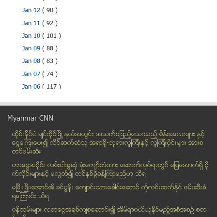
Jan 12
( 90 )
Jan 11
( 92 )
Jan 10
( 101 )
Jan 09
( 88 )
Jan 08
( 83 )
Jan 07
( 74 )
Jan 06
( 117 )
Jan 05
( 78 )
Jan 04
( 84 )
Myanmar CNN
Jan 03
( 105 )
ထိုင္းနို္င္ငံ ခ်င္းမိုင္ျမိဳ ့နယ္အတြင္း အသက္မျပည့္ေသးသည့္ မိန္းခေလးမ်ား နွင့္
Jan 02
( 105 )
ေငြေၾကးေပး၍ လိင္ဆက္ဆံသူ အရာရွိ-ဘုရားလူၾကီးနွင့္ လူၾကီးပိုင္းမ်ား အားစ
အသက္ ၁၅ ႏွစ္အရြယ္ မိန္းကေလးကို မုဒိန္းျပဳက်င့္ခဲ့သ...
တင္ဖမ္းဆီး
FRIENDLY MYANMAR အမည္ရွိ ဓါတ္ပံုစာအုပ္ အာဆီယံထိပ္သ...
တာေမြအ၀ိုင္း လမ္းငါးခြဆံု ခံုးေက်ာ္တံတား ေဆာက္လုပ္ရာတြင္ ေျမေအာက္ရွိ ပို
စကားေျပာစက္မ်ား တရားမဝင္ ကိုင္ေဆာင္ပါက အေရးယူမည္
က္လိုင္းမ်ားႏွင့္ မလြတ္၍ တစ္ႏွစ္ခြဲခန္႔ၾကာမည္ဟု သိရ
အီးယူ-ျမန္မာ ရင္းႏွီးျမႇဳပ္ႏွံမႈဆုိင္ရာ အကာအကြယ္ေပ...
မၿဖိဳးၿဖိဳးေအာင္၏ ခင္ပြန္း ေက်ာင္းသားေခါင္းေဆာင္ ကိုလင္းထက္ႏိုင္ ဖမ္းဆီးခံ
ရေၾကာင္း သိရ
ျမန္မာႏိုင္ငံ၏ ပထမဦးဆံုး ႏွစ္ထပ္ ဘုရင့္ေနာင္ခံုးေ...
၀န္ထမ္းမ်ား လစာေငြအရစ္က်စုေဆာင္း၍ အိမ္ရာ၀ယ္ယူႏုိင္မည့္အစီအစဥ္ စတ
ဂ်ီအက္စ္အမ္ႏွင့္ WCDMA မုိဘိုင္းဖုန္းမ်ား ၂၀၁၄ ႏွစ...