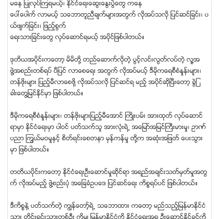
မေန ျပဳလုပ္ၾကရမယ့္၊ ႏိုင္ငံေရးေဆြးေႏြးပြဲေတြ ကေန
ေပၚေပါက္ လာမယ့္ သေဘာတူညီခ်က္မ်ားအတြက္ လိုအပ္သလို ျပင္ဆင္ျခင္း၊ ပ
ယ္ဖ်က္ျခင္း၊ ျဖည့္စြက္
ေရးသားျခင္းေတြ လုပ္ေဆာင္ရမယ့္ အပိုင္ျဖစ္ပါတယ္။
ဒုတိယအပိုင္းကေတာ့ မိမိတို႔ တည္ေဆာက္လိုတဲ့ ပြင့္လင္းလြတ္လပ္တဲ့ လူ႔အ
ဖြဲ႔အစည္းတစ္ရပ္ ပီျပင္ လာေစေရး အတြက္ လိုအပ္မယ့္ ဒီမိုကေရစီစံႏႈန္းမ်ား၊
တန္ဖိုးမ်ား ျပည့္မီလာေစဖို႔ လိုအပ္သလို ျပင္ဆင္ရ မည့္ အပိုင္ဆိုၿပီးေတာ့ ခြဲျ
ခားေတြ႔ျမင္ႏိုင္မွာ ျဖစ္ပါတယ္။
ဒီမိုကေရစီစံႏႈန္းမ်ား၊ တန္ဖိုးမ်ားျပည့္မီေအာင္ ႀကိဳးပမ္း အားထုတ္ လုပ္ေဆာင္
ရာမွာ ႏိုင္ငံေရးမွာ ပါဝင္ ပတ္သက္သူ အားလုံးရဲ႕ အေျမာ္အျမင္ႀကီးမားမႈ၊ ဥာဏ္
ပညာ ၾကြယ္မဝမႈႏွင့္ စိတ္ရင္းေစတနာ မွန္ကန္မႈ တို႔က အဆုံးအျဖတ္ ေပးသြား
မွာ ျဖစ္ပါတယ္။
တတိယပိုင္းကေတာ့ ႏိုင္ငံေရးဦးေဆာင္မႈဆိုင္ရာ အရည္အခ်င္းသတ္မွတ္မႈအတြ
က္ လိုအပ္မည့္ ဖြဲ႔စည္းပုံ အေျခခံဥပေဒ ျပင္ဆင္ေရး ကိစၥရပ္ပင္ ျဖစ္ပါတယ္။
ဒီကိစၥနဲ႔ ပတ္သက္တဲ့ ကၽြန္ေတာ့္ရဲ႕ သေဘာထား ကေတာ့ မည္သည့္ျမန္မာႏိုင္ငံ
သား တိုင္းရင္းသားတစ္ဦး ကိုမွ် ျမန္မာႏိုင္ငံကို ႏိုင္ငံေရးအရ ဦးေဆာင္ႏိုင္ခြင့္ကို