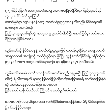
(၂၇)ႀကိမ္ေျမာက္ အေရွ႕ေတာင္အာရွ အားကစားၿပိဳင္ပြဲႀကီးမွာ ျပည္သူတစ္ရပ္
လုံး ပူးေပါင္းပါဝင္ မႈေၾကာင့္
ေအာင္ျမင္စြာ က်င္းပႏိုင္ခဲ့သလို အာဆီယံဥကၠဌတာဝန္ကိုလည္း ႏိုင္ငံေရးအင္
အားစုမ်ား အားလုံးႏွင့္
ျပည္သူ လူထုတစ္ရပ္လုံး အတူတကြ ပူးေပါင္းပါဝင္ၿပီး ေအာင္ျမင္စြာ ထမ္းေဆာ
င္ၾကရမွာ ျဖစ္ပါတယ္။
ကၽြန္ေတာ္တို႔ ႏိုင္ငံအေနနဲ႔ အာဆီယံဥကၠဌအျဖစ္ တာဝန္ယူခ်ိန္မွာ အေရွ႕ေတာင္
အာရွေဒသ၏ အက်ိဳးကို သယ္ပိုးခြင့္ရမွာ ျဖစ္ၿပီး ကၽြန္ေတာ္တို႔ႏိုင္ငံရဲ႕ ပုံရိပ္ကိုလ
ည္း ႏိုင္ငံတကာ အသိုင္းအဝိုင္းမ်ားၾကား မွာ ျမွင့္တင္ႏိုင္မွာ ျဖစ္ပါတယ္။
ကၽြန္ေတာ့္အေနနဲ႔ စတင္တာဝန္ထမ္းေဆာင္ခဲ့သည့္ ေန႔မွစၿပီး ျပည္သူလူထု တစ္
ရပ္လုံးရဲ လိုလားခ်က္ မ်ားကို ျဖစ္သင့္ျဖစ္ထုိက္တဲ့အေျခအေနနဲ႔ လက္ေတြ႔ျဖစ္ႏိုင္
တဲ့ အေျခအေနႏွစ္ရပ္အၾကား သဟဇာတ
ျဖစ္ေအာင္ တစိုက္မတ္မတ္ ႀကိဳးပမ္းေဆာင္ရြက္ခဲ့ပါတယ္။
သဟဇာတျဖစ္ေရးဆိုရမွာလည္း လက္ရွိႏို္င္ငံေရးအေျပာင္းအလဲနဲ႔ ႏိုင္ငံေရးျဖစ္စ
ဥ္ ရွင္သန္ခိုင္မာေရး၊