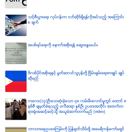
သင့္စီးပြားေရး လုပ္ငန္းက ဝဘ္ဆိုဒ္ရွိရန္လိုအပ္သည့္ အေၾကာင္း
၈ ခ်က္
အပစ္ရပ္ေရးကို ေနာက္အစိုးရနဲ႔ ေဆြးေႏြးမယ္။
ဖိလစ္ပိုင္အစိုးရႏွင့္ မြတ္ဆလင္သူပုန္တို႔ ၿငိမ္းခ်မ္းေရးစာခ်ဳပ္ ခ်ဳပ္
ဆိုမည္
ကေလး(၁၃)ဦးေသဆံုးခဲ့ေသာ ၄၈ လမ္းမီးေလာင္မႈတြင္ ေထာင္ ၈
ႏွစ္စီ ခ်မွတ္ခံရသည့္ ဗလီဆရာ ႏွစ္ဦး ဥပေဒအတိုင္း အထက္တ
ရားရံုးအဆင့္ဆင့္သို႔ အယူခံဆက္တက္မည္ (video)
ဘာသာေရးဥပေဒၾကမ္းကို ျပန္ရုတ္သိမ္းဖို႔ အေမရိကန္ေကာ္မရွင္