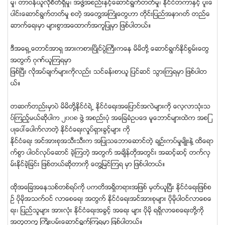
မႈ၊ တာဝန္ယူလိုစိတ္ရွိမႈ၊ အဖြဲ႔အစည္းႏွင့္ေဆာင္ရြက္တတ္မႈ၊ ႏိုင္ငံတကာႏွင့္ ပူးေ
ပါင္းေဆာင္ရြက္တတ္မႈ စတဲ့ အေတြ႔အႀကံဳေတြဟာ တိုင္းျပည္အနာဂတ္ တည္ေ
ဆာက္ေရးမွာ မ်ားစြာအေထာက္အကူျပဳမွာ ျဖစ္ပါတယ္။
ဒီအေရွ႕ေတာင္အာရွ အားကစားၿပိဳင္ပြဲႀကီးကေန မိမိတို႔ ေဆာင္ရြက္ႏိုင္စြမ္းေတြ
အတြက္ ဂုဏ္ယူၾကရမွာ
ျဖစ္ၿပီး လိုအပ္ခ်က္မ်ားကိုလည္း သင္ခန္းစာယူ ျပင္ဆင္ သြားၾကရမွာ ျဖစ္ပါတ
ယ္။
တဆက္တည္းမွာပဲ မိမိတို႔ႏိုင္ငံရဲ႕ ႏိုင္ငံေရးအေျပာင္အလဲမ်ားကို ေလ့လာသုံးသ
ပ္ၾကည့္မယ္ဆိုပါက ၂၀၀၈ ဖြဲ႔ အစည္းပုံ အေျခခံဥပေဒ မူေဘာင္မ်ားထဲက အစျ
ပဳေပၚေပါက္လာတဲ့ ႏိုင္ငံေရးလႈပ္ရွားခြင့္မ်ား ကို
ႏုိင္ငံေရး အင္အားစုအသီးသီးက အျပဳသေဘာေဆာင္တဲ့ ခ်ဥ္းကပ္မႈမ်ိဳးနဲ႔ ထိေရာ
က္စြာ ပါဝင္လုပ္ေဆာင္ ခဲ့ၾကတဲ့ အတြက္ အခ်ိန္တိုအတြင္း အဆင့္ဆင့္ တက္လွ
မ္းႏိုင္ခဲ့ျခင္း ျဖစ္တယ္ဆိုတာကို ေတြ႔ျမင္ၾကရ မွာ ျဖစ္ပါတယ္။
ထိုအေျခအေနသစ္တစ္ရပ္ကို ပကတိအရွိတရားအျဖစ္ မွတ္ယူၿပီး ႏိုင္ငံေရးျဖစ္စ
ဥ္ ပိုမိုအသက္ဝင္ လာေစေရး အတြက္ ႏိုင္ငံေရးအင္အားစုမ်ား ပိုမိုပါဝင္လာေစေ
ရး၊ ျပည္သူမ်ား အားလုံး ႏိုင္ငံေရးအခြင့္ အေရး မ်ား ပိုမို ရရွိလာေစေရးတို႔ကို
အတူတကြ ႀကိဳးပမ္းေဆာင္ရြက္ၾကရမွာ ျဖစ္ပါတယ္။