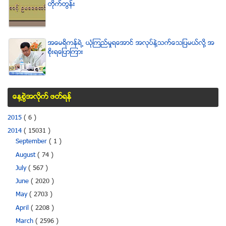
တိုက္တြန္း
အေမရိကန္ရဲ႕ ယံုၾကည္မႈရေအာင္ အလုပ္နဲ႔သက္ေသျပမယ္လုိ႔ အ
စုိးရေျပာၾကား
ေန႔စြဲအလိုက္ ဖတ္ရန္
2015
( 6 )
2014
( 15031 )
September
( 1 )
August
( 74 )
July
( 567 )
June
( 2020 )
May
( 2703 )
April
( 2208 )
March
( 2596 )