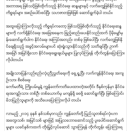
အတာအရ ျဖစ္သင့္ျဖစ္ထုိက္သည့္ ႏိုင္ငံေရး ဆႏၵမ်ားႏွင့္ လက္ေတြ႔ျဖစ္ႏိုင္သည့္
ကိစၥရပ္မ်ား အစဥ္ေပါင္းစပ္ၿပီး သဟဇာတျဖစ္ျဖစ္ ေဆာင္ရြက္ခဲ့ပါ တယ္။
အထူးေျပာၾကားလိုသည့္ ကိစၥရပ္ကေတာ့ ျဖစ္သင့္ျဖစ္ထိုက္သည့္ ႏိုင္ငံေရးဆႏၵ
မ်ားကို လက္ရွိႏိုင္ငံေရး အေျခအေနက ျဖည့္ဆည္းေပးႏိုင္သည္ထက္ ပိုမိုေမွ်ာ္မွ
န္းေဆာင္ရြက္ပါက ႏိုင္ငံေရး အၾကပ္အတည္း တစ္ခု ျဖစ္ေပၚၿပီး လက္ေတြ႔ျဖစ္ႏုိ
င္ေခ်ရွိသည့္ အခြင့္အလမ္းမ်ားပင္ ဆုံးရႈံးသြားႏုိင္သည္ကို သတိခ်ပ္ၿပီး ဥာဏ္
အေျမာ္ အျမင္ရွိေသာ ႏိုင္ငံေရးေရြးခ်ယ္မႈမ်ား ျပဳလုပ္ၾကရန္ တိုက္တြန္းေျပာၾကား
လိုပါတယ္။
အမ်ိဳးသားျပန္လည္စည္းလုံးညီညြတ္ေရးကို ေရွ႕ရႈ႕ၿပီး လက္က်န္ႏိုင္ငံေရး အက်
ဥ္းသား စိစစ္ေရး
ေကာ္မတီရဲ႕ ႀကိဳးပမ္းမႈနဲ႔ ကၽြန္ေတာ္ကတိေပးထားတဲ့အတိုင္း ဒီႏွစ္ကုန္မွာ ႏိုင္ငံေ
ရးအက်ဥ္းသား တစ္ဦး တစ္ေယာက္မွ မက်န္ရွိ ေစဖို႔ ေဆာင္ရြက္ၿပီး ျဖစ္ေၾကာင္း
မိဘျပည္သူမ်ားကို အသိေပးေျပာၾကားလိုပါ တယ္။
လာမည့္ ၂၀၁၄ ခုႏွစ္ ႏွစ္သစ္မွာလည္း ကၽြန္ေတာ္တို႔ ျပည္သူတစ္ရပ္လုံးဟာ
အေတြးသစ္၊ အျမင္သစ္ မ်ားျဖင့္ အျပဳသေဘာေဆာင္သည့္ ပူးေပါင္းေဆာင္ရြက္
မႈမ်ား ယခင္ႏွစ္ကထက္ တိုးျမွင့္လုပ္ေဆာင္ သြားၾကရန္ တုိက္တြန္း ေျပာၾကားရ