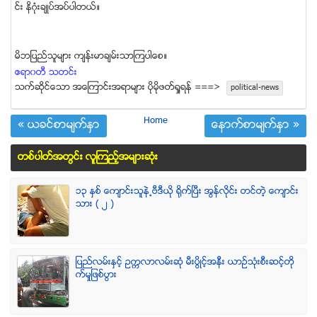
င္း နိဂုံးခ်ဳပ္အပ္ပါတယ္။
မိဘျပည္သူမ်ား က်န္းမာခ်မ္းသာၾကပါေစ။
ဧရာ၀တီ သတင္း
သက္ဆုိင္ေသာ အေၾကာင္းအရာမ်ား ပုိမုိဖတ္ရႈရန္ ===>
political-news
Home
« ယခင္စာမ်က္ႏွာ
ေနာက္စာမ်က္ႏွာ »
တစ္ပါတ္အတြင္း လူၾကည့္အမ်ားဆံုး
၁၃ ႏွစ္ ေက်ာင္းသူနဲ႕ဗီဒီယို ရိုက္ျပီး အြန္လိုင္း တင္တဲ့ ေက်ာင္း
သား ( ၂ )
ျပည္လမ္းႏွင့္ ဥကၠလာလမ္းဆုံ မီးပြိဳင့္အနီး ယာဥ္သုံးစီးဆင့္တို
က္မႈျဖစ္ပြား