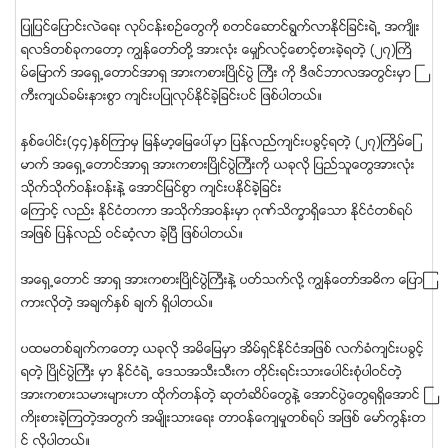
ျပဳျပင္ေျပာင္းလဲေရး လုပ္ငန္းစဥ္ေတြကို စတင္ေဆာင္ရြက္လာႏိုင္ျခင္းရဲ႕ အက်ိဳး
ရလဒ္တစ္ခုကေတာ့ ကၽြန္ေတာ္တုိ႔ အားလုံး ေမွ်ာ္လင့္ေစာင့္စားခဲ့ရတဲ့ (၂၇)ႀကိ
မ္ေျမာက္ အေရွ႕ေတာင္အာရွ အားကစားၿပိဳင္ပြဲ ႀကီး ကို ဒီဇင္ဘာလအတြင္းမွာ ႀ
ကီးက်ယ္ခမ္းနားစြာ က်င္းပျပဳလုပ္ႏိုင္ခဲ့ျခင္းပင္ ျဖစ္ပါတယ္။
ႏွစ္ေပါင္း(၄၄)ႏွစ္ၾကာမွ ျမန္မာ့ေျမေပၚမွာ ျပန္လည္က်င္းပခြင့္ရတဲ့ (၂၇)ႀကိမ္ေျ
မာက္ အေရွ႕ေတာင္အာရွ အားကစားၿပိဳင္ပြဲႀကီးကို ယခုလို ျပည္သူေတြအားလုံး
သိုက္သိုက္ဝန္းဝန္းနဲ႔ ေအာင္ျမင္စြာ က်င္းပႏိုင္ခဲ့ျခင္း
ေၾကာင့္ လည္း ႏိုင္ငံတကာ အသိုက္အဝန္းမွာ ဂုဏ္သိကၡာရွိေသာ ႏိုင္ငံတစ္ရပ္
အျဖစ္ ျပန္လည္ ဝင္ဆံ့လာ ခဲ့ၿပီ ျဖစ္ပါတယ္။
အေရွ႕ေတာင္ အာရွ အားကစားၿပိဳင္ပြဲႀကီးနဲ႔ ပတ္သက္လို႔ ကၽြန္ေတာ္အဓိက ေျပာၾ
ကားလိုတဲ့ အခ်က္ႏွစ္ ခ်က္ ရွိပါတယ္။
ပထမတစ္ခ်က္ကေတာ့ ယခုလို အမိေျမမွာ အိမ္ရွင္ႏိုင္ငံအျဖစ္ လက္ခံက်င္းပခြင့္
ရတဲ့ ၿပိဳင္ပြဲႀကီး မွာ ႏိုင္ငံရဲ႕ ေဒသအသီးသီးက တိုင္းရင္းသားေပါင္းစုံပါဝင္တဲ့
အားကစားသမားမ်ားဟာ ထိုက္တန္တဲ့ ဆုတံဆိပ္ေတြနဲ႔ ေအာင္ပြဲေတြရရွိေအာင္ ႀ
ကိဳးစားခဲ့ၾကတဲ့အတြက္ အမ်ိဳးသားေရး တာဝန္ေက်မႈတစ္ရပ္ အျဖစ္ ေမာ္ကြန္းတ
င္ လိုပါတယ္။