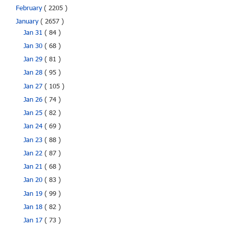
February
( 2205 )
January
( 2657 )
Jan 31
( 84 )
Jan 30
( 68 )
Jan 29
( 81 )
Jan 28
( 95 )
Jan 27
( 105 )
Jan 26
( 74 )
Jan 25
( 82 )
Jan 24
( 69 )
Jan 23
( 88 )
Jan 22
( 87 )
Jan 21
( 68 )
Jan 20
( 83 )
Jan 19
( 99 )
Jan 18
( 82 )
Jan 17
( 73 )