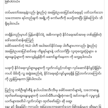
ျဖစ္ပါတယ္။
တပ္မေတာ္အေနနဲ႔လည္း ဖြဲ႔စည္းပုံ အေျခခံဥပေဒျပင္ဆင္ေရးႏွင့္ ပတ္သက္ေသာ
သေဘာထား ရပ္တည္ခ်က္ အခ်ိဳ႕ကို ေကာ္မတီကို ေပးပို႔ထားၿပီး ျဖစ္ေၾကာင္း သိ
ရွိရပါတယ္။
တခ်ိန္တည္းမွာပင္ ျမန္မာႏိုင္ငံရဲ႕ အဓိကက်တဲ့ ႏိုင္ငံေရးအင္အားစု တစ္ခုျဖစ္တဲ့
ေဒၚေအာင္ဆန္းစုၾကည္
ေခါင္းေဆာင္တဲ့ NLD ပါတီ အပါအဝင္ႏိုင္ငံေရး ပါတီမ်ားဟာလည္း ဖြဲ႔စည္းပုံ
အေျခခံဥပေဒျပင္ဆင္ေရး ကိစၥရပ္မ်ားနဲ႔ ပတ္သက္ၿပီး လူထုေတြ႔ဆုံပြဲမ်ား၊ ေ
ဆြးေႏြးပြဲမ်ားကို အားသြန္ခြန္စိုက္ ေဆာင္ရြက္ေနတာ ကို ေတြ႔ရပါတယ္။
ယခုလို ႏိုင္ငံေရးလႈပ္ရွားမႈမ်ားကို လြတ္လပ္ပြင့္လင္းစြာ လုပ္ေဆာင္ႏိုင္ခြင့္ရွိျခင္း
ကပင္ မိမိတို႔ လူ႔ အဖြဲ႔အစည္းရဲ႕ ႏိုင္ငံေရးရင့္က်င္မႈေရခ်ိန္ ျမင့္တက္လာေၾကာင္း
ကို ညြန္ျပေနတာ ျဖစ္ပါတယ္။
ျပည္သူ တစ္ဦးခ်င္းစီနဲ႔ နယ္ပယ္အသီးသီးမွ ေခါင္းေဆာင္မ်ားရဲ႕ သေဘာဆႏၵ
ထုတ္ေဖာ္ေဆြးေႏြးမႈမ်ားကို သတင္းမီဒီယာမ်ိဳးစုံကစလို႔ အင္တာနက္ လူမႈကြန္
ယက္မ်ားအထိပါ လြတ္လပ္စြာ ထုတ္ေဖာ္ေျပာ ဆို ေဆြး
ေႏြး ခြင့္ ရွိေနျခင္း ကလည္း အျပဳသေဘာေဆာင္ေသာ ျဖစ္ထြန္းမႈဟု ဆိုရမွာ ျဖ