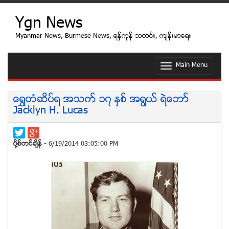
Ygn News
Myanmar News, Burmese News, ရန္ကုန္ သတင္း, က်န္းမာေရး
Main Menu
T
o
g
g
ေရႊတံဆိပ္ရ အသက္ ၁၇ ႏွစ္ အရြယ္ ရဲေဘာ္
l
Jacklyn H. Lucas
e
n
a
v
ပုိ႔စ္တင္ခ်ိန္
- 6/19/2014 03:05:00 PM
i
g
a
t
i
o
n