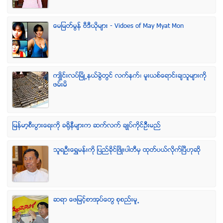
ေမျမတ္မြန္ ဗီဒီယုိမ်ား - Vidoes of May Myat Mon
က်ဳိင္းလပ္ၿမိဳ႕နယ္ခြဲတြင္ လက္နက္၊ မူးယစ္ေရာင္းခ်သူမ်ားကို
ဖမ္းမိ
ျမန္မာ့စီးပြားေရးကို ခရိုနီမ်ားက ဆက္လက္ ခ်ဳပ္ကိုင္ဥိီးမည္
သူရဦးေရႊမန္းကို ျပည္ခိုင္ျဖိဳးပါတီမွ ထုတ္ပယ္လိုက္ျပီဟုဆို
ဆရာ ေဖျမင့္စာအုပ္ေတြ စုစည္းမူ႕