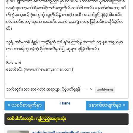
န္းေပၚ ခ်ီတက္တဲ့ စစ္သားေတြၾကားမွာ ရိုင္ဖယ္မပါတာေတာင္ ဗံုးဒဏ္ေၾကာင့္ ေ
သဆံုးရေတာ့မယ္ ရဲေဘာ္ရဲဘက္ေတြကိုယ္ ကယ္ပါ တယ္။ ေနာက္ဆံုးေတာ့ ေပါ
က္ကြဲေတာ့မယ့္ ဗံုးေတြကို သူ႔ကိုယ္နဲ႔ ကာတဲ့ အထိ အသက္စြန္႔ ရဲဝံံ့ခဲ့ ပါတယ္။
ကံေကာင္းေတာ့ သူဟာ အသက္မေသ ပဲ ေဆးရံု ကေန ျပန္ဆင္းလာႏိုင္ခဲ့ပါတ
ယ္။
သူ႔ရဲ႕ အင္မတန္ ရဲစြမ္း သတၱိရွိတဲ့ လုပ္ရပ္ေၾကာင့္မို႔ အသက္ ၁၇ ႏွစ္ အရြယ္မွာ
တင္ သာမန္လူ ရခဲ့တဲ့ ႏိုင္ငံအသိမွတ္ျပဳ ဆုမ်ား ရရွိခဲ့ ပါတယ္။
.
Ref: wiki
ေအာင္ခမ္း (www.innewsmyanmar.com)
.
သက္ဆုိင္ေသာ အေၾကာင္းအရာမ်ား ပုိမုိဖတ္ရႈရန္ ===>
world-news
Home
« ယခင္စာမ်က္ႏွာ
ေနာက္စာမ်က္ႏွာ »
တစ္ပါတ္အတြင္း လူၾကည့္အမ်ားဆံုး