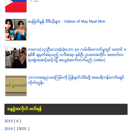
ေမျမတ္မြန္ ဗီဒီယုိမ်ား - Vidoes of May Myat Mon
ကေလး(၁၃)ဦးေသဆံုးခဲ့ေသာ ၄၈ လမ္းမီးေလာင္မႈတြင္ ေထာင္ ၈
ႏွစ္စီ ခ်မွတ္ခံရသည့္ ဗလီဆရာ ႏွစ္ဦး ဥပေဒအတိုင္း အထက္တ
ရားရံုးအဆင့္ဆင့္သို႔ အယူခံဆက္တက္မည္ (video)
ဘာသာေရးဥပေဒၾကမ္းကို ျပန္ရုတ္သိမ္းဖို႔ အေမရိကန္ေကာ္မရွင္
တိုက္တြန္း
ေန႔စြဲအလိုက္ ဖတ္ရန္
2015
( 6 )
2014
( 15031 )