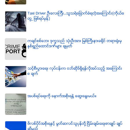
Taxi Driver ဦးေလးၾကီး..သူသရဲေျခာက္ခံရတဲ့အေၾကာင္း(ကိုယ္ေ
တြ႕ ျဖစ္ရပ္မွန္)
ကခ်င္စစ္ေဘး ဒုကၡသည္ သံုးဦးအား ျမစ္ႀကီးနားခရိုင္ တရားရံုးမွ
ႏွစ္ရွည္ေထာင္ဒဏ္မ်ား ခ်မွတ္
သင့္စီးပြားေရး လုပ္ငန္းက ဝဘ္ဆိုဒ္ရွိရန္လိုအပ္သည့္ အေၾကာင္း
၈ ခ်က္
အပစ္ရပ္ေရးကို ေနာက္အစိုးရနဲ႔ ေဆြးေႏြးမယ္။
ဖိလစ္ပိုင္အစိုးရႏွင့္ မြတ္ဆလင္သူပုန္တို႔ ၿငိမ္းခ်မ္းေရးစာခ်ဳပ္ ခ်ဳပ္
ဆိုမည္