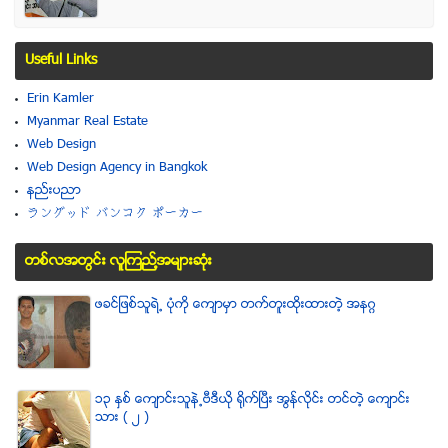
Useful Links
Erin Kamler
Myanmar Real Estate
Web Design
Web Design Agency in Bangkok
နည္းပညာ
ラングッド バンコク ポーカー
တစ္လအတြင္း လူၾကည္႔အမ်ားဆံုး
ဖခင္ျဖစ္သူရဲ႕ ပံုကို ေက်ာမွာ တက္တူးထိုးထားတဲ့ အနဂၢ
၁၃ ႏွစ္ ေက်ာင္းသူနဲ႕ဗီဒီယို ရိုက္ျပီး အြန္လိုင္း တင္တဲ့ ေက်ာင္း
သား ( ၂ )