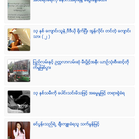
အပစ္ရပ္ေရးကို ေနာက္အစိုးရနဲ႔ ေဆြးေႏြးမယ္။
၁၃ ႏွစ္ ေက်ာင္းသူနဲ႕ဗီဒီယို ရိုက္ျပီး အြန္လိုင္း တင္တဲ့ ေက်ာင္း
သား ( ၂ )
ျပည္လမ္းႏွင့္ ဥကၠလာလမ္းဆုံ မီးပြိဳင့္အနီး ယာဥ္သုံးစီးဆင့္တို
က္မႈျဖစ္ပြား
၁၃ ႏွစ္သမီးကို ေပါင္းသင္းမိသျဖင့္ အဓမၼမႈျဖင့္ တရားစြဲခံရ
ခင္ပြန္းသည္ရဲ႕ ခ်ီးက်ဴးခံရသူ သက္မြန္ျမင့္