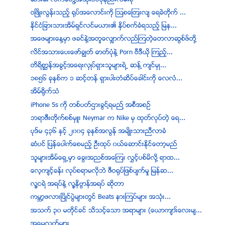
ဝၿဖိဳးလြန္းသည့္ ႐ုပ္အေလာင္းကို ဩစေၾတးလ် ေရခဲတိုက္ ...
ႏိုင္ငံျခားသားအိမ္ရွင္လင္မယား၏ ႏွိပ္စက္ခံရသည့္ ျမန...
အေဖမ်ားေန႔မွာ ဖခင္နဲ႔အတူေလွ်ာက္လည္ၾကတဲ့ေတလာဆြစ္ဖ္တုိ႔
လိင္အသားေပးေဖာ္ခၽြတ္ ဓာတ္ပံုနဲ႔ Porn ဗီဒီယို ၾကည့္...
တိရိစာၦန္အခြင့္အေရးလွဳပ္ရွားသူမ်ားရဲ့ ဆန္ ့က်င္မွဳ...
၁၈၅၆ ခုႏွစ္က ၁ ဆင့္တန္ ရွားပါးတံဆိပ္ေခါင္းကို ေလလံ...
အိမ္ရိုက္သံ
iPhone 5s ကို တစ္ပတ္ဌားခြင္႔ရမည္႔ အစီအစဥ္
ဘရာဇီးတိုက္စစ္မွဴး Neymar က Nike မွ ထုတ္လုပ္တဲ့ ေရ...
ပုဒ္မ ၄၃၆ ႏွင့္ ၂၀၀၄ ခုႏွစ္အလြန္ အမ်ိဳးသားညီလာခံ
ဆံပင္ ျပန္ေပါက္ေစမည့္ ဦးထုပ္ ၀ယ္ေဆာင္းႏုိင္ေတာ့မည္
သူမ်ားအိမ္ေရွ႕မွာ ေခြးအညစ္အေၾကး လႊင့္ပစ္မိလို႔ ရာထ...
ေလ့က်င့္ခန္း လုပ္စရာမလိုဘဲ ဇီဝရုပ္ျဖစ္ပ်က္မႈ ျမန္ဆ...
လူ႔ငရဲ အရပ္နဲ႔ လူ႔နိဗၺာန္အရပ္ ဆုိတာ
ကမ႓ာ့ဖလားၿပိဳင္ပြဲမ်ားတြင္ Beats နားၾကပ္မ်ား အသံုး...
အသက္ ၃၀ မတုိင္ခင္ သိသင့္ေသာ အရာမ်ား (ေယာက်ား္ေလးမ်...
အေမ့လက္မ်ား