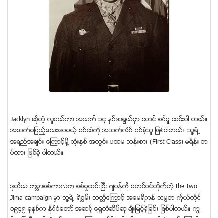
Jacklyn ဆုိတဲ့ လူငယ္ဟာ အသက္ ၁၄ ႏွစ္အရြယ္မွာ စတင္ စစ္မွု ထမ္းပါ တယ္။
အသက္မျပည့္ေသးေပမယ့္ စစ္ထဲကို အသက္လိမ္ ဝင္ခဲ့သူ ျဖစ္ပါတယ္။ သူ႔ရဲ႕
အရည္အခ်င္း ေၾကာင့္မုိ႔ သံုးႏွစ္ အတြင္း ပထမ တန္းစား (First Class) မရိန္း တ
ပ္တား ျဖစ္ခဲ့ ပါတယ္။
ဒုတိယ ကမၻာစစ္ကာလက စစ္မွုထမ္းျပီး ဂ်ပန္ကို စတင္ဝင္တိုက္တဲ့ the Iwo
Jima campaign မွာ သူ႔ရဲ႕ ရဲစြမ္း သတၱိေၾကာင့္ အေမရိကန္ သမၼတ ကိုယ္တိုင္
၁၉၄၅ ခုႏွစ္က ႏိုင္ငံေတာ္ အဆင့္ ေရႊတံဆိပ္ဆု ခ်ီးျမင့္ခဲ့ျခင္း ျဖစ္ပါတယ္။ ကြ်