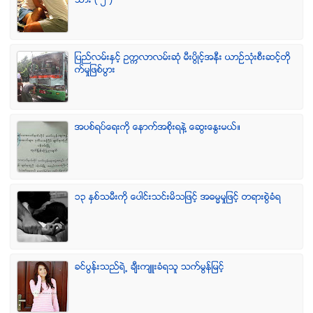
သား ( ၂ )
ျပည္လမ္းႏွင့္ ဥကၠလာလမ္းဆုံ မီးပြိဳင့္အနီး ယာဥ္သုံးစီးဆင့္တို
က္မႈျဖစ္ပြား
အပစ္ရပ္ေရးကို ေနာက္အစိုးရနဲ႔ ေဆြးေႏြးမယ္။
၁၃ ႏွစ္သမီးကို ေပါင္းသင္းမိသျဖင့္ အဓမၼမႈျဖင့္ တရားစြဲခံရ
ခင္ပြန္းသည္ရဲ႕ ခ်ီးက်ဴးခံရသူ သက္မြန္ျမင့္