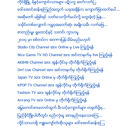
ကိုင္ရိုၿမိဳ႕ ရဲႏွင့္ေက်ာင္းသားမ်ား ပဋိပကၡ ဆက္လက္ျ...
ေဒၚေအာင္ဆန္းစုၾကည္အတြက္ ယခုအခ်ိန္က ေက်ာက္ျဖာထက္ေပၚ...
အဆိုေတာ္ မျဖစ္ရင္ သတ္ေသလိုက္မယ္လို႔ ေတြးခဲ့တဲ့ ျမန...
သမိုင္းတစ္ေလွ်ာက္ ကမၻာ့အေတာ္ဆံုး အမ်ိဳးသမီး လက္ေျဖ...
စာတည္းမႉး ႐ႈေထာင့္ႏွင့္ သတင္း ကြာဟမႈ
၂ဝ၁၄ မွာ စစ္တပ္က အာဏာျပန္သိမ္းမည္မဟုတ္
Studio City Channel အား Online မွ Live ၾကည့္ရန္
Nice Game TV HD Channel အား အင္တာနက္မွ live ၾကည့္ရန္
AKB48 Channel အား အြန္လုိင္းမွ တုိက္ရုိက္ၾကည့္ရန္
Dirt Live Channel အား အင္တာနက္မွ တုိက္ရုိက္ၾကည့္ရန္
Japan TV အား Online မွ တုိက္ရုိက္ၾကည့္ရန္
KPOP TV Channel အား အြန္လုိင္းမွ တုိက္ရုိက္ၾကည့္ရန္
Fashion TV အား အြန္လုိင္းမွ တုိက္ရုိက္ၾကည့္ရန္
Arirang TV အား Online မွ တုိက္ရုိက္ၾကည့္ရန္
ေျမြေတာင္ဖားေတာင္ထြက္ မီးသင့္ေက်ာက္မ်ား တရုတ္ပို့ရ...
ျပည္ခုိင္ၿဖိဳးပါတီတြင္း စည္းလံုးမႈ အားနည္းေနေသးေၾက...
လိႈင္သာယာရိွ က်ဴးေက်ာ္တဲထုိးသူမ်ား ေဒၚေအာင္ဆန္းစုၾ...