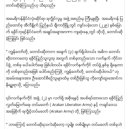
တာင္းဆိုခဲ့ၾကသည္ဟု သိရသည္။
အေမရိကန္ႏိုင္ငံလံုးဆိုင္ရာ ရကၡိဳင္လူမူ အဖြဲ႕အစည္းမွ ၾကီးမွဴးျပီး အေမရိကန္ ျပ
ည္ေထာင္စု အီလီႏိြဳက္ ျပည္နယ္ ခ်ီကာဂိုျမိဳ႕တြင္ က်င္းပခဲ့ေသာ (၂၂၉) ႏွစ္ေျမာ
က္ ရခိုင္ဘုရင့္ႏိုင္ငံေတာ္ အခ်ဳပ္အခ်ာအာဏာ က်ဆံုးေန႕တြင္ ထိုသို႕ ေတာင္းဆို
ခဲ့ၾကျခင္း ျဖစ္သည္။
“ ကၽြန္ေတာ္တို႕ ေတာင္းဆိုတာက အခ်က္ (၃) ခ်က္ရွိပါတယ္။ အဓိက ေတာင္း
ဆိုတာကေတာ့ ရခိုင္ျပည္သူလူထု အတြက္ တစ္ခုတည္းေသာ လက္နက္ ကိုင္တ
ပ္ဖြဲ႕ တစ္ခု ေပၚေပါက္ေရး ျဖစ္ပါတယ္။ ရခိုင္လက္နက္ကိုင္ တပ္ဖြဲ႕ႏွစ္ခု ရွိေနတာ
ကို တစ္ခုတည္းအျဖစ္ ေပါင္းစည္းၾကဖို႕ ကၽြန္ေတာ္တို႕ ေတာင္းဆိုပါတယ္” ဟု
အခမ္းအနားအား ဦးေဆာင္စီစဥ္သူမ်ားထဲမွ တစ္ဦးျဖစ္သူ ကိုေက်ာ္ထူးေအာင္က
နိရဥၥရာသို႕ ေျပာသည္။
၎လက္နက္ကိုင္ အဖြဲ႕ (၂) မွာ လက္ရွိ အစိုးရႏွင့္ အပစ္ရပ္ထားေသာ ရခိုင္ျပည္
လႊတ္ေျမာက္ေရး တပ္မေတာ္ ( Arakan Liberation Army) ႏွင့္ ကခ်င္ေဒသ
အေျခစိုက္ ရကၡိဳင့္တပ္မေတာ္ (Arakan Army) တို႕ ျဖစ္ၾကသည္။
“ ဘာေၾကာင့္ ေတာင္းဆိုရသလဲဆိုေတာ့ လူမ်ိဳး တစ္မ်ိဳးမွာ တပ္မေတာ္ တစ္ခုဘဲ