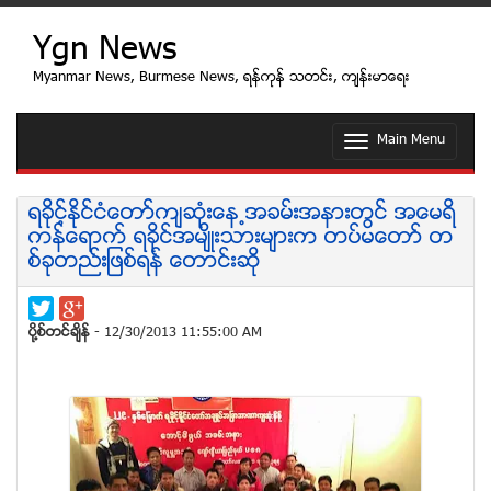
Ygn News
Myanmar News, Burmese News, ရန္ကုန္ သတင္း, က်န္းမာေရး
Main Menu
T
o
g
g
ရခိုင့္ႏိုင္ငံေတာ္က်ဆံုးေန႕အခမ္းအနားတြင္ အေမရိ
l
ကန္ေရာက္ ရခိုင္အမ်ိဳးသားမ်ားက တပ္မေတာ္ တ
e
စ္ခုတည္းျဖစ္ရန္ ေတာင္းဆို
n
a
v
i
ပုိ႔စ္တင္ခ်ိန္
- 12/30/2013 11:55:00 AM
g
a
t
i
o
n