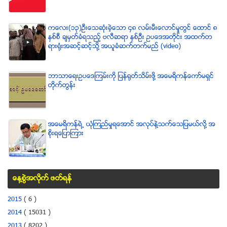
ကေလး(၁၃)ဦးေသဆံုးခဲ့ေသာ ၄၈ လမ္းမီးေလာင္မႈတြင္ ေထာင္ ၈
ႏွစ္စီ ခ်မွတ္ခံရသည့္ ဗလီဆရာ ႏွစ္ဦး ဥပေဒအတိုင္း အထက္တ
ရားရံုးအဆင့္ဆင့္သို႔ အယူခံဆက္တက္မည္ (video)
ဘာသာေရးဥပေဒၾကမ္းကို ျပန္ရုတ္သိမ္းဖို႔ အေမရိကန္ေကာ္မရွင္
တိုက္တြန္း
အေမရိကန္ရဲ႕ ယံုၾကည္မႈရေအာင္ အလုပ္နဲ႔သက္ေသျပမယ္လုိ႔ အ
စုိးရေျပာၾကား
ေန႔စြဲအလိုက္ ဖတ္ရန္
2015
( 6 )
2014
( 15031 )
2013
( 8202 )