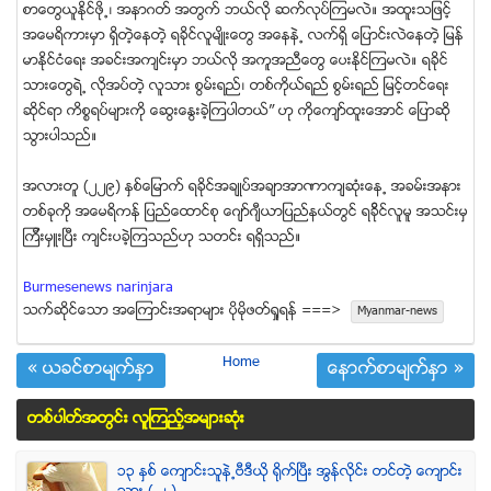
စာေတြယူႏိုင္ဖို႕၊ အနာဂတ္ အတြက္ ဘယ္လို ဆက္လုပ္ၾကမလဲ။ အထူးသျဖင့္
အေမရိကားမွာ ရွိတဲ့ေနတဲ့ ရခိုင္လူမ်ိဳးေတြ အေနနဲ႕ လက္ရွိ ေျပာင္းလဲေနတဲ့ ျမန္
မာႏိုင္ငံေရး အခင္းအက်င္းမွာ ဘယ္လို အကူအညီေတြ ေပးႏိုင္ၾကမလဲ။ ရခိုင္
သားေတြရဲ႕ လိုအပ္တဲ့ လူသား စြမ္းရည္၊ တစ္ကိုယ္ရည္ စြမ္းရည္ ျမင့္တင္ေရး
ဆိုင္ရာ ကိစၥရပ္မ်ားကို ေဆြးေႏြးခဲ့ၾကပါတယ္” ဟု ကိုေက်ာ္ထူးေအာင္ ေျပာဆို
သြားပါသည္။
အလားတူ (၂၂၉) ႏွစ္ေျမာက္ ရခိုင္အခ်ဳပ္အခ်ာအာဏာက်ဆံုးေန႕ အခမ္းအနား
တစ္ခုကို အေမရိကန္ ျပည္ေထာင္စု ေဂ်ာ္ဂ်ီယာျပည္နယ္တြင္ ရခိိုင္လူမူ အသင္းမွ
ၾကီးမွဴးျပီး က်င္းပခဲ့ၾကသည္ဟု သတင္း ရရွိသည္။
Burmesenews narinjara
သက္ဆုိင္ေသာ အေၾကာင္းအရာမ်ား ပုိမုိဖတ္ရႈရန္ ===>
Myanmar-news
Home
« ယခင္စာမ်က္ႏွာ
ေနာက္စာမ်က္ႏွာ »
တစ္ပါတ္အတြင္း လူၾကည့္အမ်ားဆံုး
၁၃ ႏွစ္ ေက်ာင္းသူနဲ႕ဗီဒီယို ရိုက္ျပီး အြန္လိုင္း တင္တဲ့ ေက်ာင္း