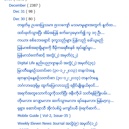
December
( 2387 )
Dec 31
( 98 )
Dec 30
( 80 )
တရုတ္မွ ဥပေဒျပဳသမား ၅၀၀ေက်ာ္ မသမာမႈမ်ားအတြက္ ႏႈတ္ထ...
ထင္းခုတ္သြားၿပီး အိမ္အျပန္ စက္ေလွေမွာက္၍ လူ ၁၇ ဦး...
ကယား စစ္ေဘးေရွာင္ ဒုကၡသည္မ်ား ျပန္လည္ ေခၚယူမည္
ျမန္မာစစ္အရာရွိမ်ားကို ဒီမိုကေရစီစနစ္ အုပ္ခ်ဳပ္မႈပ...
ျမန္မာသံေတာ္ဆင့္ အတြဲ(၂) အမွတ္(၄၂)
Digital Life နည္းပညာဂ်ာနယ္ အတြဲ(၂) အမွတ္(၃၄)
ျမ၀တီေန႔စဥ္သတင္းစာ (၃၀-၁၂-၂၀၁၃) တနလၤာေန႔
ရတနာပံုေန႔စဥ္သတင္းစာ (၃၀-၁၂-၂၀၁၃) တနလၤာေန႔
ဘဂၤလားေဒ့ရွ္မွ ထြက္ေျပးလာသည့္ ရခိုင္မ်ဳိးႏြယ္စုဝင္...
အရက္အတူေသာက္သူကုိသတ္ၿပီး ဇနီးကုိပါ သတ္ရန္ႀကိဳးပမ္း...
တိုးမလား ေလ်ာ့မလား ဆက္သြားမလား ရပ္ေနမလား ျမန္မာ့လု...
႐ုရွား ေဆာင္းရာသီ အိုလံပစ္ပဲြ မက်င္းပမီ ဗံုးရက္ဆက္...
Mobile Guide ( Vol-2, Issue-35 )
Weekly Eleven News Journal အတြဲ(၉) အမွတ္(၁၂)