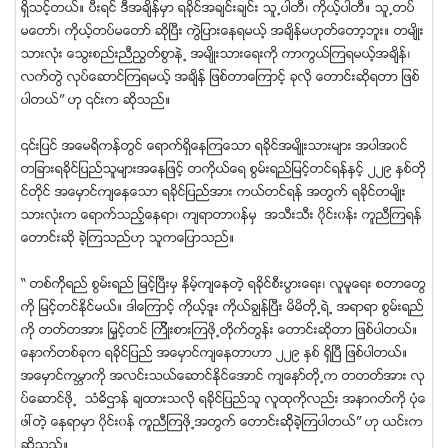
ရွိသင့္တယ္။ ပီးရင္ ဒီအခ်ိန္မွာ ရခိုင္အခ်င္းခ်င္း သူ႕ပါတီ၊ ကိုယ့္ပါတီ။ သူ႕တပ္
မေတာ္၊ ကုိယ့္တပ္မေတာ္ ဆိုျပီး ကြဲျပားေနရမယ့္ အခ်ိန္မဟုတ္ေတာ့ဘူး။ တမ်ိဳး
သားလံုး ေသြးစည္းညီညြတ္စြာနဲ႕ အမ်ိဳးသားေရးကို ကာကြယ္ၾကရမယ့္အခ်ိန္၊
လက္တြဲ လုပ္ေဆာင္ၾကရမယ့္ အခ်ိန္ ျဖစ္တာေၾကာင့္ ခုလို ေတာင္းဆိုရတာ ျဖစ္
ပါတယ္” ဟု ၎က ဆိုသည္။
၎ျပင္ အေမရိကန္တြင္ ေရာက္ရွိေနၾကေသာ ရခိုင္အမ်ိဳးသားမ်ား အပါအ၀င္
တျခားရခိုင္ျပည္သူမ်ားအေနျဖင့္ တကိုယ္ေရ စြမ္းရည္ျမင့္တင္ရန္ႏွင့္ ၂၂၉ ႏွစ္တို
င္တိုင္ အေမွာင္က်ေနေသာ ရခိုင္ျပည္အား ကယ္တင္ရန္ အတြက္ ရခိုင္တမ်ိဳး
သားလံုးက ေရာက္သည့္ေနရာ၊ က်ရာတာ၀န္မွ အသီးသီး ၀ိုင္း၀န္း ကူညီၾကရန္
ေတာင္းဆို ခဲ့ၾကသည္ဟု သူကေျပာသည္။
“ တစ္ကို္ရည္ စြမ္းရည္ ျမင့္ျပီးမွ နိမ့္က်ေနတဲ့ ရခိုင္စီးပြားေရး၊ လူမူေရး စတာေတြ
ကို ျမင့္တင္ႏိုင္မယ္။ ဒါေၾကာင့္ ကိုယ့္ဒူး ကုိယ္ခၽြန္ျပီး မိမိတို႕ရဲ႕ အရာရာ စြမ္းရည္
ကို တတ္တအား ျမွင့္တင္ ၾက္ိဳးစားၾကဖို႕တိုက္တြန္း ေတာင္းဆိုတာ ျဖစ္ပါတယ္။
ေနာက္တစ္ခုက ရခိုင္ျပည္ အေမွာင္က်ေနတာဟာ ၂၂၉ ႏွစ္ ရွိျပီ ျဖစ္ပါတယ္။
အေမွာင္ကမၻာကို အလင္းသယ္ေဆာင္ႏိုင္ေအာင္ က်ေနာ္တို႕က တတတ္အား လု
ပ္ေဆာင္ဖို႕ သံဓိဌာန္ ခ်ထားသလို ရခိုင္ျပည္သူ လူထုကိုလည္း အနာဂတ္ကို ပံုေ
ဖၚတဲ့ ေနရာမွာ ၀ိုင္း၀န္ ကူညီၾကဖို႕အတြက္ ေတာင္းဆိ္ုခဲ့ၾကပါတယ္” ဟု ယင္းက
ဆိုသည္။