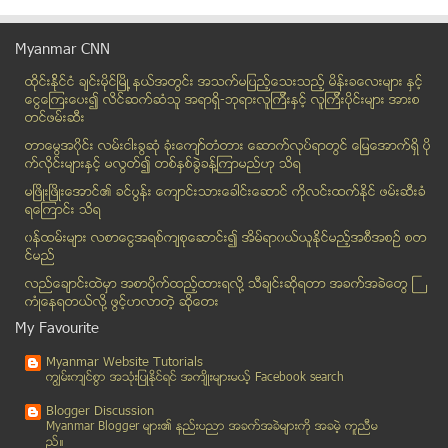
ရထားပုိ႔ေဆာင္ေရးဝန္ႀကီးႏွင့္ တာဝန္ရွိသူမ်ားသိေစရန္...
ဘဂၤလားနယ္ျခားေစာင့္တပ္ဖြဲ့ ေျမျမုပ္မိုင္း ေတြ့
Myanmar CNN
၈၈ မ်ဳိးဆက္ ေခါင္းေဆာင္မ်ား ဆႏၵျပမည့္ရက္ တစ္ရက္ေနာ...
ထိုင္းနို္င္ငံ ခ်င္းမိုင္ျမိဳ ့နယ္အတြင္း အသက္မျပည့္ေသးသည့္ မိန္းခေလးမ်ား နွင့္
NLD အေျခခံဥပေဒ ျပင္ဆင္ခ်က္တြင္ ဗဟိုအစိုးရ လုပ္ပိုင...
ေငြေၾကးေပး၍ လိင္ဆက္ဆံသူ အရာရွိ-ဘုရားလူၾကီးနွင့္ လူၾကီးပိုင္းမ်ား အားစ
စက္ေလွေမွာက္၍ ေက်ာက္ျဖဴတြင္ အမ်ဳိးသမီး ၁၇ ဦး ေသဆုံး
တင္ဖမ္းဆီး
ဓာတ္ေလွကားညပ္ ေသဆံုးေသာ လူနာ မိသားစု ဓာတ္ေလွကားတပ္...
တာေမြအ၀ိုင္း လမ္းငါးခြဆံု ခံုးေက်ာ္တံတား ေဆာက္လုပ္ရာတြင္ ေျမေအာက္ရွိ ပို
ရန္ကုန္တိုင္းေဒသျကီး လံုျခံုေရးကို ပံုစံ အမ်ိုးမ်ိ...
က္လိုင္းမ်ားႏွင့္ မလြတ္၍ တစ္ႏွစ္ခြဲခန္႔ၾကာမည္ဟု သိရ
လွမ္းလာခဲ့ပါ ဒို႔ရဲ႕နာဂ႐ိုးရာ ႏွစ္သစ္ကူးပြဲေတာ္
မၿဖိဳးၿဖိဳးေအာင္၏ ခင္ပြန္း ေက်ာင္းသားေခါင္းေဆာင္ ကိုလင္းထက္ႏိုင္ ဖမ္းဆီးခံ
ရေၾကာင္း သိရ
ဒလၿမိဳ႕နယ္ ရပ္ကြက္အုပ္ခ်ဳပ္ေရးမွဴး႐ံုး မီးေလာင္၊ အ...
၀န္ထမ္းမ်ား လစာေငြအရစ္က်စုေဆာင္း၍ အိမ္ရာ၀ယ္ယူႏုိင္မည့္အစီအစဥ္ စတ
၁၀ ႏွစ္ေအာက္ ကေလးတစ္ဦး အဓမၼျပဳက်င့္ခံရ
င္မည္
လပြတၱာ ကန္ဘဲ့ ရြာလုံးကၽြတ္မီးေလာင္
လည္ေခ်ာင္းထဲမွာ အစာပိုက္ထည့္ထားရလုိ႔ သီခ်င္းဆုိရတာ အခက္အခဲေတြ ႀ
ေရြးေကာက္ပြဲစနစ္ ျပင္ဆင္ပါက ျမန္မာ့ႏိုင္ငံေရး အက်ပ...
ကံဳေနရတယ္လို႔ ဖြင့္ဟလာတဲ့ ဆုိေတး
လုပ္သားကတ္ မပါသည့္ ျမန္မာလုပ္သား ျပည္ပသြားေရာက္ လု...
My Favourite
ေမာ္ေတာ္ကား တာယာမ်ားအား သြင္းကုန္လုိင္စင္ ျပန္လည္"...
Myanmar Website Tutorials
၂၀၁၃ ခုႏွစ္ ျပည္တြင္းမုိဘိုင္းဖုန္း ေစ်းကြက္တြင္ H...
ကၽြမ္းက်င္စြာ အသုံးျပဳႏုိင္ရင္ အက်ိဳးမ်ားမယ့္ Facebook search
ခရီးသြားလုပ္ငန္း ဖြံ႔ၿဖိဳးေရး လူဇင္ဘတ္ ယူ႐ို ၅ သန္...
Blogger Discussion
ဆီးဂိမ္းနဲ႔ ပတ္သက္ၿပီး ဇီးကြက္ကို ျခေသၤ့က မုဒိန္းက...
Myanmar Blogger မ်ား၏ နည္းပညာ အခက္အခဲမ်ားကုိ အခမဲ့ ကူညီမ
ည္။