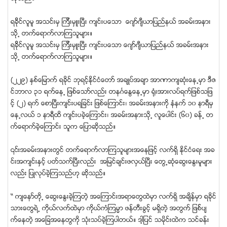
ရခိိုင္လူမူ အသင္းမွ ၾကီးမွဴးျပီး က်င္းပေသာ ေဂ်ာ္ဂ်ီယာျပည္နယ္ အခမ္းအနား
သို႕ တက္ေရာက္လာၾကသူမ်ား။
ရခိိုင္လူမူ အသင္းမွ ၾကီးမွဴးျပီး က်င္းပေသာ ေဂ်ာ္ဂ်ီယာျပည္နယ္ အခမ္းအနား
သို႕ တက္ေရာက္လာၾကသူမ်ား။
(၂၂၉) ႏွစ္ေျမာက္ ရခိုင္ ဘုရင့္ႏိုင္ငံေတာ္ အခ်ဳပ္အခ်ာ အာဏာက်ဆံုးေန႕မွာ ဒီဇ
င္ဘာလ ၃၁ ရက္ေန႕ ျဖစ္ေသာ္လည္း တနဂၤေႏြေန႕မွာ ရံုးအားလပ္ရက္ျဖစ္သျဖ
င့္ (၂) ရက္ ေစာျပီးက်င္းပရျခင္း ျဖစ္ေၾကာင္း၊ အခမ္းအနားကို နံနက္ ၁၀ နာရီမွ
ေန႕လယ္ ၁ နာရီထိ က်င္းပခဲ့ေၾကာင္း၊ အခမ္းအနားသုိ႕ လူေပါင္း (၆၀) ခန္႕ တ
က္ေရာက္ခဲ့ေၾကာင္း သူက ေျပာဆိုသည္။
၎အခမ္းအနားတြင္ တက္ေရာက္လာၾကသူမ်ားအေနျဖင့္ လက္ရွိ ႏိုင္ငံေရး အခ
င္းအက်င္းႏွင့္ ပတ္သက္ျပီးလည္း အျမင္ခ်င္းဖလွယ္ျပီး ေတြ႕ဆံုေဆြးေႏြးမူမ်ား
လည္း ျပဳလုပ္ခဲ့ၾကသည္ဟု ဆိုသည္။
“ က်ေနာ္တို႕ ေဆြးေႏြးခဲ့ၾကတဲ့ အေၾကာင္းအရာေတြထဲမွာ လက္ရွိ အခ်ိန္မွာ ရခိုင္
သားေတြရဲ႕ ကုိယ္လက္ထဲမွာ ကိုယ္ကံၾကမၼာ ဖန္တီးခြင့္ မရွိတဲ့ အတြက္ ျဖစ္္ပ်
က္ေနတဲ့ အေျခအေနတြကုိ သံုးသပ္ခဲ့ၾကပါတယ္။ ဒါ့ျပင္ သမိုင္းထဲက သင္ခန္း