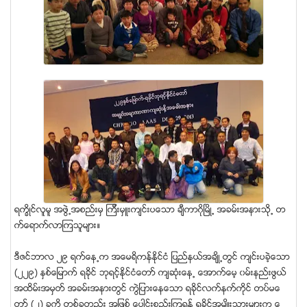
ရကၡိဳင္လူမူ အဖြဲ႕အစည္းမွ ၾကီးမွဴးက်င္းပေသာ ခ်ီကာဂိုျမိဳ႕ အခမ္းအနားသို႕ တ
က္ေရာက္လာၾကသူမ်ား။
ဒီဇင္ဘာလ ၂၉ ရက္ေန႕က အေမရိကန္ႏိုင္ငံ ျပည္နယ္အခ်ိဳ႕တြင္ က်င္းပခဲ့ေသာ
(၂၂၉) ႏွစ္ေျမာက္ ရခိုင္ ဘုရင့္ႏိုင္ငံေတာ္ က်ဆံုးေန႕ ေအာက္ေမ့ ၀မ္းနည္းဖြယ္
အထိမ္းအမွတ္ အခမ္းအနားတြင္ ကြဲျပားေနေသာ ရခိုင္လက္နက္ကိုင္ တပ္မေ
တာ္ (၂) ခုကို တစ္ခုတည္း အျဖစ္ ေပါင္းစည္းၾကရန္ ရခိုင္အမ်ိဳးသားမ်ားက ေ