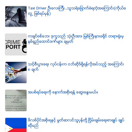
Taxi Driver ဦးေလးၾကီး..သူသရဲေျခာက္ခံရတဲ့အေၾကာင္း(ကိုယ္ေ
တြ႕ ျဖစ္ရပ္မွန္)
ကခ်င္စစ္ေဘး ဒုကၡသည္ သံုးဦးအား ျမစ္ႀကီးနားခရိုင္ တရားရံုးမွ
ႏွစ္ရွည္ေထာင္ဒဏ္မ်ား ခ်မွတ္
သင့္စီးပြားေရး လုပ္ငန္းက ဝဘ္ဆိုဒ္ရွိရန္လိုအပ္သည့္ အေၾကာင္း
၈ ခ်က္
အပစ္ရပ္ေရးကို ေနာက္အစိုးရနဲ႔ ေဆြးေႏြးမယ္။
ဖိလစ္ပိုင္အစိုးရႏွင့္ မြတ္ဆလင္သူပုန္တို႔ ၿငိမ္းခ်မ္းေရးစာခ်ဳပ္ ခ်ဳပ္
ဆိုမည္