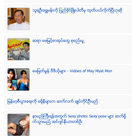
သူရဦးေရႊမန္းကို ျပည္ခိုင္ျဖိဳးပါတီမွ ထုတ္ပယ္လိုက္ျပီဟုဆို
ဆရာ ေဖျမင့္စာအုပ္ေတြ စုစည္းမူ႕
ေမျမတ္မြန္ ဗီဒီယုိမ်ား - Vidoes of May Myat Mon
ျမန္မာ့စီးပြားေရးကို ခရိုနီမ်ားက ဆက္လက္ ခ်ဳပ္ကိုင္ဥိီးမည္
နာမည္ၾကီးရန္အတြက္ Sexy photo၊ Sexy pose မ်ား ဆက္ရို
က္သြားမည္႔ အင္ဂ်င္နီယာတစ္ဦး