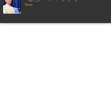
News
ျပဳျပင္ေျပာင္းလဲေရးနဲ႔ ယေန႔ ကုန္ေစ်းႏႈန္း
New Light of Myanmar သတင္းစာ (၃၀-၁၂-၂၀၁၃)
ျမန္မာ့အလင္း သတင္းစာ (၃၀-၁၂၀၂၀၁၃)
ေၾကးမုံ သတင္းစာ (၃၀-၁၂-၂၀၁၃)
ထင္ရွားေက်ာ္ၾကား ၂၀၁၃
NLD ရပ္/ေက်း အလုပ္အမႈေဆာင္ အဖြဲ႔ဝင္တစ္ဦး ကားတိုက္...
၂၀၁၄ ျမန္မာ့ ႏိုင္ငံေရးနဲ႔ စီးပြားေရး အလားအလာ ခန္႔...
အြန္လိုင္းေပၚမွ MBA အခမဲ့ တက္ခြင့္ရမည့္ တကၠသုိလ္
တရား႐ံုး ဧည့္မွတ္တမ္းစာအုပ္ကုိ ေဒသခံ ျပည္သူတစ္ဦးက...
ကြတ္ခုိင္ၿမိဳ႕နယ္ မုံးစီးေက်းရြာ အနီးေပါက္ကြဲမႈ ျဖ...
တခါသံုး ခြက္ျဖဴျဖဴေတြကို သတိထား
သမိုင္းတစ္ေလွ်ာက္ ကမၻာ့အေတာ္ဆံုး အမ်ိဳးသမီး လက္ေျဖ...
နို႔သီးအပိုထြက္ျခင္း(အမ်ိဳးသမီးမ်ားအတြက္ ဗဟုသုတ)
နယ္စပ္က ႏွစ္သစ္ကူးပြဲေတာ္ ကရင့္ရိုးရာဒံုးအကၿပိဳင္ပြဲ
ဆိုင္ကယ္ကယ္ရီသမားက လိုင္စင္မဲ့ယာဥ္ဖမ္းသည့္ ရဲတပ္ဖြ...
ႏုိင္ငံသား ျပန္လည္ေလွ်ာက္ထားသူမ်ားမွ ၁၀ဦးအား စတင္...
စီးပြားေရးလုပ္ငန္း လုပ္ကိုင္ရန္ ခက္ခဲေသာ ႏိုင္ငံမ်...