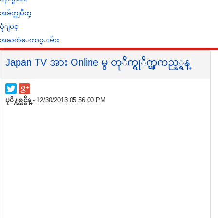
အခ်က္အျပဳတ္
ပုံျပင္
အႀကံေကာင္းမ်ား
Japan TV အား Online မွ တုိက္ရုိက္ၾကည့္ရန္
ပုိ႔စ္တင္ခ်ိန္
- 12/30/2013 05:56:00 PM