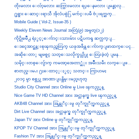
တိုးမလား ေလ်ာ့မလား ဆက္သြားမလား ရပ္ေနမလား ျမန္မာ့လု...
႐ုရွား ေဆာင္းရာသီ အိုလံပစ္ပဲြ မက်င္းပမီ ဗံုးရက္ဆက္...
Mobile Guide ( Vol-2, Issue-35 )
Weekly Eleven News Journal အတြဲ(၉) အမွတ္(၁၂)
ကိုင္ရိုၿမိဳ႕ ရဲႏွင့္ေက်ာင္းသားမ်ား ပဋိပကၡ ဆက္လက္ျ...
ေဒၚေအာင္ဆန္းစုၾကည္အတြက္ ယခုအခ်ိန္က ေက်ာက္ျဖာထက္ေပၚ...
အဆိုေတာ္ မျဖစ္ရင္ သတ္ေသလိုက္မယ္လို႔ ေတြးခဲ့တဲ့ ျမန...
သမိုင္းတစ္ေလွ်ာက္ ကမၻာ့အေတာ္ဆံုး အမ်ိဳးသမီး လက္ေျဖ...
စာတည္းမႉး ႐ႈေထာင့္ႏွင့္ သတင္း ကြာဟမႈ
၂ဝ၁၄ မွာ စစ္တပ္က အာဏာျပန္သိမ္းမည္မဟုတ္
Studio City Channel အား Online မွ Live ၾကည့္ရန္
Nice Game TV HD Channel အား အင္တာနက္မွ live ၾကည့္ရန္
AKB48 Channel အား အြန္လုိင္းမွ တုိက္ရုိက္ၾကည့္ရန္
Dirt Live Channel အား အင္တာနက္မွ တုိက္ရုိက္ၾကည့္ရန္
Japan TV အား Online မွ တုိက္ရုိက္ၾကည့္ရန္
KPOP TV Channel အား အြန္လုိင္းမွ တုိက္ရုိက္ၾကည့္ရန္
Fashion TV အား အြန္လုိင္းမွ တုိက္ရုိက္ၾကည့္ရန္