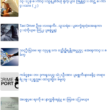
၁၃ ႏွစ္ ေက်ာင္းသူနဲ႕ဗီဒီယို ရိုက္ျပီး အြန္လိုင္း တင္တဲ့ ေက်ာ
င္းသား ( ၂ )
Taxi Driver ဦးေလးၾကီး..သူသရဲေျခာက္ခံရတဲ့အေၾကာ
င္း(ကိုယ္ေတြ႕ ျဖစ္ရပ္မွန္)
သင့္စီးပြားေရး လုပ္ငန္းက ဝဘ္ဆိုဒ္ရွိရန္လိုအပ္သည့္ အေၾကာင္း ၈
ခ်က္
ကခ်င္စစ္ေဘး ဒုကၡသည္ သံုးဦးအား ျမစ္ႀကီးနားခရိုင္ တရား
ရံုးမွ ႏွစ္ရွည္ေထာင္ဒဏ္မ်ား ခ်မွတ္
အပစ္ရပ္ေရးကို ေနာက္အစိုးရနဲ႔ ေဆြးေႏြးမယ္။