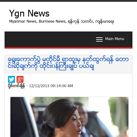
Ygn News
Myanmar News, Burmese News, ရန္ကုန္ သတင္း, က်န္းမာေရး
Main Menu
T
o
g
g
ေရြးေကာက္ပြဲ မတုိင္မီ ရာထူးမွ ႏုတ္ထြက္ရန္ ေတာ
l
င္းဆိုခ်က္ကို ထုိင္း၀န္ႀကီးခ်ဳပ္ ပယ္ခ်
e
n
a
v
ပုိ႔စ္တင္ခ်ိန္
- 12/12/2013 09:14:00 AM
i
g
a
t
i
o
n