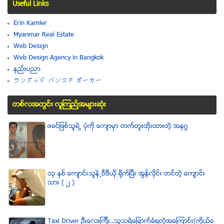
Useful Links
Erin Kamler
Myanmar Real Estate
Web Design
Web Design Agency in Bangkok
နည္းပညာ
ラングッド バンコク ポーカー
တစ္လအတြင္း လူၾကည္႔အမ်ားဆံုး
ဖခင္ျဖစ္သူရဲ႕ ပံုကို ေက်ာမွာ တက္တူးထိုးထားတဲ့ အနဂၢ
၁၃ ႏွစ္ ေက်ာင္းသူနဲ႕ဗီဒီယို ရိုက္ျပီး အြန္လိုင္း တင္တဲ့ ေက်ာင္း
သား ( ၂ )
Taxi Driver ဦးေလးၾကီး..သူသရဲေျခာက္ခံရတဲ့အေၾကာင္း(ကိုယ္ေ