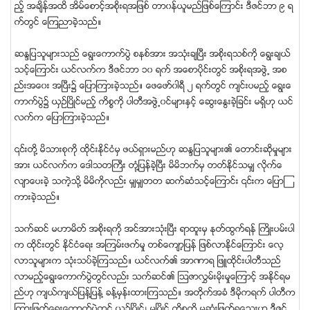
ည့္ အခ်ိန္အထိ အိမ္ေစာင့္အစိုးရအျဖစ္ တာ၀န္ယူမည္ျဖစ္ေၾကာင္း ဒီဇင္ဘာ ၉ ရ
က္တြင္ ေၾကညာခဲ့သည္။
ဆႏၵျပသူမ်ားသည္ ေရြးေကာက္ပြဲ စနစ္အား အသုံးခ်ၿပီး အစိုးရသစ္ကို ေရြးခ်ယ္
သင့္ေၾကာင္း ယင္လက္က ဒီဇင္ဘာ ၁၀ ရက္ အေစာပုိင္းတြင္ အစိုးရအဖြဲ႕ အစ
ည္းအေ၀း အၿပီး၌ ေျပာၾကားခဲ့သည္။ ေဖေဖာ္၀ါရီ ၂ ရက္တြင္ က်င္းပမည့္ ေရြးေ
ကာက္ပြဲ၌ ယွဥ္ၿပိဳင္မည့္ ကိစၥကို ပါတီအဖြဲ႕၀င္မ်ားႏွင့္ ေဆြးေႏြးခဲ့ျခင္း မရွိဟု ယင္
လက္က ေျပာၾကားခဲ့သည္။
၎တို႔ မိသားစုကို ထုိင္းႏုိင္ငံမွ ဖယ္ရွားမည္ဟု ဆႏၵျပသူမ်ား၏ ေတာင္းဆိုမႈမ်ား
အား ယင္လက္က ေဒါသတႀကီး တုံ႔ျပန္ခဲ့ၿပီး မိမိဘက္မွ တတ္ႏုိင္သမွ် လုိက္ေ
လ်ာေပးခဲ့ သကဲ့သို႔ မိမိကိုလည္း မွ်မွ်တတ ဆက္ဆံသင့္ေၾကာင္း ၎က ေျပာၾ
ကားခဲ့သည္။
သက္ဆင္ မဟာမိတ္ အစိုးရကုိ အင္အားသုံးၿပီး ရာထူးမွ ႏုတ္ထြက္ရန္ ႀကိဳးပမ္းပါ
က ထုိင္းတြင္ ႏုိင္ငံေရး အၾကမ္းဖက္မႈ တစ္ေက်ာ့ျပန္ ျဖစ္လာႏုိင္ေၾကာင္း ေလ့
လာသူမ်ားက သုံးသပ္ခဲ့ၾကသည္။ ယင္လက္၏ အာဏာရ ျဖဴထုိင္းပါတီသည္
လာမည့္ေရြးေကာက္ပြဲတြင္လည္း သက္ဆင္၏ ၾသဇာလႊမ္းမိုးမႈေၾကာင့္ အႏုိင္ရမ
ည္ဟု က်ယ္က်ယ္ျပန္႔ျပန္႔ ခန္႔မွန္းထားၾကသည္။ အတုိက္အခံ ဒီမိုကရက္ ပါတီက
ၾကားျဖတ္ေရြးေကာက္ပြဲတြင္ ယွဥ္ၿပိဳင္၊ မၿပိဳင္ ကိစၥကို မဆုံးျဖတ္ရေသးဟု ဒီဇင္