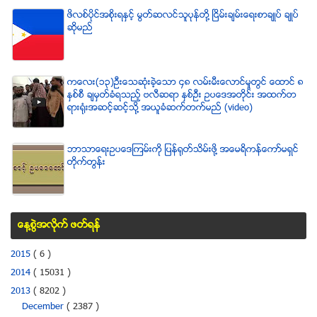
ဖိလစ္ပိုင္အစိုးရႏွင့္ မြတ္ဆလင္သူပုန္တို႔ ၿငိမ္းခ်မ္းေရးစာခ်ဳပ္ ခ်ဳပ္
ဆိုမည္
ကေလး(၁၃)ဦးေသဆံုးခဲ့ေသာ ၄၈ လမ္းမီးေလာင္မႈတြင္ ေထာင္ ၈
ႏွစ္စီ ခ်မွတ္ခံရသည့္ ဗလီဆရာ ႏွစ္ဦး ဥပေဒအတိုင္း အထက္တ
ရားရံုးအဆင့္ဆင့္သို႔ အယူခံဆက္တက္မည္ (video)
ဘာသာေရးဥပေဒၾကမ္းကို ျပန္ရုတ္သိမ္းဖို႔ အေမရိကန္ေကာ္မရွင္
တိုက္တြန္း
ေန႔စြဲအလိုက္ ဖတ္ရန္
2015
( 6 )
2014
( 15031 )
2013
( 8202 )
December
( 2387 )