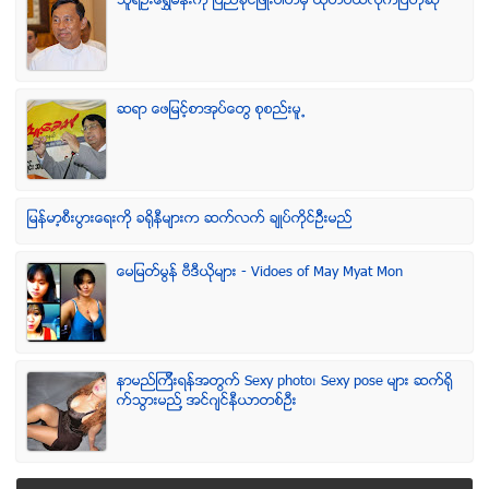
သူရဦးေရႊမန္းကို ျပည္ခိုင္ျဖိဳးပါတီမွ ထုတ္ပယ္လိုက္ျပီဟုဆို
ဆရာ ေဖျမင့္စာအုပ္ေတြ စုစည္းမူ႕
ျမန္မာ့စီးပြားေရးကို ခရိုနီမ်ားက ဆက္လက္ ခ်ဳပ္ကိုင္ဥိီးမည္
ေမျမတ္မြန္ ဗီဒီယုိမ်ား - Vidoes of May Myat Mon
နာမည္ၾကီးရန္အတြက္ Sexy photo၊ Sexy pose မ်ား ဆက္ရို
က္သြားမည္႔ အင္ဂ်င္နီယာတစ္ဦး