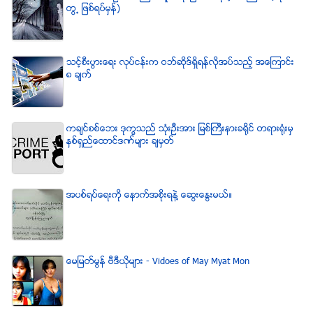
တြ႕ ျဖစ္ရပ္မွန္)
သင့္စီးပြားေရး လုပ္ငန္းက ဝဘ္ဆိုဒ္ရွိရန္လိုအပ္သည့္ အေၾကာင္း
၈ ခ်က္
ကခ်င္စစ္ေဘး ဒုကၡသည္ သံုးဦးအား ျမစ္ႀကီးနားခရိုင္ တရားရံုးမွ
ႏွစ္ရွည္ေထာင္ဒဏ္မ်ား ခ်မွတ္
အပစ္ရပ္ေရးကို ေနာက္အစိုးရနဲ႔ ေဆြးေႏြးမယ္။
ေမျမတ္မြန္ ဗီဒီယုိမ်ား - Vidoes of May Myat Mon