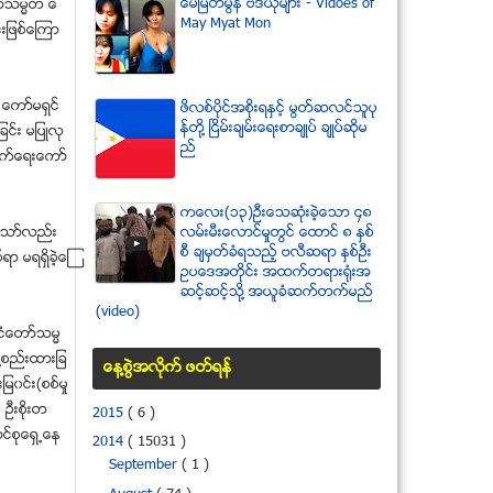
ေမျမတ္မြန္ ဗီဒီယုိမ်ား - Vidoes of
တာ္သမၼတ ေ
May Myat Mon
င္းျဖစ္ေၾကာ
ေကာ္မရွင္
ဖိလစ္ပိုင္အစိုးရႏွင့္ မြတ္ဆလင္သူပု
န္တို႔ ၿငိမ္းခ်မ္းေရးစာခ်ဳပ္ ခ်ဳပ္ဆိုမ
ခင္း မျပဳလု
ည္
ာက္ေရးေကာ္
ကေလး(၁၃)ဦးေသဆံုးခဲ့ေသာ ၄၈
နေသာ္လည္း
လမ္းမီးေလာင္မႈတြင္ ေထာင္ ၈ ႏွစ္
စီ ခ်မွတ္ခံရသည့္ ဗလီဆရာ ႏွစ္ဦး
 မရရွိခဲ့ေၾ
ဥပေဒအတိုင္း အထက္တရားရံုးအ
ဆင့္ဆင့္သို႔ အယူခံဆက္တက္မည္
(video)
ငံေတာ္သမၼ
ဲ႔စည္းထားျခ
ေန႔စြဲအလိုက္ ဖတ္ရန္
ျမ၀င္း(စစ္မႈ
 ဦးစိုးတ
2015
( 6 )
ာင္စုေရွ႕ေန
2014
( 15031 )
September
( 1 )