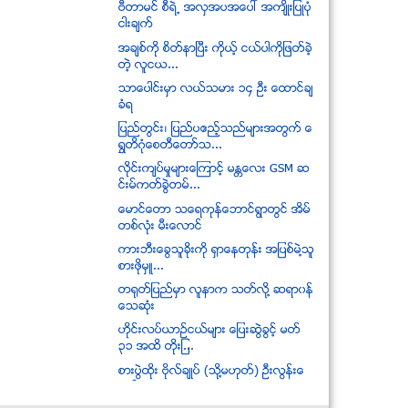
ဗီတာမင္ စီရဲ႕ အလွအပအေပၚ အက်ိဳးျပဳပံု
ငါးခ်က္
အခ်စ္ကုိ စိတ္နာျပီး ကုိယ့္ ငယ္ပါကုိျဖတ္ခဲ့
တဲ့ လူငယ...
သာေပါင္းမွာ လယ္သမား ၁၄ ဦး ေထာင္ခ်
ခံရ
ျပည္တြင္း၊ ျပည္ပဧည့္သည္မ်ားအတြက္ ေ
ရႊတိဂံုေစတီေတာ္သ...
လိုင္းက်ပ္မႈမ်ားေၾကာင့္ မႏၲေလး GSM ဆ
င္းမ္ကတ္ခြဲတမ္...
ေမာင္ေတာ သေရကုန္ေဘာင္ရြာတြင္ အိမ္
တစ္လံုး မီးေလာင္
ကားဘီးေခြသူခိုးကို ႐ွာေနတုန္း အျပစ္မဲ႔သူ
စားဖိုမွဴ...
တရုတ္ျပည္မွာ လူနာက သတ္လို႔ ဆရာ၀န္
ေသဆုံး
ဟိုင္းလပ္ယာဥ္ငယ္မ်ား ေျပးဆြဲခြင့္ မတ္
၃၁ အထိ တိုးျ...
စားပြဲထိုး ဗိုလ္ခ်ဳပ္ (သို႔မဟုတ္) ဦးလြန္းေ
မာင္