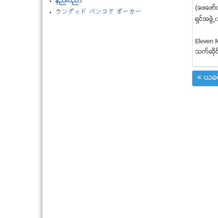
နည္းပညာ
(ေဖေဖာ္
ラングッド バンコク ポーカー
ရွင္အဖဲြ
Eleven 
သက္ဆုိင
« ယခင