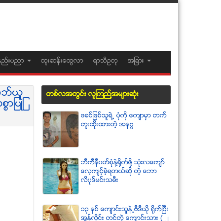
နည္းပညာ
ထူးဆန္းေထြလာ
ရာသီဥတု
အျခား
ာဘ္ယူ
တစ္လအတြင္း လူၾကည္႔အမ်ားဆံုး
ၥာျပဳျ
ဖခင္ျဖစ္သူရဲ႕ ပံုကို ေက်ာမွာ တက္
တူးထိုးထားတဲ့ အနဂၢ
ဘီကီနီ၀တ္စံုနဲ႔႐ုိက္ဖို႔ သံုးလေက်ာ္
ေလ့က်င့္ခဲ့ရတယ္ဆို တဲ့ ေဘာ
လိ၀ုဒ္မင္းသမီး
၁၃ ႏွစ္ ေက်ာင္းသူနဲ႕ဗီဒီယို ရိုက္ျပီး
အြန္လိုင္း တင္တဲ့ ေက်ာင္းသား ( ၂