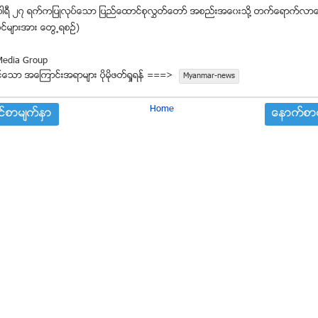
၀ါရီ ၂၇ ရက္ကျပဳလုပ္ေသာ ျပည္ေထာင္စုလႊတ္ေတာ္ အစည္းအေ၀းသို႔ တက္ေရာက္လ
႕၀င္မ်ားအား ေတြ႕ရစဥ္)
Media Group
္ေသာ အေၾကာင္းအရာမ်ား ပုိမုိဖတ္ရႈရန္ ===>
Myanmar-news
Home
္စာမ်က္ႏွာ
ေနာက္စာမ