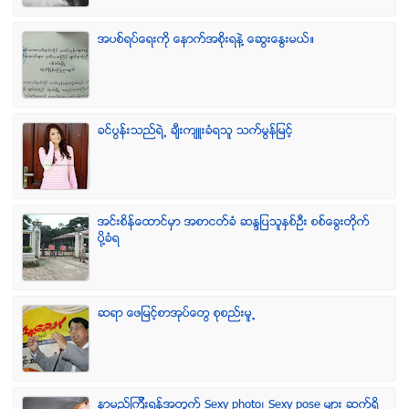
အပစ္ရပ္ေရးကို ေနာက္အစိုးရနဲ႔ ေဆြးေႏြးမယ္။
ခင္ပြန္းသည္ရဲ႕ ခ်ီးက်ဴးခံရသူ သက္မြန္ျမင့္
အင္းစိန္ေထာင္မွာ အစာငတ္ခံ ဆႏၵျပသူႏွစ္ဦး စစ္ေခြးတုိက္
ပုိ႔ခံရ
ဆရာ ေဖျမင့္စာအုပ္ေတြ စုစည္းမူ႕
နာမည္ၾကီးရန္အတြက္ Sexy photo၊ Sexy pose မ်ား ဆက္ရို