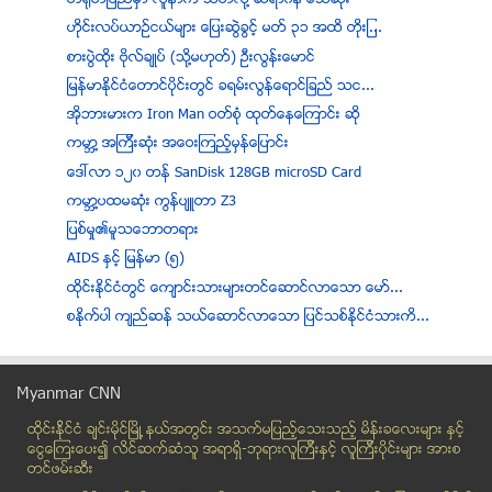
တရုတ္ျပည္မွာ လူနာက သတ္လို႔ ဆရာ၀န္ ေသဆုံး
ဟိုင္းလပ္ယာဥ္ငယ္မ်ား ေျပးဆြဲခြင့္ မတ္ ၃၁ အထိ တိုးျ...
စားပြဲထိုး ဗိုလ္ခ်ဳပ္ (သို႔မဟုတ္) ဦးလြန္းေမာင္
ျမန္မာနိုင္ငံေတာင္ပိုင္းတြင္ ခရမ္းလြန္ေရာင္ျခည္ သင...
အုိဘားမားက Iron Man ဝတ္စံု ထုတ္ေနေၾကာင္း ဆုိ
ကမာၻ႔ အၾကီးဆံုး အေဝးၾကည့္မွန္ေျပာင္း
ေဒၚလာ ၁၂၀ တန္ SanDisk 128GB microSD Card
ကမာၻ႔ပထမဆံုး ကြန္ပ်ဴတာ Z3
ျပစ္မႈ၏မူသေဘာတရား
AIDS ႏွင့္ ျမန္မာ (၅)
ထိုင္းႏိုင္ငံတြင္ ေက်ာင္းသားမ်ားတင္ေဆာင္လာေသာ ေမာ္...
စႏိုက္ပါ က်ည္ဆန္ သယ္ေဆာင္လာေသာ ျပင္သစ္ႏိုင္ငံသားကိ...
၃၅ တန္ရွိ ေက်ာက္စိမ္းတံုး သက္ႏုေက်ာက္စိမ္းဟု အတည္ျပဳ
မိမိေခြးတို႔ ေတြးေနတာကို ဘာသာျပန္ေပးမယ့္ စက္
Myanmar CNN
ျပည္တြင္း၊ ျပည္ပဧည့္သည္မ်ားအတြက္ ေရႊတိဂံုေစတီေတာ္သ...
ထိုင္းနို္င္ငံ ခ်င္းမိုင္ျမိဳ ့နယ္အတြင္း အသက္မျပည့္ေသးသည့္ မိန္းခေလးမ်ား နွင့္
ဘီယာစက္႐ုံ တစ္႐ံု ခြင့္ျပဳေတာ့မည္
ေငြေၾကးေပး၍ လိင္ဆက္ဆံသူ အရာရွိ-ဘုရားလူၾကီးနွင့္ လူၾကီးပိုင္းမ်ား အားစ
ဗင္နီဇဲြလားအစိုးရ ႏုတ္ထြက္ေပးရန္ ေတာင္းဆိုမႈမ်ား ထ...
တင္ဖမ္းဆီး
ေရႊေတာင္တြင္ ၀မ္းပ်က္၀မ္းေလွ်ာ ေရာဂါျဖစ္ပြားေန