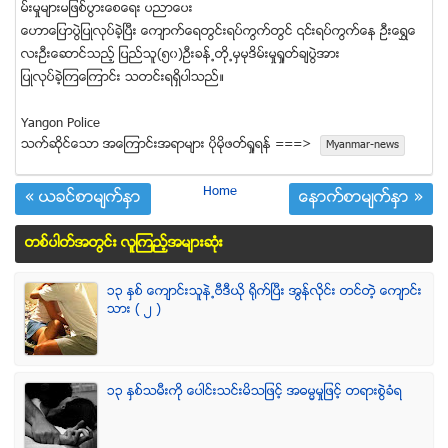
မ္းမႈမ်ားမျဖစ္ပြားေစေရး ပညာေပး
ေဟာေျပာပြဲျပဳလုပ္ခဲ့ၿပီး ေက်ာက္ေရတြင္းရပ္ကြက္တြင္ ၎ရပ္ကြက္ေန ဦးေရႊေ
လးဦးေဆာင္သည့္ ျပည္သူ(၅၀)ဦးခန္႕တို႕မွမုဒိမ္းမႈရႈတ္ခ်ပြဲအား
ျပဳလုပ္ခဲ့ၾကေၾကာင္း သတင္းရရွိပါသည္။
Yangon Police
သက္ဆုိင္ေသာ အေၾကာင္းအရာမ်ား ပုိမုိဖတ္ရႈရန္ ===>
Myanmar-news
Home
« ယခင္စာမ်က္ႏွာ
ေနာက္စာမ်က္ႏွာ »
တစ္ပါတ္အတြင္း လူၾကည့္အမ်ားဆံုး
၁၃ ႏွစ္ ေက်ာင္းသူနဲ႕ဗီဒီယို ရိုက္ျပီး အြန္လိုင္း တင္တဲ့ ေက်ာင္း
သား ( ၂ )
၁၃ ႏွစ္သမီးကို ေပါင္းသင္းမိသျဖင့္ အဓမၼမႈျဖင့္ တရားစြဲခံရ