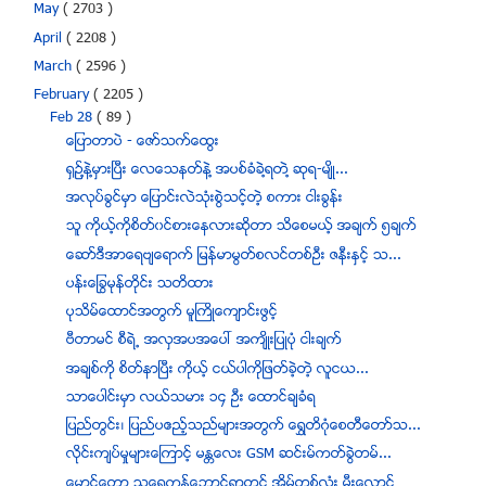
May
( 2703 )
April
( 2208 )
March
( 2596 )
February
( 2205 )
Feb 28
( 89 )
ေျပာတာပဲ - ေဇာ္သက္ေထြး
႐ွဥ္႔နဲ႔မွားၿပီး ေလေသနတ္နဲ႔ အပစ္ခံခဲ႔ရတဲ႔ ဆုရ-မ်ိဳ...
အလုပ္ခြင္မွာ ေျပာင္းလဲသံုးစြဲသင့္တဲ့ စကား ငါးခြန္း
သူ ကိုယ့္ကိုစိတ္၀င္စားေနလားဆိုတာ သိေစမယ့္ အခ်က္ ၅ခ်က္
ေဆာ္ဒီအာေရဗ်ေရာက္ ျမန္မာမြတ္စလင္တစ္ဦး ဇနီးႏွင့္ သ...
ပန္းေျခြမုန္တိုင္း သတိထား
ပုသိမ္ေထာင္အတြက္ မူႀကိဳေက်ာင္းဖြင့္
ဗီတာမင္ စီရဲ႕ အလွအပအေပၚ အက်ိဳးျပဳပံု ငါးခ်က္
အခ်စ္ကုိ စိတ္နာျပီး ကုိယ့္ ငယ္ပါကုိျဖတ္ခဲ့တဲ့ လူငယ...
သာေပါင္းမွာ လယ္သမား ၁၄ ဦး ေထာင္ခ်ခံရ
ျပည္တြင္း၊ ျပည္ပဧည့္သည္မ်ားအတြက္ ေရႊတိဂံုေစတီေတာ္သ...
လိုင္းက်ပ္မႈမ်ားေၾကာင့္ မႏၲေလး GSM ဆင္းမ္ကတ္ခြဲတမ္...
ေမာင္ေတာ သေရကုန္ေဘာင္ရြာတြင္ အိမ္တစ္လံုး မီးေလာင္