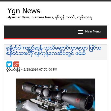
Ygn News
Myanmar News, Burmese News, ရန္ကုန္ သတင္း, က်န္းမာေရး
Main Menu
T
o
g
g
စႏိုက္ပါ က်ည္ဆန္ သယ္ေဆာင္လာေသာ ျပင္သ
l
စ္ႏိုင္ငံသားကို ရန္ကုန္ေလဆိပ္တြင္ ဖမ္းမိ
e
n
a
v
ပုိ႔စ္တင္ခ်ိန္
- 2/28/2014 07:50:00 PM
i
g
a
t
i
o
n