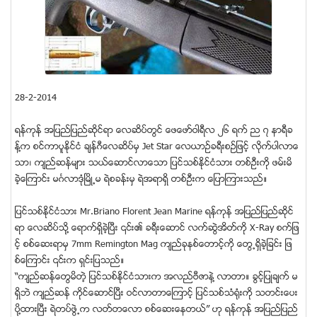
28-2-2014
ရန္ကုန္ အျပည္ျပည္ဆိုင္ရာ ေလဆိပ္တြင္ ေဖေဖာ္ဝါရီလ ၂၆ ရက္ ည ၇ နာရီခ
န္႔က စင္ကာပူႏိုင္ငံ ခ်န္ဂီေလဆိပ္မွ Jet Star ေလယာဥ္ခရီးစဥ္ျဖင့္ လိုက္ပါလာေ
သာ၊ က်ည္ဆန္မ်ား သယ္ေဆာင္လာေသာ ျပင္သစ္ႏိုင္ငံသား တစ္ဦးကို ဖမ္းမိ
ခဲ့ေၾကာင္း မဂၤလာဒုံၿမိဳ႕မ ရဲစခန္းမွ ရဲအရာရွိ တစ္ဦးက ေျပာၾကားသည္။
ျပင္သစ္ႏိုင္ငံသား Mr.Briano Florent Jean Marine ရန္ကုန္ အျပည္ျပည္ဆိုင္
ရာ ေလဆိပ္သို႔ ေရာက္ရွိခဲ့ၿပီး ၎၏ ခရီးေဆာင္ လက္ဆြဲအိတ္ကို X-Ray စက္ျဖ
င့္ စစ္ေဆးရာမွ 7mm Remington Mag က်ည္ခုနစ္ေတာင့္ကို ေတြ႕ရွိခဲ့ျခင္း ျဖ
စ္ေၾကာင္း ၎က ရွင္းျပသည္။
“က်ည္ဆန္ေတြမိတဲ့ ျပင္သစ္ႏိုင္ငံသားက အလည္ဗီဇာနဲ႔ လာတာ။ ခြင့္ျပဳခ်က္ မ
ရွိဘဲ က်ည္ဆန္ ကိုင္ေဆာင္ၿပီး ဝင္လာတာေၾကာင့္ ျပင္သစ္သံ႐ုံးကို သတင္းေပး
ပို႔ထားၿပီး ရဲတပ္ဖြဲ႕က လတ္တေလာ စစ္ေဆးေနတယ္” ဟု ရန္ကုန္ အျပည္ျပည္