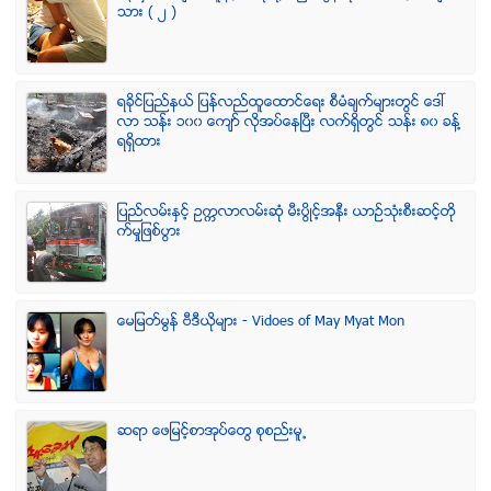
သား ( ၂ )
ရခုိင္ျပည္နယ္ ျပန္လည္ထူေထာင္ေရး စီမံခ်က္မ်ားတြင္ ေဒၚ
လာ သန္း ၁၀၀ ေက်ာ္ လုိအပ္ေနၿပီး လက္ရွိတြင္ သန္း ၈၀ ခန္႔
ရရွိထား
ျပည္လမ္းႏွင့္ ဥကၠလာလမ္းဆုံ မီးပြိဳင့္အနီး ယာဥ္သုံးစီးဆင့္တို
က္မႈျဖစ္ပြား
ေမျမတ္မြန္ ဗီဒီယုိမ်ား - Vidoes of May Myat Mon
ဆရာ ေဖျမင့္စာအုပ္ေတြ စုစည္းမူ႕