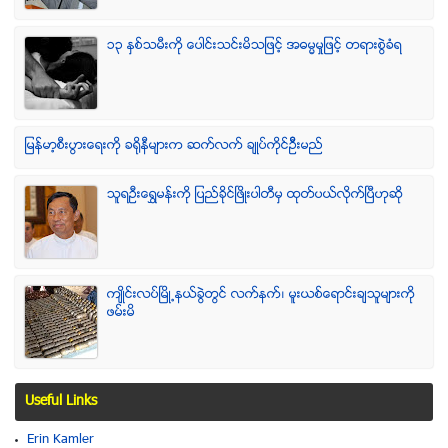
၁၃ ႏွစ္သမီးကို ေပါင္းသင္းမိသျဖင့္ အဓမၼမႈျဖင့္ တရားစြဲခံရ
ျမန္မာ့စီးပြားေရးကို ခရိုနီမ်ားက ဆက္လက္ ခ်ဳပ္ကိုင္ဥိီးမည္
သူရဦးေရႊမန္းကို ျပည္ခိုင္ျဖိဳးပါတီမွ ထုတ္ပယ္လိုက္ျပီဟုဆို
က်ဳိင္းလပ္ၿမိဳ႕နယ္ခြဲတြင္ လက္နက္၊ မူးယစ္ေရာင္းခ်သူမ်ားကို
ဖမ္းမိ
Useful Links
Erin Kamler