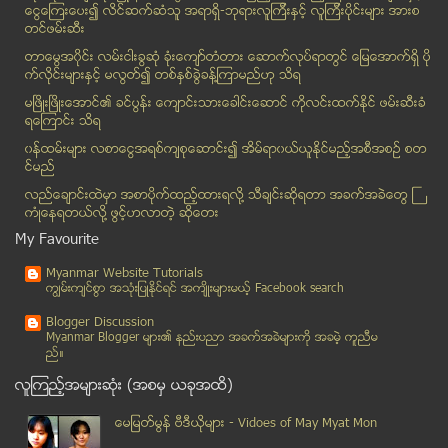
ေငြေၾကးေပး၍ လိင္ဆက္ဆံသူ အရာရွိ-ဘုရားလူၾကီးနွင့္ လူၾကီးပိုင္းမ်ား အားစ
ဗင္နီဇဲြလားအစိုးရ ႏုတ္ထြက္ေပးရန္ ေတာင္းဆိုမႈမ်ား ထ...
တင္ဖမ္းဆီး
ေရႊေတာင္တြင္ ၀မ္းပ်က္၀မ္းေလွ်ာ ေရာဂါျဖစ္ပြားေန
တာေမြအ၀ိုင္း လမ္းငါးခြဆံု ခံုးေက်ာ္တံတား ေဆာက္လုပ္ရာတြင္ ေျမေအာက္ရွိ ပို
က်ဴးေက်ာ္မ်ားကို ေနရာခ်ေပးရန္ စနစ္တက် ျပင္ဆင္ေန
က္လိုင္းမ်ားႏွင့္ မလြတ္၍ တစ္ႏွစ္ခြဲခန္႔ၾကာမည္ဟု သိရ
ခ်င္းမ်ဳိးႏြယ္စုကေန ပယ္ဖ်က္ေပးရန္ နာဂလူမ်ဳိးမ်ား ေ...
မၿဖိဳးၿဖိဳးေအာင္၏ ခင္ပြန္း ေက်ာင္းသားေခါင္းေဆာင္ ကိုလင္းထက္ႏိုင္ ဖမ္းဆီးခံ
ရေၾကာင္း သိရ
မႏၲေလးက်ဳံးတြင္ ႏွစ္ရက္ဆက္တုိက္ အေလာင္းႏွစ္ေလာင္းေတြ႕
၀န္ထမ္းမ်ား လစာေငြအရစ္က်စုေဆာင္း၍ အိမ္ရာ၀ယ္ယူႏုိင္မည့္အစီအစဥ္ စတ
mWomen ၀န္ေဆာင္မႈ အူရီးဒူး စတင္မည္
င္မည္
ေက်ာက္စိမ္းမဟုတ္သည့္ ေက်ာက္တံုးႀကီး ေနျပည္ေတာ္သုိ႔...
လည္ေခ်ာင္းထဲမွာ အစာပိုက္ထည့္ထားရလုိ႔ သီခ်င္းဆုိရတာ အခက္အခဲေတြ ႀ
သံျဖဴဇရပ္ျမိဳ႕တြင္ ျပည္တန္ဆာမ်ား ဖမ္းဆီးအေရးယူ
ကံဳေနရတယ္လို႔ ဖြင့္ဟလာတဲ့ ဆုိေတး
ေရထဲက်ေသာ ဖုန္းကို ျပန္ကယ္ဖို႔
My Favourite
Child health problems linked to father's age ကေလးက...
Myanmar Website Tutorials
ပ်ံသန္းေနေသာ ၀ိုင္ယာလစ္ Mouse
ကၽြမ္းက်င္စြာ အသုံးျပဳႏုိင္ရင္ အက်ိဳးမ်ားမယ့္ Facebook search
မိသားစုလိုက္ ေဖ်ာ္ေျဖျဖစ္တဲ့ Tri Family Violin Group
Blogger Discussion
ေျမာက္ကုိရီးယား ဒုံးက်ည္စမ္းသပ္မႈ ရည္ရြယ္ခ်က္ရွိဟု...
Myanmar Blogger မ်ား၏ နည္းပညာ အခက္အခဲမ်ားကုိ အခမဲ့ ကူညီမ
ည္။
ထိုင္း၀န္ႀကီးခ်ဳပ္ကို အဂတိလိုက္စားမႈ တိုက္ဖ်က္ေရးေ...
လူၾကည့္အမ်ားဆုံး (အစမွ ယခုအထိ)
က်ပ္ ၅၀ ျဖင့္ ျဖန္႔မည့္ သတင္းစာ လာမည္
က်ားေမေမနဲ႔ ဝက္ကေလးမ်ား
ေမျမတ္မြန္ ဗီဒီယုိမ်ား - Vidoes of May Myat Mon
ရာသီအတြက္ အသင့္ေလ်ာ္ဆံုး သခြါးသီး