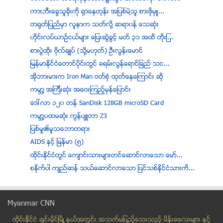
ကားဘီးေခြသူခိုးကို ႐ွာေနတုန္း အျပစ္မဲ႔သူ စားဖိုမွဴ...
တရုတ္ျပည္မွာ လူနာက သတ္လို႔ ဆရာ၀န္ ေသဆုံး
ဟိုင္းလပ္ယာဥ္ငယ္မ်ား ေျပးဆြဲခြင့္ မတ္ ၃၁ အထိ တိုးျ...
စားပြဲထိုး ဗိုလ္ခ်ဳပ္ (သို႔မဟုတ္) ဦးလြန္းေမာင္
ျမန္မာနိုင္ငံေတာင္ပိုင္းတြင္ ခရမ္းလြန္ေရာင္ျခည္ သင...
အုိဘားမားက Iron Man ဝတ္စံု ထုတ္ေနေၾကာင္း ဆုိ
ကမာၻ႔ အၾကီးဆံုး အေဝးၾကည့္မွန္ေျပာင္း
ေဒၚလာ ၁၂၀ တန္ SanDisk 128GB microSD Card
ကမာၻ႔ပထမဆံုး ကြန္ပ်ဴတာ Z3
ျပစ္မႈ၏မူသေဘာတရား
AIDS ႏွင့္ ျမန္မာ (၅)
ထိုင္းႏိုင္ငံတြင္ ေက်ာင္းသားမ်ားတင္ေဆာင္လာေသာ ေမာ္...
စႏိုက္ပါ က်ည္ဆန္ သယ္ေဆာင္လာေသာ ျပင္သစ္ႏိုင္ငံသားကိ...
၃၅ တန္ရွိ ေက်ာက္စိမ္းတံုး သက္ႏုေက်ာက္စိမ္းဟု အတည္ျပဳ
မိမိေခြးတို႔ ေတြးေနတာကို ဘာသာျပန္ေပးမယ့္ စက္
Myanmar CNN
ျပည္တြင္း၊ ျပည္ပဧည့္သည္မ်ားအတြက္ ေရႊတိဂံုေစတီေတာ္သ...
ထိုင္းနို္င္ငံ ခ်င္းမိုင္ျမိဳ ့နယ္အတြင္း အသက္မျပည့္ေသးသည့္ မိန္းခေလးမ်ား နွင့္
ဘီယာစက္႐ုံ တစ္႐ံု ခြင့္ျပဳေတာ့မည္