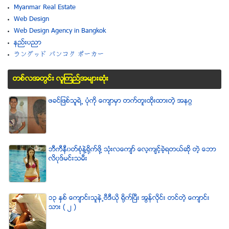
Myanmar Real Estate
Web Design
Web Design Agency in Bangkok
နည္းပညာ
ラングッド バンコク ポーカー
တစ္လအတြင္း လူၾကည္႔အမ်ားဆံုး
ဖခင္ျဖစ္သူရဲ႕ ပံုကို ေက်ာမွာ တက္တူးထိုးထားတဲ့ အနဂၢ
ဘီကီနီ၀တ္စံုနဲ႔႐ုိက္ဖို႔ သံုးလေက်ာ္ ေလ့က်င့္ခဲ့ရတယ္ဆို တဲ့ ေဘာ
လိ၀ုဒ္မင္းသမီး
၁၃ ႏွစ္ ေက်ာင္းသူနဲ႕ဗီဒီယို ရိုက္ျပီး အြန္လိုင္း တင္တဲ့ ေက်ာင္း
သား ( ၂ )