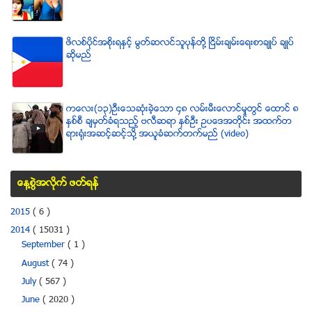
ဖိလစ္ပိုင္အစိုးရႏွင့္ မြတ္ဆလင္သူပုန္တို႔ ၿငိမ္းခ်မ္းေရးစာခ်ဳပ္ ခ်ဳပ္
ဆိုမည္
ကေလး(၁၃)ဦးေသဆံုးခဲ့ေသာ ၄၈ လမ္းမီးေလာင္မႈတြင္ ေထာင္ ၈
ႏွစ္စီ ခ်မွတ္ခံရသည့္ ဗလီဆရာ ႏွစ္ဦး ဥပေဒအတိုင္း အထက္တ
ရားရံုးအဆင့္ဆင့္သို႔ အယူခံဆက္တက္မည္ (video)
ေန႔စြဲအလိုက္ ဖတ္ရန္
2015
( 6 )
2014
( 15031 )
September
( 1 )
August
( 74 )
July
( 567 )
June
( 2020 )