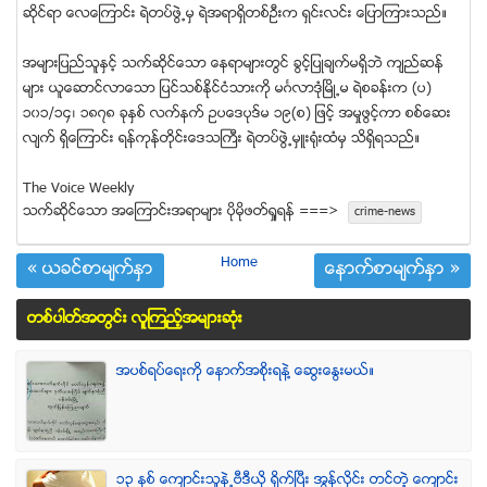
ဆိုင္ရာ ေလေၾကာင္း ရဲတပ္ဖြဲ႕မွ ရဲအရာရွိတစ္ဦးက ရွင္းလင္း ေျပာၾကားသည္။
အမ်ားျပည္သူႏွင့္ သက္ဆိုင္ေသာ ေနရာမ်ားတြင္ ခြင့္ျပဳခ်က္မရွိဘဲ က်ည္ဆန္
မ်ား ယူေဆာင္လာေသာ ျပင္သစ္ႏိုင္ငံသားကို မဂၤလာဒုံၿမိဳ႕မ ရဲစခန္းက (ပ)
၁၀၁/၁၄၊ ၁၈၇၈ ခုႏွစ္ လက္နက္ ဥပေဒပုဒ္မ ၁၉(စ) ျဖင့္ အမႈဖြင့္ကာ စစ္ေဆး
လ်က္ ရွိေၾကာင္း ရန္ကုန္တိုင္းေဒသႀကီး ရဲတပ္ဖြဲ႕မွဴး႐ုံးထံမွ သိရွိရသည္။
The Voice Weekly
သက္ဆုိင္ေသာ အေၾကာင္းအရာမ်ား ပုိမုိဖတ္ရႈရန္ ===>
crime-news
Home
« ယခင္စာမ်က္ႏွာ
ေနာက္စာမ်က္ႏွာ »
တစ္ပါတ္အတြင္း လူၾကည့္အမ်ားဆံုး
အပစ္ရပ္ေရးကို ေနာက္အစိုးရနဲ႔ ေဆြးေႏြးမယ္။
၁၃ ႏွစ္ ေက်ာင္းသူနဲ႕ဗီဒီယို ရိုက္ျပီး အြန္လိုင္း တင္တဲ့ ေက်ာင္း