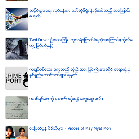
သင့္စီးပြားေရး လုပ္ငန္းက ဝဘ္ဆိုဒ္ရွိရန္လိုအပ္သည့္ အေၾကာင္း
၈ ခ်က္
Taxi Driver ဦးေလးၾကီး..သူသရဲေျခာက္ခံရတဲ့အေၾကာင္း(ကိုယ္ေ
တြ႕ ျဖစ္ရပ္မွန္)
ကခ်င္စစ္ေဘး ဒုကၡသည္ သံုးဦးအား ျမစ္ႀကီးနားခရိုင္ တရားရံုးမွ
ႏွစ္ရွည္ေထာင္ဒဏ္မ်ား ခ်မွတ္
အပစ္ရပ္ေရးကို ေနာက္အစိုးရနဲ႔ ေဆြးေႏြးမယ္။
ေမျမတ္မြန္ ဗီဒီယုိမ်ား - Vidoes of May Myat Mon