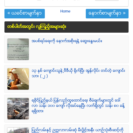
Home
« ယခင္စာမ်က္ႏွာ
ေနာက္စာမ်က္ႏွာ »
တစ္ပါတ္အတြင္း လူၾကည့္အမ်ားဆံုး
အပစ္ရပ္ေရးကို ေနာက္အစိုးရနဲ႔ ေဆြးေႏြးမယ္။
၁၃ ႏွစ္ ေက်ာင္းသူနဲ႕ဗီဒီယို ရိုက္ျပီး အြန္လိုင္း တင္တဲ့ ေက်ာင္း
သား ( ၂ )
ရခုိင္ျပည္နယ္ ျပန္လည္ထူေထာင္ေရး စီမံခ်က္မ်ားတြင္ ေဒၚ
လာ သန္း ၁၀၀ ေက်ာ္ လုိအပ္ေနၿပီး လက္ရွိတြင္ သန္း ၈၀ ခန္႔
ရရွိထား
ျပည္လမ္းႏွင့္ ဥကၠလာလမ္းဆုံ မီးပြိဳင့္အနီး ယာဥ္သုံးစီးဆင့္တို