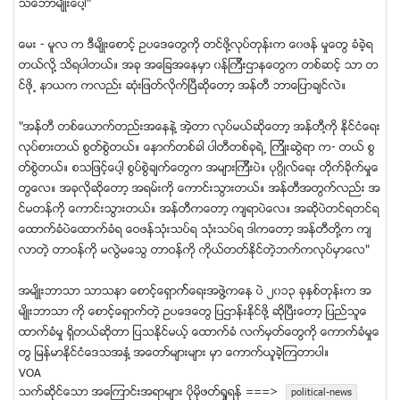
သေဘာမ်ိဳးေပါ့"
ေမး - မူလ က ဒီမ်ိဳးေစာင့္ ဥပေဒေတြကို တင္ဖို႔လုပ္တုန္းက ေ၀ဖန္ မႈေတြ ခံခဲ့ရ
တယ္လို႔ သိရပါတယ္။ အခု အေျခအေနမွာ ၀န္ၾကီးဌာနေတြက တစ္ဆင့္ သာ တ
င္ဖို႕ နာယက ကလည္း ဆံုးျဖတ္လိုက္ျပီဆိုေတာ့ အန္တီ ဘာေျပာခ်င္လဲ။
"အန္တီ တစ္ေယာက္တည္းအေနနဲ႔ အဲ့တာ လုပ္မယ္ဆိုေတာ့ အန္တီ႔ကို ႏိုင္ငံေရး
လုပ္စားတယ္ စြတ္စြဲတယ္။ ေနာက္တစ္ခါ ပါတီတစ္ခုရဲ့ ၾကိဳးဆြဲရာ က- တယ္ စြ
တ္စြဲတယ္။ စသျဖင့္ေပါ့ စြပ္စြဲခ်က္ေတြက အမ်ားၾကီးပဲ။ ပုဂၢိဳလ္ေရး တိုက္ခိုက္မႈေ
တြေလ။ အခုလိုဆိုေတာ့ အရမ္းကို ေကာင္းသြားတယ္။ အန္တီအတြက္လည္း အ
င္မတန္ကို ေကာင္းသြားတယ္။ အန္တီကေတာ့ က်ရာပဲေလ။ အဆိုပဲတင္ရတင္ရ
ေထာက္ခံပဲေထာက္ခံရ ေဝဖန္သုံးသပ္ရ သုံးသပ္ရ ဒါကေတာ့ အန္တီတို႔က က်
လာတဲ့ တာဝန္ကို မလြဲမေသြ တာဝန္ကို ကိုယ္တတ္ႏိုင္တဲ့ဘက္ကလုပ္မွာေလ"
အမ်ိဳးဘာသာ သာသနာ ေစာင့္ေရွာက္္ေရးအဖြဲ႔ကေန ပဲ ၂၀၁၃ ခုႏွစ္တုန္းက အ
မ်ိဳးဘာသာ ကို ေစာင့္ေရွာက္တဲ့ ဥပေဒေတြ ျပဌာန္းႏိုင္ဖို႔ ဆိုျပီးေတာ့ ျပည္သူေ
ထာက္ခံမႈ ရွိတယ္ဆိုတာ ျပသႏိုင္မယ့္ ေထာက္ခံ လက္မွတ္ေတြကို ေကာက္ခံမႈေ
တြ ျမန္မာႏိုင္ငံေဒသအႏွံ႔ အေတာ္မ်ားမ်ား မွာ ေကာက္ယူခဲ့ၾကတာပါ။
VOA
သက္ဆုိင္ေသာ အေၾကာင္းအရာမ်ား ပုိမုိဖတ္ရႈရန္ ===>
political-news